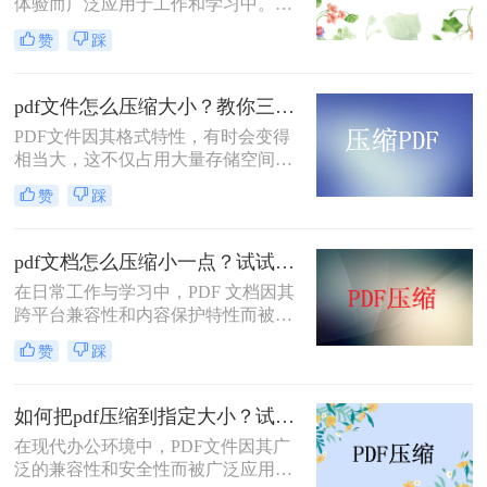
体验而广泛应用于工作和学习中。然
而，有时PDF文件体积过大，不仅占
赞
踩
用存储空间，还会影响传输速度。那
么pdf太大了如何免费压缩呢？本文将
介绍两种免费压缩PDF文件的方法。
pdf文件怎么压缩大小？教你三种实用压缩方法！
PDF文件因其格式特性，有时会变得
相当大，这不仅占用大量存储空间，
还可能影响传输速度。那么pdf文件怎
赞
踩
么压缩大小呢？本文将介绍三种有效
的PDF文件压缩方法。
pdf文档怎么压缩小一点？试试这5个压缩方法！
在日常工作与学习中，PDF 文档因其
跨平台兼容性和内容保护特性而被广
泛使用。然而，当 PDF 文件中包含大
赞
踩
量高分辨率图片、内嵌字体或复杂图
形时，文件体积往往变得十分庞大，
不仅占用存储空间，还经常因超过邮
如何把pdf压缩到指定大小？试试这4种压缩方法！
箱附件限制或上传耗时过长而影响办
在现代办公环境中，PDF文件因其广
公效率。那么PDF 文档怎么压缩小一
泛的兼容性和安全性而被广泛应用。
点呢？本文从压缩效果、操作难度、