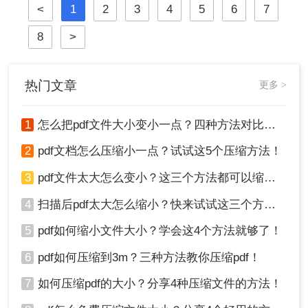
<
1
2
3
4
5
6
7
握压缩PDF文件的方法至关重要。那
么呢？本文将详细介绍多种常用且有
8
>
效的pdf压缩方法。通过遵循这些指
南，您可以轻松减小PDF文件体积，
提升效率。
热门文章
更多 >
1
怎么把pdf文件大小变小一点？四种方法对比，一看就懂！
2
pdf文档怎么压缩小一点？试试这5个压缩方法！
3
pdf文件太大怎么变小？这三个方法都可以缩小！
4
扫描后pdf太大怎么缩小？快来试试这三个方法！
5
pdf如何缩小文件大小？学会这4个方法就够了！
6
pdf如何压缩到3m？三种方法教你压缩pdf！
7
如何压缩pdf的大小？分享4种压缩文件的方法！