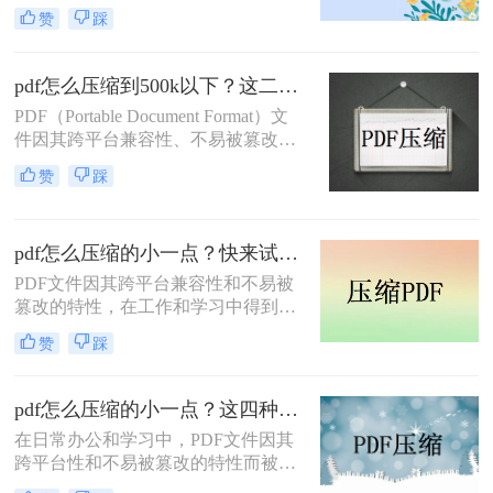
然而，当这些文件过大时，会带来传
处理速度、隐私安全四个维度，对比
赞
踩
输不便、占用过多存储空间等问题。
五种主流压缩方案，帮助您根据实际
因此，学会如何把pdf压缩到指定大小
场景快速选择最合适的方法。
变得尤为重要。本文将详细介绍四种
pdf怎么压缩到500k以下？这二种压缩方法你可以轻松学会！
常用的方法，帮助您轻松应对这一挑
PDF（Portable Document Format）文
战。
件因其跨平台兼容性、不易被篡改的
特性以及保持文档格式一致性的能
赞
踩
力，在日常办公和文件分享中得到了
广泛应用。然而，有时我们需要将
PDF文件压缩到较小的大小，以便于
pdf怎么压缩的小一点？快来试试这4种压缩方法！
上传、发送或存储。那么pdf怎么压缩
到500k以下呢？本文将介绍两种将
PDF文件因其跨平台兼容性和不易被
PDF文件压缩到500K以下的方法。
篡改的特性，在工作和学习中得到了
广泛应用。然而，PDF文件有时体积
赞
踩
过大，不便于存储和传输。那么pdf怎
么压缩的小一点呢？本文将介绍四种
有效的PDF压缩方法。
pdf怎么压缩的小一点？这四种压缩方法了解一下
在日常办公和学习中，PDF文件因其
跨平台性和不易被篡改的特性而被广
泛使用。然而，有时PDF文件过大，