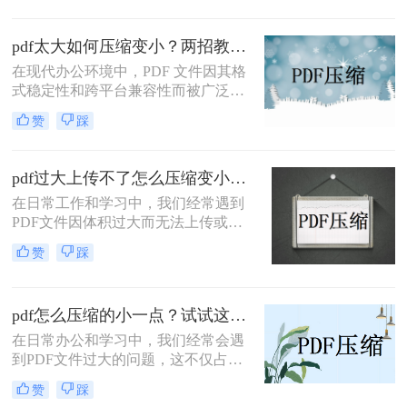
pdf太大如何压缩变小？两招教你轻松压缩！
在现代办公环境中，PDF 文件因其格
式稳定性和跨平台兼容性而被广泛使
用。然而，当这些文件变得过大时，
赞
踩
它们不仅占用大量存储空间，而且在
网络上传输时效率低下，甚至无法上
传到某些平台。因此，掌握pdf太大如
pdf过大上传不了怎么压缩变小？快来试试这3种压缩方法！
何压缩变小是十分必要的。本文将介
在日常工作和学习中，我们经常遇到
绍两种实用的方法来解决这个问题，
PDF文件因体积过大而无法上传或分
帮助您轻松完成 PDF 文件的压缩。
享的情况。那么pdf过大上传不了怎么
赞
踩
压缩变小呢？为了帮助您轻松应对这
一难题，本文将介绍三种有效的PDF
文件压缩方法。
pdf怎么压缩的小一点？试试这三种实用压缩方法！
在日常办公和学习中，我们经常会遇
到PDF文件过大的问题，这不仅占用
了大量的存储空间，还影响了文件的
赞
踩
传输速度。那么pdf怎么压缩的小一点