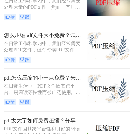
在日常工作和学习中，我们经常需要
效率。
处理大量的PDF文件。然而，有时候
PDF文件过大，不仅占用存储空间，
赞
踩
还会影响上传和分享的速度。为了解
决如何免费压缩pdf文件大小问题，本
文将介绍两种免费压缩PDF文件大小
怎么压缩pdf文件大小免费？试试这二种压缩方法！
的方法。
在日常工作和学习中，我们经常需要
处理PDF文件，但有时候PDF文件过
大，不便于传输和存储。那么怎么压
赞
踩
缩pdf文件大小免费呢？本文将介绍两
种免费压缩PDF文件大小的方法。
pdf怎么压缩的小一点免费？来试试这二种压缩方法！
在日常生活中，PDF文件因其跨平
台、易阅读等特性而被广泛使用。然
而，当PDF文件体积过大时，会给存
赞
踩
储和传输带来诸多不便。那么pdf怎么
压缩的小一点免费呢？本文将介绍两
种免费且实用的PDF压缩方法。
pdf太大了如何免费压缩？分享二种压缩方法！
PDF文件因其跨平台性和良好的阅读