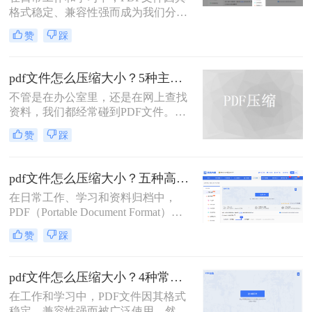
小的技能显得至关重要。
格式稳定、兼容性强而成为我们分享
文档、报告和资料的首选格式。然
赞
踩
而，随之而来的问题也显而易见：过
大的PDF文件不仅占用存储空间，更
在通过邮件发送、即时通讯工具传输
pdf文件怎么压缩大小？5种主流压缩方法分享！
或上传至云平台时受到限制，严重影
不管是在办公室里，还是在网上查找
响效率。因此，pdf怎么压缩的小一
资料，我们都经常碰到PDF文件。在
点，成为一项必备技能。
工作中，发送邮件需要PDF文件格
赞
踩
式，但太大的PDF文件也是一个棘手
的问题。多数企业邮箱中传附件大小
被限制为5M，否则就发送不了。若能
pdf文件怎么压缩大小？五种高效方法全面解析与实战！
pdf文件怎么压缩大小，那就可轻松上
在日常工作、学习和资料归档中，
传。在今天，我们将分享两种简单的
PDF（Portable Document Format）因
pdf文件压缩方式。
其跨平台、格式固定的特性而成为最
赞
踩
常用的文件格式之一。然而，随之而
来的问题是PDF文件体积往往过大，
不仅占用存储空间，更在邮件发送、
pdf文件怎么压缩大小？4种常用压缩方法详解！
即时通讯传输和网页上传时带来诸多
在工作和学习中，PDF文件因其格式
不便。如何在不显著损失质量的前提
稳定、兼容性强而被广泛使用。然