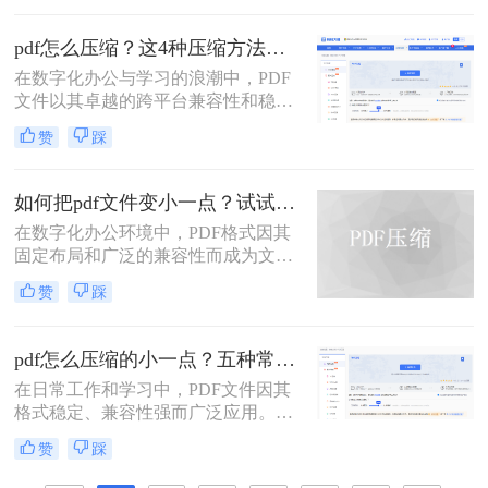
便，例如占用过多存储空间、拖慢系
统响应、导致电子邮件附件发送失败
pdf怎么压缩？这4种压缩方法助您pdf文件“瘦身”！
或严重影响网络传输与下载效率。因
在数字化办公与学习的浪潮中，PDF
此，掌握高效、可靠的pdf压缩技术，
文件以其卓越的跨平台兼容性和稳定
对于提升个人与团队的工作效率至关
的格式呈现，成为了我们日常工作、
重要。那么如何压缩pdf文件大小呢？
赞
踩
学习和交流中不可或缺的载体。然
本文将深入探讨多种主流且高效的
而，随着高分辨率图像、嵌入字体和
PDF压缩方法，从在线工具、专业软
复杂排版的广泛应用，PDF文件的体
件到命令行技术与预处理技巧，为您
如何把pdf文件变小一点？试试这两种简单有效的方法压缩大小
积也日益“臃肿”。一个几十兆甚至上
提供一个全面、详尽的解决方案库。
在数字化办公环境中，PDF格式因其
百兆的PDF文件，不仅占用宝贵的存
固定布局和广泛的兼容性而成为文档
储空间，更在通过邮件发送、即时通
分享的理想选择。然而，当PDF文件
讯工具传输或上传至云盘时，变得异
赞
踩
包含大量图像或复杂排版时，其体积
常缓慢且不便。
可能会变得非常大，给存储、传输及
处理带来不便。那么如何把pdf文件变
pdf怎么压缩的小一点？五种常用有效方法详解！
小一点呢？本文将介绍两种简单有效
在日常工作和学习中，PDF文件因其
的方法来压缩PDF文件大小，帮助您
格式稳定、兼容性强而广泛应用。然
节省空间并提高工作效率。
而，PDF文件体积过大时，会带来诸
赞
踩
多不便，例如传输速度慢、存储空间
占用多、邮件附件限制等。因此，掌