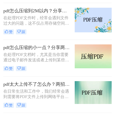
呢？为了满足不同的需求，本文将介
绍三种实用的PDF压缩方法，帮助您
pdf怎么压缩到2M以内？分享两种实用压缩方法！
轻松将PDF文件压缩得更小。
在处理PDF文件时，经常会遇到文件
过大的问题，这不仅占用存储空间，
还影响文件的传输速度。为了满足特
赞
踩
定需求，将PDF文件压缩到2M以内变
得尤为重要。那么pdf怎么压缩到2M
以内呢？本文将介绍两种常用的PDF
pdf怎么压缩的小一点？分享两种实用压缩方法！
压缩方法。
在处理PDF文档时，尤其是当你需要
通过电子邮件发送或者上传到某些对
文件大小有限制的平台时，压缩PDF
赞
踩
文件变得尤为重要。那么pdf怎么压缩
的小一点呢？本文将介绍两种有效的
PDF压缩方法。
pdf太大上传不了怎么办？两招帮你解决！
在日常生活和工作中，我们经常会遇
到需要将PDF文件上传到网络平台或
发送给他人的情况。然而，有时PDF
赞
踩
文件过大，导致无法顺利上传或发
送。那么pdf太大上传不了怎么办呢？