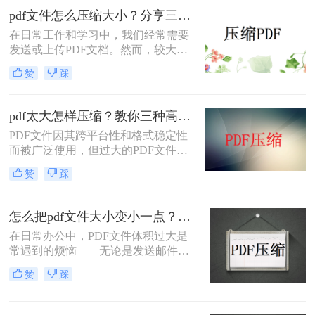
本文将介绍两种解决PDF文件过大无
pdf文件怎么压缩大小？分享三种实用压缩方法！
法上传的方法，帮助你轻松应对这一
在日常工作和学习中，我们经常需要
问题。
发送或上传PDF文档。然而，较大的
文件可能会导致传输缓慢或者无法满
赞
踩
足上传限制。那么pdf文件怎么压缩大
小呢？本文将介绍三种有效的PDF压
缩方法，帮助你轻松减小文件大小。
pdf太大怎样压缩？教你三种高效方法！
PDF文件因其跨平台性和格式稳定性
而被广泛使用，但过大的PDF文件不
仅占用存储空间，还会影响传输速度
赞
踩
和加载速度。为了解决pdf太大怎样压
缩问题，本文将介绍三种压缩PDF文
件的方法。
怎么把pdf文件大小变小一点？四种方法对比，一看就懂！
在日常办公中，PDF文件体积过大是
常遇到的烦恼——无论是发送邮件受
限于附件大小，还是上传系统提示文
赞
踩
件超限，都让人头疼。那么，怎么把
PDF文件大小变小一点呢？本文将先
给出四种方案的直观对比，再逐一拆