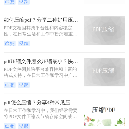
赞
踩
会给传输和存储带来不便。那么pdf怎
么压缩的小一点呢？本文将介绍四种
将PDF压缩得更小的方法。
如何压缩pdf？分享二种好用压缩方法！
PDF文档因其跨平台性和内容稳定
性，在日常生活和工作中扮演着重要
角色。然而，有时PDF文件过大，会
赞
踩
影响传输速度或占用过多存储空间。
那么如何压缩pdf呢？本文将介绍两种
压缩PDF的方法。
pdf压缩文件怎么压缩最小？快来试着使用这三种压缩方法！
PDF文件因其跨平台兼容性和丰富的
格式支持，在日常工作和学习中广泛
应用。然而，有时我们需要将PDF文
赞
踩
件压缩到最小，以便更高效地存储和
传输。那么pdf压缩文件怎么压缩最小
呢？本文将介绍三种实用的PDF压缩
pdf怎么压缩？分享4种常见压缩方法！
方法。
在日常工作和学习中，我们经常需要
将PDF文件压缩以节省存储空间或加
快传输速度。那么pdf怎么压缩呢？本
赞
踩
文将介绍几种常见的PDF压缩方法。