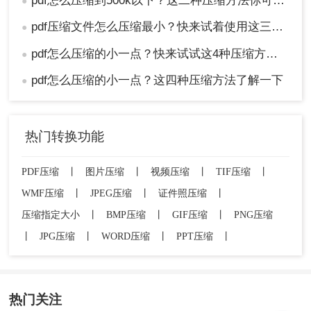
pdf怎么压缩到500k以下？这二种压缩方法你可以轻松学会！
●
pdf压缩文件怎么压缩最小？快来试着使用这三种压缩方法！
●
pdf怎么压缩的小一点？快来试试这4种压缩方法！
●
pdf怎么压缩的小一点？这四种压缩方法了解一下
●
热门转换功能
PDF压缩
丨
图片压缩
丨
视频压缩
丨
TIF压缩
丨
WMF压缩
丨
JPEG压缩
丨
证件照压缩
丨
压缩指定大小
丨
BMP压缩
丨
GIF压缩
丨
PNG压缩
丨
JPG压缩
丨
WORD压缩
丨
PPT压缩
丨
热门关注