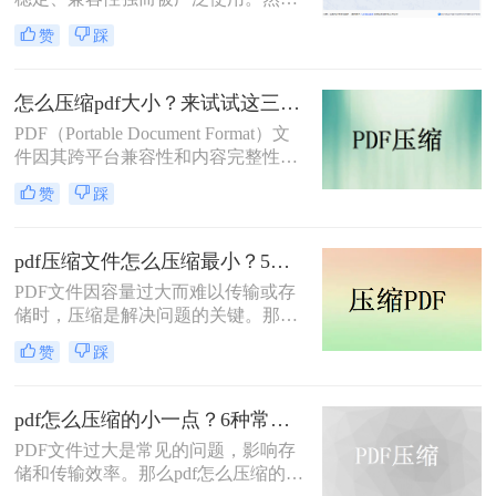
下，有效“瘦身”PDF文件，已成为一
而，PDF文件体积过大常会导致存储
项必备技能。
赞
踩
空间不足、传输速度慢等问题。那么
pdf文件怎么压缩大小呢？本文整理了
4种常用的PDF压缩方法，帮助您快速
怎么压缩pdf大小？来试试这三种压缩方式！
减小文件大小。
PDF（Portable Document Format）文
件因其跨平台兼容性和内容完整性而
广泛应用于各种场合。然而，随着
赞
踩
PDF文件中包含的图片、图表、字体
等资源越来越多，文件体积也逐渐增
大，给存储和传输带来了不便。那么
pdf压缩文件怎么压缩最小？5个常用方法全解析！
怎么压缩pdf大小呢？为了解决这个问
PDF文件因容量过大而难以传输或存
题，本文将介绍三种压缩PDF大小的
储时，压缩是解决问题的关键。那么
方法。
pdf压缩文件怎么压缩最小呢？本文将
赞
踩
介绍几种高效压缩PDF的方法，帮助
你快速实现最小化压缩。
pdf怎么压缩的小一点？6种常用方案详解！
PDF文件过大是常见的问题，影响存
储和传输效率。那么pdf怎么压缩的小