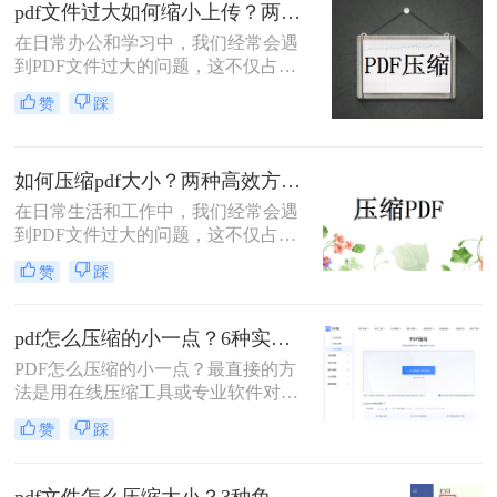
pdf文件过大如何缩小上传？两种缩小并上传的有效方法!
解操作步骤，您可根据文件数量、压
缩质量要求和隐私需求快速选择最合
在日常办公和学习中，我们经常会遇
适的方法。
到PDF文件过大的问题，这不仅占用
了大量的存储空间，还影响了文件的
赞
踩
上传速度和分享效率。那么pdf文件过
大如何缩小上传呢？本文将介绍两种
缩小PDF文件大小的方法，帮助您轻
如何压缩pdf大小？两种高效方法详解！
松解决PDF文件过大的问题。
在日常生活和工作中，我们经常会遇
到PDF文件过大的问题，这不仅占用
了大量的存储空间，还降低了文件的
赞
踩
传输效率。因此，掌握几种有效的
PDF压缩方法显得尤为重要。那么如
何压缩pdf大小呢？本文将介绍两种常
pdf怎么压缩的小一点？6种实用方法详解（2026最新）
用的PDF压缩方法，以帮助您更好地
PDF怎么压缩的小一点？最直接的方
压缩PDF文件。
法是用在线压缩工具或专业软件对
PDF文件进行重新编码和优化，通过
赞
踩
降低图片分辨率、压缩内嵌字体、去
除冗余数据等方式，可以在保持内容
可读的前提下将文件体积缩小到原来