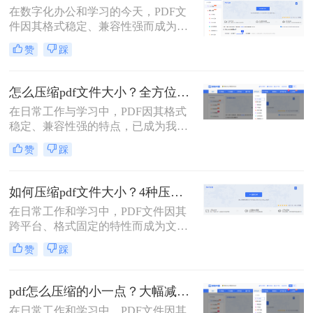
在数字化办公和学习的今天，PDF文
损）地压缩PDF，成为一个普遍需
件因其格式稳定、兼容性强而成为我
求。那么pdf怎么压缩呢？
们日常传输文档的首选。然而，我们
赞
踩
常常会遇到一个令人头疼的问题：一
个重要的PDF文件，可能因为包含高
清图片、复杂图表或嵌入字体而体积
怎么压缩pdf文件大小？全方位高效压缩方法终极指南！
庞大，动辄几十兆甚至上百兆。无论
在日常工作与学习中，PDF因其格式
是通过电子邮件发送（通常有附件大
稳定、兼容性强的特点，已成为我们
小限制）、上传至学习平台还是提交
分享文档、报告和论文的首选格式。
至企业系统，文件大小限制（如常见
赞
踩
然而，过大的PDF文件常常会带来诸
的5MB）往往是一道难以逾越的关
多不便：堵塞邮箱附件、拖慢传输速
卡。那么pdf压缩文件怎么压缩到小于
度、占用大量存储空间，甚至可能超
5M呢？
如何压缩pdf文件大小？4种压缩方法详解！
出某些平台的上传限制。因此，掌握
在日常工作和学习中，PDF文件因其
怎么压缩pdf文件大小的技能显得至关
跨平台、格式固定的特性而成为文档
重要。
交换的首选格式。然而，过大的PDF
赞
踩
文件常常带来诸多不便，无论是通过
电子邮件发送、上传至网络平台还是
存储在有限的设备空间中，都会遇到
pdf怎么压缩的小一点？大幅减小文件体积的有效方法全解析！
限制。因此，掌握如何压缩pdf文件大
在日常工作和学习中，PDF文件因其