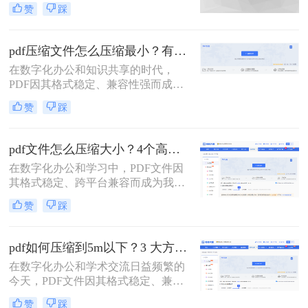
一点呢？本文将详解6种主流压缩方
赞
踩
案，助你快速解决文件体积过大的困
扰。
pdf压缩文件怎么压缩最小？有效压缩方法终极指南！
在数字化办公和知识共享的时代，
PDF因其格式稳定、兼容性强而成为
文档传输的首选。然而，庞大的PDF
赞
踩
文件时常为我们带来困扰：邮箱附件
大小限制、微信无法发送、云盘上传
下载耗时、设备存储空间告急。pdf压
pdf文件怎么压缩大小？4个高效传输与存储方法详解！
缩文件怎么压缩最小，成为许多人迫
在数字化办公和学习中，PDF文件因
切需要的技能。
其格式稳定、跨平台兼容而成为我们
日常交流的首选格式。然而，过大的
赞
踩
PDF文件——无论是包含大量高分辨
率图片的学术论文、扫描版的电子
书，还是设计精美的产品手册——都
pdf如何压缩到5m以下？3 大方法手把手教，轻松过平台限制！
会给邮件发送、云端存储和即时传输
在数字化办公和学术交流日益频繁的
带来诸多不便。幸运的是，通过一系
今天，PDF文件因其格式稳定、兼容
列高效的方法，我们可以显著减小
性强而成为我们传递信息的主要载
PDF文件的体积，而无需牺牲过多的
赞
踩