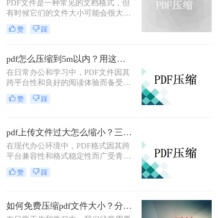
PDF文件是一种常见的文档格式，但
有时候它们的文件大小可能会很大，
难以通过电子邮件或其他方式共享。
赞
踩
在这种情况下，大家可以使用以下方
法压缩PDF文件，一起来看一下pdf太
大了怎么变小吧。
pdf怎么压缩到5m以内？用这二种压缩方法！
在日常办公和学习中，PDF文件因其
跨平台性和良好的阅读体验而备受欢
迎。然而，有时PDF文件过大，不仅
赞
踩
占用存储空间，还会影响传输速度。
那么pdf怎么压缩到5m以内呢？本文
将介绍两种将PDF文件压缩到5M以内
pdf上传文件过大怎么缩小？三招助你轻松缩小！
的方法。
在现代办公环境中，PDF格式因其跨
平台兼容性和格式稳定性而广受青
睐。然而，高清图片、复杂布局和丰
赞
踩
富内容往往导致PDF文件体积庞大，
给文档传输和分享带来不便。那么pdf
上传文件过大怎么缩小呢？本文将介
如何免费压缩pdf文件大小？分享二个实用压缩方法！
绍三种简单实用的PDF压缩技巧，助
你轻松优化PDF文件，提升文档传输