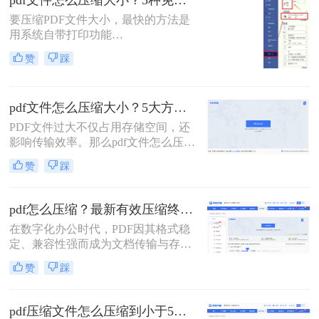
pdf文件怎么压缩大小？3种免费+1种专业方法全攻略（附决策表）！
的10%~50%。
要压缩PDF文件大小，最快的方法是
用系统自带打印功能
（Windows/macOS均支持）或在线免
赞
踩
费工具（如PDFmao、转转大师）直
接降低文件体积；若需批量处理、无
损压缩或超过免费限制，推荐使用专
pdf文件怎么压缩大小？5大方法深度解析与实操指南！
业软件「转转大师PDF转换器」——
它支持自定义压缩等级、图片重采
PDF文件过大不仅占用存储空间，还
样，且完全本地处理，安全无广告。
影响传输效率。那么pdf文件怎么压缩
下面用一张决策表帮你3秒定位自己
大小呢？本文将系统介绍5种主流压
赞
踩
的需求，然后逐一详解每种方法的具
缩方法，助你精准平衡文件体积与质
体操作。
量。
pdf怎么压缩？最新有效压缩终极指南！
在数字化办公时代，PDF因其格式稳
定、兼容性强而成为文档传输与存档
的首选。然而，高分辨率图片、嵌入
赞
踩
字体和多媒体内容也使得PDF文件体
积动辄数十兆甚至上百兆，给邮件发
送、云端存储和即时分享带来了巨大
pdf压缩文件怎么压缩到小于5M？4种压缩方法终极指南！
困扰。如何高效、无损（或视觉无