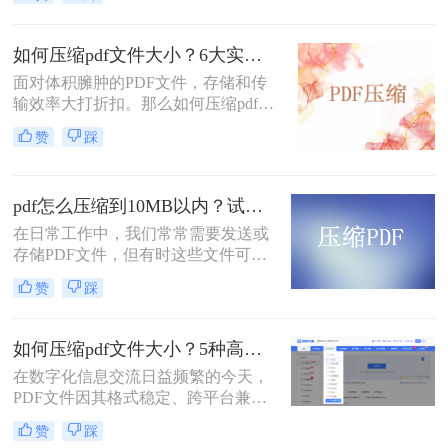
体。然而，一个棘手的问题常常困扰
可读性。那么pdf文件怎么压缩大小
着我们：文件体积过大。无论是通过
呢？本文将深入探讨多种pdf压缩方
电子邮件发送简历、在学术平台提交
法，从在线工具到专业软件，从自动
如何压缩pdf文件大小？6大实用压缩方案深度解析！
论文，还是在微信等即时通讯工具中
优化到手动精调，助您轻松驾驭PDF
面对体积臃肿的PDF文件，存储和传
分享资料，平台往往对附件大小有严
文件大小。
输效率大打折扣。那么如何压缩pdf文
格限制，最常见的门槛就是5MB。一
件大小呢？本文为您梳理6种主流压
个几十兆甚至上百兆的PDF文件，不
赞
踩
缩方案，从原理到实操，助您轻松掌
仅传输耗时，还可能直接导致发送失
握PDF文件压缩技巧。
败。
pdf怎么压缩到10MB以内？试试这4个压缩方法！
在日常工作中，我们常常需要发送或
存储PDF文件，但有时这些文件可能
会过大，导致传输不便或者占用过多
赞
踩
存储空间。为了应对这种情况，我们
需要掌握一些有效的PDF压缩技巧，
确保文件大小不超过10MB。那么pdf
如何压缩pdf文件大小？5种高效压缩全面解析！
怎么压缩到10MB以内呢？本文将介
在数字化信息交流日益频繁的今天，
绍几种常用的PDF压缩方法。
PDF文件因其格式稳定、跨平台兼容
的特性而成为文档分发的首选。然
赞
踩
而，过大的PDF文件常常带来诸多不