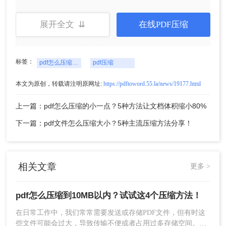
注意
：压缩前备份原文件以防丢失重要信息；避免
展开全文 ⇊
在线PDF压缩
过度压缩影响阅读体验。
方法二：利用在线PDF压缩服务
标签：
pdf怎么压缩到10MB以内
pdf压缩
在线pdf压缩工具无需下载安装任何软件，只需通过
浏览器上传文件即可完成压缩过程。这类服务通常
本文为原创，转载请注明原网址:
https://pdftoword.55.la/news/19177.html
简单易用，非常适合偶尔使用的用户。
上一篇：pdf怎么压缩的小一点？5种方法让文档体积缩小80%
优点:
方便快捷，无需安装额外软件；大多数
下一篇：pdf文件怎么压缩大小？5种主流压缩方法分享！
服务免费。
缺点:
文件大小受限；对于非常大的文件，上
传和下载时间较长。
相关文章
更多 >
推荐工具：
转转大师在线PDF压缩
操作步骤：
pdf怎么压缩到10MB以内？试试这4个压缩方法！
1、打开在线PDF压缩：
在日常工作中，我们常常需要发送或存储PDF文件，但有时这
https://pdftoword.55.la/compress-pdf/
些文件可能会过大，导致传输不便或者占用过多存储空间。为