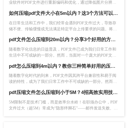
业软件对PDF文件进行重新编码和优化，通过降低图片分辨
率、压缩内嵌字体、去除冗余数据等方式，可以在保持内容可
如何压缩pdf文件大小在5m以内？这3个方法可以实现！
读的前提下将文件体积缩小到原来的10%~50%。
在日常生活和工作中，我们经常会遇到PDF文件过大，导致存
储不便、传输缓慢或无法满足特定平台上传要求的问题。将
PDF文件压缩至5MB以内，不仅可以节省存储空间，还能提高
4、点击开始压缩，等待压缩结果。
pdf文件怎么压缩到20m以内？分享3个好用的方法，简单又快捷！
文件处理效率。那么如何压缩pdf文件大小在5m以内呢？下面
将为您介绍几种简单有效的方法，帮助您轻松实现PDF文件的
​随着数字化信息的日益普及，PDF文件已成为我们日常工作和
压缩。
生活中不可或缺的一部分。然而，当面对一个庞大的PDF文件
时，无论是上传网络、发送邮件还是保存备份，都可能遇到诸
pdf怎么压缩到4m以内？教你三种简单好用的压缩方法！
多不便。因此，学会如何将PDF文件压缩到一个更小的尺寸，
如20M以内，就显得尤为重要。那么pdf文件怎么压缩到20m以
随着数字化时代的到来，PDF文件因其跨平台兼容性和易于阅
内呢？本文将向您介绍几种简单且有效的方法来实现这一目
读的特性，成为了我们日常工作中不可或缺的一部分。然而，
标。
有时PDF文件会因为包含大量图片、表格或其他内容而体积庞
pdf压缩文件怎么压缩到小于5M？4招高效实用技巧轻松搞定！
大，这不仅会影响文件的传输速度，还可能给存储带来不便。
5、压缩完成，我们可以看到压缩后的体积，
因此，将PDF文件压缩到4MB以内显得尤为重要。那么PDF怎
5M限制不是技术门槛，而是效率分水岭！在职场办公中，PDF
么压缩到4m以内呢？本文将为您介绍几种有效的方法，帮助您
是不是小了很多呢，点击下载文件就可以了。
文件过大（超5M）常成为“隐形绊脚石”——邮件发送失败、云
轻松实现PDF文件的压缩。
端存储受限、协作效率骤降。据行业调研，78%的职场人因
注意
：确保所选在线服务的安全性，避免泄露敏感
PDF体积问题导致工作延误，但90%的压缩方案却陷入“牺牲质
信息。
量”或“操作繁琐”的陷阱。