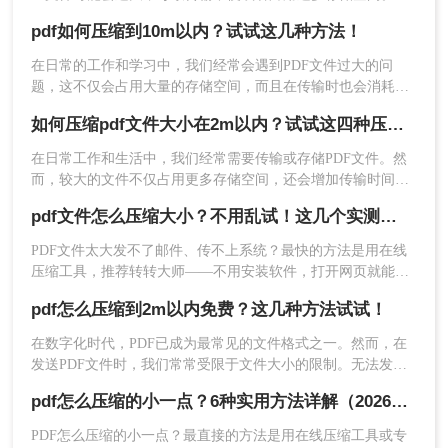
了应对这种情况，我们需要掌握一些有效的PDF压缩技巧，确
pdf如何压缩到10m以内？试试这几种方法！
保文件大小不超过10MB。那么pdf怎么压缩到10MB以内呢？本
文将介绍几种常用的PDF压缩方法。
在日常的工作和学习中，我们经常会遇到PDF文件过大的问
题，这不仅会占用大量的存储空间，而且在传输时也会消耗更
多的时间和网络资源。为了解决这个问题，我们需要将PDF文
如何压缩pdf文件大小在2m以内？试试这四种压缩技巧！
件压缩到较小的尺寸，比如10MB以内。那么pdf如何压缩到
10m以内呢？本文将介绍几种常见且实用的方法来帮助您实现
在日常工作和生活中，我们经常需要传输或存储PDF文件。然
这一目标。
而，较大的文件不仅占用更多存储空间，还会增加传输时间和
2、上传PDF文件，需要注意的是，如果你的
成本。特别是当文件需要通过电子邮件发送时，过大的文件可
pdf文件怎么压缩大小？不用乱试！这几个实测有用！
能会超出邮件附件的大小限制。那么如何压缩pdf文件大小在
PDF文件设置了密码保护，那么先要解除再来
2m以内呢？本文将介绍几种方法，帮助你将PDF文件压缩至
压缩哦。
PDF文件太大发不了邮件、传不上系统？最快的方法是用在线
2MB以内，从而更方便地管理和分享。
压缩工具，推荐转转大师——不用安装软件，打开网页就能压
缩，操作简单，几步搞定。下面把4种方法的详细操作步骤全部
pdf怎么压缩到2m以内免费？这几种方法试试！
列出来，照着做就行。
在数字化时代，PDF已成为最常见的文件格式之一。然而，在
3、如果对压缩有要求，还可以设置一下压缩
发送PDF文件时，我们常常受限于文件大小的限制。无法发送
程度。
或上传大于2MB的文件可能会成为一场噩梦。那么pdf怎么压缩
pdf怎么压缩的小一点？6种实用方法详解（2026最新）
到2m以内免费呢？本文将为您揭秘一些免费的方法，帮助您将
PDF文件压缩到2MB以下，并确保保持文件质量。
PDF怎么压缩的小一点？最直接的方法是用在线压缩工具或专