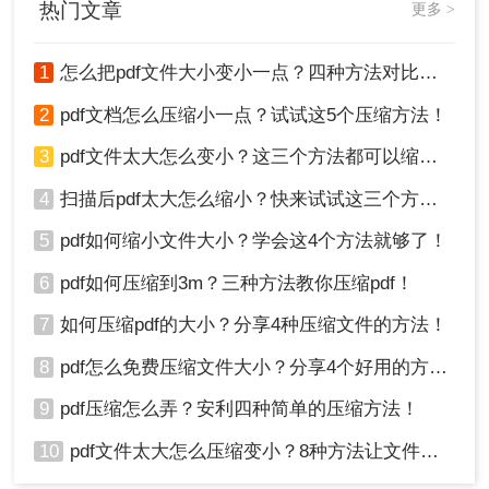
热门文章
更多 >
方法三：手动优化PDF内容
1
怎么把pdf文件大小变小一点？四种方法对比，一看就懂！
有时候，通过手动删除不必要的元素（如多余的图
像、注释等），或者调整图像分辨率，可以有效地
2
pdf文档怎么压缩小一点？试试这5个压缩方法！
减小PDF文件的大小。
3
pdf文件太大怎么变小？这三个方法都可以缩小！
优点:
不依赖外部工具，灵活性高。
4
扫描后pdf太大怎么缩小？快来试试这三个方法！
缺点:
需要一定的时间和技术知识；可能导致
文档结构破坏。
5
pdf如何缩小文件大小？学会这4个方法就够了！
操作步骤：
6
pdf如何压缩到3m？三种方法教你压缩pdf！
1、使用PDF编辑器打开文件。
7
如何压缩pdf的大小？分享4种压缩文件的方法！
8
pdf怎么免费压缩文件大小？分享4个好用的方法，简单又快捷！
9
pdf压缩怎么弄？安利四种简单的压缩方法！
10
pdf文件太大怎么压缩变小？8种方法让文件轻松"瘦身"！