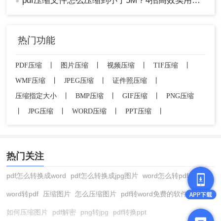
pdf压缩文件怎么压缩到小于5M？4招高效实用技巧轻松搞定！
●
缺点:
需要购买软件许可证，成本较高。
推荐工具:
Adobe Acrobat Pro DC
热门功能
操作步骤：
1、打开Adobe Acrobat并加载PDF文件。
PDF压缩
丨
图片压缩
丨
视频压缩
丨
TIF压缩
丨
WMF压缩
丨
JPEG压缩
丨
证件照压缩
丨
压缩指定大小
丨
BMP压缩
丨
GIF压缩
丨
PNG压缩
丨
JPG压缩
丨
WORD压缩
丨
PPT压缩
丨
热门关注
2、选择“文件”>“另存为其他”>“减小大小的
pdf怎么转换成word
pdf怎么转换成jpg图片
word怎么转pdf
PDF”。
3、按照提示操作以保存优化后的文件。
word转pdf
压缩图片
怎么压缩图片
pdf转word免费的软件
注意
：对于扫描版PDF，建议开启OCR识别来提高
如何压缩图片
pdf解密
png转jpg
pdf转换ppt