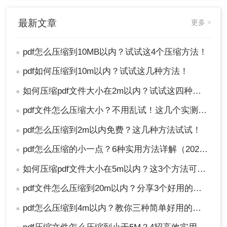
最新文章
更多 >
2、删除不必要的页面、图像或注释。
pdf怎么压缩到10MB以内？试试这4个压缩方法！
●
3、调整图像分辨率和颜色深度，减少文件体
pdf如何压缩到10m以内？试试这几种方法！
●
积。
4、保存修改后的文件。
如何压缩pdf文件大小在2m以内？试试这四种压缩技巧！
●
注意
：在执行任何修改之前，务必备份原始文件以
pdf文件怎么压缩大小？不用乱试！这几个实测有用！
●
防万一。
pdf怎么压缩到2m以内免费？这几种方法试试！
●
方法四：利用Adobe Acrobat的内置功能
pdf怎么压缩的小一点？6种实用方法详解（2026最新）
●
Adobe Acrobat不仅是一款强大的PDF编辑工具，还
如何压缩pdf文件大小在5m以内？这3个方法可以实现！
●
提供了内置的压缩功能，能够帮助用户轻松地将
pdf文件怎么压缩到20m以内？分享3个好用的方法，简单又快捷！
●
PDF文件压缩到所需大小。
pdf怎么压缩到4m以内？教你三种简单好用的压缩方法！
●
优点:
提供了高质量的压缩效果；适合处理复
杂PDF文件。