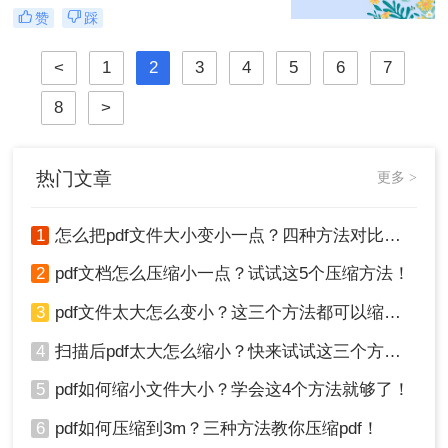
大，会给存储、传输和分享带来不
赞
踩
便。那么PDF文件如何压缩呢？本文
将介绍四种PDF文件压缩的方法，帮
<
1
2
3
4
5
6
7
助您轻松解决PDF文件过大的问题。
8
>
热门文章
更多 >
1
怎么把pdf文件大小变小一点？四种方法对比，一看就懂！
2
pdf文档怎么压缩小一点？试试这5个压缩方法！
3
pdf文件太大怎么变小？这三个方法都可以缩小！
4
扫描后pdf太大怎么缩小？快来试试这三个方法！
5
pdf如何缩小文件大小？学会这4个方法就够了！
6
pdf如何压缩到3m？三种方法教你压缩pdf！