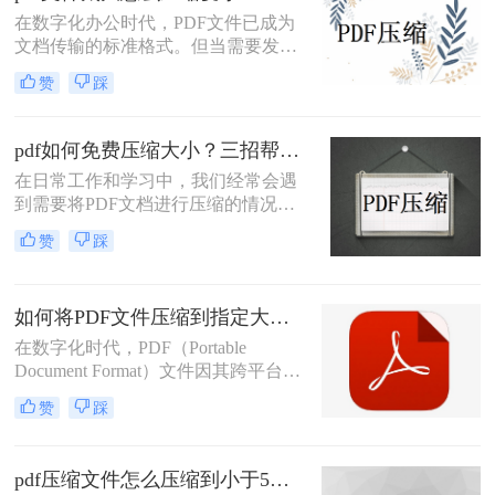
用存储空间，而且在传输过程中也会
在数字化办公时代，PDF文件已成为
遇到诸多不便。那么pdf文件怎么压缩
文档传输的标准格式。但当需要发送
呢？为了应对这些问题，本文将介绍
设计图册、学术论文或商务报告时，
三种实用的方法来压缩PDF文件大
赞
踩
动辄上百MB的PDF文件常常令人头
小。
疼。那么pdf文件太大怎么压缩变小
呢？本文为您整理8种实用压缩方
pdf如何免费压缩大小？三招帮你轻松解决大小问题！
法，助您快速解决文件过大的难题。
在日常工作和学习中，我们经常会遇
到需要将PDF文档进行压缩的情况。
不仅可以减小文件大小，便于存储和
赞
踩
传输，还可以提高文件的加载速度和
分享效率。那么，pdf如何免费压缩大
小呢？下面就为大家分享三种简单有
如何将PDF文件压缩到指定大小？两种方法教你压缩pdf
效的方法。
在数字化时代，PDF（Portable
Document Format）文件因其跨平台兼
容性和保持文档格式不变的特性而广
赞
踩
受欢迎。然而，随着文档内容的增
加，PDF文件的大小也可能迅速膨
胀，这不仅占用了大量存储空间，还
pdf压缩文件怎么压缩到小于5M？3种方法教你压缩pdf
可能影响文件传输的速度。因此，将