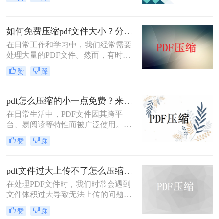
富内容往往导致PDF文件体积庞大，
给文档传输和分享带来不便。那么pdf
上传文件过大怎么缩小呢？本文将介
如何免费压缩pdf文件大小？分享二个实用压缩方法！
绍三种简单实用的PDF压缩技巧，助
你轻松优化PDF文件，提升文档传输
在日常工作和学习中，我们经常需要
效率。
处理大量的PDF文件。然而，有时候
PDF文件过大，不仅占用存储空间，
赞
踩
还会影响上传和分享的速度。为了解
决如何免费压缩pdf文件大小问题，本
文将介绍两种免费压缩PDF文件大小
pdf怎么压缩的小一点免费？来试试这二种压缩方法！
的方法。
在日常生活中，PDF文件因其跨平
台、易阅读等特性而被广泛使用。然
而，当PDF文件体积过大时，会给存
赞
踩
储和传输带来诸多不便。那么pdf怎么
压缩的小一点免费呢？本文将介绍两
种免费且实用的PDF压缩方法。
pdf文件过大上传不了怎么压缩变小？两种压缩方法帮你轻松解决！
在处理PDF文件时，我们时常会遇到
文件体积过大导致无法上传的问题。
那么pdf文件过大上传不了怎么压缩变
赞
踩
小呢？为了帮助大家解决这一困扰，