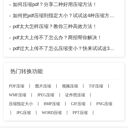
如何压缩pdf？分享二种好用压缩方法！
●
如何把pdf压缩到指定大小？试试这4种压缩方法！
●
pdf太大怎样压缩？教你三种高效方法！
●
pdf太大上传不了怎么办？两招帮你解决！
●
pdf过大上传不了怎么压缩变小？快来试试这3种压缩方法！
●
热门转换功能
PDF压缩
丨
图片压缩
丨
视频压缩
丨
TIF压缩
丨
WMF压缩
丨
JPEG压缩
丨
证件照压缩
丨
压缩指定大小
丨
BMP压缩
丨
GIF压缩
丨
PNG压缩
丨
JPG压缩
丨
WORD压缩
丨
PPT压缩
丨