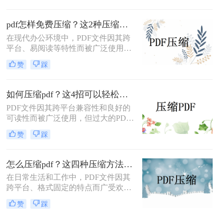
那么如何缩小pdf文件大小呢？本文将
介绍两种缩小PDF文件大小的有效方
pdf怎样免费压缩？这2种压缩方法可以尝试！
法。
在现代办公环境中，PDF文件因其跨
平台、易阅读等特性而被广泛使用。
然而，当PDF文件体积过大时，会给
赞
踩
存储和传输带来诸多不便。因此，掌
握pdf怎样免费压缩变得尤为重要。本
文将详细介绍两种简单且免费的方法
如何压缩pdf？这4招可以轻松压缩！
来压缩PDF文件。
PDF文件因其跨平台兼容性和良好的
可读性而被广泛使用，但过大的PDF
文件可能会给存储和传输带来不便。
赞
踩
那么如何压缩pdf呢？本文将介绍四种
实用的PDF压缩方法。
怎么压缩pdf？这四种压缩方法快来学！
在日常生活和工作中，PDF文件因其
跨平台、格式固定的特点而广受欢
迎。然而，随着文档内容的增加，
赞
踩
PDF文件的大小也会相应增长，这不
仅占用了更多的存储空间，还可能影