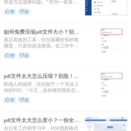
而是方法选择问题。” 作为一名深耕
PDF文件压缩至原大小的10%-30%，
办公软件领域多年的测评博主，我深
同时保持清晰度！
赞
踩
知一个臃肿的PDF文件如何在关键时
刻拖慢效率、阻碍传输。那么如何将
pdf压缩到10m以下呢？今天，我将抛
如何免费压缩pdf文件大小？别急！这4个免费压缩方法，职场人必看！
开晦涩的术语，用最实操的方法，帮
你彻底解决这个痛点。
真正高效的工具，往往就藏在你的电
脑里，只是你还没发现。在工作中，
你是否经常遇到这种情况：精心制作
赞
踩
的报告因为PDF文件太大，无法通过
邮箱发送；投标文件因为尺寸超标，
被系统无情退回；或是手机里保存的
pdf文件太大怎么压缩？别急！这4个亲测有效的方法，让你轻松瘦身!
学习资料，转眼就占满了存储空间。
职场人的崩溃，往往始于一个无法上
传的PDF。“小王，这份项目报告怎么
还没发过来？”“领导，PDF太大了，
赞
踩
邮件发不了，网盘传了半小时还没传
完……” 这种场景，你是否熟悉？在
职场中，PDF 因其格式稳定、易于阅
pdf文件太大怎么变小？一份全面有效的瘦身指南！
读成为我们最常用的文件格式之一。
在日常工作和学习中，PDF因其格式