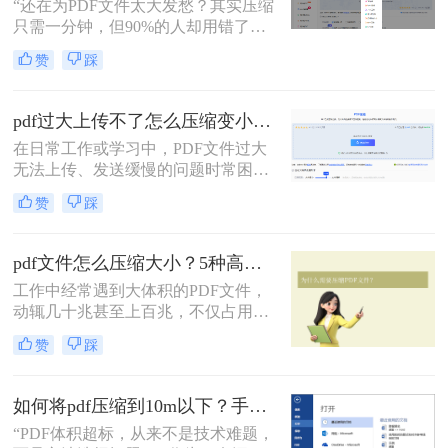
“还在为PDF文件太大发愁？其实压缩
只需一分钟，但90%的人却用错了方
法！”大家好，我是小编——一个在
赞
踩
电脑办公软件领域深耕多年的测评博
主。每天，我都能收到大量职场朋友
和自媒体创作者的咨询：“PDF文档体
pdf过大上传不了怎么压缩变小？5个高效压缩变小方法！
积太大，发送慢、存储占空间，怎么
在日常工作或学习中，PDF文件过大
办？” 那么pdf文件怎么压缩大小呢。
无法上传、发送缓慢的问题时常困扰
我们。无论是论文提交、邮件发送还
赞
踩
是云端备份，掌握有效的PDF压缩技
能已成为数字时代的基本需求。那么
pdf过大上传不了怎么压缩变小呢？本
pdf文件怎么压缩大小？5种高效压缩方法（2026实测指南）
文将系统介绍五种常用且高效的PDF
工作中经常遇到大体积的PDF文件，
压缩方法，并提供详细操作指南，助
动辄几十兆甚至上百兆，不仅占用存
您轻松解决文件过大的烦恼。
储空间，更导致邮件发送失败、网盘
赞
踩
上传缓慢、分享困难……这些"体积
灾难"严重影响工作效率。那么pdf文
件怎么压缩大小呢？别再忍受大文
如何将pdf压缩到10m以下？手把手教你将任意压缩！
件！本文直击痛点，提供可立即执行
“PDF体积超标，从来不是技术难题，
的高效压缩方案，助您10分钟内将