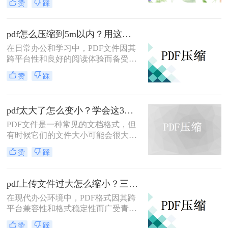
赞
踩
用存储空间，还会影响传输速度。那
么pdf太大了如何免费压缩呢？本文将
介绍两种免费压缩PDF文件的方法。
pdf怎么压缩到5m以内？用这二种压缩方法！
在日常办公和学习中，PDF文件因其
跨平台性和良好的阅读体验而备受欢
迎。然而，有时PDF文件过大，不仅
赞
踩
占用存储空间，还会影响传输速度。
那么pdf怎么压缩到5m以内呢？本文
将介绍两种将PDF文件压缩到5M以内
pdf太大了怎么变小？学会这3个方法就够了！
的方法。
PDF文件是一种常见的文档格式，但
有时候它们的文件大小可能会很大，
难以通过电子邮件或其他方式共享。
赞
踩
在这种情况下，大家可以使用以下方
法压缩PDF文件，一起来看一下pdf太
大了怎么变小吧。
pdf上传文件过大怎么缩小？三招助你轻松缩小！
在现代办公环境中，PDF格式因其跨
平台兼容性和格式稳定性而广受青
睐。然而，高清图片、复杂布局和丰
赞
踩