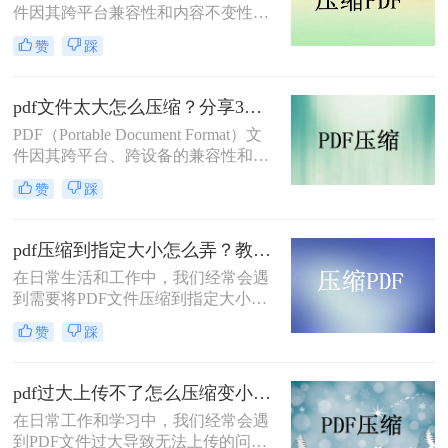
件因其跨平台兼容性和内容不变性而
广受欢迎，但有时候文件体积过大，
赞
踩
尤其是超过2M时，会影响传输速度和
存储效率。那么pdf怎么压缩到2M以
内呢？本文将介绍两种有效的PDF压
pdf文件太大怎么压缩？分享3招教你快速解决问题！
缩方法，帮助读者将PDF文件压缩至
PDF（Portable Document Format）文
2M以内，同时尽量保持文件内容的完
件因其跨平台、跨设备的兼容性和良
整性和可读性。
好的保护机制而广泛应用于各种文档
赞
踩
传输和存储场景。然而，有时PDF文
件可能过大，导致传输速度变慢或存
储空间不足。那么pdf文件太大怎么压
pdf压缩到指定大小怎么弄？教你二种操作简单的压缩方法！
缩呢？本文将介绍三种有效的PDF文
在日常生活和工作中，我们经常会遇
件压缩方法。
到需要将PDF文件压缩到指定大小的
情况。无论是为了节省存储空间，还
赞
踩
是为了满足上传要求，PDF压缩都显
得尤为重要。那么pdf压缩到指定大小
怎么弄呢？本文将介绍两种将PDF压
pdf过大上传不了怎么压缩变小？试试这二种实用方法！
缩到指定大小的方法。
在日常工作和学习中，我们经常会遇
到PDF文件过大导致无法上传的问