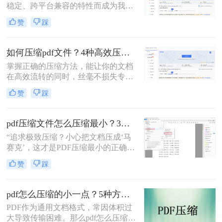
稳定、跨平台兼容的特性而成为我们
最常使用的文件格式之一。然而，一
赞
踩
个动辄几十兆甚至上百兆的PDF文件
常常让我们陷入困境——发送邮件超
限、上传平台失败、微信无法传输，
如何压缩pdf文件？4种高效压缩秘籍，小白也能轻松上手！
或是大量占用设备存储空间。那么pdf
掌握正确的压缩方法，能让你的文档
文件太大怎么变小呢？本文将为您详
在高效流转的同时，丝毫不损失专业
细梳理几种主流且有效的方法，从在
形象。在职场与自媒体创作中，PDF
线工具到专业软件，从简易操作到高
赞
踩
因其格式稳定、兼容性强的特性，成
级技巧，助您轻松解决PDF文件过大
为文档传输的“硬通货”。然而，一个
的烦恼。
动辄几十兆、甚至上百兆的PDF文
pdf压缩文件怎么压缩最小？3招“极限瘦身”术，从50M榨到5M！
件，却常常令人头疼——邮件发送受
“追求极致压缩？小心把文档压成‘马
限、微信传输超时、云盘上传缓慢，
赛克’，这才是PDF压缩最小的正确姿
严重拖累工作效率。
势！”大家好，我是小编。在IT互联网
赞
踩
行业深耕多年，做过无数次办公软件
测评，最常听到职场人的抱怨不
是“工作累”，而是“这破PDF又太大了
pdf怎么压缩的小一点？5种方法让文档体积缩小80%
发不出去！”。
PDF作为通用文档格式，常因体积过
大导致传输困难。那么pdf怎么压缩的