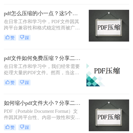
本文将介绍两种有效的PDF压缩方
法。
pdf怎么压缩的小一点？这5个方法轻松搞定！
在日常工作和学习中，PDF文件因其
跨平台兼容性和格式稳定性而被广泛
使用。然而，有时候PDF文件的体积
赞
踩
过大，不仅占用大量存储空间，还会
影响文件的传输速度。那么pdf怎么压
缩的小一点呢？本文将详细介绍5种
pdf文件如何免费压缩？分享二种压缩方法！
有效的方法，帮助用户轻松压缩PDF
文件，提高工作效率。
在日常工作和学习中，我们经常需要
处理大量的PDF文件。然而，当这些
文件体积过大时，会给存储和传输带
赞
踩
来诸多不便。因此，学会pdf文件如何
免费压缩变得尤为重要。本文将介绍
两种免费且实用的PDF压缩方法。
如何缩小pdf文件大小？分享二种实用高效的压缩方法！
PDF（Portable Document Format）文
件因其跨平台性、内容一致性和安全
性而被广泛使用。然而，过大的PDF
赞
踩
文件可能会给传输和存储带来不便。