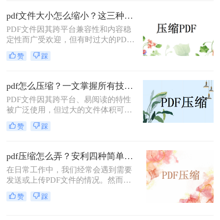
响文件的传输速度。因此，学会怎么
pdf文件大小怎么缩小？这三种方法轻松实现！
压缩pdf成为了一项实用的技能。本文
PDF文件因其跨平台兼容性和内容稳
将详细介绍几种常见的PDF压缩方
定性而广受欢迎，但有时过大的PDF
法，帮助用户轻松减小PDF文件的大
文件会给存储、传输和共享带来不
小。
赞
踩
便。那么pdf文件大小怎么缩小呢？本
文将介绍三种缩小PDF文件大小的方
法。
pdf怎么压缩？一文掌握所有技巧！
PDF文件因其跨平台、易阅读的特性
被广泛使用，但过大的文件体积可能
导致传输困难或存储压力。那么pdf怎
赞
踩
么压缩呢？本文将介绍多种PDF压缩
方法，满足不同场景需求。
pdf压缩怎么弄？安利四种简单的压缩方法！
在日常工作中，我们经常会遇到需要
发送或上传PDF文件的情况。然而，
PDF文件往往会占用较大的存储空
赞
踩
间，给我们的文件管理和传输带来了
一定的困扰。因此，学会pdf压缩怎么