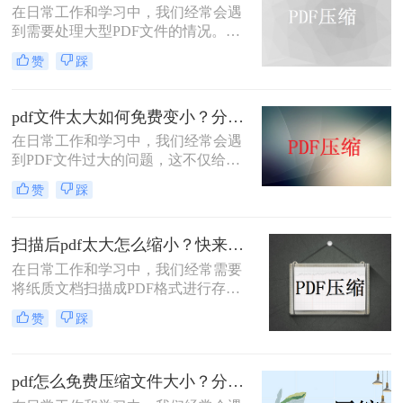
在日常工作和学习中，我们经常会遇
PDF文件压缩到指定大小成为了一个
到需要处理大型PDF文件的情况。这
常见的需求。那么如何将PDF文件压
些文件可能因为包含大量高清图片、
缩到指定大小呢？本文将介绍几种方
赞
踩
复杂的设计元素或详细的文本内容而
法来实现这一目标。
体积庞大，给存储、传输和分享带来
不便。那么pdf压缩文件怎么压缩到小
pdf文件太大如何免费变小？分享这3种的方法！
于5M呢？本文将详细介绍几种将PDF
在日常工作和学习中，我们经常会遇
文件压缩到小于5MB的方法，帮助您
到PDF文件过大的问题，这不仅给文
提高文件处理的效率和便捷性。
件传输、存储和分享带来了不便，还
赞
踩
可能导致一些平台或设备无法顺利打
开或处理这些文件。幸运的是，我们
可以采用一些免费的方法来减小PDF
扫描后pdf太大怎么缩小？快来试试这三个方法！
文件的大小，使其更加便于管理和使
在日常工作和学习中，我们经常需要
用。那么pdf文件太大如何免费变小
将纸质文档扫描成PDF格式进行存储
呢？本文将为您介绍几种常用的免费
或传输。然而，有时候扫描后的PDF
压缩PDF文件的方法。
赞
踩
文件体积过大，不仅占用大量存储空
间，还可能导致传输速度变慢。那
么，扫描后pdf太大怎么缩小呢？本文
pdf怎么免费压缩文件大小？分享4个好用的方法，简单又快捷！
将为您介绍几种实用的方法。