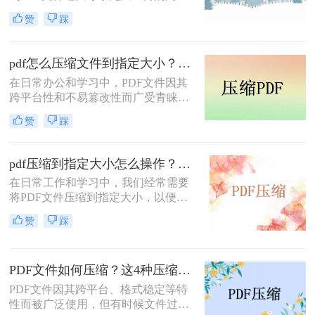
题。这不仅会耽误我们的时间，还可
赞
踩
能影响工作效率。那么pdf过大上传不
了怎么压缩变小呢？本文将介绍两种
有效的PDF文件压缩方法，帮助大家
pdf怎么压缩文件到指定大小？这二种方法快来看看！
轻松解决这一问题。
在日常办公和学习中，PDF文件因其
跨平台性和不易篡改性而广受青睐。
然而，有时PDF文件过大，会影响发
赞
踩
送、存储和加载速度。因此，将PDF
文件压缩到指定大小显得尤为重要。
那么pdf怎么压缩文件到指定大小呢？
pdf压缩到指定大小怎么操作？这3种压缩方法可以尝试！
本文将介绍两种将PDF文件压缩到指
在日常工作和学习中，我们经常需要
定大小的方法。
将PDF文件压缩到指定大小，以便进
行传输或存储。虽然PDF文件因其固
赞
踩
定格式和跨平台的优势而广受欢迎，
但过大的文件大小可能会导致传输速
度慢、占用过多存储空间等问题。那
PDF文件如何压缩？这4种压缩小妙招了解下！
么pdf压缩到指定大小怎么操作呢？本
文将介绍三种将PDF压缩到指定大小
PDF文件因其跨平台、格式稳定等特
的方法，帮助您轻松完成这一任务。
性而被广泛使用，但有时候文件过