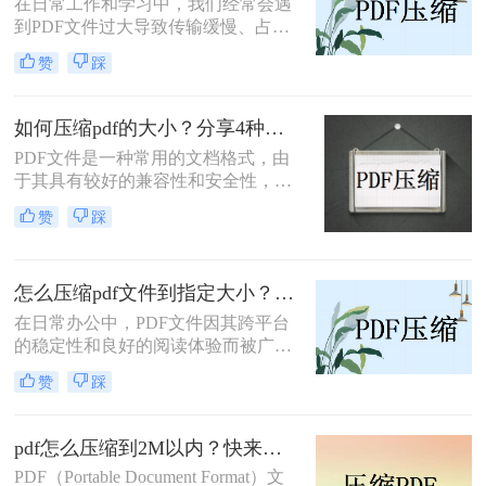
在日常工作和学习中，我们经常会遇
到PDF文件过大导致传输缓慢、占用
存储空间过多等问题。幸运的是，有
赞
踩
许多免费的方法可以帮助我们有效地
压缩PDF文件大小，而无需花费任何
费用。那么pdf怎么免费压缩文件大小
如何压缩pdf的大小？分享4种压缩文件的方法！
呢？本文将为您介绍几种常用的免费
PDF文件是一种常用的文档格式，由
压缩PDF文件的方法。
于其具有较好的兼容性和安全性，因
此被广泛应用于电子书、合同、报告
赞
踩
等场景。然而，由于PDF文件通常包
含大量的文本和图像信息，它们可能
会占用大量的存储空间，导致传输速
怎么压缩pdf文件到指定大小？这二种方法非常好用！
度变慢和存储空间不足等问题。因
此，对PDF文件进行压缩是非常必要
在日常办公中，PDF文件因其跨平台
的。下面将介绍如何压缩pdf的大小方
的稳定性和良好的阅读体验而被广泛
法。
使用。然而，有时PDF文件过大，会
赞
踩
影响传输速度和存储效率。那么怎么
压缩pdf文件到指定大小呢？本文将介
绍两种压缩PDF文件到指定大小的方
pdf怎么压缩到2M以内？快来试试这二种压缩方法！
法。
PDF（Portable Document Format）文