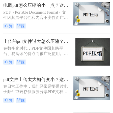
弄就显得尤为重要了。接下来，我们
电脑pdf怎么压缩的小一点？这3种方法轻松实现压缩pdf！
将介绍四种简单有效的方法，帮助你
轻松解决PDF文件压缩的问题。
PDF（Portable Document Format）文
件因其跨平台性和内容不变性而广泛
应用于工作和学习中。然而，有时
赞
踩
PDF文件过大，会占用较多存储空间
或在传输时造成不便。那么电脑pdf怎
么压缩的小一点呢？本文将介绍三种
上传的pdf文件过大怎么压缩？这三种方法了解一下！
有效的电脑PDF压缩方法，帮助读者
在数字化时代，PDF文件因其跨平
将PDF文件压缩至更小，同时尽量保
台、易阅读的特点而被广泛使用。然
持文件内容的完整性和可读性。
而，有时我们会遇到PDF文件过大，
赞
踩
导致上传困难或耗时过长的问题。那
么上传的pdf文件过大怎么压缩呢？为
了解决这个问题，本文将介绍三种有
pdf文件上传太大如何变小？这2个压缩方法可以试试！
效的PDF文件压缩方法。
在日常工作中，我们经常需要通过电
子邮件或云存储服务分享PDF文档。
然而，当文件过大时，可能会遇到上
赞
踩
传限制或导致传输速度过慢。那么pdf
文件上传太大如何变小呢？本文将介
绍二种有效的方法来帮助您减小PDF