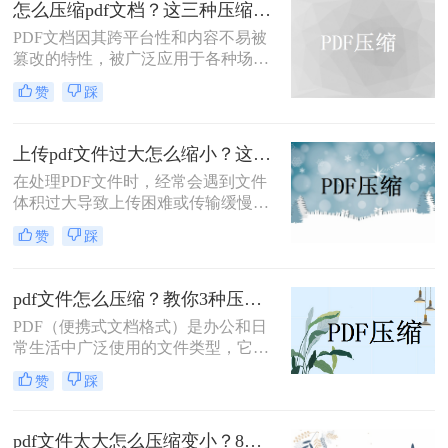
怎么压缩pdf文档？这三种压缩方法了解一下！
文件的大小，从而使其更易于上传和
PDF文档因其跨平台性和内容不易被
分享。
篡改的特性，被广泛应用于各种场
合。然而，有时PDF文件过大，会影
赞
踩
响传输速度或占用过多存储空间。那
么怎么压缩pdf文档呢？本文将介绍三
种压缩PDF文档的方法。
上传pdf文件过大怎么缩小？这4招轻松压缩pdf！
在处理PDF文件时，经常会遇到文件
体积过大导致上传困难或传输缓慢的
问题。那么上传pdf文件过大怎么缩小
赞
踩
呢？为了有效解决这一问题，本文将
介绍四种缩小PDF文件大小的方法。
pdf文件怎么压缩？教你3种压缩大小的方法!
PDF（便携式文档格式）是办公和日
常生活中广泛使用的文件类型，它能
够保持原始文档的排版和布局。然
赞
踩
而，有时候PDF文件可能会变得非常
大，特别是当它们包含高质量图像或
复杂图表时。过大的PDF文件不仅占
pdf文件太大怎么压缩变小？8种方法让文件轻松"瘦身"！