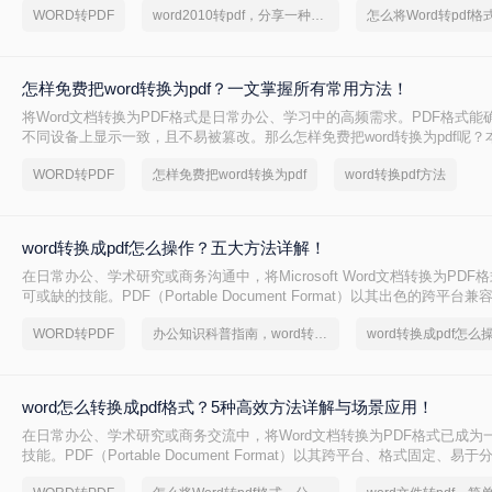
WORD转PDF
word2010转pdf，分享一种简单的方法
怎样免费把word转换为pdf？一文掌握所有常用方法！
将Word文档转换为PDF格式是日常办公、学习中的高频需求。PDF格式能
不同设备上显示一致，且不易被篡改。那么怎样免费把word转换为pdf呢？
种免费转换方法，助你高效完成转换。
WORD转PDF
怎样免费把word转换为pdf
word转换pdf方法
word转换成pdf怎么操作？五大方法详解！
在日常办公、学术研究或商务沟通中，将Microsoft Word文档转换为PD
可或缺的技能。PDF（Portable Document Format）以其出色的跨平
以及安全性，成为文件分发和归档的首选格式。无论是提交简历、发布报
WORD转PDF
办公知识科普指南，word转换成pdf的操作方法
word转换成pdf怎么
一个高质量的PDF文件能确保在任何设备上呈现的效果都与您的初衷一致。尽
PDF看似简单，但其中却隐藏着许多影响最终效果的细节
word怎么转换成pdf格式？5种高效方法详解与场景应用！
在日常办公、学术研究或商务交流中，将Word文档转换为PDF格式已成为
技能。PDF（Portable Document Format）以其跨平台、格式固定、
特点，成为文件归档、传阅和打印的首选格式。然而，许多用户仅知其一