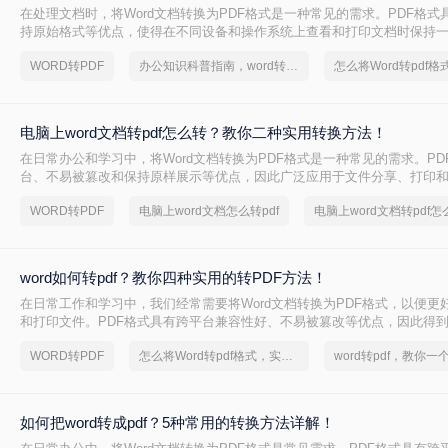
在处理文档时，将Word文档转换为PDF格式是一种常见的需求。PDF格式
持原始格式等优点，使得在不同设备和操作系统上查看和打印文档时保持一致
怎么转换成pdf呢？本文将介绍四种将Word文档转换为PDF的方法，以满
WORD转PDF
办公知识科普指南，word转换成pdf的操作方法
求。
电脑上word文档转pdf怎么转？教你二种实用转换方法！
在日常办公和学习中，将Word文档转换为PDF格式是一种常见的需求。PD
台、不易被篡改和保持原样展示等优点，因此广泛应用于文件分享、打印
上word文档转pdf怎么转呢？本文将介绍两种将Word文档转换为PDF的方法
WORD转PDF
电脑上word文档怎么转pdf
电脑上word文档转pdf怎
word如何转pdf？教你四种实用的转PDF方法！
在日常工作和学习中，我们经常需要将Word文档转换为PDF格式，以便更
和打印文件。PDF格式具有跨平台兼容性好、不易被篡改等优点，因此得
么Word如何转PDF呢？本文将介绍四种实用的Word转PDF的方法，帮助
WORD转PDF
怎么将Word转pdf格式，实用的方法来了
word转pdf，教你一
格式的转换。
如何把word转成pdf？5种常用的转换方法详解！