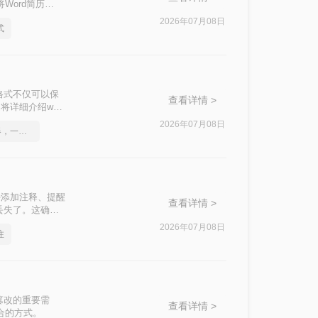
Word简历
2026年07月08日
式
格式不仅可以保
查看详情 >
详细介绍word
2026年07月08日
word转pdf在线转换器，一起来学习吧
接添加注释、提醒
查看详情 >
丢失了。这确实
df怎么保留批注
2026年07月08日
注
篡改的重要需
查看详情 >
合的方式。