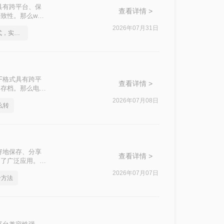
具有跨平台、保
查看详情 >
性。那么word
足不同用户的需
2026年07月31日
怎么将Word转pdf格式，实用的方法来了
F格式具有跨平
查看详情 >
和存档。那么电脑
。
2026年07月08日
么转
好地保存、分享
查看详情 >
到了广泛应用。那
读者轻松实现文档
2026年07月07日
个方法