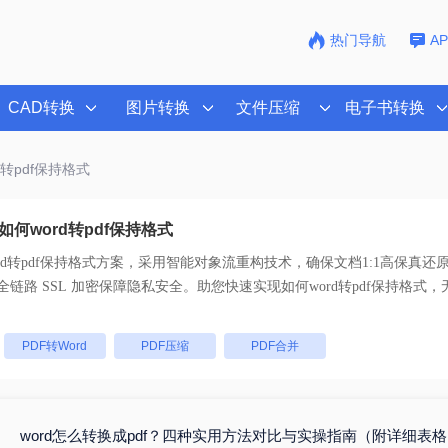
热门导航
A
CAD转换
图片转换
文件压缩
电子书转换
d转pdf保持格式
何word转pdf保持格式
rd转pdf保持格式
方案，采用智能对象流重构技术，确保文档1:1高保真还
持一键批量处理， 全链路 SSL 加密保障隐私安全。助您快速实现
如何word转pdf保持格式
，
：
PDF转Word
PDF压缩
PDF合并
word怎么转换成pdf？四种实用方法对比与实操指南（附详细表