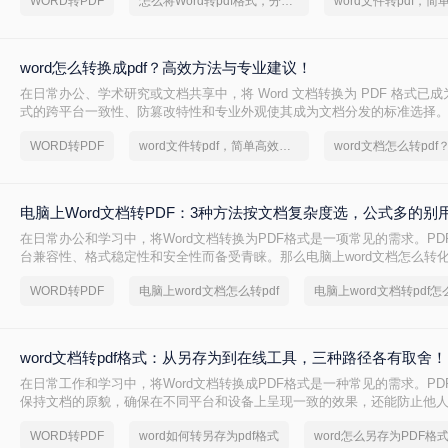
WORD转PDF
怎么将Word转pdf格式，分享一种简单的方法
在转换过程中遇到格式错乱、体积过大或无法编辑等问题。
word怎么转换成pdf？高效方法与专业建议！
在日常办公、学术研究或文档共享中，将 Word 文档转换为 PDF 格式已成
式的跨平台一致性、防篡改特性和专业外观使其成为文档分发的标准选择。那
换成pdf呢？本文将深入探讨多种高效转换方法，涵盖不同场景需求，助您
WORD转PDF
word文件转pdf，简单高效的转换方法
换。
电脑上Word文档转PDF：3种方法按文档复杂度选，公式多的别
在日常办公和学习中，将Word文档转换为PDF格式是一项常见的需求。PD
台兼容性、格式稳定性和安全性而备受青睐。那么电脑上word文档怎么转化
本文将详细介绍三种将Word文档转换为PDF的方法。
WORD转PDF
电脑上word文档怎么转pdf
电脑上word文档转pdf怎
word文档转pdf格式：从另存为到在线工具，三种路径各有取舍！
在日常工作和学习中，将Word文档转换成PDF格式是一种常见的需求。PD
保持文档的原貌，确保在不同平台和设备上呈现一致的效果，还能防止他
那么如何将word文档转换成pdf格式呢？本文将介绍三种高效且易于操作的W
WORD转PDF
word如何转另存为pdf格式
word怎么另存为PDF格
PDF的方法，帮助读者轻松应对这一需求。