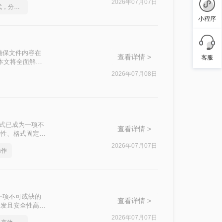
2026年07月07日
怎么将Word转pdf格式，分享一种简单的方法
小程序
确保文件内容在
查看详情 >
客服
本文将全面解析5
2026年07月08日
F格式已成为一项不
查看详情 >
台兼容性、格式固定性
告还是共享论文，
2026年07月07日
操作
管Word转
一项不可或缺的
查看详情 >
易于分发且安全性高的
，不知其二，往往
2026年07月07日