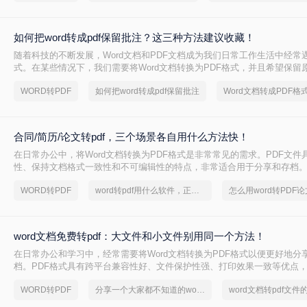
如何把word转成pdf保留批注？这三种方法建议收藏！
随着科技的不断发展，Word文档和PDF文档成为我们日常工作生活中经常
式。在某些情况下，我们需要将Word文档转换为PDF格式，并且希望保留
注内容。那么，如何把word转成pdf保留批注呢？本文将介绍三种简单有
WORD转PDF
如何把word转成pdf保留批注
将Word文档转成PDF并保留批注。
合同/简历/论文转pdf，三个场景各自用什么方法快！
在日常办公中，将Word文档转换为PDF格式是非常常见的需求。PDF文件
性、保持文档格式一致性和不可编辑性的特点，非常适合用于分享和存档。那
转换pdf呢？本文将介绍三种常用的方法来实现这一转换。
WORD转PDF
word转pdf用什么软件，正确打开方法
怎么用word转PDF论
word文档免费转pdf：大文件和小文件别用同一个方法！
在日常办公和学习中，经常需要将Word文档转换为PDF格式以便更好地分
档。PDF格式具有跨平台兼容性好、文件保护性强、打印效果一致等优点
于文件分享。那么word文档如何免费转换成pdf呢？本文将详细介绍几种
WORD转PDF
分享一个大家都不知道的word文档转pdf文件方法
word文档转pdf文件
这一目标。