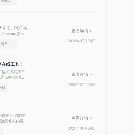
word文件转pdf，简单高效的转换方法
为刚需。PDF 格
查看详情 >
么word怎么转
轻松实现完美转
2026年07月08日
word文档怎么转pdf？简单高效的恢复方法
用在线工具！
F格式因其跨平
查看详情 >
为pdf格式呢？
2026年07月05日
么转
F格式不仅能够
查看详情 >
人随意修改内容。
ord文档转换成
2026年06月29日
式