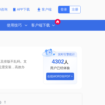
登录
注册
PI咨询
APP下载
客户端
使用技巧
客户端下载
实时引擎统计
4302
人
原且排版不乱码。支
无需安装，高效办
用户已经体验
在线WORD转PDF >
格）！