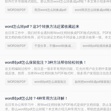
软件打开导致格式错乱。那么简历word怎么转换成pdf呢？本文将介绍多种将
（.docx）转换为PDF的方法，帮助您高效完成转换并提升简历的专业性。
WORD转PDF
简历word怎么转换成pdf
word简历怎么转换成pdf格
word怎么转pdf？这3个转换方法赶紧收藏起来
在日常工作中，我们经常会遇到将Word文档转换成PDF格式的情况。PDF
留文档的格式和布局，还可以保证文档在不同设备上的显示效果一致。本文将
怎么转PDF，以及一些常见的Word转PDF问题。
WORD转PDF
干货分享，不懂word转换成pdf的朋友快快收藏起来
word转pdf怎么保留批注？3种方法帮你轻松转换！
在文档编辑过程中，批注是一项非常有用的功能，它允许用户在文档中直
或反馈。然而，当将Word文档转换为PDF格式时，很多用户发现批注信息
是一个令人头疼的问题，因为批注往往承载着重要的信息。那么，word转p
WORD转PDF
word转pdf怎么保留批注
如何把word转成pdf保留批
呢？本文将为您提供解决方案。
word转pdf怎么转？4种常用方法详解！
在日常办公和学习中，将Word文档转换为PDF格式是保护文档排版、防止
求。那么word转pdf怎么转呢？本文将介绍几种常用方法，帮助您选择最适