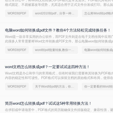
在日常办公中，将Word文档转换为PDF格式是常见需求。PDF格式具有跨
格式固定、不易被篡改等优势，尤其适合用于正式文件分发或打印。那么如何
pdf呢？本文将介绍5种常用的转换方法，涵盖从免费工具到专业软件的多
WORD转PDF
word2010转pdf，分享一种简单的方法
电脑word如何转换成pdf文件？教你4个方法轻松完成转换任务！
Word是一款非常实用的办公软件，而PDF文件则是在电子文档传阅中应用
此很多人常常需要将Word文件转换成PDF文件。那么电脑word如何转换成p
文中，我将为大家介绍四种简单的方法，帮助你快速将电脑上的Word文件转
WORD转PDF
word转pdf批量转换,教你一招轻松找回
电脑word如何转换成p
式。
word文档怎么转换成pdf？一定要试试这四种方法！
Word文档是办公和学习的常用格式，但有时候我们需要将其转换为PDF格
内容的稳定性和可读性。PDF格式可以保留文档的原始格式和布局，使得
上查看时都能保持一致性。那么word文档怎么转换成pdf呢？下面将介绍四种
WORD转PDF
关于Word转pdf的方法，你一定要学会
换成PDF的方法，帮助您轻松完成转换。
简历word怎么转换成pdf？试试这5种常用转换方法！
在求职或申请场景中，PDF格式的简历能确保文件排版稳定、兼容性强，