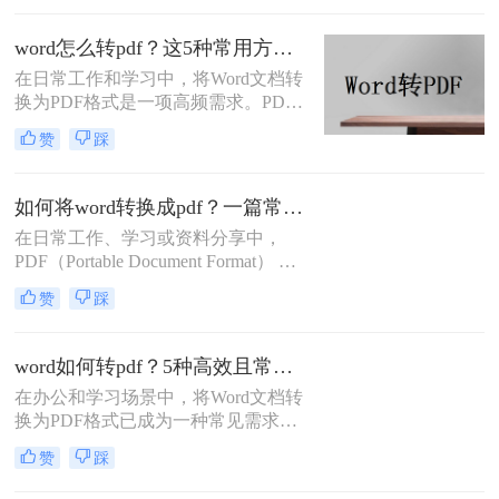
却出现文字错位、表格变形、图片跑
偏、页码丢失等问题。尤其是在提交
word怎么转pdf？这5种常用方法了解一下！
重要报告、学术论文或投标文件时，
在日常工作和学习中，将Word文档转
排版错位不仅影响美观，更可能让专
换为PDF格式是一项高频需求。PDF
业形象大打折扣。那么word转pdf排版
格式以其格式固定、兼容性强的特
错位怎么办？本文结合多年办公实战
赞
踩
点，成为文件共享和打印的首选。那
经验，整理出5种经过验证的有效方
么word怎么转pdf呢？本文将详细介绍
法，帮助您从根源上解决这一难题。
Word转PDF的常用方法，帮助您高效
如何将word转换成pdf？一篇常用方法详解！
完成转换任务。
在日常工作、学习或资料分享中，
PDF（Portable Document Format） 因
其格式固定、兼容性强、易于打印和
赞
踩
加密等优点，成为文件传输和存档的
首选格式。而 Microsoft Word（.docx
或 .doc） 则是我们编辑文档的主要工
word如何转pdf？5种高效且常用方法详解！
具。将 Word 转换成 PDF 是一项非常
在办公和学习场景中，将Word文档转
高频且实用的操作。那么如何将word
换为PDF格式已成为一种常见需求。
转换成pdf呢？本文将详细介绍几种主
PDF格式因其兼容性强、排版稳定、
流、安全且高效的转换方法。
赞
踩
安全性高等特点，能够有效避免因设
备差异或软件版本不兼容导致的格式