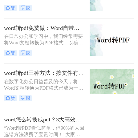
是一项常见的需求。PDF文件因其跨
赞
踩
平台兼容性、保持文档格式不变以及
易于分享和打印的特点而备受欢迎。
那么word文档怎么转换成pdf格式​呢？
word转pdf免费做：Word自带导出和在线工具效果差在哪！
本文将详细介绍两种将Word文档转换
在日常办公和学习中，我们经常需要
成PDF格式的方法。
将Word文档转换为PDF格式，以确保
文档的稳定性和兼容性，便于分享和
赞
踩
打印。那么word转pdf怎么转免费呢？
本文将介绍两种免费且实用的Word转
PDF方法。
word转pdf三种方法：按文件有没有图片和公式分开选！
在数字化办公日益普及的今天，将
Word文档转换为PDF格式已成为一项
基本且重要的技能。PDF格式因其跨
赞
踩
平台兼容性、格式稳定性和安全性，
成为许多正式场合的首选文档格式。
那么word转pdf怎么转呢？本文将介绍
word怎么转换成pdf？3大高效方法详解，职场人必备技能！
三种将Word转换为PDF的方法。
“Word转PDF看似简单，但90%的人因
选错方法浪费了宝贵时间！”大家