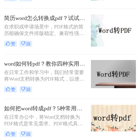
Word文件转换成PDF文件。那么电脑
word如何转换成pdf文件呢？在本文
中，我将为大家介绍四种简单的方
简历word怎么转换成pdf？试试这5种常用转换方法！
法，帮助你快速将电脑上的Word文件
在求职或申请场景中，PDF格式的简
转换成PDF格式。
历能确保文件排版稳定、兼容性强，
避免因不同设备或软件打开导致格式
赞
踩
错乱。那么简历word怎么转换成pdf
呢？本文将介绍多种将Word简历
（.docx）转换为PDF的方法，帮助您
word如何转pdf？教你四种实用的转PDF方法！
高效完成转换并提升简历的专业性。
在日常工作和学习中，我们经常需要
将Word文档转换为PDF格式，以便更
好地保存、分享和打印文件。PDF格
赞
踩
式具有跨平台兼容性好、不易被篡改
等优点，因此得到了广泛应用。那么
Word如何转PDF呢？本文将介绍四种
如何把word转成pdf？5种常用的转换方法详解！
实用的Word转PDF的方法，帮助读者
在日常办公中，将Word文档转换为
轻松实现文档格式的转换。
PDF格式是常见需求。PDF格式具有
跨平台兼容性强、格式固定、不易被
赞
踩
篡改等优势，尤其适合用于正式文件