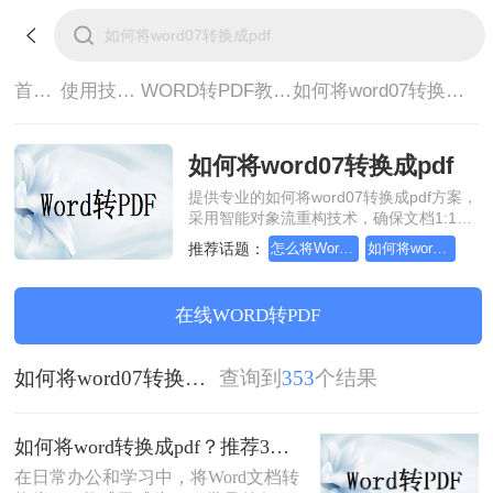
首页>
使用技巧>
WORD转PDF教程>
如何将word07转换成pdf
如何将word07转换成pdf
提供专业的如何将word07转换成pdf方案，
采用智能对象流重构技术，确保文档1:1高
保真还原且排版不乱码。支持一键批量处
推荐话题：
怎么将Word转pdf格式，分享一种简单的方法
如何将word转换成pdf
理，全链路 SSL 加密保障隐私安全。助您
快速实现如何将word07转换成pdf，无需安
装，高效办公。
在线WORD转PDF
如何将word07转换成pdf
查询到
353
个结果
如何将word转换成pdf？推荐3种方法轻松转换！
在日常办公和学习中，将Word文档转