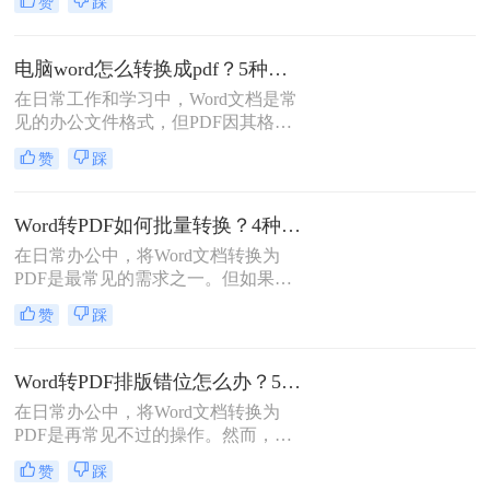
赞
踩
的安全性，几乎成为了标准文件格
式。而Microsoft Word作为最主流的文
档编辑工具，我们经常需要将其编辑
电脑word怎么转换成pdf？5种详细方法全解析！
好的文档转换为PDF。
在日常工作和学习中，Word文档是常
见的办公文件格式，但PDF因其格式
固定、兼容性好、安全性高等特点，
赞
踩
成为跨平台共享和打印的首选。那么
电脑word怎么转换成pdf呢？本文将详
细介绍多种将电脑上的Word文档转换
Word转PDF如何批量转换？4种高效方法详解！
为PDF的方法，帮助您根据需求选择
在日常办公中，将Word文档转换为
最合适的方案。
PDF是最常见的需求之一。但如果你
手头有几十个甚至上百个Word文件需
赞
踩
要逐一转换，手动操作无疑会消耗大
量时间。那么，word转pdf如何批量转
换？本文将为你介绍4种经过验证的
Word转PDF排版错位怎么办？5种有效方法彻底解决排版错位问题！
高效方法，涵盖办公软件自带功能、
在日常办公中，将Word文档转换为
专业转换工具、在线服务以及编程脚
PDF是再常见不过的操作。然而，很
本。每个方法都包含完整操作步骤、
多用户都遇到过这样的困扰：明明在
优缺点分析和注意事项，帮助你根据
赞
踩
Word里排版整齐的文档，转成PDF后
实际需求选择最合适的方案。