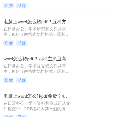
好，我是小编——一位深耕电脑办公
赞
踩
软件测评多年的IT博主。在日常工作
中，我常收到读者反馈：“文档转换
后格式错乱，还得手动调整，太折腾
电脑上word怎么转pdf？五种方法详解！
了！”尤其对于职场办公人群和自媒
在日常办公、学术研究和文件共享
体创作者而言，Word转PDF的需求高
中，PDF（便携式文档格式）因其跨
频且关键：报告提交、合同归档、内
平台、格式固定、不易被篡改的特
容分发……任何格式失误都可能导致
赞
踩
性，已成为文件分发的标准格式。而
专业形象受损。
Microsoft Word作为最主流的文档编辑
工具，将其内容完美转换为PDF，是
word怎么转pdf？四种主流且高效全解析！
几乎每个人都会遇到的需求。那么电
在日常办公、学术提交或文件共享
脑上word怎么转pdf呢？
中，PDF（便携式文档格式）因其卓
越的跨平台一致性、格式固定性和安
赞
踩
全性，已成为文件分发的首选格式。
而Microsoft Word作为最主流的文档编
辑工具，将其创作的文档转换为PDF
电脑上word怎么转pdf免费？4种高效的方法详解！
是一项高频且关键的操作。尽管操作
在日常办公、学习资料共享或正式文
看似简单，但不同的转换方法在效
件提交中，PDF格式因其卓越的跨平
果、效率和应用场景上却大相径庭。
台兼容性、固定的排版格式以及良好
那么word怎么转pdf呢？