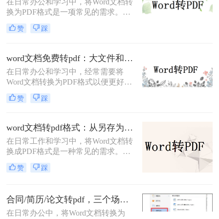
在日常办公和学习中，将Word文档转
换为PDF格式是一项常见的需求。
PDF格式因其跨平台兼容性、格式稳
赞
踩
定性和安全性而备受青睐。那么电脑
上word文档怎么转化为pdf格式呢？本
文将详细介绍三种将Word文档转换为
word文档免费转pdf：大文件和小文件别用同一个方法！
PDF的方法。
在日常办公和学习中，经常需要将
Word文档转换为PDF格式以便更好地
分享、打印或存档。PDF格式具有跨
赞
踩
平台兼容性好、文件保护性强、打印
效果一致等优点，因此被广泛应用于
文件分享。那么word文档如何免费转
word文档转pdf格式：从另存为到在线工具，三种路径各有取舍！
换成pdf呢？本文将详细介绍几种常用
在日常工作和学习中，将Word文档转
的方法来实现这一目标。
换成PDF格式是一种常见的需求。
PDF格式不仅能够保持文档的原貌，
赞
踩
确保在不同平台和设备上呈现一致的
效果，还能防止他人随意修改内容。
那么如何将word文档转换成pdf格式
合同/简历/论文转pdf，三个场景各自用什么方法快！
呢？本文将介绍三种高效且易于操作
在日常办公中，将Word文档转换为
的Word文档转换成PDF的方法，帮助