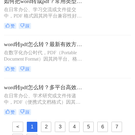
如何把word转成pdf？常用类型方法解析！
在日常办公、学习交流或文件提交
中，PDF 格式因其跨平台兼容性好、
格式不易被随意修改、体积相对可
赞
踩
控、安全性较高等特点，成为文件分
发和存档的首选格式。而 Microsoft
Word (.docx 或 .doc) 则是我们最常使
word转pdf怎么转？最新有效方法全解析！
用的文档编辑工具。因此，将 Word
在数字化办公时代，PDF（Portable
文档高效、准确地转换为 PDF 就成了
Document Format）因其跨平台、格式
必备技能。
固定、不易被编辑的特性，已成为文
赞
踩
档分发、归档和打印的首选格式。而
Microsoft Word则是我们创作和编辑内
容的主要工具。因此，将Word文档完
word转pdf怎么转？多平台高效转换方法详解！
美地转换为PDF，是一项几乎每个人
在日常办公、学术研究或文件传递
都会遇到的核心需求。
中，PDF（便携式文档格式）因其跨
平台、格式固定、不易被篡改的特
赞
踩
性，已成为文件分发和归档的首选格
式。而Microsoft Word作为最主流的文
<
1
2
3
4
5
6
7
档编辑工具，我们经常需要将其编辑
好的文档转换为PDF。无论是为了提