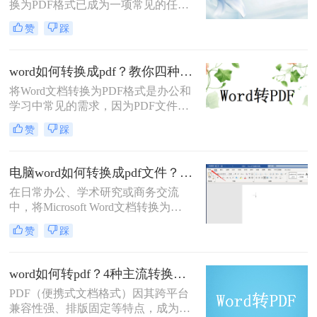
换为PDF格式已成为一项常见的任
务。PDF格式具有跨平台兼容性、格
赞
踩
式稳定性和安全性等优点，使得它在
文件共享、存档和打印等方面具有显
著优势。那么如何将word转换成pdf
word如何转换成pdf？教你四种常用方法！
呢？本文将介绍三种将Word转换成
将Word文档转换为PDF格式是办公和
PDF的方法。
学习中常见的需求，因为PDF文件具
有跨平台兼容性、良好的排版稳定性
赞
踩
和安全性。那么word如何转换成pdf
呢？本文将介绍几种常用的转换方法
及其优缺点分析。
电脑word如何转换成pdf文件？揭秘4大高效方法，轻松搞定所有场景！
在日常办公、学术研究或商务交流
中，将Microsoft Word文档转换为
PDF（Portable Document Format，便
赞
踩
携式文档格式）已成为一项不可或缺
的技能。PDF格式以其卓越的跨平台
一致性、出色的安全性以及固定的排
word如何转pdf？4种主流转换方法详解！
版布局，赢得了全球用户的信赖。无
PDF（便携式文档格式）因其跨平台
论是提交论文报告、发送商业合同，
兼容性强、排版固定等特点，成为文
还是分享个人简历，PDF都能确保接