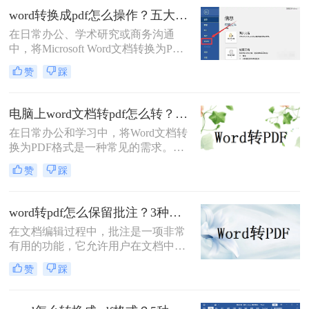
word转换成pdf怎么操作？五大方法详解！
在日常办公、学术研究或商务沟通
中，将Microsoft Word文档转换为PDF
格式已成为一项不可或缺的技能。
赞
踩
PDF（Portable Document Format）以
其出色的跨平台兼容性、格式固定性
以及安全性，成为文件分发和归档的
电脑上word文档转pdf怎么转？教你二种实用转换方法！
首选格式。无论是提交简历、发布报
在日常办公和学习中，将Word文档转
告还是共享论文，一个高质量的PDF
换为PDF格式是一种常见的需求。
文件能确保在任何设备上呈现的效果
PDF格式具有跨平台、不易被篡改和
都与您的初衷一致。尽管Word转PDF
赞
踩
保持原样展示等优点，因此广泛应用
看似简单，但其中却隐藏着许多影响
于文件分享、打印和存档。那么电脑
最终效果的细节
上word文档转pdf怎么转呢？本文将介
word转pdf怎么保留批注？3种方法帮你轻松转换！
绍两种将Word文档转换为PDF的方
在文档编辑过程中，批注是一项非常
法。
有用的功能，它允许用户在文档中直
接添加注释、提醒或反馈。然而，当
赞
踩
将Word文档转换为PDF格式时，很多
用户发现批注信息丢失了。这确实是
一个令人头疼的问题，因为批注往往