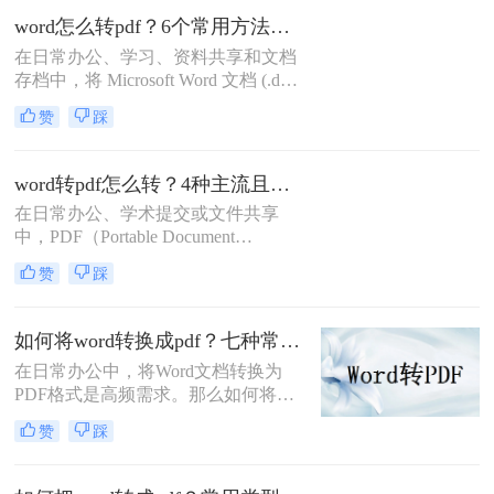
错乱问题。那么word如何转pdf呢？本
word怎么转pdf？6个常用方法详解！
文将详细介绍5种高效且常用的Word
在日常办公、学习、资料共享和文档
转PDF方法，帮助用户根据实际需求
存档中，将 Microsoft Word 文档 (.doc,
选择最合适的方式。
.docx) 转换为 PDF (Portable Document
赞
踩
Format) 格式是一项非常普遍且重要的
需求。PDF 格式以其跨平台兼容性
强、排版固定、易于打印、文件大小
word转pdf怎么转？4种主流且高效方法详解！
相对可控以及良好的安全性而广受欢
在日常办公、学术提交或文件共享
迎。那么word怎么转pdf呢？本文将详
中，PDF（Portable Document
细介绍几种最常用、最便捷的 Word
Format，便携式文档格式）因其卓越
转 PDF 方法，帮助你轻松应对各种转
赞
踩
的跨平台一致性、不易编辑的特性和
换场景。
固定的排版格式，已成为文件分发的
首选。而Microsoft Word则是我们创作
如何将word转换成pdf？七种常用方法深度解析！
和编辑文档最常用的工具。因此，掌
在日常办公中，将Word文档转换为
握如何将Word文档完美地转换为
PDF格式是高频需求。那么如何将
PDF，是每个现代办公人士和学生的
word转换成pdf呢？本文综合七种主流
必备技能。
赞
踩
转换方式，助您根据实际需求选择最
优方案。