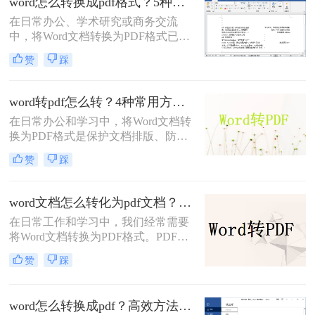
word怎么转换成pdf格式？5种高效方法详解与场景应用！
承载着重要的信息。那么，word转pdf
在日常办公、学术研究或商务交流
怎么保留批注呢？本文将为您提供解
中，将Word文档转换为PDF格式已成
决方案。
为一项不可或缺的技能。
赞
踩
PDF（Portable Document Format）以
其跨平台、格式固定、易于分发且安
全性高的特点，成为文件归档、传阅
word转pdf怎么转？4种常用方法详解！
和打印的首选格式。然而，许多用户
在日常办公和学习中，将Word文档转
仅知其一，不知其二，往往在转换过
换为PDF格式是保护文档排版、防止
程中遇到格式错乱、体积过大或无法
篡改的重要需求。那么word转pdf怎么
编辑等问题。
赞
踩
转呢？本文将介绍几种常用方法，帮
助您选择最适合的方式。
word文档怎么转化为pdf文档？3 种实用转换方法，完美保留原文档格式！
在日常工作和学习中，我们经常需要
将Word文档转换为PDF格式。PDF文
件不仅格式稳定、兼容性强，还能保
赞
踩
持文档的原始布局和格式，使得文档
在不同设备和操作系统上都能保持一
致的显示效果。本文将详细介绍word
word怎么转换成pdf？高效方法与专业建议！
文档怎么转化为pdf文档，并给出多种