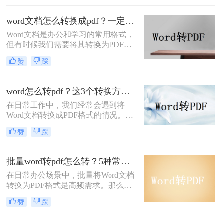
分发或打印。那么如何把word转成pdf
呢？本文将介绍5种常用的转换方
word文档怎么转换成pdf？一定要试试这四种方法！
法，涵盖从免费工具到专业软件的多
Word文档是办公和学习的常用格式，
种选择。
但有时候我们需要将其转换为PDF格
式，以确保文档内容的稳定性和可读
赞
踩
性。PDF格式可以保留文档的原始格
式和布局，使得在不同设备和软件上
查看时都能保持一致性。那么word文
word怎么转pdf？这3个转换方法赶紧收藏起来
档怎么转换成pdf呢？下面将介绍四种
在日常工作中，我们经常会遇到将
将Word文档转换成PDF的方法，帮助
Word文档转换成PDF格式的情况。
您轻松完成转换。
PDF格式不仅可以保留文档的格式和
赞
踩
布局，还可以保证文档在不同设备上
的显示效果一致。本文将详细介绍
word怎么转PDF，以及一些常见的
批量word转pdf怎么转？5种常用方法详解！
Word转PDF问题。
在日常办公场景中，批量将Word文档
转换为PDF格式是高频需求。那么批
量word转pdf怎么转呢？本文从四种主
赞
踩
流转换方案，适合不同场景和用户需
求。