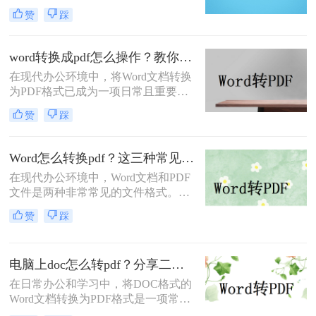
档分享和打印的首选格式。那么word
收方看到的内容与您精心设计的完全
赞
踩
如何转pdf呢？本文将详细介绍Word
一致。那么电脑word如何转换成pdf文
转PDF的常用方法，帮助您高效完成
件呢？
转换任务。
word转换成pdf怎么操作？教你五种转换方法！
在现代办公环境中，将Word文档转换
为PDF格式已成为一项日常且重要的
操作。PDF格式不仅具有高度的兼容
赞
踩
性和稳定性，能够确保文档在不同设
备和操作系统中保持一致的格式和布
局，还方便分享、分发，并能有效防
Word怎么转换pdf？这三种常见转换方法尝试下！
止文档内容被篡改。那么word转换成
在现代办公环境中，Word文档和PDF
pdf怎么操作呢？下面将详细介绍几种
文件是两种非常常见的文件格式。
将Word转换成PDF的方法。
Word文档因其编辑灵活而广受欢迎，
赞
踩
而PDF文件则因为其跨平台的兼容性
和格式固定的特性受到青睐。因此，
将Word文档转换为PDF格式是一项常
电脑上doc怎么转pdf？分享二个高效转换方法！
见需求。那么Word怎么转换pdf呢？
本文将介绍三种常用的Word转PDF的
在日常办公和学习中，将DOC格式的
方法。
Word文档转换为PDF格式是一项常见
的需求。PDF格式因其跨平台兼容