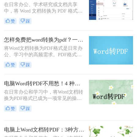
在日常办公、学术研究或文档共享
方法及其步骤。
中，将 Word 文档转换为 PDF 格式已
成为刚需。PDF 格式的跨平台一致
赞
踩
性、防篡改特性和专业外观使其成为
文档分发的标准选择。那么word怎么
转换成pdf呢？本文将深入探讨多种高
怎样免费把word转换为pdf？一文掌握所有常用方法！
效转换方法，涵盖不同场景需求，助
将Word文档转换为PDF格式是日常办
您轻松实现完美转换。
公、学习中的高频需求。PDF格式能
确保文件内容在不同设备上显示一
赞
踩
致，且不易被篡改。那么怎样免费把
word转换为pdf呢？本文将全面解析5
种免费转换方法，助你高效完成转
电脑Word转PDF不用愁！4 种转换方法还能压缩文件体积！
换。
在日常办公和学习中，将Word文档转
换为PDF格式已成为一项常见的操
作。PDF格式以其高度的兼容性、稳
赞
踩
定性和安全性，在文档分享、分发和
保存方面表现出色。那么电脑word转
PDF怎么转呢？本文将介绍四种将
电脑上Word文档转PDF：3种方法按文档复杂度选，公式多的别用在线工具！
Word转换为PDF的方法。