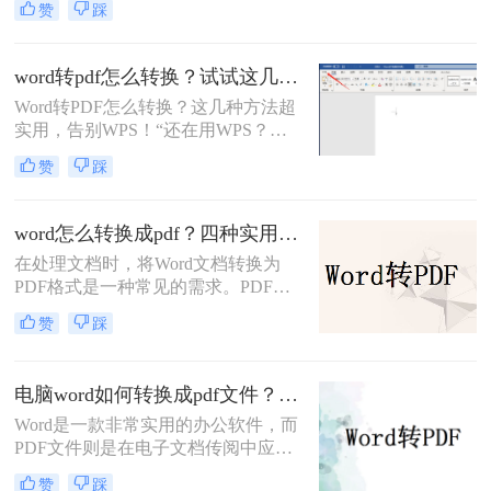
赞
踩
性、格式稳定性和安全性而备受青
睐。那么电脑上doc怎么转pdf呢？本
文将介绍两种将DOC转换为PDF的方
word转pdf怎么转换？试试这几种方法超实用！
法。
Word转PDF怎么转换？这几种方法超
实用，告别WPS！“还在用WPS？这
些Word转PDF方法让你效率翻倍，安
赞
踩
全又精准！”作为一名从事电脑办公
软件测评多年的博主，小编经常被职
场朋友问到一个问题：Word转PDF怎
word怎么转换成pdf？四种实用方法对比与实操指南（附详细表格）！
么转换才能既高效又可靠？尤其是在
在处理文档时，将Word文档转换为
处理重要报告、合同或技术文档时，
PDF格式是一种常见的需求。PDF格
大家总担心格式错乱、操作繁琐或数
式具有跨平台、保持原始格式等优
据泄露。今天，小编就结合多年经
赞
踩
点，使得在不同设备和操作系统上查
验，分享几种常用方法（排除
看和打印文档时保持一致性。那么
WPS），帮你轻松解决这一
word怎么转换成pdf呢？本文将介绍四
电脑word如何转换成pdf文件？教你4个方法轻松完成转换任务！
种将Word文档转换为PDF的方法，以
Word是一款非常实用的办公软件，而
满足不同用户的需求。
PDF文件则是在电子文档传阅中应用
广泛的格式，因此很多人常常需要将
赞
踩