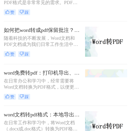
PDF格式是非常常见的需求。PDF文
读者轻松应对这一需求。
件具有跨平台兼容性、保持文档格式
赞
踩
一致性和不可编辑性的特点，非常适
合用于分享和存档。那么如何把word
转换pdf呢？本文将介绍三种常用的方
如何把word转成pdf保留批注？这三种方法建议收藏！
法来实现这一转换。
随着科技的不断发展，Word文档和
PDF文档成为我们日常工作生活中经
常遇到的文件格式。在某些情况下，
赞
踩
我们需要将Word文档转换为PDF格
式，并且希望保留原有文档中的批注
内容。那么，如何把word转成pdf保留
word免费转pdf：打印机导出、Word自带、在线工具三选一！
批注呢？本文将介绍三种简单有效的
在日常办公和学习中，经常需要将
方法来帮助您将Word文档转成PDF并
Word文档转换为PDF格式，以便更好
保留批注。
地分享、打印或存档。那么word怎么
赞
踩
转换成pdf免费呢？本文将介绍三种免
费将Word转换成PDF的方法。
word文档转pdf格式：本地导出和在线工具怎么选！
在日常工作和学习中，将Word文档
（.docx或.doc格式）转换为PDF格式