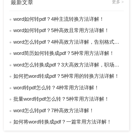
最新文章
更多 >
提示错误，建议先测试单个文件。
*.doc?
VBA代码中的
通配符会匹配.doc
*.docx
和.docx，若只有.docx可改为
。
word如何转pdf？4种主流转换方法详解！
●
转换生成的PDF会保存在与原Word相同的文件
word如何转pdf？5种高效且常用方法详解！
●
夹中，文件名相同但扩展名为.pdf。
word怎么转pdf？4种高效方法详解，告别格式混乱！
●
方法二：使用Adobe Acrobat Pro的“创建
word简历如何转换成pdf？5种常用方法详解！
●
PDF”批量处理功能
word怎么转换成pdf？3大高效方法详解，职场人必备技能！
●
Adobe Acrobat Pro DC是业内专业的PDF解决方
如何把word转成pdf？5种常用的转换方法详解！
●
案，其“创建PDF”功能支持将多个文件（包括
Word）批量转换为PDF。该工具内置了“合并文
word转pdf怎么转？4种常用方法详解！
●
件”和“批量转换”两种模式，前者可将多个Word合并
批量word转pdf怎么转？5种常用方法详解！
●
为一个PDF，后者则每个Word单独生成一个PDF。
优点
：
word怎么转pdf？7种高效方法详解！
●
转换质量极高，完美保留字体、表格、超链接
如何将word转换成pdf？一篇常用方法详解！
●
等复杂元素