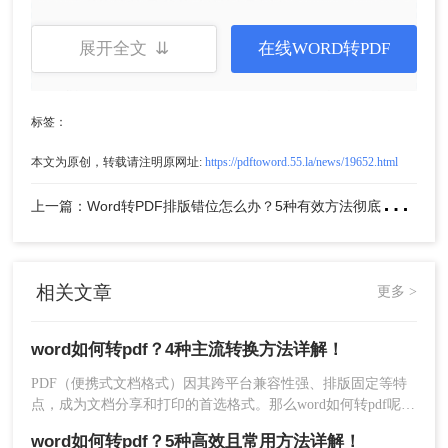
展开全文 ⇊
在线WORD转PDF
标签：
插入模块
：在左侧“工程资源管理器”中，右键
本文为原创，转载请注明原网址:
https://pdftoword.55.la/news/19652.html
点击“Normal”或当前文档名称，选择“插
上
一篇：Word转PDF排版错位怎么办？5种有效方法彻底解决排版错位问题！
入”→“模块”。
相关文章
更多 >
word如何转pdf？4种主流转换方法详解！
PDF（便携式文档格式）因其跨平台兼容性强、排版固定等特
点，成为文档分享和打印的首选格式。那么word如何转pdf呢？
本文将详细介绍Word转PDF的常用方法，帮助您高效完成转换
word如何转pdf？5种高效且常用方法详解！
任务。