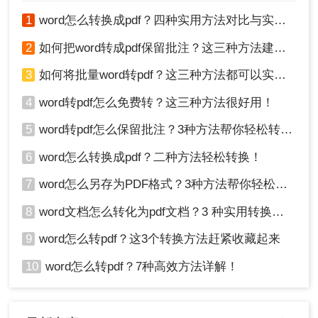
       Loop

1
word怎么转换成pdf？四种实用方法对比与实操指南（附详细表格）！
   End If

2
如何把word转成pdf保留批注？这三种方法建议收藏！
   WordApp.Quit

3
如何将批量word转pdf？这三种方法都可以实现批量转换
   Set WordApp = Nothing

   MsgBox "批量转换完成！PDF文件已保存至源
4
word转pdf怎么免费转？这三种方法很好用！
End Sub
5
word转pdf怎么保留批注？3种方法帮你轻松转换！
运行宏
：关闭VBA编辑器，回到Word主界面，
Alt+F8
按下
，选择
6
word怎么转换成pdf？二种方法轻松转换！
BatchConvertWordToPDF
，点击“运行”。
选择文件夹
：在弹出的对话框中选择存放Word
7
word怎么另存为PDF格式？3种方法帮你轻松转换!
文件的文件夹，点击“确定”。程序将自动转换
8
word文档怎么转化为pdf文档？3 种实用转换方法，完美保留原文档格式！
所有Word文档，完成后弹出提示框。
9
word怎么转pdf？这3个转换方法赶紧收藏起来
注意事项
10
word怎么转pdf？7种高效方法详解！
运行前建议备份原文件，防止误操作导致文件
损坏。
如果Word文档包含宏或特定插件，转换时可能