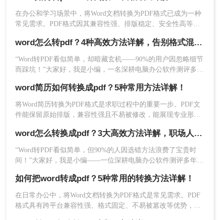
在办公和学习场景中，将Word文档转换为PDF格式已成为一种
常见需求。PDF格式因其兼容性强、排版稳定、安全性高等特
点，能够有效避免因设备差异或软件版本不兼容导致的格式错
粘贴代码
：将以下VBA代码复制粘贴到代码窗
word怎么转pdf？4种高效方法详解，告别格式混乱！
乱问题。那么word如何转pdf呢？本文将详细介绍5种高效且常
口中：
用的Word转PDF方法，帮助用户根据实际需求选择最合适的方
“Word转PDF看似简单，却暗藏玄机——90%的用户因忽略细节
Sub BatchConvertWordToPDF()

式。
而踩坑！”大家好，我是小编，一名深耕电脑办公软件测评多年
   Dim FileDialog As FileDialog

的博主。在IT互联网行业，我每天接触大量职场人和自媒体创
   Dim FileSelected As Variant

word简历如何转换成pdf？5种常用方法详解！
作者，他们常抱怨Word转PDF时格式错乱、操作繁琐或安全隐
   Dim WordApp As Word.Application

忧
将Word简历转换为PDF格式是求职过程中的重要一步。PDF文
   Dim Doc As Word.Document

件能保留原始排版，兼容性强且不易被修改，能展现专业形
   Dim PDFName As String

象。那么word简历如何转换成pdf呢？本文将介绍5种常用转换
word怎么转换成pdf？3大高效方法详解，职场人必备技能！
方法，涵盖不同设备和场景需求。
   Set WordApp = New Word.Application

“Word转PDF看似简单，但90%的人因选错方法浪费了宝贵时
   WordApp.Visible = False '后台运行，
间！”大家好，我是小编——一位深耕电脑办公软件测评多年的
IT博主。在日常工作中，我常收到读者反馈：“文档转换后格式
   '选择源文件夹

如何把word转成pdf？5种常用的转换方法详解！
错乱，还得手动调整，太折腾了！”尤其对于职场办公人群和自
   Set FileDialog = Application.FileDi
媒体创作者而言，Word转PDF的需求高频且关键：报告提交、
在日常办公中，将Word文档转换为PDF格式是常见需求。PDF
   FileDialog.Title = "选择包含Word文件
合同归档、内容分发……任何格式失误都可能导致专业形象受
格式具有跨平台兼容性强、格式固定、不易被篡改等优势，尤
损。
   If FileDialog.Show = -1 Then

其适合用于正式文件分发或打印。那么如何把word转成pdf呢？