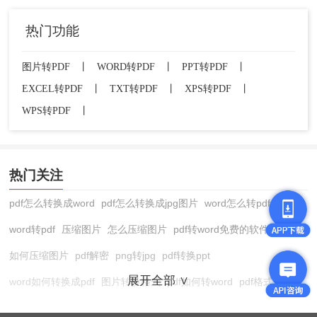
支持多种文档格式（Word、Excel、PPT、图
片）混合批量转换
热门功能
可自定义PDF预设（如压缩率、安全设置等）
缺点
：
图片转PDF
丨
WORD转PDF
丨
PPT转PDF
丨
EXCEL转PDF
丨
TXT转PDF
丨
XPS转PDF
丨
需要付费购买Acrobat Pro订阅（标准版约
WPS转PDF
丨
¥200/年）
安装包体积较大，占用系统资源较多
批量转换大文件时速度中等
操作步骤：
热门关注
打开Acrobat Pro
：启动软件，在主界面点
pdf怎么转换成word
pdf怎么转换成jpg图片
word怎么转pdf
击“工具”→“创建PDF”。
word转pdf
压缩图片
怎么压缩图片
pdf转word免费的软件
如何压缩图片
pdf解密
png转jpg
pdf转换ppt
展开全部 ∨
word如何转换成pdf
图片转换格式
pdf如何转word
pdf格式转换
在线pdf转换成word
pdf转图片
pdf怎么转换成jpg图片
图片转pdf