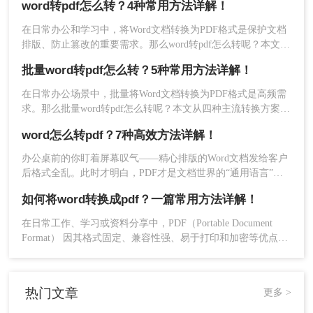
word转pdf怎么转？4种常用方法详解！
       '获取文件夹路径

本文将介绍5种常用的转换方法，涵盖从免费工具到专业软件的
       FolderPath = FileDialog.Selecte
多种选择。
在日常办公和学习中，将Word文档转换为PDF格式是保护文档
       '获取所有.doc和.docx文件

排版、防止篡改的重要需求。那么word转pdf怎么转呢？本文将
       FileName = Dir(FolderPath & "*.
介绍几种常用方法，帮助您选择最适合的方式。
批量word转pdf怎么转？5种常用方法详解！
       Do While FileName <> ""

在日常办公场景中，批量将Word文档转换为PDF格式是高频需
           Set Doc = WordApp.Documents
求。那么批量word转pdf怎么转呢？本文从四种主流转换方案，
适合不同场景和用户需求。
word怎么转pdf？7种高效方法详解！
           '生成PDF文件名（与源文件同名，后
           PDFName = Left(FileName, In
办公桌前的你盯着屏幕叹气——精心排版的Word文档发给客户
后格式全乱。此时才明白，PDF才是文档世界的“通用语言”。
那么word怎么转pdf呢？本文将全面解析7种word转pdf的高效方
           '另存为PDF

如何将word转换成pdf？一篇常用方法详解！
法，涵盖日常办公到批量处理场景，助你彻底解决文档转换难
           Doc.SaveAs2 FolderPath & PD
题。
在日常工作、学习或资料分享中，PDF（Portable Document
Format） 因其格式固定、兼容性强、易于打印和加密等优点，
           '关闭文档

成为文件传输和存档的首选格式。而 Microsoft Word（.docx 或
           Doc.Close False

.doc） 则是我们编辑文档的主要工具。将 Word 转换成 PDF 是
一项非常高频且实用的操作。那么如何将word转换成pdf呢？本
           '查找下一个文件

热门文章
更多 >
文将详细介绍几种主流、安全且高效的转换方法。
           FileName = Dir()
