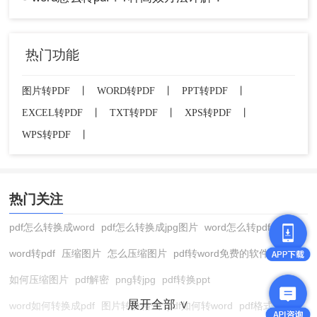
1、打开Word文档
：确保文档已保存。
2、按快捷键 Ctrl+P
：进入“打印”设置界面。
热门功能
图片转PDF
丨
WORD转PDF
丨
PPT转PDF
丨
EXCEL转PDF
丨
TXT转PDF
丨
XPS转PDF
丨
WPS转PDF
丨
热门关注
pdf怎么转换成word
pdf怎么转换成jpg图片
word怎么转pdf
word转pdf
压缩图片
怎么压缩图片
pdf转word免费的软件
3、选择打印机
：在打印机列表中，选
择“Microsoft Print to PDF”。
如何压缩图片
pdf解密
png转jpg
pdf转换ppt
展开全部 ∨
word如何转换成pdf
图片转换格式
pdf如何转word
pdf格式转换