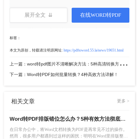
选择保存类型
：在文件类型下拉列表中，选
展开全文 ⇊
在线WORD转PDF
择“PDF(*.pdf)”。
标签：
本文为原创，转载请注明原网址:
https://pdftoword.55.la/news/19651.html
上
一篇：word转pdf图片不清晰解决方法：5种高清转换方法（2026实测指南）
下一篇：Word转PDF如何批量转换？4种高效方法详解！
相关文章
更多 >
点击“选项”按钮
：在保存对话框中，有一个“选
项”按钮（通常位于文件名输入框下方或右
侧）。点击进入。
Word转PDF排版错位怎么办？5种有效方法彻底解决排版错位问题！
在日常办公中，将Word文档转换为PDF是再常见不过的操作。
然而，很多用户都遇到过这样的困扰：明明在Word里排版整齐