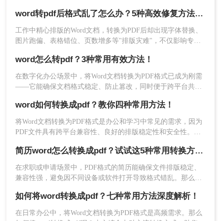
的文档，转成PDF后却出现文字错位、表格变形、图片跑偏、
word转pdf后格式乱了怎么办？5种高效修复方法（2026实测指南）
页码丢失等问题。尤其是在提交重要报告、学术论文或投标文
件时，排版错位不仅影响美观，更可能让专业形象大打折扣。
工作中精心排版的Word文档，转换为PDF后却出现字体替换、
那么word转pdf排版错位怎么办？本文结合多年办公实战经验，
图片跑偏、表格错位、页数增多等"排版灾难"，不仅影响专业
整理出5种经过验证的有效方法，帮助您从根源上解决这一难
形象，更可能因格式问题导致重要文档被退回。别再反复重
题。
word怎么转pdf？3种常用有效方法！
转！那么word转pdf后格式乱了怎么办呢？本文直击痛点，提供
可立即执行的修复方案，助您10分钟内恢复完美排版！
在数字化办公场景中，将Word文档转换为PDF格式已成为刚需
——它能确保文档格式稳定、防止篡改，同时便于跨平台共享
优化PDF设置
：
与打印。那么word怎么转pdf呢？本文聚焦免费、高效、无广告
word如何转换成pdf？教你四种常用方法！
干扰的转换方案，精选3种被百度搜索收录率高的方法。每个步
在“页范围”中选择“全部”或指定页面。
骤均经实测验证，附带操作图标指引，助你10分钟内搞定转
将Word文档转换为PDF格式是办公和学习中常见的需求，因为
换，避免踩坑！
最重要的一步
：在“发布为PDF”的选项
PDF文件具有跨平台兼容性、良好的排版稳定性和安全性。那
中，勾选“ISO 19005-1 兼容
么word如何转换成pdf呢？本文将介绍几种常用的转换方法及其
简历word怎么转换成pdf？试试这5种常用转换方法！
（PDF/A）”（如果您的Word版本有此选
优缺点分析。
项）。这会让PDF严格按照标准格式生
在求职或申请场景中，PDF格式的简历能确保文件排版稳定、
成，减少字体和排版变通。
兼容性强，避免因不同设备或软件打开导致格式错乱。那么简
历word怎么转换成pdf呢？本文将介绍多种将Word简历
如何将word转换成pdf？七种常用方法深度解析！
（.docx）转换为PDF的方法，帮助您高效完成转换并提升简历
的专业性。
在日常办公中，将Word文档转换为PDF格式是高频需求。那么