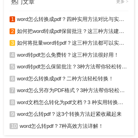
热门文章
更多 >
体”（除非文档使用了特殊字体且对方电
脑没有该字体）。
如果文档包含大量图片，将“图片质量”设
1
word怎么转换成pdf？四种实用方法对比与实操指南（附详细表格）！
置为“高保真”或“最佳打印质量”。
2
如何把word转成pdf保留批注？这三种方法建议收藏！
确认转换
：点击“确定”回到保存界面，再点
3
如何将批量word转pdf？这三种方法都可以实现批量转换
击“保存”即可。
4
word转pdf怎么免费转？这三种方法很好用！
注意：
转换前务必确认Word文档本身没有排版问
题。比如：段落间距不统一、分页符位置错误等，
5
word转pdf怎么保留批注？3种方法帮你轻松转换！
这些问题会直接带到PDF中。若文档使用了自己安
6
word怎么转换成pdf？二种方法轻松转换！
装的稀有字体，建议先转为Word内嵌字体再转换，
否则PDF可能用默认字体替代，导致错位。转换为
7
word怎么另存为PDF格式？3种方法帮你轻松转换!
PDF后，用Adobe Acrobat Reader打开，放大到
8
word文档怎么转化为pdf文档？3 种实用转换方法，完美保留原文档格式！
100%检查关键页（如封面、目录、表格页）。
9
word怎么转pdf？这3个转换方法赶紧收藏起来
方法二：使用虚拟打印机——Microsoft Print
to PDF
10
word怎么转pdf？7种高效方法详解！
Windows系统自带“Microsoft Print to PDF”虚拟打印