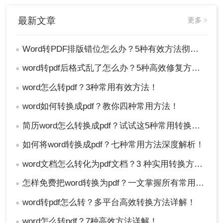
机。其原理是将Word文档“打印”成一个PDF文件，
最新文章
更多 >
相当于把Word视为印刷品输出。这种方法不依赖
Word的导出引擎，而是利用系统内置的打印驱动，
对某些排版错误具有“纠错”效果。
Word转PDF排版错位怎么办？5种有效方法彻底解决排版错位问题！
●
优点
word转pdf后格式乱了怎么办？5种高效修复方法（2026实测指南）
●
系统自带，无需安装任何软件（Windows
word怎么转pdf？3种常用有效方法！
●
10/11默认已启用）。
对表格、分栏等复杂排版兼容性较好，有时效
word如何转换成pdf？教你四种常用方法！
●
果优于Word直接另存为PDF。
简历word怎么转换成pdf？试试这5种常用转换方法！
●
可以自定义纸张大小、页边距等打印参数。
如何将word转换成pdf？七种常用方法深度解析！
●
缺点
word文档怎么转化为pdf文档？3 种实用转换方法，完美保留原文档格式！
●
无法保留Word中的超链接、书签等交互元素。
打印过程可能丢失部分透明效果或渐变颜色。
怎样免费把word转换为pdf？一文掌握所有常用方法！
●
需要手动设置打印选项，操作稍繁琐。
word转pdf怎么转？多平台高效转换方法详解！
●
操作步骤：
word怎么转pdf？7种高效方法详解！
●