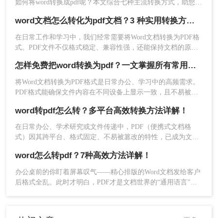
如何将word转换成pdf呢？本文综合七种主流转换方式，助您根
据实际需求选择最优方案。
word文档怎么转化为pdf文档？3 种实用转换方法，完美保留原文档格式！
在日常工作和学习中，我们经常需要将Word文档转换为PDF格
式。PDF文件不仅格式稳定、兼容性强，还能保持文档的原始
布局和格式，使得文档在不同设备和操作系统上都能保持一致
怎样免费把word转换为pdf？一文掌握所有常用方法！
的显示效果。本文将详细介绍word文档怎么转化为pdf文档，并
给出多种方法及其步骤。
将Word文档转换为PDF格式是日常办公、学习中的高频需求。
PDF格式能确保文件内容在不同设备上显示一致，且不易被篡
改。那么怎样免费把word转换为pdf呢？本文将全面解析5种免
word转pdf怎么转？多平台高效转换方法详解！
费转换方法，助你高效完成转换。
在日常办公、学术研究或文件传递中，PDF（便携式文档格
式）因其跨平台、格式固定、不易被篡改的特性，已成为文件
分发和归档的首选格式。而Microsoft Word作为最主流的文档编
word怎么转pdf？7种高效方法详解！
辑工具，我们经常需要将其编辑好的文档转换为PDF。无论是
为了提交作业、发送简历，还是发布报告，一个高质量的PDF
办公桌前的你盯着屏幕叹气——精心排版的Word文档发给客户
转换至关重要。
后格式全乱。此时才明白，PDF才是文档世界的“通用语言”。
那么word怎么转pdf呢？本文将全面解析7种word转pdf的高效方
法，涵盖日常办公到批量处理场景，助你彻底解决文档转换难
取消勾选“使用位图文本”或“嵌入字
题。