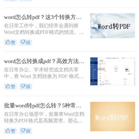
PDF（Portable Document Format）以
其跨平台、格式固定、易于分发且安
全性高的特点，成为文件归档、传阅
word怎么转pdf？这3个转换方法赶紧收藏起来
和打印的首选格式。然而，许多用户
在日常工作中，我们经常会遇到将
仅知其一，不知其二，往往在转换过
Word文档转换成PDF格式的情况。
程中遇到格式错乱、体积过大或无法
PDF格式不仅可以保留文档的格式和
编辑等问题。
赞
踩
布局，还可以保证文档在不同设备上
的显示效果一致。本文将详细介绍
word怎么转PDF，以及一些常见的
word怎么转换成pdf？高效方法与专业建议！
Word转PDF问题。
在日常办公、学术研究或文档共享
中，将 Word 文档转换为 PDF 格式已
成为刚需。PDF 格式的跨平台一致
赞
踩
性、防篡改特性和专业外观使其成为
文档分发的标准选择。那么word怎么
转换成pdf呢？本文将深入探讨多种高
批量word转pdf怎么转？5种常用方法详解！
效转换方法，涵盖不同场景需求，助
在日常办公场景中，批量将Word文档
您轻松实现完美转换。
转换为PDF格式是高频需求。那么批
量word转pdf怎么转呢？本文从四种主
赞
踩
流转换方案，适合不同场景和用户需