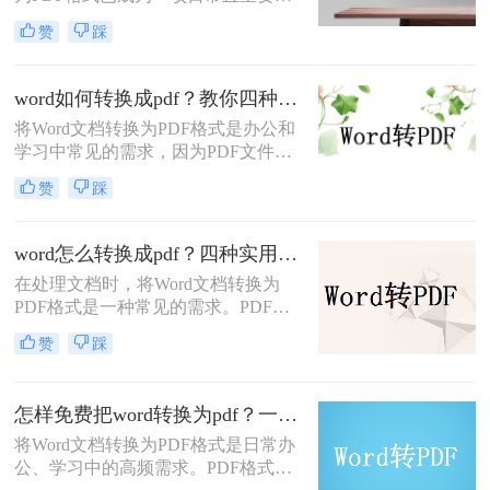
操作。PDF格式不仅具有高度的兼容
赞
踩
性和稳定性，能够确保文档在不同设
备和操作系统中保持一致的格式和布
局，还方便分享、分发，并能有效防
word如何转换成pdf？教你四种常用方法！
止文档内容被篡改。那么word转换成
将Word文档转换为PDF格式是办公和
pdf怎么操作呢？下面将详细介绍几种
学习中常见的需求，因为PDF文件具
将Word转换成PDF的方法。
有跨平台兼容性、良好的排版稳定性
赞
踩
和安全性。那么word如何转换成pdf
呢？本文将介绍几种常用的转换方法
及其优缺点分析。
word怎么转换成pdf？四种实用方法对比与实操指南（附详细表格）！
在处理文档时，将Word文档转换为
PDF格式是一种常见的需求。PDF格
式具有跨平台、保持原始格式等优
赞
踩
点，使得在不同设备和操作系统上查
看和打印文档时保持一致性。那么
word怎么转换成pdf呢？本文将介绍四
怎样免费把word转换为pdf？一文掌握所有常用方法！
种将Word文档转换为PDF的方法，以
将Word文档转换为PDF格式是日常办
满足不同用户的需求。
公、学习中的高频需求。PDF格式能