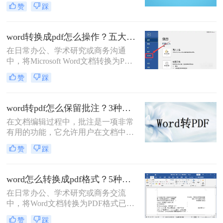
确保文件内容在不同设备上显示一
赞
踩
致，且不易被篡改。那么怎样免费把
word转换为pdf呢？本文将全面解析5
种免费转换方法，助你高效完成转
word转换成pdf怎么操作？五大方法详解！
换。
在日常办公、学术研究或商务沟通
中，将Microsoft Word文档转换为PDF
格式已成为一项不可或缺的技能。
赞
踩
PDF（Portable Document Format）以
其出色的跨平台兼容性、格式固定性
以及安全性，成为文件分发和归档的
word转pdf怎么保留批注？3种方法帮你轻松转换！
首选格式。无论是提交简历、发布报
在文档编辑过程中，批注是一项非常
告还是共享论文，一个高质量的PDF
有用的功能，它允许用户在文档中直
文件能确保在任何设备上呈现的效果
接添加注释、提醒或反馈。然而，当
都与您的初衷一致。尽管Word转PDF
赞
踩
将Word文档转换为PDF格式时，很多
看似简单，但其中却隐藏着许多影响
用户发现批注信息丢失了。这确实是
最终效果的细节
一个令人头疼的问题，因为批注往往
word怎么转换成pdf格式？5种高效方法详解与场景应用！
承载着重要的信息。那么，word转pdf
在日常办公、学术研究或商务交流
怎么保留批注呢？本文将为您提供解
中，将Word文档转换为PDF格式已成
决方案。
为一项不可或缺的技能。
赞
踩