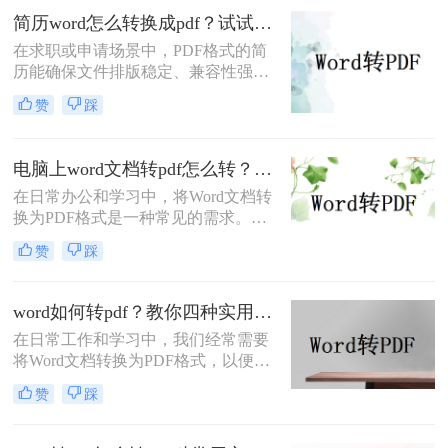
中，我将为大家介绍四种简单的方
简历word怎么转换成pdf？试试这5种常用转换方法！
法，帮助你快速将电脑上的Word文件
在求职或申请场景中，PDF格式的简
转换成PDF格式。
历能确保文件排版稳定、兼容性强，
避免因不同设备或软件打开导致格式
赞
踩
错乱。那么简历word怎么转换成pdf
呢？本文将介绍多种将Word简历
（.docx）转换为PDF的方法，帮助您
电脑上word文档转pdf怎么转？教你二种实用转换方法！
高效完成转换并提升简历的专业性。
在日常办公和学习中，将Word文档转
换为PDF格式是一种常见的需求。
PDF格式具有跨平台、不易被篡改和
赞
踩
保持原样展示等优点，因此广泛应用
于文件分享、打印和存档。那么电脑
上word文档转pdf怎么转呢？本文将介
word如何转pdf？教你四种实用的转PDF方法！
绍两种将Word文档转换为PDF的方
在日常工作和学习中，我们经常需要
法。
将Word文档转换为PDF格式，以便更
好地保存、分享和打印文件。PDF格
赞
踩
式具有跨平台兼容性好、不易被篡改
等优点，因此得到了广泛应用。那么
Word如何转PDF呢？本文将介绍四种