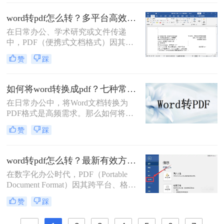
发和存档的首选格式。而 Microsoft
Word (.docx 或 .doc) 则是我们最常使
word转pdf怎么转？多平台高效转换方法详解！
用的文档编辑工具。因此，将 Word
在日常办公、学术研究或文件传递
文档高效、准确地转换为 PDF 就成了
中，PDF（便携式文档格式）因其跨
必备技能。
平台、格式固定、不易被篡改的特
赞
踩
性，已成为文件分发和归档的首选格
式。而Microsoft Word作为最主流的文
档编辑工具，我们经常需要将其编辑
如何将word转换成pdf？七种常用方法深度解析！
好的文档转换为PDF。无论是为了提
在日常办公中，将Word文档转换为
交作业、发送简历，还是发布报告，
PDF格式是高频需求。那么如何将
一个高质量的PDF转换至关重要。
word转换成pdf呢？本文综合七种主流
赞
踩
转换方式，助您根据实际需求选择最
优方案。
word转pdf怎么转？最新有效方法全解析！
在数字化办公时代，PDF（Portable
Document Format）因其跨平台、格式
固定、不易被编辑的特性，已成为文
赞
踩
档分发、归档和打印的首选格式。而
Microsoft Word则是我们创作和编辑内