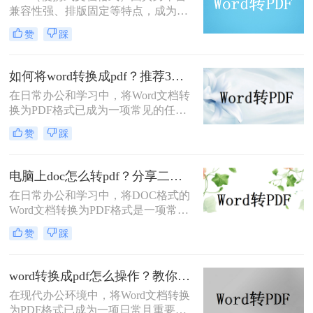
兼容性强、排版固定等特点，成为文
大家总担心格式错乱、操作繁琐或数
档分享和打印的首选格式。那么word
据泄露。今天，小编就结合多年经
赞
踩
如何转pdf呢？本文将详细介绍Word
验，分享几种常用方法（排除
转PDF的常用方法，帮助您高效完成
WPS），帮你轻松解决这一
转换任务。
如何将word转换成pdf？推荐3种方法轻松转换！
在日常办公和学习中，将Word文档转
换为PDF格式已成为一项常见的任
务。PDF格式具有跨平台兼容性、格
赞
踩
式稳定性和安全性等优点，使得它在
文件共享、存档和打印等方面具有显
著优势。那么如何将word转换成pdf
电脑上doc怎么转pdf？分享二个高效转换方法！
呢？本文将介绍三种将Word转换成
在日常办公和学习中，将DOC格式的
PDF的方法。
Word文档转换为PDF格式是一项常见
的需求。PDF格式因其跨平台兼容
赞
踩
性、格式稳定性和安全性而备受青
睐。那么电脑上doc怎么转pdf呢？本
文将介绍两种将DOC转换为PDF的方
word转换成pdf怎么操作？教你五种转换方法！
法。
在现代办公环境中，将Word文档转换
为PDF格式已成为一项日常且重要的