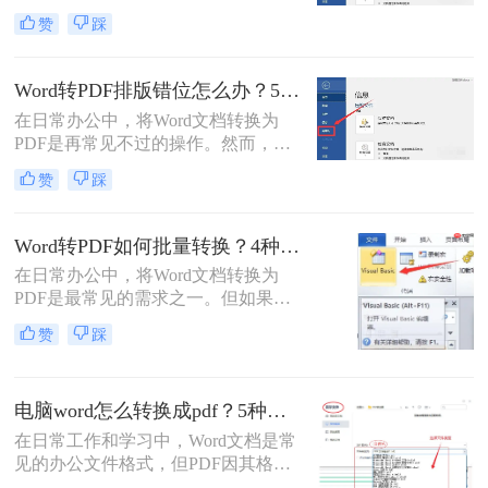
好，我是小编——一位深耕电脑办公
那么word怎么转pdf呢？
赞
踩
软件测评多年的IT博主。在日常工作
中，我常收到读者反馈：“文档转换
后格式错乱，还得手动调整，太折腾
Word转PDF排版错位怎么办？5种有效方法彻底解决排版错位问题！
了！”尤其对于职场办公人群和自媒
在日常办公中，将Word文档转换为
体创作者而言，Word转PDF的需求高
PDF是再常见不过的操作。然而，很
频且关键：报告提交、合同归档、内
多用户都遇到过这样的困扰：明明在
容分发……任何格式失误都可能导致
赞
踩
Word里排版整齐的文档，转成PDF后
专业形象受损。
却出现文字错位、表格变形、图片跑
偏、页码丢失等问题。尤其是在提交
Word转PDF如何批量转换？4种高效方法详解！
重要报告、学术论文或投标文件时，
在日常办公中，将Word文档转换为
排版错位不仅影响美观，更可能让专
PDF是最常见的需求之一。但如果你
业形象大打折扣。那么word转pdf排版
手头有几十个甚至上百个Word文件需
错位怎么办？本文结合多年办公实战
赞
踩
要逐一转换，手动操作无疑会消耗大
经验，整理出5种经过验证的有效方
量时间。那么，word转pdf如何批量转
法，帮助您从根源上解决这一难题。
换？本文将为你介绍4种经过验证的
电脑word怎么转换成pdf？5种详细方法全解析！
高效方法，涵盖办公软件自带功能、
专业转换工具、在线服务以及编程脚
在日常工作和学习中，Word文档是常
本。每个方法都包含完整操作步骤、
见的办公文件格式，但PDF因其格式
优缺点分析和注意事项，帮助你根据
固定、兼容性好、安全性高等特点，