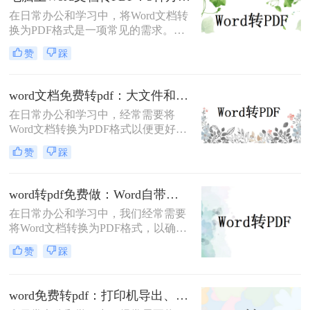
档怎么转换成pdf呢？下面将介绍四种
在日常办公和学习中，将Word文档转
将Word文档转换成PDF的方法，帮助
换为PDF格式是一项常见的需求。
您轻松完成转换。
PDF格式因其跨平台兼容性、格式稳
赞
踩
定性和安全性而备受青睐。那么电脑
上word文档怎么转化为pdf格式呢？本
文将详细介绍三种将Word文档转换为
word文档免费转pdf：大文件和小文件别用同一个方法！
PDF的方法。
在日常办公和学习中，经常需要将
Word文档转换为PDF格式以便更好地
分享、打印或存档。PDF格式具有跨
赞
踩
平台兼容性好、文件保护性强、打印
效果一致等优点，因此被广泛应用于
文件分享。那么word文档如何免费转
word转pdf免费做：Word自带导出和在线工具效果差在哪！
换成pdf呢？本文将详细介绍几种常用
在日常办公和学习中，我们经常需要
的方法来实现这一目标。
将Word文档转换为PDF格式，以确保
文档的稳定性和兼容性，便于分享和
赞
踩
打印。那么word转pdf怎么转免费呢？
本文将介绍两种免费且实用的Word转
PDF方法。
word免费转pdf：打印机导出、Word自带、在线工具三选一！