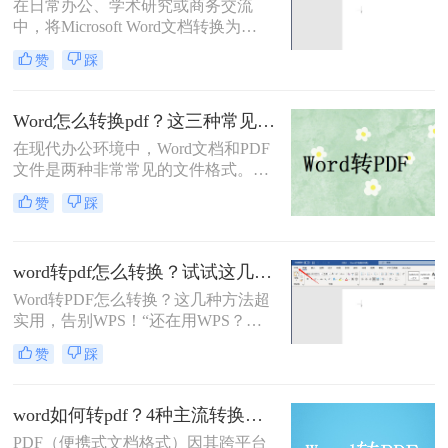
在日常办公、学术研究或商务交流
中，将Microsoft Word文档转换为
PDF（Portable Document Format，便
赞
踩
携式文档格式）已成为一项不可或缺
的技能。PDF格式以其卓越的跨平台
一致性、出色的安全性以及固定的排
Word怎么转换pdf？这三种常见转换方法尝试下！
版布局，赢得了全球用户的信赖。无
在现代办公环境中，Word文档和PDF
论是提交论文报告、发送商业合同，
文件是两种非常常见的文件格式。
还是分享个人简历，PDF都能确保接
Word文档因其编辑灵活而广受欢迎，
收方看到的内容与您精心设计的完全
赞
踩
而PDF文件则因为其跨平台的兼容性
一致。那么电脑word如何转换成pdf文
和格式固定的特性受到青睐。因此，
件呢？
将Word文档转换为PDF格式是一项常
word转pdf怎么转换？试试这几种方法超实用！
见需求。那么Word怎么转换pdf呢？
本文将介绍三种常用的Word转PDF的
Word转PDF怎么转换？这几种方法超
方法。
实用，告别WPS！“还在用WPS？这
些Word转PDF方法让你效率翻倍，安
赞
踩
全又精准！”作为一名从事电脑办公
软件测评多年的博主，小编经常被职
场朋友问到一个问题：Word转PDF怎
word如何转pdf？4种主流转换方法详解！
么转换才能既高效又可靠？尤其是在
PDF（便携式文档格式）因其跨平台
处理重要报告、合同或技术文档时，