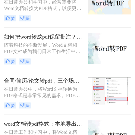
在日常办公和学习中，经常需要将
Word文档转换为PDF格式，以便更好
地分享、打印或存档。那么word怎么
赞
踩
转换成pdf免费呢？本文将介绍三种免
费将Word转换成PDF的方法。
如何把word转成pdf保留批注？这三种方法建议收藏！
随着科技的不断发展，Word文档和
PDF文档成为我们日常工作生活中经
常遇到的文件格式。在某些情况下，
赞
踩
我们需要将Word文档转换为PDF格
式，并且希望保留原有文档中的批注
内容。那么，如何把word转成pdf保留
合同/简历/论文转pdf，三个场景各自用什么方法快！
批注呢？本文将介绍三种简单有效的
在日常办公中，将Word文档转换为
方法来帮助您将Word文档转成PDF并
PDF格式是非常常见的需求。PDF文
保留批注。
件具有跨平台兼容性、保持文档格式
赞
踩
一致性和不可编辑性的特点，非常适
合用于分享和存档。那么如何把word
转换pdf呢？本文将介绍三种常用的方
word文档转pdf格式：本地导出和在线工具怎么选！
法来实现这一转换。
在日常工作和学习中，将Word文档