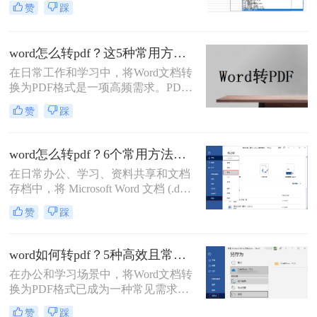
赞
踩
实际需求选择最合适的方案。
成为跨平台共享和打印的首选。那么
电脑word怎么转换成pdf呢？本文将详
细介绍多种将电脑上的Word文档转换
word怎么转pdf？这5种常用方法了解一下！
为PDF的方法，帮助您根据需求选择
在日常工作和学习中，将Word文档转
最合适的方案。
换为PDF格式是一项高频需求。PDF
格式以其格式固定、兼容性强的特
赞
踩
点，成为文件共享和打印的首选。那
么word怎么转pdf呢？本文将详细介绍
Word转PDF的常用方法，帮助您高效
word怎么转pdf？6个常用方法详解！
完成转换任务。
在日常办公、学习、资料共享和文档
存档中，将 Microsoft Word 文档 (.doc,
.docx) 转换为 PDF (Portable Document
赞
踩
Format) 格式是一项非常普遍且重要的
需求。PDF 格式以其跨平台兼容性
强、排版固定、易于打印、文件大小
word如何转pdf？5种高效且常用方法详解！
相对可控以及良好的安全性而广受欢
在办公和学习场景中，将Word文档转
迎。那么word怎么转pdf呢？本文将详
换为PDF格式已成为一种常见需求。
细介绍几种最常用、最便捷的 Word
PDF格式因其兼容性强、排版稳定、
转 PDF 方法，帮助你轻松应对各种转
赞
踩