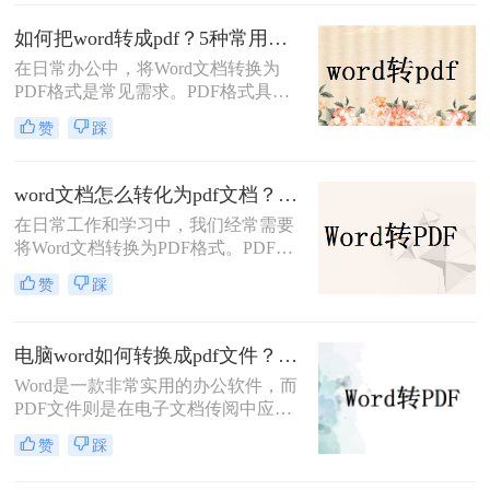
求。
如何把word转成pdf？5种常用的转换方法详解！
在日常办公中，将Word文档转换为
PDF格式是常见需求。PDF格式具有
跨平台兼容性强、格式固定、不易被
赞
踩
篡改等优势，尤其适合用于正式文件
分发或打印。那么如何把word转成pdf
呢？本文将介绍5种常用的转换方
word文档怎么转化为pdf文档？3 种实用转换方法，完美保留原文档格式！
法，涵盖从免费工具到专业软件的多
在日常工作和学习中，我们经常需要
种选择。
将Word文档转换为PDF格式。PDF文
件不仅格式稳定、兼容性强，还能保
赞
踩
持文档的原始布局和格式，使得文档
在不同设备和操作系统上都能保持一
致的显示效果。本文将详细介绍word
电脑word如何转换成pdf文件？教你4个方法轻松完成转换任务！
文档怎么转化为pdf文档，并给出多种
Word是一款非常实用的办公软件，而
方法及其步骤。
PDF文件则是在电子文档传阅中应用
广泛的格式，因此很多人常常需要将
赞
踩
Word文件转换成PDF文件。那么电脑
word如何转换成pdf文件呢？在本文