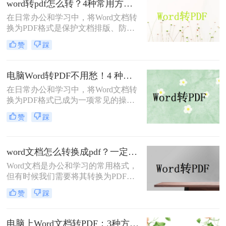
word转pdf怎么转？4种常用方法详解！
实用的Word转PDF的方法，帮助读者
在日常办公和学习中，将Word文档转
轻松实现文档格式的转换。
换为PDF格式是保护文档排版、防止
篡改的重要需求。那么word转pdf怎么
赞
踩
转呢？本文将介绍几种常用方法，帮
助您选择最适合的方式。
电脑Word转PDF不用愁！4 种转换方法还能压缩文件体积！
在日常办公和学习中，将Word文档转
换为PDF格式已成为一项常见的操
作。PDF格式以其高度的兼容性、稳
赞
踩
定性和安全性，在文档分享、分发和
保存方面表现出色。那么电脑word转
PDF怎么转呢？本文将介绍四种将
word文档怎么转换成pdf？一定要试试这四种方法！
Word转换为PDF的方法。
Word文档是办公和学习的常用格式，
但有时候我们需要将其转换为PDF格
式，以确保文档内容的稳定性和可读
赞
踩
性。PDF格式可以保留文档的原始格
式和布局，使得在不同设备和软件上
查看时都能保持一致性。那么word文
电脑上Word文档转PDF：3种方法按文档复杂度选，公式多的别用在线工具！