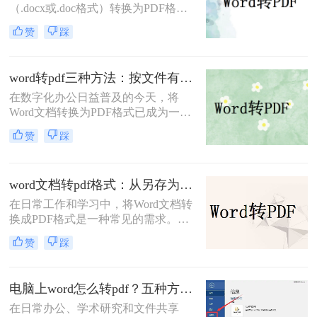
（.docx或.doc格式）转换为PDF格式
是一项常见的需求。PDF文件因其跨
赞
踩
平台兼容性、保持文档格式不变以及
易于分享和打印的特点而备受欢迎。
那么word文档怎么转换成pdf格式​呢？
word转pdf三种方法：按文件有没有图片和公式分开选！
本文将详细介绍两种将Word文档转换
在数字化办公日益普及的今天，将
成PDF格式的方法。
Word文档转换为PDF格式已成为一项
基本且重要的技能。PDF格式因其跨
赞
踩
平台兼容性、格式稳定性和安全性，
成为许多正式场合的首选文档格式。
那么word转pdf怎么转呢？本文将介绍
word文档转pdf格式：从另存为到在线工具，三种路径各有取舍！
三种将Word转换为PDF的方法。
在日常工作和学习中，将Word文档转
换成PDF格式是一种常见的需求。
PDF格式不仅能够保持文档的原貌，
赞
踩
确保在不同平台和设备上呈现一致的
效果，还能防止他人随意修改内容。
那么如何将word文档转换成pdf格式
电脑上word怎么转pdf？五种方法详解！
呢？本文将介绍三种高效且易于操作
在日常办公、学术研究和文件共享
的Word文档转换成PDF的方法，帮助