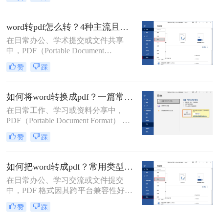
安全性高等特点，能够有效避免因设
换场景。
备差异或软件版本不兼容导致的格式
错乱问题。那么word如何转pdf呢？本
word转pdf怎么转？4种主流且高效方法详解！
文将详细介绍5种高效且常用的Word
在日常办公、学术提交或文件共享
转PDF方法，帮助用户根据实际需求
中，PDF（Portable Document
选择最合适的方式。
Format，便携式文档格式）因其卓越
赞
踩
的跨平台一致性、不易编辑的特性和
固定的排版格式，已成为文件分发的
首选。而Microsoft Word则是我们创作
如何将word转换成pdf？一篇常用方法详解！
和编辑文档最常用的工具。因此，掌
在日常工作、学习或资料分享中，
握如何将Word文档完美地转换为
PDF（Portable Document Format） 因
PDF，是每个现代办公人士和学生的
其格式固定、兼容性强、易于打印和
必备技能。
赞
踩
加密等优点，成为文件传输和存档的
首选格式。而 Microsoft Word（.docx
或 .doc） 则是我们编辑文档的主要工
如何把word转成pdf？常用类型方法解析！
具。将 Word 转换成 PDF 是一项非常
在日常办公、学习交流或文件提交
高频且实用的操作。那么如何将word
中，PDF 格式因其跨平台兼容性好、
转换成pdf呢？本文将详细介绍几种主
格式不易被随意修改、体积相对可
流、安全且高效的转换方法。
赞
踩
控、安全性较高等特点，成为文件分