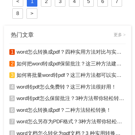
<
1
2
3
4
5
6
7
容的主要工具。因此，将Word文档完
美地转换为PDF，是一项几乎每个人
8
>
都会遇到的核心需求。
热门文章
更多 >
1
word怎么转换成pdf？四种实用方法对比与实操指南（附详细表格）！
2
如何把word转成pdf保留批注？这三种方法建议收藏！
3
如何将批量word转pdf？这三种方法都可以实现批量转换
4
word转pdf怎么免费转？这三种方法很好用！
5
word转pdf怎么保留批注？3种方法帮你轻松转换！
6
word怎么转换成pdf？二种方法轻松转换！
7
word怎么另存为PDF格式？3种方法帮你轻松转换!
8
word文档怎么转化为pdf文档？3 种实用转换方法，完美保留原文档格式！