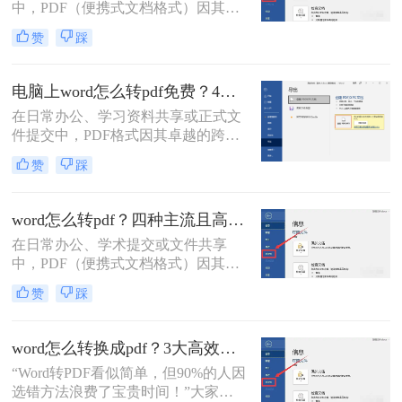
中，PDF（便携式文档格式）因其跨
读者轻松应对这一需求。
平台、格式固定、不易被篡改的特
赞
踩
性，已成为文件分发的标准格式。而
Microsoft Word作为最主流的文档编辑
工具，将其内容完美转换为PDF，是
电脑上word怎么转pdf免费？4种高效的方法详解！
几乎每个人都会遇到的需求。那么电
在日常办公、学习资料共享或正式文
脑上word怎么转pdf呢？
件提交中，PDF格式因其卓越的跨平
台兼容性、固定的排版格式以及良好
赞
踩
的安全性，几乎成为了标准文件格
式。而Microsoft Word作为最主流的文
档编辑工具，我们经常需要将其编辑
word怎么转pdf？四种主流且高效全解析！
好的文档转换为PDF。
在日常办公、学术提交或文件共享
中，PDF（便携式文档格式）因其卓
越的跨平台一致性、格式固定性和安
赞
踩
全性，已成为文件分发的首选格式。
而Microsoft Word作为最主流的文档编
辑工具，将其创作的文档转换为PDF
word怎么转换成pdf？3大高效方法详解，职场人必备技能！
是一项高频且关键的操作。尽管操作
“Word转PDF看似简单，但90%的人因
看似简单，但不同的转换方法在效
选错方法浪费了宝贵时间！”大家
果、效率和应用场景上却大相径庭。