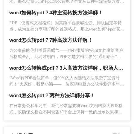
通过拖放或上传按钮添加Word文件（支持批量
求。那么批量word转pdf怎么转呢？本文从四种主流转换方案，
适合不同场景和用户需求。
选择多个文档）。
word如何转pdf？4种主流转换方法详解！
PDF（便携式文档格式）因其跨平台兼容性强、排版固定等特
点，成为文档分享和打印的首选格式。那么word如何转pdf呢？
本文将详细介绍Word转PDF的常用方法，帮助您高效完成转换
word怎么转pdf？7种高效方法详解！
任务。
系统自动解析并高精度保留原始布局（包括表
办公桌前的你盯着屏幕叹气——精心排版的Word文档发给客户
格、图表和字体）。
后格式全乱。此时才明白，PDF才是文档世界的“通用语言”。
那么word怎么转pdf呢？本文将全面解析7种word转pdf的高效方
word怎么转换成pdf？3大高效方法详解，职场人必备技能！
法，涵盖日常办公到批量处理场景，助你彻底解决文档转换难
题。
“Word转PDF看似简单，但90%的人因选错方法浪费了宝贵时
间！”大家好，我是小编——一位深耕电脑办公软件测评多年的
IT博主。在日常工作中，我常收到读者反馈：“文档转换后格式
word怎么转pdf？两种方法详解分享！
错乱，还得手动调整，太折腾了！”尤其对于职场办公人群和自
媒体创作者而言，Word转PDF的需求高频且关键：报告提交、
在日常办公和学习中，我们经常需要将Word文档转换为PDF格
合同归档、内容分发……任何格式失误都可能导致专业形象受
式，以确保文档在不同设备和平台上保持一致的显示效果和格
损。
式。那么word怎么转pdf呢？本文将介绍两种将Word转换为PDF
的方法。
转换完成后，预览结果并下载PDF文件，服务
器自动删除数据以确保隐私安全。