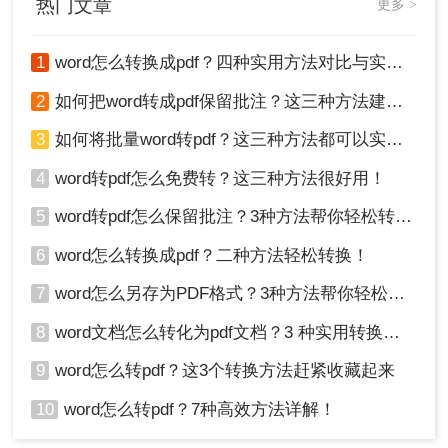
热门文章
更多 >
产品优势凸显
：根据实测，转转大师在转换扫描版
1
word怎么转换成pdf？四种实用方法对比与实操指南（附详细表格）！
PDF时，文字提取准确率超95%，远超行业平均水
平；批量处理100份文档可节省70%时间。
2
如何把word转成pdf保留批注？这三种方法建议收藏！
中立提示
：与其他在线工具相比，转转大师在界面
简洁性和加密传输上更具优势，但用户需确保网络
3
如何将批量word转pdf？这三种方法都可以实现批量转换
稳定。
4
word转pdf怎么免费转？这三种方法很好用！
方法三：虚拟打印方法——利用系统打印功能转换
该方法通过系统虚拟打印机实现转换，适用于所有
5
word转pdf怎么保留批注？3种方法帮你轻松转换！
Windows或Mac用户，完全免费。
6
word怎么转换成pdf？二种方法轻松转换！
操作步骤
：
7
word怎么另存为PDF格式？3种方法帮你轻松转换!
在Word中打开文档，点击“文件” > “打印”。
8
word文档怎么转化为pdf文档？3 种实用转换方法，完美保留原文档格式！
9
word怎么转pdf？这3个转换方法赶紧收藏起来
10
word怎么转pdf？7种高效方法详解！