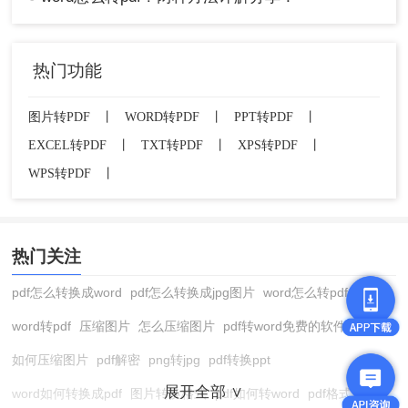
热门功能
设置打印范围和质量，点击“打印”并指定保存
图片转PDF
丨
WORD转PDF
丨
PPT转PDF
丨
路径。
EXCEL转PDF
丨
TXT转PDF
丨
XPS转PDF
丨
系统生成PDF文件，自动保留页面布局。
WPS转PDF
丨
实用场景
：职场人群在处理合同或提案时，用此方
法可避免格式丢失，且无需联网。
局限性
：对于超长文档，转换速度较慢，且无法批
量处理。
热门关注
方法四：命令行或脚本方法——适合技术爱好者
pdf怎么转换成word
pdf怎么转换成jpg图片
word怎么转pdf
通过PowerShell或Python脚本自动化转换，适合IT
从业者或需处理大量文档的用户。
word转pdf
压缩图片
怎么压缩图片
pdf转word免费的软件
操作步骤
（以Windows PowerShell为例）：
如何压缩图片
pdf解密
png转jpg
pdf转换ppt
打开PowerShell，确保系统已安装Microsoft
展开全部 ∨
word如何转换成pdf
图片转换格式
pdf如何转word
pdf格式转换
Office。