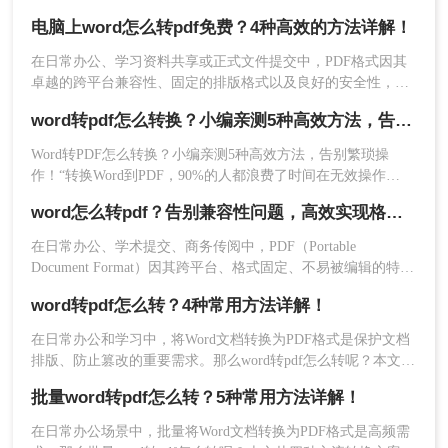
的博主。在IT互联网行业，我每天接触大量职场人和自媒体创
议转换后预览确认。
电脑上word怎么转pdf免费？4种高效的方法详解！
作者，他们常抱怨Word转PDF时格式错乱、操作繁琐或安全隐
方法二：在线转换工具——转转大师的高效解决方
忧
在日常办公、学习资料共享或正式文件提交中，PDF格式因其
案
卓越的跨平台兼容性、固定的排版格式以及良好的安全性，几
作为专业的在线转换工具，转转大师致力于解决格
乎成为了标准文件格式。而Microsoft Word作为最主流的文档编
式精度和批量处理痛点，特别适合技术图纸或报告
word转pdf怎么转换？小编亲测5种高效方法，告别繁琐操作！
辑工具，我们经常需要将其编辑好的文档转换为PDF。
类文档。
Word转PDF怎么转换？小编亲测5种高效方法，告别繁琐操
操作步骤
：
作！“转换Word到PDF，90%的人都浪费了时间在无效操作
上！”作为一名从事电脑办公软件测评多年的博主，小编经常被
访问转转大师官网（无需下载），点击“Word
word怎么转pdf？告别兼容性问题，高效实现格式固化！
粉丝问及“Word转PDF怎么转换”这一高频问题。在职场和自媒
转PDF”功能入口
体场景中，文档格式转换的精准度、效率与安全性直接影响工
在日常办公、学术提交、商务传阅中，PDF（Portable
（https://pdftoword.55.la/word2pdf/）。
作产出。今天，小编结合多年测评经验，为大家拆解几种常用
Document Format）因其跨平台、格式固定、不易被编辑的特
转换方法（排除WPS），并分享如何通过可靠工具实
性，已成为文档分发的国际标准格式。而Microsoft Word则是我
word转pdf怎么转？4种常用方法详解！
们创作和编辑内容最常用的工具。因此，将Word文档完美转换
为PDF，是一项至关重要的技能。
在日常办公和学习中，将Word文档转换为PDF格式是保护文档
排版、防止篡改的重要需求。那么word转pdf怎么转呢？本文将
介绍几种常用方法，帮助您选择最适合的方式。
批量word转pdf怎么转？5种常用方法详解！
在日常办公场景中，批量将Word文档转换为PDF格式是高频需