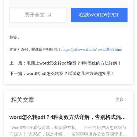
存位置。
展开全文 ⇊
在线WORD转PDF
标签：
本文为原创，转载请注明原网址:
https://pdftoword.55.la/news/19492.html
上一篇：电脑上word怎么转pdf免费？4种高效的方法详解！
下一篇：word转pdf怎么转换？试试这几种方法超实用！
在“保存类型”下拉列表中，选中“PDF (*.pdf)”。
根据需要调整选项（如优化标准版或最小文件
相关文章
更多 >
大小），点击“保存”即可完成转换。
案例参考
：某自媒体团队在制作电子报告时，用此
word怎么转pdf？4种高效方法详解，告别格式混乱！
方法转换10页文档，仅需30秒，且字体和段落格式
“Word转PDF看似简单，却暗藏玄机——90%的用户因忽略细节
保留完整。
而踩坑！”大家好，我是小编，一名深耕电脑办公软件测评多年
注意事项
：复杂表格或嵌入图表可能轻微偏移，建