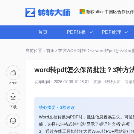
微软office中国区合作伙伴
首页
PDF转换
PDF处理
当前位置：首页>
在线WORD转PDF>
word转pdf怎么
word转pdf怎么保留批注？3种
发布时间：2026-07-08 10:28:01
来源：
转转大师
阅读量
2786
下载
核心摘要・3秒速读
Word文档转换为PDF时，批注信息容易丢失。可通过以下
能，选择PDF格式并勾选“显示了标记的文档”选项
3、通过在线工具如转转大师Word转PDF网站进