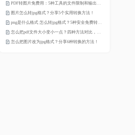
PDF转图片免费用：5种工具的文件限制和输出质量对比！
pdf文件怎
图片怎么转jpg格式？分享5个实用转换方法！
pdf太大了
png是什么格式 怎么转jpg格式？5种安全免费转换方法全解析！
pdf怎么压缩
怎么把pdf文件大小变小一点？四种方法对比，一看就懂！
录的视频太大
怎么把图片改为jpg格式？分享6种转换的方法！