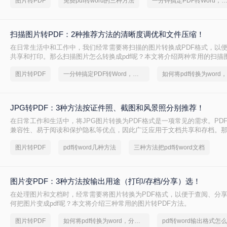
图片转PDF
免费pdf转word的三种方法
一分钟搞定PDF转Word，这2种简单方法，任意
扫描图片转PDF：2种推荐方法的清晰度调优和文件压缩！
在日常生活中和工作中，我们经常需要将扫描的图片转换成PDF格式，以
共享和打印。那么扫描图片怎么转换成pdf呢？本文将介绍两种常用的扫描图
的方法。
图片转PDF
一分钟搞定PDF转Word，这2种简单方法，任意选择
JPG转PDF：3种方法按证件照、截图和风景照分别推荐！
在日常工作和生活中，将JPG图片转换为PDF格式是一项常见的需求。PD
兼容性、易于阅读和保护隐私等优点，因此广泛应用于文档共享和存档。那么
转换pdf呢？本文将介绍三种将JPG图片转换为PDF的方法。
图片转PDF
pdf转word几种方法
三种方法把pdf转word文档
图片变PDF：3种方法按输出用途（打印/存档/分享）选！
在处理图片和文档时，经常需要将图片转换为PDF格式，以便于查阅、分
何把图片变成pdf呢？本文将介绍三种常用的图片转PDF方法。
图片转PDF
如何将pdf转换为word，分享一种简单的方法
pdf转word输出格式怎