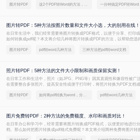
图片转PDF
这2个PDF转Word的方法，高效率转换，排版不乱码！
图片转PDF：5种方法按图片数量和文件大小选，大的别用在线！
在日常生活中，我们经常需要将图片转换成PDF格式，以便于分享、打印
如何转换成pdf呢？本文将介绍几种将图片转换成PDF的方法，以帮助您选
转换方式。
图片转PDF
pdf转word几种方法
三种方法把pdf转word文档
照片转PDF：5种方法的文件大小限制和画质保留实测！
在日常工作和生活中，照片（如JPG、PNG等）因其直观性和兼容性被广
在需要整合多张照片、提高安全性或便于打印时，将照片转换为PDF文档
么如何把照片转换成pdf格式呢？本文将详细介绍5种将照片转换为PDF的
图片转PDF
如何将pdf转换为word，分享一种简单的方法
pdf转word几种方法
助用户根据需求选择最适合的方案。
图片免费转PDF：2种方法的免费额度、水印和画质对比！
在日常办公和学习中，经常需要将图片转换成PDF格式，以便更好地进行
档。那么如何把图片转换成pdf格式免费呢？本文将介绍两种免费将图片转换
法。