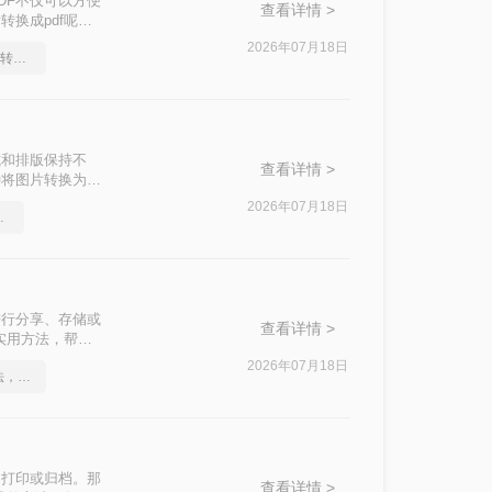
DF不仅可以方便
查看详情 >
换成pdf呢？
2026年07月18日
如何将pdf转换为word，转转大师帮你解决
式和排版保持不
查看详情 >
种将图片转换为
2026年07月18日
实用的方法来了
进行分享、存储或
查看详情 >
实用方法，帮助
2026年07月18日
这2个PDF转Word的方法，高效率转换，排版不乱码！
、打印或归档。那
查看详情 >