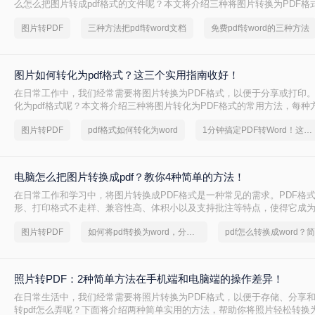
么怎么把图片转成pdf格式的文件呢？本文将介绍三种将图片转换为PDF格
方法都有其特点和适用场景，您可以根据自己的需求选择最合适的方式。
图片转PDF
三种方法把pdf转word文档
免费pdf转word的三种方法
图片如何转化为pdf格式？这三个实用指南收好！
在日常工作中，我们经常需要将图片转换为PDF格式，以便于分享或打印
化为pdf格式呢？本文将介绍三种将图片转化为PDF格式的常用方法，每种
和适用场景，您可以根据自己的需求选择最合适的方式。
图片转PDF
pdf格式如何转化为word
1分钟搞定PDF转Word！这2个方法，一定要收好！
电脑怎么把图片转换成pdf？教你4种简单的方法！
在日常工作和学习中，将图片转换成PDF格式是一种常见的需求。PDF格
形、打印格式不走样、兼容性高、体积小以及支持批注等特点，使得它成
格式。那么电脑怎么把图片转换成pdf呢？本文将介绍四种常见的图片转PD
图片转PDF
如何将pdf转换为word，分享一种简单的方法
照片转PDF：2种简单方法在手机端和电脑端的操作差异！
在日常生活中，我们经常需要将照片转换为PDF格式，以便于存储、分享
转pdf怎么弄呢？下面将介绍两种简单实用的方法，帮助你将照片轻松转换为