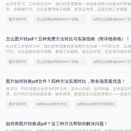
在日常学习、工作和生活中，我们经常需要将一张或多张图片转换为PDF
享、存档或打印。无论是整理电子相册、提交证件照，还是归档工作截图，
求都十分常见。为了帮你快速选出最适合自己的转换方式，下表汇总了四
图片转PDF
怎么实现pdf转Word？详细方法教学
核心差异：
怎么图片转pdf？五种免费方法对比与实操指南（附详细表格）！
在日常工作和学习中，我们经常需要将多张图片合并成一个PDF文件，以
打印。无论是制作电子相册、整理工作截图、提交证件照，还是将扫描件归
的需求都极为常见。为了帮你快速选出最适合自己的转换方式，下表汇总
图片转PDF
怎么实现pdf转Word？详细方法教学
核心差异：
图片如何转换pdf文件？四种方法实测对比，附各场景最优选！
将JPG、PNG等图片合并为PDF文件，是办公归档、合同传输、证件提交
求。但不同方法在转换质量、操作效率、数据安全方面差异很大——选错
模糊、页面错位，甚至隐私泄露。本文基于实际测试，对比四种主流图片转
图片转PDF
pdf转word软件对比
pdf转word软件评测对比
景给出明确建议，帮你少走弯路。
如何将图片转换成pdf？这三种方法帮助你解决问题！