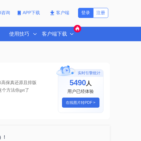
登录
注册
PI咨询
APP下载
客户端
使用技巧
客户端下载
实时引擎统计
5490
人
1高保真还原且排版
这个方法你get了
用户已经体验
在线图片转PDF >
）!