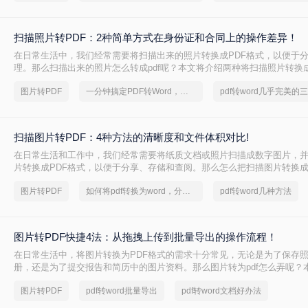
扫描照片转PDF：2种简单方式在身份证和合同上的操作差异！
在日常生活中，我们经常需要将扫描出来的照片转换成PDF格式，以便于
理。那么扫描出来的照片怎么转成pdf呢？本文将介绍两种将扫描照片转换成
图片转PDF
一分钟搞定PDF转Word，这2种简单方法，任意选择
扫描图片转PDF：4种方法的清晰度和文件体积对比!
在日常生活和工作中，我们经常需要将纸质文档或照片扫描成数字图片，
片转换成PDF格式，以便于分享、存储和查阅。那么怎么把扫描图片转换成p
介绍四种将扫描图片转换成PDF的方法。
图片转PDF
如何将pdf转换为word，分享一种简单的方法
pdf转word几种方法
图片转PDF快捷4法：从拖拽上传到批量导出的操作流程！
在日常生活中，将图片转换为PDF格式的需求十分常见，无论是为了保存
册，还是为了提交报告和简历中的图片资料。那么图片转为pdf怎么弄呢？
将图片转换为PDF的方法，帮助您轻松完成图片到PDF的转换。
图片转PDF
pdf转word批量导出
pdf转word文档好办法