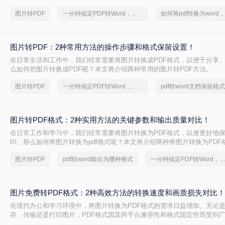
图片转PDF
一分钟搞定PDF转Word，这2种简单方法，任意选择
图片转PDF：2种常用方法的操作步骤和格式保留设置！
在日常生活和工作中，我们经常需要将图片转换成PDF格式，以便于分享
么如何把图片转换成PDF呢？本文将介绍两种常用的图片转PDF方法。
图片转PDF
一分钟搞定PDF转Word，这2种简单方法，任意选择
图片转PDF格式：2种实用方法的关键参数和输出质量对比！
在日常工作和学习中，我们经常需要将图片转换为PDF格式，以便更好地
印。那么如何将图片转换为pdf格式呢？本文将介绍两种将图片转换为PDF
图片转PDF
pdf转word输出为哪种格式
一分钟搞定PDF转Word，这2种简单方法，任意
图片免费转PDF格式：2种高效方法的转换速度和画质损失对比！
在现代办公和学习环境中，将图片转换为PDF格式的需求日益增加。无论
存、传输还是打印图片，PDF格式因其跨平台兼容性和格式固定性而受到
片怎么转换成pdf格式免费呢？本文将介绍两种免费且高效的图片转PDF的