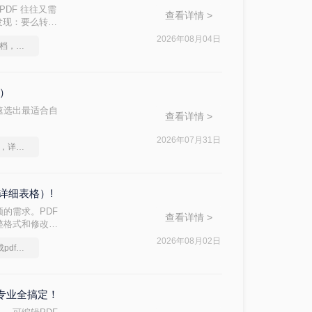
PDF 往往又需
查看详情 >
后发现：要么转换
d 文档？本文从
2026年08月04日
如何将图片转成pdf文档，实用的方法来了
，帮助您快速选
格）
速选出最适合自
查看详情 >
2026年07月31日
如何把图片转换为pdf，详细方法教学
详细表格）!
的需求。PDF
查看详情 >
整格式和修改内
方法的核心差异：
2026年08月02日
图片在电脑怎么转换成pdf，简单高效的转换方法
到专业全搞定！