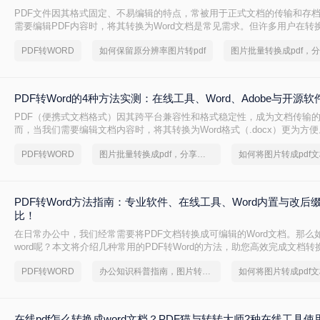
PDF文件因其格式固定、不易编辑的特点，常被用于正式文档的传输和存
需要编辑PDF内容时，将其转换为Word文档是常见需求。但许多用户在转
乱，影响使用体验。那么pdf转word怎么保留原排版呢？本文将介绍两种
PDF转WORD
如何保留原分辨率图片转pdf
PDF转Word时尽可能保留原排版。
PDF转Word的4种方法实测：在线工具、Word、Adobe与开源
PDF（便携式文档格式）因其跨平台兼容性和格式稳定性，成为文档传输
而，当我们需要编辑文档内容时，将其转换为Word格式（.docx）更为方便
成word怎么转呢？本文将详细介绍几种常用的PDF转Word方法，助您轻松
PDF转WORD
图片批量转换成pdf，分享一种简单的方法
PDF转Word方法指南：专业软件、在线工具、Word内置与改后
比！
在日常办公中，我们经常需要将PDF文档转换成可编辑的Word文档。那么如
word呢？本文将介绍几种常用的PDF转Word的方法，助您高效完成文档转
PDF转WORD
办公知识科普指南，图片转pdf的操作方法
在线pdf怎么转换成word文档？PDF猫与转转大师2种在线工具