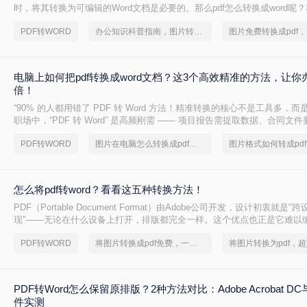
时，将其转换为可编辑的Word文档是必要的。那么pdf怎么转换成word呢
常见且高效的方法，帮助您快速完成转换。
PDF转WORD
办公知识科普指南，图片转pdf的操作方法
电脑上如何把pdf转换成word文档？这3个高效精准的方法，让你
倍！
“90% 的人都用错了 PDF 转 Word 方法！精准转换的核心不是工具多，而
职场中，“PDF 转 Word” 是高频刚需 —— 项目报告需提取数据、合同文
术论文需调整格式，稍有不慎就会出现排版错乱、文字丢失、表格变形等
PDF转WORD
图片在电脑怎么转换成pdf，简单高效的转换方法
怎么将pdf转word？看看这五种转换方法！
PDF（Portable Document Format）由Adobe公司开发，设计初衷就是
现"——无论在什么设备上打开，排版都完全一样。这个优点也正是它难以
PDF内部用固定坐标记录每个文字、图形的精确位置，而Word是流式排版
PDF转WORD
将图片转换成pdf免费，一定要看看
流动、自动换行。
PDF转Word怎么保留原排版？2种方法对比：Adobe Acrobat 
件实测