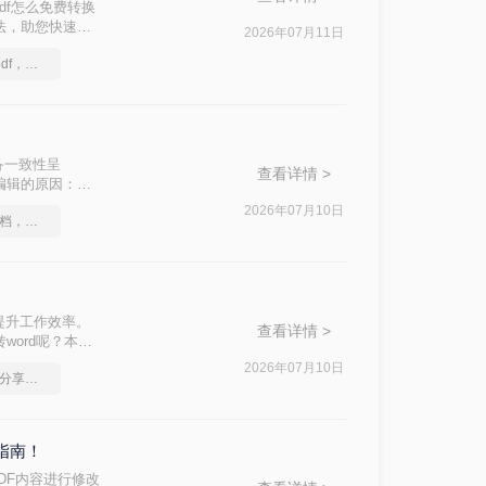
df怎么免费转换
方法，助您快速解
2026年07月11日
图片格式如何转换成pdf，方法详解
跨设备一致性呈
查看详情 >
编辑的原因：
，内容从上到下
2026年07月10日
如何将图片转成pdf文档，分享一种简单的方法
提升工作效率。
查看详情 >
word呢？本文
本、无广告、无
2026年07月10日
图片批量转换成pdf，分享一种简单的方法
忧！
指南！
DF内容进行修改