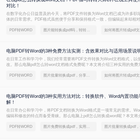
对比！
在数字化办公日益普及的今天，将PDF文件转换为Word文档已成为许多职
体的日常需求。PDF格式虽然便于分享和保持格式一致，但编辑起来却相
到一种高效、便捷的在线转换方法显得尤为重要。那么在线pdf怎么转换成w
PDF转WORD
图片能转换成pdf吗，转转大师帮你解决
文将介绍两种在线将PDF转换成Word文档的方法。
电脑PDF转Word的3种免费方法实测：含效果对比与适用场景说
在日常工作和学习中，我们经常需要将PDF文件转换为Word文档格式，以
改。那么电脑pdf怎么转word文档格式免费呢？本文将介绍三种实用的免
松实现PDF到Word的转换。
PDF转WORD
图片批量转换成pdf，分享一种简单的方法
电脑PDF转Word的3种实用方法对比：转换软件、Word内置功
解！
在日常办公和学习中，将PDF文档转换为Word格式是一项常见的需求。Wo
编辑和修改的特点而备受青睐。那么电脑上pdf怎么转换成word呢？本文将
转换成Word的实用方法。
PDF转WORD
图片免费转换成pdf，实用的方法来了