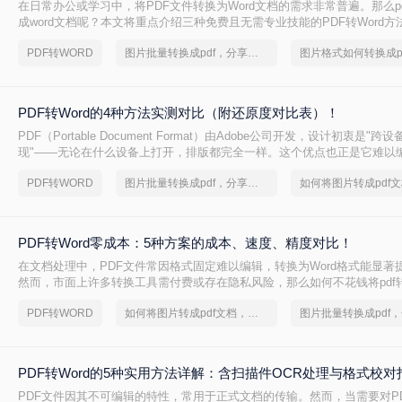
在日常办公或学习中，将PDF文件转换为Word文档的需求非常普遍。那么p
成word文档呢？本文将重点介绍三种免费且无需专业技能的PDF转Word
决问题。
PDF转WORD
图片批量转换成pdf，分享一种简单的方法
PDF转Word的4种方法实测对比（附还原度对比表）！
PDF（Portable Document Format）由Adobe公司开发，设计初衷是"
现"——无论在什么设备上打开，排版都完全一样。这个优点也正是它难以
PDF内部用固定坐标记录每个文字、图形的精确位置，而Word是流式排版
PDF转WORD
图片批量转换成pdf，分享一种简单的方法
流动、自动换行。
PDF转Word零成本：5种方案的成本、速度、精度对比！
在文档处理中，PDF文件常因格式固定难以编辑，转换为Word格式能显著
然而，市面上许多转换工具需付费或存在隐私风险，那么如何不花钱将pdf转
精选5种完全免费的解决方案。所有方法均基于官方或开源平台，确保零成
PDF转WORD
如何将图片转成pdf文档，分享一种简单的方法
数据泄露。无需任何付费，即可实现高质量转换，告别格式错乱与隐私担
PDF转Word的5种实用方法详解：含扫描件OCR处理与格式校对
PDF文件因其不可编辑的特性，常用于正式文档的传输。然而，当需要对P