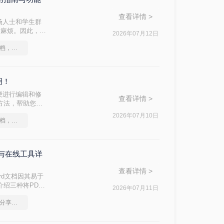
查看详情 >
场人士和学生群
对麻烦。因此，找
2026年07月12日
ord文档呢？本
如何将图片转成pdf文档，转转大师帮你解决
明！
便进行编辑和修
查看详情 >
费方法，帮助您轻
2026年07月10日
如何将图片转成pdf文档，分享一种简单的方法
能与在线工具详
查看详情 >
rd文档因其易于
介绍三种将PDF
2026年07月11日
图片批量转换成pdf，分享一种简单的方法