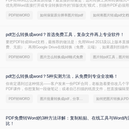
PDF转Word怎么保留原排版？最直接的答案是：选对转换工具和转换模式—
优先用Word直接打开或专业转换软件的“排版优先”模式，扫描件PDF必须用
的工具才能还原文字与版面。 这是解决排版错乱、表格移位、字体变样等
PDF转WORD
如何保留原分辨率图片转pdf
则。
pdf怎么转换成word？首选免费工具，复杂文件再上专业软件！
要把PDF转成Word文档，最推荐的做法是：先用Word 2013及以上版本直
费、无损）、再用Google Drive在线转换（免费、云端），如果遇到扫描
后用专业的转转大师pdf转换器兜底。
PDF转WORD
图片怎么转换成pdf格式免费
pdf怎么转换成word？5种实测方法，从免费到专业全攻略！
你肯定遇到过这种情况——客户发来一份PDF合同，老板急着要你改几个
PDF课件，你想复制一段做笔记；或者自己扫描的纸质文件，想直接编辑
你是办公室文员、学生，还是自由职业者，“pdf怎么转换成word”绝对是高
PDF转WORD
图片批量转换成pdf，分享一种简单的方法
PDF免费转Word的3种方法详解：复制粘贴、在线工具与Word
比！