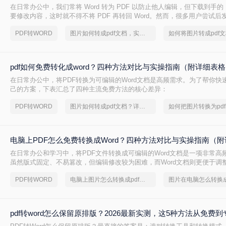
在日常办公中，我们常将 Word 转为 PDF 以防止他人编辑，但下载到手的 
要修改内容，这时就不得不将 PDF 再转回 Word。然而，很多用户尝试
后排版错乱，要么工具捆绑广告，甚至文件受损。那么 PDF 如何改成 Wor
PDF转WORD
图片如何转成pdf文档，实用方法不要错过
转换质量、操作难度、文件安全、批量能力 四个维度，对比三种主流方法
出最合适的那一种。
pdf如何免费转化成word？四种方法对比与实操指南（附详细表
在日常办公中，将PDF转换为可编辑的Word文档是高频需求。为了帮你快
己的方案，下表汇总了四种主流免费方法的核心差异：
PDF转WORD
图片如何转成pdf文档？详细方法教学
电脑上PDF怎么免费转换成Word？四种方法对比与实操指南（附
在日常办公和学习中，将PDF文件转换成可编辑的Word文档是一项非常高频
虽然版式固定、不易篡改，但编辑修改较为困难，而Word文档则更便于调
容。为了帮你快速选出最适合自己的转换方式，下表汇总了四种主流免费
PDF转WORD
电脑上图片怎么转换成pdf格式
pdf转word怎么保留原排版？2026最新实测，这5种方法从免费