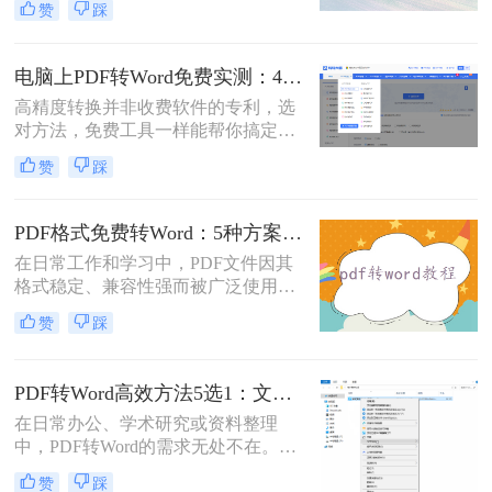
赞
踩
时，我们往往需要将其转换为Word文
档。那么如何免费转换pdf格式为word
呢？本文将介绍三种常用的免费方法
电脑上PDF转Word免费实测：4个方案的转换效果和注意事项！
来实现这一目标。
高精度转换并非收费软件的专利，选
对方法，免费工具一样能帮你搞定复
杂排版。“免费的工具转换效果肯定
赞
踩
很差吧？”这是我作为办公软件测评
博主最常听到的误解。许多职场人在
处理pdf转word时，往往陷入“收费软
PDF格式免费转Word：5种方案的速度、精度、文件限制对比！
件太贵，免费工具怕坑”的两难境
在日常工作和学习中，PDF文件因其
地。那么电脑上怎么把pdf转成word免
格式稳定、兼容性强而被广泛使用。
费呢？
然而，当需要对PDF内容进行编辑
赞
踩
时，很多人会遇到困难。此时，将
PDF转换为可编辑的Word文档就成为
必要操作。面对"pdf格式怎么免费转
PDF转Word高效方法5选1：文件大小和类型决定用哪个！
换成word"这一常见需求，本文将为
在日常办公、学术研究或资料整理
您详细介绍五种安全、高效且完全免
中，PDF转Word的需求无处不在。那
费的转换方法，帮助您轻松实现格式
么pdf怎么转换成word呢？本文将系统
转换。
赞
踩