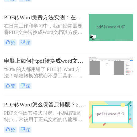
转word文档格式免费呢？本文将介绍
三种实用的免费方法，帮助您轻松实
现PDF到Word的转换。
PDF转Word免费方法实测：在线工具、Word内置功能与手动复制3种方式对比！
在日常工作和学习中，我们经常需要
将PDF文件转换成Word文档以方便编
辑。那么怎么不花钱把pdf转成word
赞
踩
呢？以下是三种可以免费使用的PDF
转Word的方法，帮助您根据具体需求
选择最适合的方式。
电脑上如何把pdf转换成word文档？这3个高效精准的方法，让你办公效能翻倍！
“90% 的人都用错了 PDF 转 Word 方
法！精准转换的核心不是工具多，而
是选对适配场景”职场中，“PDF 转
赞
踩
Word” 是高频刚需 —— 项目报告需提
取数据、合同文件要修改条款、学术
论文需调整格式，稍有不慎就会出现
PDF转Word怎么保留原排版？2种方法对比：Adobe Acrobat DC与专业转换软件实测
排版错乱、文字丢失、表格变形等问
PDF文件因其格式固定、不易编辑的
题。
特点，常被用于正式文档的传输和存
档。然而，当我们需要编辑PDF内容
赞
踩
时，将其转换为Word文档是常见需