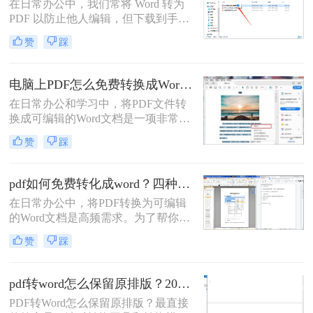
在日常办公中，我们常将 Word 转为
PDF 以防止他人编辑，但下载到手的
PDF 往往又需要修改内容，这时就不
赞
踩
得不将 PDF 再转回 Word。然而，很
多用户尝试后发现：要么转换后排版
错乱，要么工具捆绑广告，甚至文件
电脑上PDF怎么免费转换成Word？四种方法对比与实操指南（附详细表格）!
受损。那么 PDF 如何改成 Word 文
在日常办公和学习中，将PDF文件转
档？本文从 转换质量、操作难度、文
换成可编辑的Word文档是一项非常高
件安全、批量能力 四个维度，对比三
频的需求。PDF虽然版式固定、不易
种主流方法，帮助您快速选出最合适
赞
踩
篡改，但编辑修改较为困难，而Word
的那一种。
文档则更便于调整格式和修改内容。
为了帮你快速选出最适合自己的转换
pdf如何免费转化成word？四种方法对比与实操指南（附详细表格）
方式，下表汇总了四种主流免费方法
在日常办公中，将PDF转换为可编辑
的核心差异：
的Word文档是高频需求。为了帮你快
速选出最适合自己的方案，下表汇总
赞
踩
了四种主流免费方法的核心差异：
pdf转word怎么保留原排版？2026最新实测，这5种方法从免费到专业全搞定！
PDF转Word怎么保留原排版？最直接