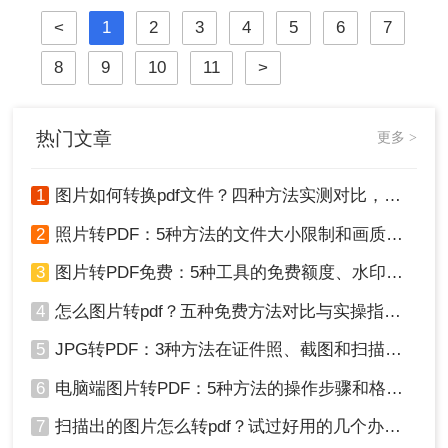
崩坏、扫描件变乱码……
<
1
2
3
4
5
6
7
8
9
10
11
>
热门文章
更多 >
1
图片如何转换pdf文件？四种方法实测对比，附各场景最优选！
2
照片转PDF：5种方法的文件大小限制和画质保留实测！
3
图片转PDF免费：5种工具的免费额度、水印和文件限制对比！
4
怎么图片转pdf？五种免费方法对比与实操指南（附详细表格）！
5
JPG转PDF：3种方法在证件照、截图和扫描件上的转换精度差异！
6
电脑端图片转PDF：5种方法的操作步骤和格式保留对比！
7
扫描出的图片怎么转pdf？试过好用的几个办法！