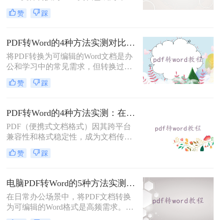
职场人士和学生群体的日常需求。
赞
踩
PDF格式虽然便于分享和保持格式一
致，但编辑起来却相对麻烦。因此，
找到一种高效、便捷的在线转换方法
PDF转Word的4种方法实测对比：在线工具、Adobe Acrobat、Word内置与OCR识别方案选择！
显得尤为重要。那么在线pdf怎么转换
将PDF转换为可编辑的Word文档是办
成word文档呢？本文将介绍两种在线
公和学习中的常见需求，但转换过程
将PDF转换成Word文档的方法。
中常出现格式错乱、图片丢失等问
赞
踩
题。那么pdf文档怎么转换成word格式
呢？本文将系统介绍几种主流方法，
助你高效完成转换。
PDF转Word的4种方法实测：在线工具、Word、Adobe与开源软件对比！！
PDF（便携式文档格式）因其跨平台
兼容性和格式稳定性，成为文档传输
的首选格式。然而，当我们需要编辑
赞
踩
文档内容时，将其转换为Word格式
（.docx）更为方便。那么pdf转换成
word怎么转呢？本文将详细介绍几种
电脑PDF转Word的5种方法实测指南：从在线工具到OCR识别与命令行自动化！
常用的PDF转Word方法，助您轻松完
在日常办公场景中，将PDF文档转换
成转换。
为可编辑的Word格式是高频需求。那
么电脑pdf怎么转换成word呢？本文综