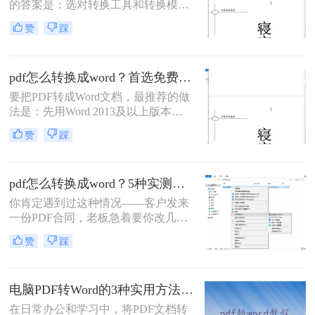
的答案是：选对转换工具和转换模式
——可编辑PDF优先用Word直接打开
赞
踩
或专业转换软件的“排版优先”模式，
扫描件PDF必须用带OCR识别功能的
工具才能还原文字与版面。 这是解决
pdf怎么转换成word？首选免费工具，复杂文件再上专业软件！
排版错乱、表格移位、字体变样等问
题的核心原则。
要把PDF转成Word文档，最推荐的做
法是：先用Word 2013及以上版本直
接打开PDF（免费、无损）、再用
赞
踩
Google Drive在线转换（免费、云
端），如果遇到扫描件或复杂排版，
最后用专业的转转大师pdf转换器兜
pdf怎么转换成word？5种实测方法，从免费到专业全攻略！
底。
你肯定遇到过这种情况——客户发来
一份PDF合同，老板急着要你改几个
字；老师上传的PDF课件，你想复制
赞
踩
一段做笔记；或者自己扫描的纸质文
件，想直接编辑里面的文字。不管你
是办公室文员、学生，还是自由职业
电脑PDF转Word的3种实用方法对比：转换软件、Word内置功能与在线工具详解！
者，“pdf怎么转换成word”绝对是高频
刚需。
在日常办公和学习中，将PDF文档转