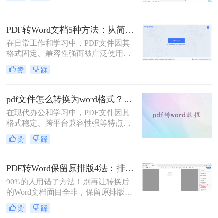
解析5种主流方法，涵盖不同场景，
助你轻松应对各类转换难题。
PDF转Word文档5种方法：从简单复制到专业软件的适用范围！
在日常工作和学习中，PDF文件因其
格式固定、兼容性强而被广泛使用。
然而，PDF的静态特性也带来了编辑
赞
踩
困难的问题。为了便于修改和协作，
将PDF转换为可编辑的Word文档成为
许多用户的刚需。那么pdf怎么转换成
pdf文件怎么转换为word格式？这3种转换方法可以尝试下！
word文档呢？本文将详细介绍五种常
在现代办公和学习中，PDF文件因其
用的PDF转Word方法，帮助您选择最
格式稳定、跨平台兼容性强等特点而
适合自己的解决方案。
被广泛使用。然而，当需要编辑PDF
赞
踩
文件中的内容时，将其转换为Word格
式变得尤为重要。那么pdf文件怎么转
换为word格式呢？本文将介绍三种简
PDF转Word保留原排版4法：排版优先模式、OCR选项和格式修复全流程！
单实用的方法，帮助您轻松将PDF文
90%的人用错了方法！别再让转换后
件转换为Word格式。
的Word文档面目全非，保留原排版的
秘密就在这里。“这表格怎么全乱
赞
踩
了？”、“字体全变了，我还得一个个