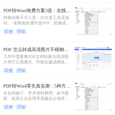
调？”——相信这是无数职场人在将
PDF转为Word文档时，最崩溃的瞬
PDF转Word免费方案3选：在线免费额度、客户端试用和Word自带的区别！
间。一份精心排版的PDF报告，转换
转换结果不尽人意，往往是工具没选
后却变成需要“二次加工”的混乱文
对。“老师发的课件是PDF，想修改内
档，不仅浪费时间，更可能引发关键
容怎么办？”“客户发来的合同是
信息错漏的风险。那么pdf转word怎么
赞
踩
PDF，需要调整条款怎么处理？”从事
保留原排版呢？
办公软件测评多年，小编每天在后台
看到最多的，就是这类关于PDF编辑
PDF 怎么转成高清图片不模糊？5种高清转换方法（2026实测指南）
的“灵魂拷问”。
工作中需要将PDF文档转换为高清图
片用于汇报展示、印刷出版或网络分
享，但转换后图片模糊不清、细节丢
赞
踩
失、放大后出现马赛克……这些"清
晰度灾难"不仅影响专业形象，更可
能导致重要信息无法识别。那么PDF
PDF转Word零失真实测：5种方法按图文复杂度的转换精度排名！
怎么转成高清图片不模糊呢？别再忍
在合同修订、学术资料整理、标书更
受模糊图片！本文直击痛点，提供可
新、政府公文处理等高频办公场景
立即执行的高清转换方案，助您10分
中，将PDF精准转换为可编辑Word文
钟内获得印刷级清晰度！
赞
踩
档是效率刚需，却也是“翻车”重灾
区：文字重叠错位、图片消失、表格