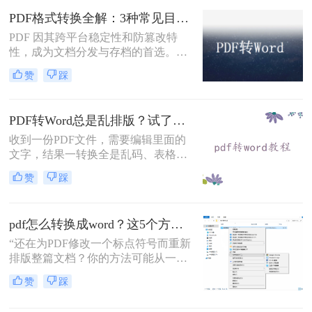
固定坐标记录每个文字、图形的精确
PDF格式转换全解：3种常见目标格式及对应操作方法！
位置，而Word是流式排版，内容从上
到下流动、自动换行。
PDF 因其跨平台稳定性和防篡改特
性，成为文档分发与存档的首选。但
当需要编辑内容、调整格式或提取文
赞
踩
本时，将其转换为可编辑的 Word 文
档（.docx）就成为刚需。那么怎么转
换pdf格式呢？以下分方法解析当前主
PDF转Word总是乱排版？试了好几个办法，这几个真的能用！
流转换途径。
收到一份PDF文件，需要编辑里面的
文字，结果一转换全是乱码、表格错
位、图片跑偏——这种糟心事估计不
赞
踩
少人都遇到过。其实pdf怎么转换成
word这个问题，并不是某一个工具就
能通杀所有情况的，关键得看你手里
pdf怎么转换成word？这5个方法亲测有效，职场人必备技能！
的PDF是什么类型、要转几个文件、
对排版要求高不高。本文就按不同场
“还在为PDF修改一个标点符号而重新
景，把我自己实际用过、觉得靠谱的
排版整篇文档？你的方法可能从一开
几种方法整理出来，包括在线直接
始就错了。”作为一名深耕电脑办公
赞
踩
转、批量处理、以及对排版要求高时
软件领域多年的测评博主，小编每天
该怎么操作，看完你就知道该选哪个
都能在后台看到大量关于文档格式转