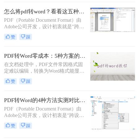
求。但许多用户在转换后发现排版混
乱，影响使用体验。那么pdf转word怎
怎么将pdf转word？看看这五种转换方法！
么保留原排版呢？本文将介绍两种方
PDF（Portable Document Format）由
法，帮助你在PDF转Word时尽可能保
Adobe公司开发，设计初衷就是"跨设
留原排版。
备一致性呈现"——无论在什么设备
赞
踩
上打开，排版都完全一样。这个优点
也正是它难以编辑的原因：PDF内部
用固定坐标记录每个文字、图形的精
PDF转Word零成本：5种方案的成本、速度、精度对比！
确位置，而Word是流式排版，内容从
在文档处理中，PDF文件常因格式固
上到下流动、自动换行。
定难以编辑，转换为Word格式能显著
提升工作效率。然而，市面上许多转
赞
踩
换工具需付费或存在隐私风险，那么
如何不花钱将pdf转word呢？本文精选
5种完全免费的解决方案。所有方法
PDF转Word的4种方法实测对比（附还原度对比表）！
均基于官方或开源平台，确保零成
PDF（Portable Document Format）由
本、无广告、无数据泄露。无需任何
Adobe公司开发，设计初衷是"跨设备
付费，即可实现高质量转换，告别格
一致性呈现"——无论在什么设备上
式错乱与隐私担忧！
赞
踩
打开，排版都完全一样。这个优点也
正是它难以编辑的原因：PDF内部用