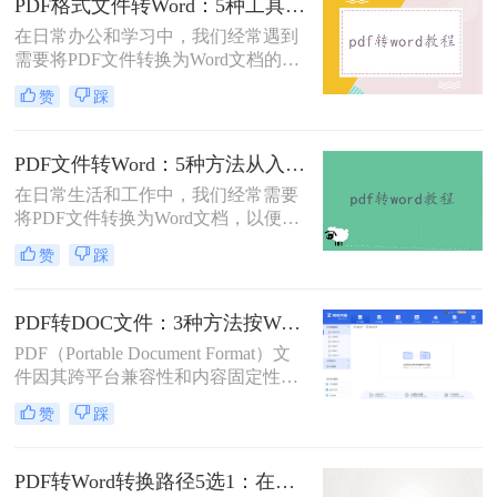
PDF格式文件转Word：5种工具按文件来源和用途对照选择！
错乱、需要手动调整数小时的Word文
在日常办公和学习中，我们经常遇到
档，对职场人来说是多么糟糕的体
需要将PDF文件转换为Word文档的需
验。那么pdf转word如何保留原格式
求。PDF格式的文件如何转Word一直
呢？
赞
踩
是困扰许多用户的难题。无论是需要
编辑合同条款、修改论文内容，还是
调整报告格式，掌握高效的PDF转
PDF文件转Word：5种方法从入门到避坑的实操指南！
Word技巧都至关重要。本文将为您详
在日常生活和工作中，我们经常需要
细介绍几种经过实践验证的有效方
将PDF文件转换为Word文档，以便于
法，帮助您快速解决格式转换问题。
编辑和修改。那么怎么把pdf文件转换
赞
踩
成word呢？本文将详细介绍几种将
PDF文件转换成Word文档的方法，帮
助大家轻松应对这一需求。
PDF转DOC文件：3种方法按Word版本兼容性选择！
PDF（Portable Document Format）文
件因其跨平台兼容性和内容固定性而
广受欢迎，但在某些情况下，我们可
赞
踩
能需要将其转换为DOC（Microsoft
Word文档）格式以进行编辑和修改。
那么pdf文件怎么转换成doc文件呢？
PDF转Word转换路径5选1：在线、软件、手机端各场景最优解！
本文将介绍三种将PDF文件转换成