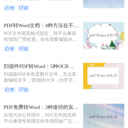
辑和修改。那么电脑上pdf怎么转换成
赞
踩
word文档呢？本文将介绍三种将PDF
转换为Word文档的方法，帮助您轻松
完成PDF到Word的转换。
PDF转Word文档：4种方法在不同文件类型下的转换效果！
PDF文件因其格式固定、跨平台兼容
性强而广受欢迎，但在需要编辑内容
时，将其转换为可编辑的Word文档成
赞
踩
为刚需。那么pdf怎么转换成word文档
呢？本文将系统梳理6种主流转换方
法，助您高效完成格式转换。
扫描件PDF转Word：5种OCR方案的识别精度和速度对比！
扫描版PDF本质是图片文件，无法直
接编辑文字，需借助OCR（光学字符
识别）技术提取文字并转换为可编辑
赞
踩
的Word格式。那么扫描pdf怎么转换
成word文档呢？本文将介绍系统梳理
5种主流方案，助您高效完成转换。
PDF免费转Word：3种途径的实际费用、限制和效果对比！
在现代办公环境中，PDF文件因其跨
平台兼容性和固定的布局而被广泛使
用。然而，在需要对内容进行编辑