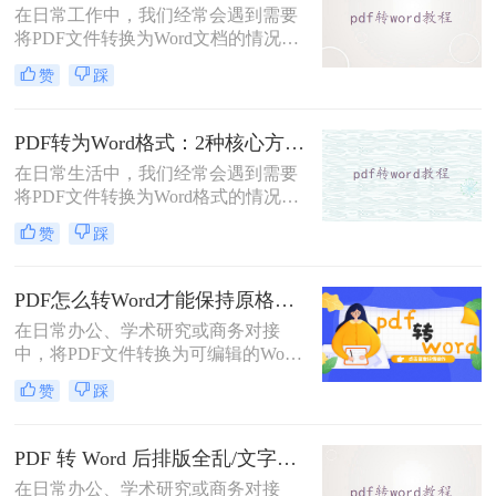
在日常工作中，我们经常会遇到需要
DOC文件的方法。
将PDF文件转换为Word文档的情况，
以便对内容进行编辑或修改。那么pdf
赞
踩
转word怎么转呢？本文将介绍五种将
PDF转换为Word的方法，帮助你选择
最适合自己的转换方式。
PDF转为Word格式：2种核心方法的适用场景和操作差异！
在日常生活中，我们经常会遇到需要
将PDF文件转换为Word格式的情况，
以便于编辑和修改文件内容。那么如
赞
踩
何将pdf转为word格式呢？本文将介绍
两种将PDF转为Word的方法。
PDF怎么转Word才能保持原格式不变/版式不乱？3种专业有效方法全解析！
在日常办公、学术研究或商务对接
中，将PDF文件转换为可编辑的Word
文档是极高频的需求。但最令人头疼
赞
踩
的往往不是转换本身，而是转换后出
现的格式错乱、排版崩坏、图片移位
等“惨剧”。因此，很多人都在苦苦寻
PDF 转 Word 后排版全乱/文字错位/串行/乱跑怎么办？3种高保真转换方法全解析
找“PDF怎么转Word才能保持原格式
在日常办公、学术研究或商务对接
不变/版式不乱”的完美方案。