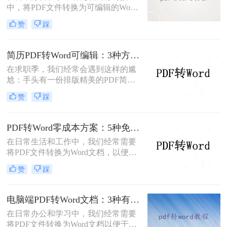
中，将PDF文件转换为可编辑的Word
文档是极高频的需求。但最令人头疼
赞
踩
的往往不是转换本身，而是转换后出
现的格式错乱、排版崩坏、图片移位
等“惨剧”。面对PDF 转 Word 后排版
简历PDF转Word可编辑：3种方法保留排版不乱的实测！
全乱/文字错位/串行/乱跑怎么办这一
在求职季，我们经常会遇到这样的尴
难题，很多人尝试了各种免费工具却
尬：手头有一份排版精美的PDF简
依然无法解决。
历，但招聘系统只允许上传Word格
赞
踩
式，或者HR希望能直接在简历上修
改批注。面对这种情况，掌握pdf简历
怎么转word简历的技巧就显得至关重
PDF转Word零成本方案：5种免费路径的适用边界和效果评估！
要。直接复制粘贴不仅会打乱排版，
在日常生活和工作中，我们经常需要
还可能丢失关键信息。
将PDF文件转换为Word文档，以便进
行编辑、修改或进一步处理。然而，
赞
踩
市面上许多PDF转Word工具都需要付
费使用。那么pdf怎么转换成word不花
钱呢？本文将介绍几种不花钱的常用
电脑端PDF转Word文档：3种有效方法的具体操作步骤！
方法，帮助您轻松实现PDF到Word的
在日常办公和学习中，我们经常需要
转换。
将PDF文件转换为Word文档以便于编