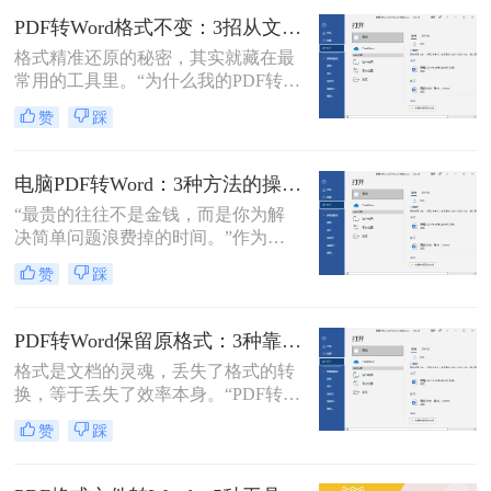
了。
换的求助。
PDF转Word格式不变：3招从文件选择到输出设置全流程！
格式精准还原的秘密，其实就藏在最
常用的工具里。“为什么我的PDF转成
Word后，格式全乱了？”——这是小
赞
踩
编在后台收到最多的问题之一。相信
无数职场人和内容创作者都曾为此头
疼：一份精心排版的报告、合同或方
电脑PDF转Word：3种方法的操作步骤和常见报错处理！
案，转换后却面目全非，表格错位、
“最贵的往往不是金钱，而是你为解
字体变异、版面混乱，不得不花费大
决简单问题浪费掉的时间。”作为专
量时间重新调整。
注电脑办公软件测评多年的博
赞
踩
主，“电脑怎么将pdf转换成word免
费”是我被问及最多的问题之一。这
背后，是无数职场人和内容创作者面
PDF转Word保留原格式：3种靠谱方法的关键参数配置！
对合同、报告、文献时，渴望高效提
格式是文档的灵魂，丢失了格式的转
取、编辑信息的真切需求。
换，等于丢失了效率本身。“PDF转完
Word，排版全乱了，还不如自己重打
赞
踩
一遍！”这是小编在后台收到最多的
吐槽之一。作为一名深耕办公软件领
域多年的测评博主，我深知一份格式