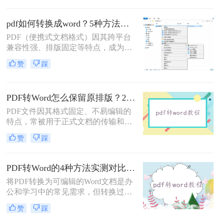
怎么转换成word呢？本文将介绍5种
常见且高效的方法，帮助您快速完成
pdf如何转换成word？5种方法从免费到编程实测对比！
转换。
PDF（便携式文档格式）因其跨平台
兼容性强、排版固定等特点，成为文
档共享和存档的首选。但若需编辑内
赞
踩
容或调整格式，需将PDF转换为
Word。那么pdf如何转换成word呢？
本文整理 5种主流转换方法，帮助用
PDF转Word怎么保留原排版？2种方法对比：Adobe Acrobat DC与专业转换软件实测
户高效完成转换。
PDF文件因其格式固定、不易编辑的
特点，常被用于正式文档的传输和存
档。然而，当我们需要编辑PDF内容
赞
踩
时，将其转换为Word文档是常见需
求。但许多用户在转换后发现排版混
乱，影响使用体验。那么pdf转word怎
PDF转Word的4种方法实测对比：在线工具、Adobe Acrobat、Word内置与OCR识别方案选择！
么保留原排版呢？本文将介绍两种方
将PDF转换为可编辑的Word文档是办
法，帮助你在PDF转Word时尽可能保
公和学习中的常见需求，但转换过程
留原排版。
中常出现格式错乱、图片丢失等问
赞
踩
题。那么pdf文档怎么转换成word格式