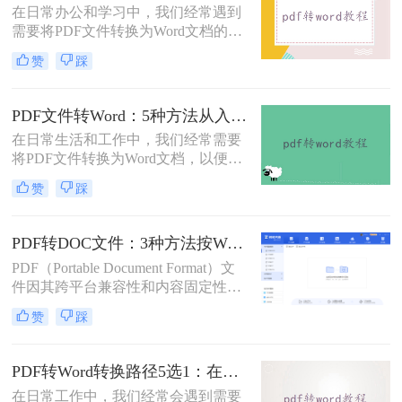
在日常办公和学习中，我们经常遇到
档，对职场人来说是多么糟糕的体
需要将PDF文件转换为Word文档的需
验。那么pdf转word如何保留原格式
求。PDF格式的文件如何转Word一直
呢？
赞
踩
是困扰许多用户的难题。无论是需要
编辑合同条款、修改论文内容，还是
调整报告格式，掌握高效的PDF转
PDF文件转Word：5种方法从入门到避坑的实操指南！
Word技巧都至关重要。本文将为您详
在日常生活和工作中，我们经常需要
细介绍几种经过实践验证的有效方
将PDF文件转换为Word文档，以便于
法，帮助您快速解决格式转换问题。
编辑和修改。那么怎么把pdf文件转换
赞
踩
成word呢？本文将详细介绍几种将
PDF文件转换成Word文档的方法，帮
助大家轻松应对这一需求。
PDF转DOC文件：3种方法按Word版本兼容性选择！
PDF（Portable Document Format）文
件因其跨平台兼容性和内容固定性而
广受欢迎，但在某些情况下，我们可
赞
踩
能需要将其转换为DOC（Microsoft
Word文档）格式以进行编辑和修改。
那么pdf文件怎么转换成doc文件呢？
PDF转Word转换路径5选1：在线、软件、手机端各场景最优解！
本文将介绍三种将PDF文件转换成
在日常工作中，我们经常会遇到需要
DOC文件的方法。