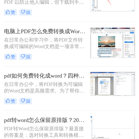
PDF 以防止他人编辑，但下载到手的
PDF 往往又需要修改内容，这时就不
赞
踩
得不将 PDF 再转回 Word。然而，很
多用户尝试后发现：要么转换后排版
错乱，要么工具捆绑广告，甚至文件
电脑上PDF怎么免费转换成Word？四种方法对比与实操指南（附详细表格）!
受损。那么 PDF 如何改成 Word 文
在日常办公和学习中，将PDF文件转
档？本文从 转换质量、操作难度、文
换成可编辑的Word文档是一项非常高
件安全、批量能力 四个维度，对比三
频的需求。PDF虽然版式固定、不易
种主流方法，帮助您快速选出最合适
赞
踩
篡改，但编辑修改较为困难，而Word
的那一种。
文档则更便于调整格式和修改内容。
为了帮你快速选出最适合自己的转换
pdf如何免费转化成word？四种方法对比与实操指南（附详细表格）
方式，下表汇总了四种主流免费方法
在日常办公中，将PDF转换为可编辑
的核心差异：
的Word文档是高频需求。为了帮你快
速选出最适合自己的方案，下表汇总
赞
踩
了四种主流免费方法的核心差异：
pdf转word怎么保留原排版？2026最新实测，这5种方法从免费到专业全搞定！
PDF转Word怎么保留原排版？最直接
的答案是：选对转换工具和转换模式