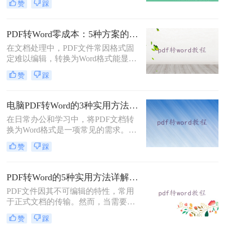
赞
踩
呢？以下是三种可以免费使用的PDF
转Word的方法，帮助您根据具体需求
选择最适合的方式。
PDF转Word零成本：5种方案的成本、速度、精度对比！
在文档处理中，PDF文件常因格式固
定难以编辑，转换为Word格式能显著
提升工作效率。然而，市面上许多转
赞
踩
换工具需付费或存在隐私风险，那么
如何不花钱将pdf转word呢？本文精选
5种完全免费的解决方案。所有方法
电脑PDF转Word的3种实用方法对比：转换软件、Word内置功能与在线工具详解！
均基于官方或开源平台，确保零成
在日常办公和学习中，将PDF文档转
本、无广告、无数据泄露。无需任何
换为Word格式是一项常见的需求。
付费，即可实现高质量转换，告别格
Word文档因其易于编辑和修改的特点
式错乱与隐私担忧！
赞
踩
而备受青睐。那么电脑上pdf怎么转换
成word呢？本文将介绍三种将PDF转
换成Word的实用方法。
PDF转Word的5种实用方法详解：含扫描件OCR处理与格式校对指南！
PDF文件因其不可编辑的特性，常用
于正式文档的传输。然而，当需要对
PDF内容进行修改时，将其转换为可
赞
踩
编辑的Word文档是必要的。那么pdf