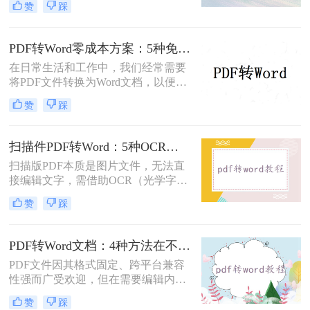
赞
踩
时，我们往往需要将其转换为Word文
档。那么如何免费转换pdf格式为word
呢？本文将介绍三种常用的免费方法
PDF转Word零成本方案：5种免费路径的适用边界和效果评估！
来实现这一目标。
在日常生活和工作中，我们经常需要
将PDF文件转换为Word文档，以便进
行编辑、修改或进一步处理。然而，
赞
踩
市面上许多PDF转Word工具都需要付
费使用。那么pdf怎么转换成word不花
钱呢？本文将介绍几种不花钱的常用
扫描件PDF转Word：5种OCR方案的识别精度和速度对比！
方法，帮助您轻松实现PDF到Word的
扫描版PDF本质是图片文件，无法直
转换。
接编辑文字，需借助OCR（光学字符
识别）技术提取文字并转换为可编辑
赞
踩
的Word格式。那么扫描pdf怎么转换
成word文档呢？本文将介绍系统梳理
5种主流方案，助您高效完成转换。
PDF转Word文档：4种方法在不同文件类型下的转换效果！
PDF文件因其格式固定、跨平台兼容
性强而广受欢迎，但在需要编辑内容
时，将其转换为可编辑的Word文档成
赞
踩
为刚需。那么pdf怎么转换成word文档