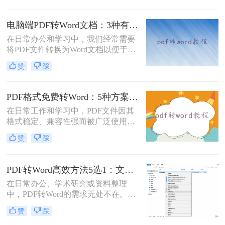
呢？本文将系统梳理6种主流转换方
法，助您高效完成格式转换。
电脑端PDF转Word文档：3种有效方法的具体操作步骤！
在日常办公和学习中，我们经常需要
将PDF文件转换为Word文档以便于编
辑和修改。那么电脑上pdf怎么转换成
赞
踩
word文档呢？本文将介绍三种将PDF
转换为Word文档的方法，帮助您轻松
完成PDF到Word的转换。
PDF格式免费转Word：5种方案的速度、精度、文件限制对比！
在日常工作和学习中，PDF文件因其
格式稳定、兼容性强而被广泛使用。
然而，当需要对PDF内容进行编辑
赞
踩
时，很多人会遇到困难。此时，将
PDF转换为可编辑的Word文档就成为
必要操作。面对"pdf格式怎么免费转
PDF转Word高效方法5选1：文件大小和类型决定用哪个！
换成word"这一常见需求，本文将为
在日常办公、学术研究或资料整理
您详细介绍五种安全、高效且完全免
中，PDF转Word的需求无处不在。那
费的转换方法，帮助您轻松实现格式
么pdf怎么转换成word呢？本文将系统
转换。
赞
踩
解析5种主流方法，涵盖不同场景，