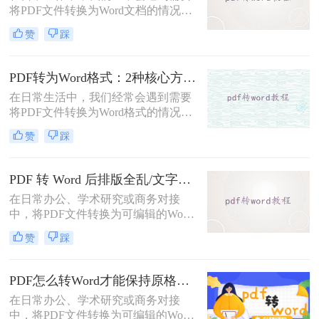
将PDF文件转换为Word文档的情况，
以便对内容进行编辑或修改。那么pdf
赞
踩
转word怎么转呢？本文将介绍五种将
PDF转换为Word的方法，帮助你选择
最适合自己的转换方式。
PDF转为Word格式：2种核心方法的适用场景和操作差异！
在日常生活中，我们经常会遇到需要
将PDF文件转换为Word格式的情况，
以便于编辑和修改文件内容。那么如
赞
踩
何将pdf转为word格式呢？本文将介绍
两种将PDF转为Word的方法。
PDF 转 Word 后排版全乱/文字错位/串行/乱跑怎么办？3种高保真转换方法全解析
在日常办公、学术研究或商务对接
中，将PDF文件转换为可编辑的Word
文档是极高频的需求。但最令人头疼
赞
踩
的往往不是转换本身，而是转换后出
现的格式错乱、排版崩坏、图片移位
等“惨剧”。面对PDF 转 Word 后排版
PDF怎么转Word才能保持原格式不变/版式不乱？3种专业有效方法全解析！
全乱/文字错位/串行/乱跑怎么办这一
在日常办公、学术研究或商务对接
难题，很多人尝试了各种免费工具却
中，将PDF文件转换为可编辑的Word
依然无法解决。