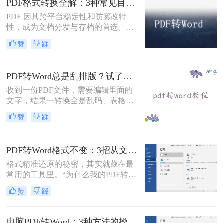
PDF格式转换全解：3种常见目标格式及对应操作方法！
PDF 因其跨平台稳定性和防篡改特
性，成为文档分发与存档的首选。但
当需要编辑内容、调整格式或提取文
赞
踩
本时，将其转换为可编辑的 Word 文
档（.docx）就成为刚需。那么怎么转
换pdf格式呢？以下分方法解析当前主
PDF转Word总是乱排版？试了好几个办法，这几个真的能用！
流转换途径。
收到一份PDF文件，需要编辑里面的
文字，结果一转换全是乱码、表格错
位、图片跑偏——这种糟心事估计不
赞
踩
少人都遇到过。其实pdf怎么转换成
word这个问题，并不是某一个工具就
能通杀所有情况的，关键得看你手里
PDF转Word格式不变：3招从文件选择到输出设置全流程！
的PDF是什么类型、要转几个文件、
对排版要求高不高。本文就按不同场
格式精准还原的秘密，其实就藏在最
景，把我自己实际用过、觉得靠谱的
常用的工具里。“为什么我的PDF转成
几种方法整理出来，包括在线直接
Word后，格式全乱了？”——这是小
赞
踩
转、批量处理、以及对排版要求高时
编在后台收到最多的问题之一。相信
该怎么操作，看完你就知道该选哪个
无数职场人和内容创作者都曾为此头
了。
疼：一份精心排版的报告、合同或方
电脑PDF转Word：3种方法的操作步骤和常见报错处理！