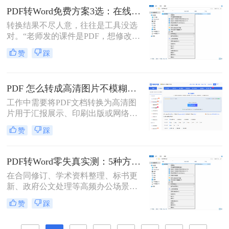
许多用户的刚需。那么pdf怎么转换成
PDF转Word免费方案3选：在线免费额度、客户端试用和Word自带的区别！
word文档呢？本文将详细介绍五种常
转换结果不尽人意，往往是工具没选
用的PDF转Word方法，帮助您选择最
对。“老师发的课件是PDF，想修改内
适合自己的解决方案。
容怎么办？”“客户发来的合同是
赞
踩
PDF，需要调整条款怎么处理？”从事
办公软件测评多年，小编每天在后台
看到最多的，就是这类关于PDF编辑
PDF 怎么转成高清图片不模糊？5种高清转换方法（2026实测指南）
的“灵魂拷问”。
工作中需要将PDF文档转换为高清图
片用于汇报展示、印刷出版或网络分
享，但转换后图片模糊不清、细节丢
赞
踩
失、放大后出现马赛克……这些"清
晰度灾难"不仅影响专业形象，更可
能导致重要信息无法识别。那么PDF
PDF转Word零失真实测：5种方法按图文复杂度的转换精度排名！
怎么转成高清图片不模糊呢？别再忍
在合同修订、学术资料整理、标书更
受模糊图片！本文直击痛点，提供可
新、政府公文处理等高频办公场景
立即执行的高清转换方案，助您10分
中，将PDF精准转换为可编辑Word文
钟内获得印刷级清晰度！
赞
踩
档是效率刚需，却也是“翻车”重灾
区：文字重叠错位、图片消失、表格