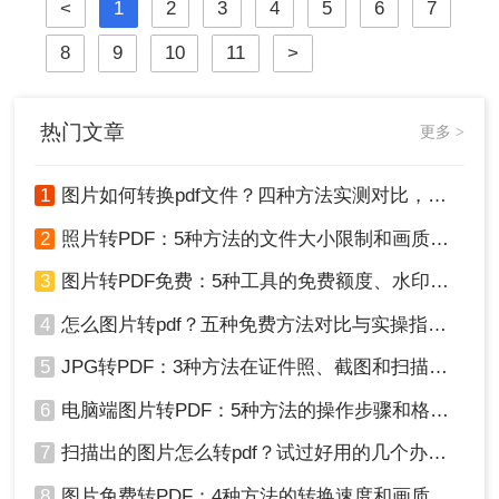
崩坏、扫描件变乱码……
<
1
2
3
4
5
6
7
8
9
10
11
>
热门文章
更多 >
1
图片如何转换pdf文件？四种方法实测对比，附各场景最优选！
2
照片转PDF：5种方法的文件大小限制和画质保留实测！
3
图片转PDF免费：5种工具的免费额度、水印和文件限制对比！
4
怎么图片转pdf？五种免费方法对比与实操指南（附详细表格）！
5
JPG转PDF：3种方法在证件照、截图和扫描件上的转换精度差异！
6
电脑端图片转PDF：5种方法的操作步骤和格式保留对比！
7
扫描出的图片怎么转pdf？试过好用的几个办法！
8
图片免费转PDF：4种方法的转换速度和画质损失对比！