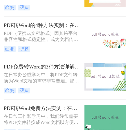
便进行编辑和修改。那么电脑pdf怎么
赞
踩
转word文档格式免费呢？本文将介绍
三种实用的免费方法，帮助您轻松实
现PDF到Word的转换。
PDF转Word的4种方法实测：在线工具、Word、Adobe与开源软件对比！！
PDF（便携式文档格式）因其跨平台
兼容性和格式稳定性，成为文档传输
的首选格式。然而，当我们需要编辑
赞
踩
文档内容时，将其转换为Word格式
（.docx）更为方便。那么pdf转换成
word怎么转呢？本文将详细介绍几种
PDF免费转Word的3种方法详解：复制粘贴、在线工具与Word内置转换效果对比！
常用的PDF转Word方法，助您轻松完
在日常办公或学习中，将PDF文件转
成转换。
换为Word文档的需求非常普遍。那么
pdf怎么免费转换成word文档呢？本文
赞
踩
将重点介绍三种免费且无需专业技能
的PDF转Word方法，助您快速解决问
题。
PDF转Word免费方法实测：在线工具、Word内置功能与手动复制3种方式对比！
在日常工作和学习中，我们经常需要
将PDF文件转换成Word文档以方便编
辑。那么怎么不花钱把pdf转成word