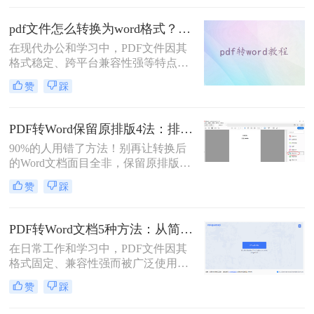
助你轻松应对各类转换难题。
pdf文件怎么转换为word格式？这3种转换方法可以尝试下！
在现代办公和学习中，PDF文件因其
格式稳定、跨平台兼容性强等特点而
被广泛使用。然而，当需要编辑PDF
赞
踩
文件中的内容时，将其转换为Word格
式变得尤为重要。那么pdf文件怎么转
换为word格式呢？本文将介绍三种简
PDF转Word保留原排版4法：排版优先模式、OCR选项和格式修复全流程！
单实用的方法，帮助您轻松将PDF文
90%的人用错了方法！别再让转换后
件转换为Word格式。
的Word文档面目全非，保留原排版的
秘密就在这里。“这表格怎么全乱
赞
踩
了？”、“字体全变了，我还得一个个
调？”——相信这是无数职场人在将
PDF转为Word文档时，最崩溃的瞬
PDF转Word文档5种方法：从简单复制到专业软件的适用范围！
间。一份精心排版的PDF报告，转换
在日常工作和学习中，PDF文件因其
后却变成需要“二次加工”的混乱文
格式固定、兼容性强而被广泛使用。
档，不仅浪费时间，更可能引发关键
然而，PDF的静态特性也带来了编辑
信息错漏的风险。那么pdf转word怎么
赞
踩
困难的问题。为了便于修改和协作，
保留原排版呢？
将PDF转换为可编辑的Word文档成为