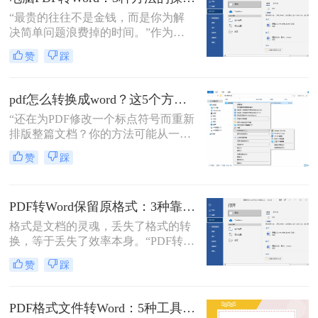
案，转换后却面目全非，表格错位、
“最贵的往往不是金钱，而是你为解
字体变异、版面混乱，不得不花费大
决简单问题浪费掉的时间。”作为专
量时间重新调整。
注电脑办公软件测评多年的博
赞
踩
主，“电脑怎么将pdf转换成word免
费”是我被问及最多的问题之一。这
背后，是无数职场人和内容创作者面
pdf怎么转换成word？这5个方法亲测有效，职场人必备技能！
对合同、报告、文献时，渴望高效提
“还在为PDF修改一个标点符号而重新
取、编辑信息的真切需求。
排版整篇文档？你的方法可能从一开
始就错了。”作为一名深耕电脑办公
赞
踩
软件领域多年的测评博主，小编每天
都能在后台看到大量关于文档格式转
换的求助。
PDF转Word保留原格式：3种靠谱方法的关键参数配置！
格式是文档的灵魂，丢失了格式的转
换，等于丢失了效率本身。“PDF转完
Word，排版全乱了，还不如自己重打
赞
踩
一遍！”这是小编在后台收到最多的
吐槽之一。作为一名深耕办公软件领
域多年的测评博主，我深知一份格式
PDF格式文件转Word：5种工具按文件来源和用途对照选择！
错乱、需要手动调整数小时的Word文