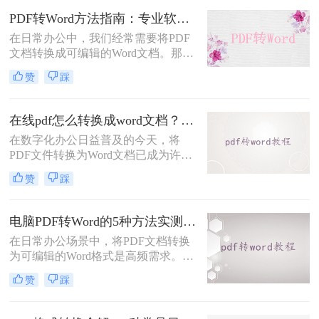
论文需调整格式，稍有不慎就会出现
PDF转Word方法指南：专业软件、在线工具、Word内置与改后缀名4种方案对比！
排版错乱、文字丢失、表格变形等问
在日常办公中，我们经常需要将PDF
题。
文档转换成可编辑的Word文档。那么
如何将pdf转换成word呢？本文将介绍
赞
踩
几种常用的PDF转Word的方法，助您
高效完成文档转换。
在线pdf怎么转换成word文档？PDF猫与转转大师2种在线工具使用指南与功能对比！
在数字化办公日益普及的今天，将
PDF文件转换为Word文档已成为许多
职场人士和学生群体的日常需求。
赞
踩
PDF格式虽然便于分享和保持格式一
致，但编辑起来却相对麻烦。因此，
找到一种高效、便捷的在线转换方法
电脑PDF转Word的5种方法实测指南：从在线工具到OCR识别与命令行自动化！
显得尤为重要。那么在线pdf怎么转换
在日常办公场景中，将PDF文档转换
成word文档呢？本文将介绍两种在线
为可编辑的Word格式是高频需求。那
将PDF转换成Word文档的方法。
么电脑pdf怎么转换成word呢？本文综
赞
踩
合2025年最新技术动态，系统解析
PDF转Word的实战方案。