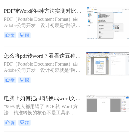
呢？本文将系统介绍几种主流方法，
助你高效完成转换。
PDF转Word的4种方法实测对比（附还原度对比表）！
PDF（Portable Document Format）由
Adobe公司开发，设计初衷是"跨设备
一致性呈现"——无论在什么设备上
赞
踩
打开，排版都完全一样。这个优点也
正是它难以编辑的原因：PDF内部用
固定坐标记录每个文字、图形的精确
怎么将pdf转word？看看这五种转换方法！
位置，而Word是流式排版，内容从上
到下流动、自动换行。
PDF（Portable Document Format）由
Adobe公司开发，设计初衷就是"跨设
备一致性呈现"——无论在什么设备
赞
踩
上打开，排版都完全一样。这个优点
也正是它难以编辑的原因：PDF内部
用固定坐标记录每个文字、图形的精
电脑上如何把pdf转换成word文档？这3个高效精准的方法，让你办公效能翻倍！
确位置，而Word是流式排版，内容从
“90% 的人都用错了 PDF 转 Word 方
上到下流动、自动换行。
法！精准转换的核心不是工具多，而
是选对适配场景”职场中，“PDF 转
赞
踩
Word” 是高频刚需 —— 项目报告需提
取数据、合同文件要修改条款、学术