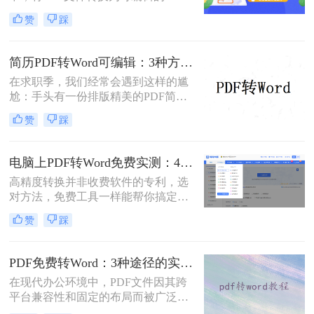
文档是极高频的需求。但最令人头疼
赞
踩
的往往不是转换本身，而是转换后出
现的格式错乱、排版崩坏、图片移位
等“惨剧”。因此，很多人都在苦苦寻
简历PDF转Word可编辑：3种方法保留排版不乱的实测！
找“PDF怎么转Word才能保持原格式
在求职季，我们经常会遇到这样的尴
不变/版式不乱”的完美方案。
尬：手头有一份排版精美的PDF简
历，但招聘系统只允许上传Word格
赞
踩
式，或者HR希望能直接在简历上修
改批注。面对这种情况，掌握pdf简历
怎么转word简历的技巧就显得至关重
电脑上PDF转Word免费实测：4个方案的转换效果和注意事项！
要。直接复制粘贴不仅会打乱排版，
高精度转换并非收费软件的专利，选
还可能丢失关键信息。
对方法，免费工具一样能帮你搞定复
杂排版。“免费的工具转换效果肯定
赞
踩
很差吧？”这是我作为办公软件测评
博主最常听到的误解。许多职场人在
处理pdf转word时，往往陷入“收费软
PDF免费转Word：3种途径的实际费用、限制和效果对比！
件太贵，免费工具怕坑”的两难境
在现代办公环境中，PDF文件因其跨
地。那么电脑上怎么把pdf转成word免
平台兼容性和固定的布局而被广泛使
费呢？
用。然而，在需要对内容进行编辑