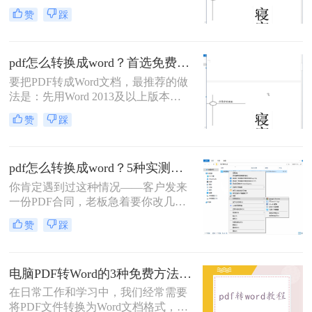
——可编辑PDF优先用Word直接打开
赞
踩
或专业转换软件的“排版优先”模式，
扫描件PDF必须用带OCR识别功能的
工具才能还原文字与版面。 这是解决
pdf怎么转换成word？首选免费工具，复杂文件再上专业软件！
排版错乱、表格移位、字体变样等问
题的核心原则。
要把PDF转成Word文档，最推荐的做
法是：先用Word 2013及以上版本直
接打开PDF（免费、无损）、再用
赞
踩
Google Drive在线转换（免费、云
端），如果遇到扫描件或复杂排版，
最后用专业的转转大师pdf转换器兜
pdf怎么转换成word？5种实测方法，从免费到专业全攻略！
底。
你肯定遇到过这种情况——客户发来
一份PDF合同，老板急着要你改几个
字；老师上传的PDF课件，你想复制
赞
踩
一段做笔记；或者自己扫描的纸质文
件，想直接编辑里面的文字。不管你
是办公室文员、学生，还是自由职业
电脑PDF转Word的3种免费方法实测：含效果对比与适用场景说明！
者，“pdf怎么转换成word”绝对是高频
刚需。
在日常工作和学习中，我们经常需要
将PDF文件转换为Word文档格式，以