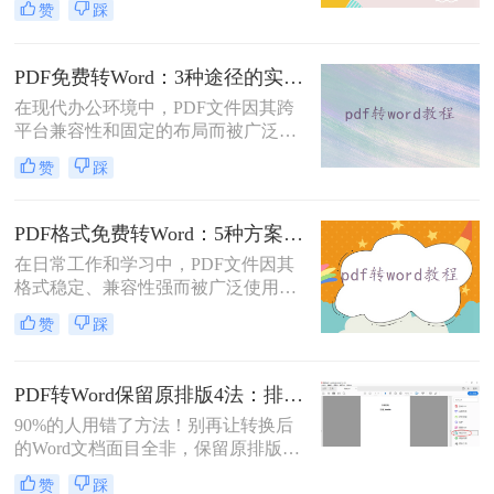
赞
踩
的Word格式。那么扫描pdf怎么转换
成word文档呢？本文将介绍系统梳理
5种主流方案，助您高效完成转换。
PDF免费转Word：3种途径的实际费用、限制和效果对比！
在现代办公环境中，PDF文件因其跨
平台兼容性和固定的布局而被广泛使
用。然而，在需要对内容进行编辑
赞
踩
时，我们往往需要将其转换为Word文
档。那么如何免费转换pdf格式为word
呢？本文将介绍三种常用的免费方法
PDF格式免费转Word：5种方案的速度、精度、文件限制对比！
来实现这一目标。
在日常工作和学习中，PDF文件因其
格式稳定、兼容性强而被广泛使用。
然而，当需要对PDF内容进行编辑
赞
踩
时，很多人会遇到困难。此时，将
PDF转换为可编辑的Word文档就成为
必要操作。面对"pdf格式怎么免费转
PDF转Word保留原排版4法：排版优先模式、OCR选项和格式修复全流程！
换成word"这一常见需求，本文将为
90%的人用错了方法！别再让转换后
您详细介绍五种安全、高效且完全免
的Word文档面目全非，保留原排版的
费的转换方法，帮助您轻松实现格式
秘密就在这里。“这表格怎么全乱
转换。
赞
踩