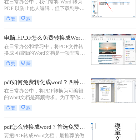
在日常办公中，我们常将 Word 转为
PDF 以防止他人编辑，但下载到手的
PDF 往往又需要修改内容，这时就不
赞
踩
得不将 PDF 再转回 Word。然而，很
多用户尝试后发现：要么转换后排版
错乱，要么工具捆绑广告，甚至文件
电脑上PDF怎么免费转换成Word？四种方法对比与实操指南（附详细表格）!
受损。那么 PDF 如何改成 Word 文
在日常办公和学习中，将PDF文件转
档？本文从 转换质量、操作难度、文
换成可编辑的Word文档是一项非常高
件安全、批量能力 四个维度，对比三
频的需求。PDF虽然版式固定、不易
种主流方法，帮助您快速选出最合适
赞
踩
篡改，但编辑修改较为困难，而Word
的那一种。
文档则更便于调整格式和修改内容。
为了帮你快速选出最适合自己的转换
pdf如何免费转化成word？四种方法对比与实操指南（附详细表格）
方式，下表汇总了四种主流免费方法
在日常办公中，将PDF转换为可编辑
的核心差异：
的Word文档是高频需求。为了帮你快
速选出最适合自己的方案，下表汇总
赞
踩
了四种主流免费方法的核心差异：
pdf怎么转换成word？首选免费工具，复杂文件再上专业软件！
要把PDF转成Word文档，最推荐的做