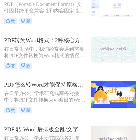
PDF（Portable Document Format）文
件因其跨平台兼容性和内容固定性而
广受欢迎，但在某些情况下，我们可
赞
踩
能需要将其转换为DOC（Microsoft
Word文档）格式以进行编辑和修改。
那么pdf文件怎么转换成doc文件呢？
PDF转为Word格式：2种核心方法的适用场景和操作差异！
本文将介绍三种将PDF文件转换成
在日常生活中，我们经常会遇到需要
DOC文件的方法。
将PDF文件转换为Word格式的情况，
以便于编辑和修改文件内容。那么如
赞
踩
何将pdf转为word格式呢？本文将介绍
两种将PDF转为Word的方法。
PDF怎么转Word才能保持原格式不变/版式不乱？3种专业有效方法全解析！
在日常办公、学术研究或商务对接
中，将PDF文件转换为可编辑的Word
文档是极高频的需求。但最令人头疼
赞
踩
的往往不是转换本身，而是转换后出
现的格式错乱、排版崩坏、图片移位
等“惨剧”。因此，很多人都在苦苦寻
PDF 转 Word 后排版全乱/文字错位/串行/乱跑怎么办？3种高保真转换方法全解析
找“PDF怎么转Word才能保持原格式
在日常办公、学术研究或商务对接
不变/版式不乱”的完美方案。