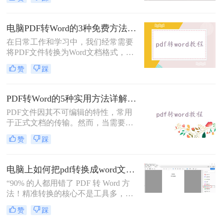
合2025年最新技术动态，系统解析
PDF转Word的实战方案。
电脑PDF转Word的3种免费方法实测：含效果对比与适用场景说明！
在日常工作和学习中，我们经常需要
将PDF文件转换为Word文档格式，以
便进行编辑和修改。那么电脑pdf怎么
赞
踩
转word文档格式免费呢？本文将介绍
三种实用的免费方法，帮助您轻松实
现PDF到Word的转换。
PDF转Word的5种实用方法详解：含扫描件OCR处理与格式校对指南！
PDF文件因其不可编辑的特性，常用
于正式文档的传输。然而，当需要对
PDF内容进行修改时，将其转换为可
赞
踩
编辑的Word文档是必要的。那么pdf
怎么转换成word呢？本文将介绍5种
常见且高效的方法，帮助您快速完成
电脑上如何把pdf转换成word文档？这3个高效精准的方法，让你办公效能翻倍！
转换。
“90% 的人都用错了 PDF 转 Word 方
法！精准转换的核心不是工具多，而
是选对适配场景”职场中，“PDF 转
赞
踩
Word” 是高频刚需 —— 项目报告需提