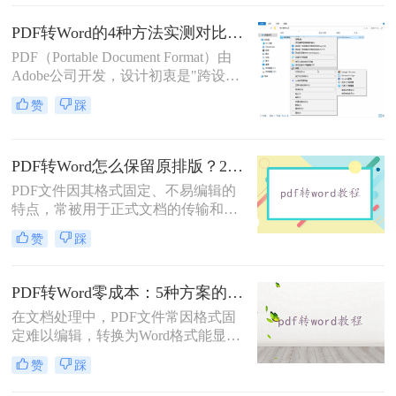
取数据、合同文件要修改条款、学术
论文需调整格式，稍有不慎就会出现
PDF转Word的4种方法实测对比（附还原度对比表）！
排版错乱、文字丢失、表格变形等问
PDF（Portable Document Format）由
题。
Adobe公司开发，设计初衷是"跨设备
一致性呈现"——无论在什么设备上
赞
踩
打开，排版都完全一样。这个优点也
正是它难以编辑的原因：PDF内部用
固定坐标记录每个文字、图形的精确
PDF转Word怎么保留原排版？2种方法对比：Adobe Acrobat DC与专业转换软件实测
位置，而Word是流式排版，内容从上
到下流动、自动换行。
PDF文件因其格式固定、不易编辑的
特点，常被用于正式文档的传输和存
档。然而，当我们需要编辑PDF内容
赞
踩
时，将其转换为Word文档是常见需
求。但许多用户在转换后发现排版混
乱，影响使用体验。那么pdf转word怎
PDF转Word零成本：5种方案的成本、速度、精度对比！
么保留原排版呢？本文将介绍两种方
在文档处理中，PDF文件常因格式固
法，帮助你在PDF转Word时尽可能保
定难以编辑，转换为Word格式能显著
留原排版。
提升工作效率。然而，市面上许多转
赞
踩
换工具需付费或存在隐私风险，那么
如何不花钱将pdf转word呢？本文精选