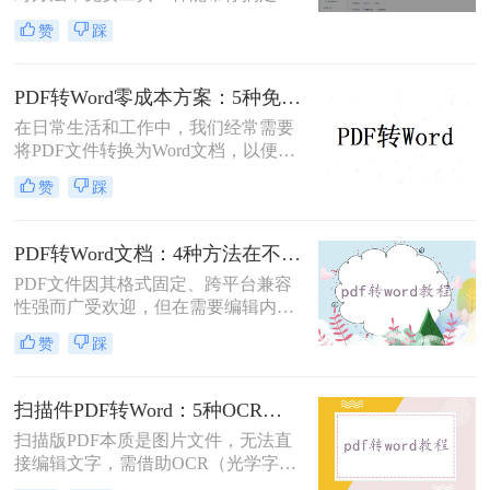
杂排版。“免费的工具转换效果肯定
赞
踩
很差吧？”这是我作为办公软件测评
博主最常听到的误解。许多职场人在
处理pdf转word时，往往陷入“收费软
PDF转Word零成本方案：5种免费路径的适用边界和效果评估！
件太贵，免费工具怕坑”的两难境
在日常生活和工作中，我们经常需要
地。那么电脑上怎么把pdf转成word免
将PDF文件转换为Word文档，以便进
费呢？
行编辑、修改或进一步处理。然而，
赞
踩
市面上许多PDF转Word工具都需要付
费使用。那么pdf怎么转换成word不花
钱呢？本文将介绍几种不花钱的常用
PDF转Word文档：4种方法在不同文件类型下的转换效果！
方法，帮助您轻松实现PDF到Word的
PDF文件因其格式固定、跨平台兼容
转换。
性强而广受欢迎，但在需要编辑内容
时，将其转换为可编辑的Word文档成
赞
踩
为刚需。那么pdf怎么转换成word文档
呢？本文将系统梳理6种主流转换方
法，助您高效完成格式转换。
扫描件PDF转Word：5种OCR方案的识别精度和速度对比！
扫描版PDF本质是图片文件，无法直
接编辑文字，需借助OCR（光学字符
识别）技术提取文字并转换为可编辑