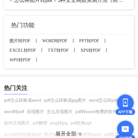
怎么将图片转pdf？5种安全高效实测方法（附格式修复指南）
●
热门功能
图片转PDF
丨
WORD转PDF
丨
PPT转PDF
丨
EXCEL转PDF
丨
TXT转PDF
丨
XPS转PDF
丨
WPS转PDF
丨
热门关注
pdf怎么转换成word
pdf怎么转换成jpg图片
word怎么转pdf
word转pdf
压缩图片
怎么压缩图片
pdf转word免费的软件
如何压缩图片
pdf解密
png转jpg
pdf转换ppt
展开全部 ∨
word如何转换成pdf
图片转换格式
pdf如何转word
pdf格式转换