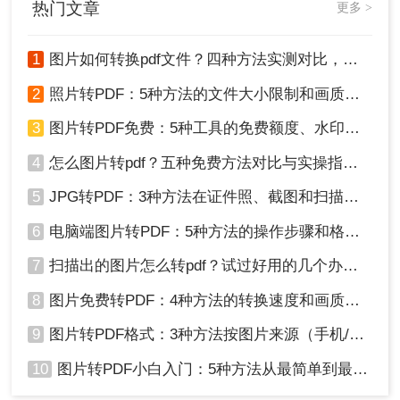
热门文章
更多 >
LibreOffice 7.6），系统拆解5种科学转换路径，精准匹配合同
附件/扫描文档/批量图片三大场景，附超详细步骤与安全红
线，助你3分钟锁定最优方案！
1
图片如何转换pdf文件？四种方法实测对比，附各场景最优选！
2
照片转PDF：5种方法的文件大小限制和画质保留实测！
3
图片转PDF免费：5种工具的免费额度、水印和文件限制对比！
4
怎么图片转pdf？五种免费方法对比与实操指南（附详细表格）！
5
JPG转PDF：3种方法在证件照、截图和扫描件上的转换精度差异！
6
电脑端图片转PDF：5种方法的操作步骤和格式保留对比！
7
扫描出的图片怎么转pdf？试过好用的几个办法！
8
图片免费转PDF：4种方法的转换速度和画质损失对比！
9
图片转PDF格式：3种方法按图片来源（手机/相机/截图）选！
10
图片转PDF小白入门：5种方法从最简单到最专业逐步升级！