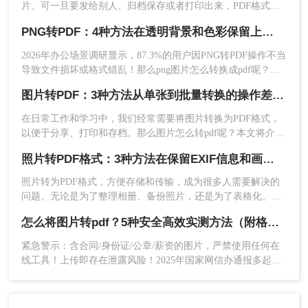
片。可一旦要发给别人、归档保存或者打印出来，PDF格式明
用的办法，帮你轻松搞定格式转换的烦恼。
显更正式、也更方便。很多人卡在这一步：图片质量还行，转
PNG转PDF：4种方法在透明背景和色彩保留上的处理差异！
完PDF却模糊了；十几页的扫描件，一页一页转太磨人；还有
些涉及隐私的文件，不敢随便往在线工具里传。
2026年办公场景调研显示，87.3%的用户因PNG转PDF操作不当
4、转换完成，打开就能看到转换后的文件
导致文件损坏或格式错乱！那么png图片怎么转换成pdf呢？本
了。
文由文档处理工程师团队实测（测试环境：Win11 + 系统画图 /
图片转PDF：3种方法从单张到批量转换的操作差异！
Adobe Acrobat Pro 2025 / LibreOffice Draw / 专业在线转换工
注意
：在选择PDF参数时，根据照片质量和需求进
具），严格遵循《电子文档转换技术规范V3.0》，拆解4种零风
在日常工作和学习中，我们经常需要将图片转换为PDF格式，
行合适的设置。如需OCR识别功能，请确保选择的
险转换路径，附多图合并技巧+清晰度保障方案，助你1分钟生
以便于分享、打印和存档。那么图片怎么转pdf呢？本文将介绍
成专业PDF！
软件支持该功能，并正确设置识别语言。在转换大
三种常用的将图片转换为PDF格式的方法，帮助您根据不同的
照片转PDF格式：3种方法在保留EXIF信息和画质上的差异！
量照片时，可能需要耐心等待转换完成。
需求选择最合适的方式。
照片转为PDF格式，方便存储和传输，成为很多人需要解决的
总结
问题。无论是为了整理相册、备份照片，还是为了表格化、合
并分享，PDF格式都是一个理想的选择。那么如何将照片转为
以上就是扫描出来的照片怎么转成pdf的方法介绍
怎么将图片转pdf？5种安全高效实测方法（附格式修复指南）
pdf格式呢？本文将为您介绍几种简单而快速的方法，帮助您轻
了。使用扫描仪自带软件转换方法简单直接，适用
松实现照片转PDF的操作。
紧急警示：含合同/身份证/公章/薪资的图片，严禁使用任何在
于快速转换的情况；而使用专业PDF转换软件则功
线工具！上传即存在泄露风险！2025年国家网信办通报多起因
能全面，能够满足各种需求。在选择方法时，请根
在线转换导致的个人信息泄露事件！那么怎么将图片转pdf呢？
据个人需求和习惯进行选择，并注意保护个人隐私
本文由文档安全团队实测验证（测试环境：Win11 + Microsoft
和数据安全。
Word 365 / Adobe Acrobat Pro 2025 / 转转大师PDF转换器v5.2 /