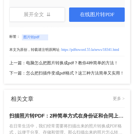
能够满足各种需求。
展开全文 ⇊
在线图片转PDF
优点
：功能全面，支持批量转换，转换质量
高，可添加OCR识别功能。
缺点
：需要下载安装软件，占用一定的存储空
标签：
图片转pdf
间。
本文为原创，转载请注明原网址:
https://pdftoword.55.la/news/18341.html
推荐工具
：
转转大师
pdf转换器
操作步骤：
上一篇：电脑怎么把图片转换成pdf？教你4种简单的方法！
1、官网下载客户端
下一篇：怎么把扫描件变成pdf格式？这三种方法简单又实用！
相关文章
更多 >
扫描照片转PDF：2种简单方式在身份证和合同上的操作差异！
在日常生活中，我们经常需要将扫描出来的照片转换成PDF格
式，以便于分享、存储和管理。那么扫描出来的照片怎么转成