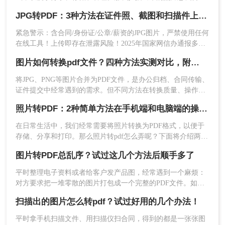
pdf呢？本文将介绍两种将扫描照片转换成PDF的方法。
2、选择PDF转换-其他转PDF-图片转pdf，然
JPG转PDF：3种方法在证件照、截图和扫描件上的转换精度差异！
后将图片批量上传上去，可以选择添加文件夹
的方式上传，这样会更快。
紧急警示：含合同/身份证/公章/薪资的JPG图片，严禁使用任何
在线工具！上传即存在泄露风险！2025年国家网信办通报多起
因在线转换导致的个人信息泄露事件！那么jpg图片怎么转换成
图片如何转换pdf文件？四种方法实测对比，附各场景最优选！
pdf呢？本文由文档安全团队实测验证（测试环境：Win11 +
Microsoft Word 365 / Adobe Acrobat Pro 2025 / 转转大师PDF转
将JPG、PNG等图片合并为PDF文件，是办公归档、合同传输、
换器v5.2），系统拆解3种科学转换路径，精准匹配日常办公/
证件提交中经常遇到的需求。但不同方法在转换质量、操作效
合同附件/批量图片三大场景，附超详细步骤与安全红线，助你
率、数据安全方面差异很大——选错方法可能导致图片模糊、
2分钟锁定最优方案！
照片转PDF：2种简单方法在手机端和电脑端的操作差异！
页面错位，甚至隐私泄露。本文基于实际测试，对比四种主流
图片转PDF方案，按场景给出明确建议，帮你少走弯路。
在日常生活中，我们经常需要将照片转换为PDF格式，以便于
存储、分享和打印。那么照片转pdf怎么弄呢？下面将介绍两种
3、有需要设置的，设置一下。设置完点开始
简单实用的方法，帮助你将照片轻松转换为PDF文件。
图片转PDF总乱序？试过这几个方法后顺手多了
转换。
平时整理电子资料或者给客户发产品图，经常遇到一个麻烦：
对方要求把一堆零散的图片打包成一个完整的PDF文件。如果
一张张发过去，不仅显得不专业，还容易漏掉或者顺序搞混。
扫描出的图片怎么转pdf？试过好用的几个办法！
很多朋友一搜“图片转pdf怎么弄”，出来一堆复杂的教程，其实
只要找对工具，这事儿非常简单。本文就按大家最常用的场景
平时拿手机扫描文件、用扫描仪扫合同，得到的都是一张张图
（在线免安装、批量处理、手机自带功能）整理了几个亲测好