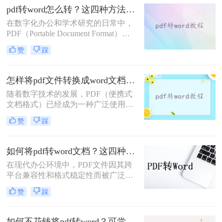
几种常用的免费PDF转Word的方法，
pdf转word怎么转？这四种方法帮你轻松转换!
帮助用户高效地完成转换工作。
在数字化办公和学术研究的日常中，
PDF（Portable Document Format）文
档因其优秀的跨平台兼容性和格式稳
赞
踩
定性而广受欢迎。然而，当我们需要
编辑或修改PDF文件的内容时，往往
会发现Word文档更加便捷高效。因
怎样将pdf文件转换成word文档？这三种方法任你选择！
此，将PDF转换为Word文档成为了一
随着数字技术的发展，PDF（便携式
项重要且常见的任务。那么pdf转word
文档格式）已经成为一种广泛使用的
怎么转呢？本文将详细介绍几种将
文件格式，用于共享文档而不改变其
PDF转换为Word文档的实用方法，帮
赞
踩
外观。然而，在某些情况下，我们可
助您轻松应对这一挑战。
能需要将PDF文件转换为Word文档，
以便能够轻松地对其进行编辑。本文
如何将pdf转word文档？这四种方法教会你！
将指导您怎样将pdf文件转换成word文
在现代办公环境中，PDF文件因其跨
档。
平台兼容性和格式稳定性而被广泛使
用。然而，在某些情况下，用户可能
赞
踩
需要将PDF文件转换成Word文档，以
便进一步编辑文本或进行格式调整。
那么如何将pdf转word文档呢？本文将
如何不花钱将pdf转word？可尝试这4种方法！