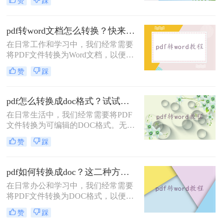
赞
踩
Word文档，但是试过很多软件了，转
换出来的结果都是一般般，甚至还有
排版格式都乱了，文字也有出错的。
pdf转word文档怎么转换？快来试试这三种实用方法！
有没有好一点的pdf文件怎么转word格
在日常工作和学习中，我们经常需要
式软件呢？好软件当然是有的，就看
将PDF文件转换为Word文档，以便进
你有没有这个运气遇到了。给大家介
行编辑和修改。那么pdf转word文档怎
绍一下转转大师PDF转换器，不管是
赞
踩
么转换呢？本文将介绍三种常用的
在线转换格式还是客户端转换格式，
PDF转Word方法。
都是杠杠的哦，下面就来看看是怎么
pdf怎么转换成doc格式？试试这三种常见转换方法！
在日常生活中，我们经常需要将PDF
文件转换为可编辑的DOC格式。无论
是为了修改内容、复制文本还是进行
赞
踩
格式调整，掌握PDF转DOC的方法都
显得尤为重要。那么pdf怎么转换成
doc格式呢？本文将介绍三种常见的
pdf如何转换成doc？这二种方法轻易转换！
PDF转DOC的方法。
在日常办公和学习中，我们经常需要
将PDF文件转换为DOC格式，以便于
编辑和修改。那么pdf如何转换成doc
赞
踩
呢？本文将介绍两种常用的PDF转