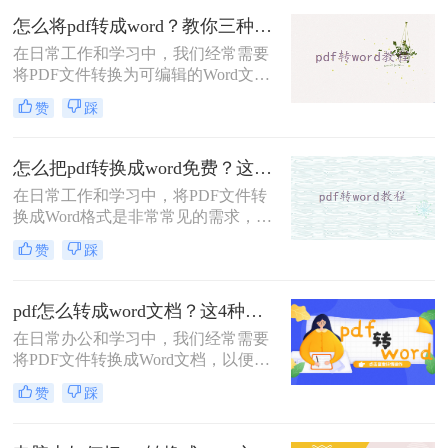
便于编辑和修改。那么pdf如何转换成
怎么将pdf转成word？教你三种方法转换！
word文档呢？本文将介绍两种将PDF
在日常工作和学习中，我们经常需要
转换成Word文档的方法。
将PDF文件转换为可编辑的Word文
档，以便进行修改、编辑或进一步处
赞
踩
理。那么怎么将PDF转成Word呢？本
文将介绍三种将PDF转换为Word的高
效方法，帮助你轻松完成PDF到Word
怎么把pdf转换成word免费？这3个方法可以一试！
的转换。
在日常工作和学习中，将PDF文件转
换成Word格式是非常常见的需求，尤
其是在需要编辑和修改文档内容时。
赞
踩
那么怎么把pdf转换成word免费呢？本
文将介绍三种免费且高效的方法，帮
助您轻松完成PDF到Word的转换。
pdf怎么转成word文档？这4种方法操作起来很简单！
在日常办公和学习中，我们经常需要
将PDF文件转换成Word文档，以便进
行编辑、修改或进一步处理。那么
赞
踩
PDF怎么转成Word文档呢？本文将介
绍四种将PDF转换成Word文档的高效
方法，帮助你轻松完成PDF到Word的