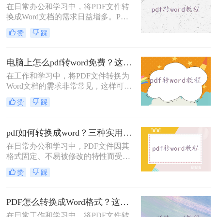
在日常办公和学习中，将PDF文件转
方法。
换成Word文档的需求日益增多。PDF
文件因其不易被编辑和修改的特性而
赞
踩
广受青睐，但在某些情况下，我们可
能需要将其转换为Word以便进行进一
步的编辑和修改。那么怎样把PDF转
电脑上怎么pdf转word免费？这三个方法分享给大家！
换成Word呢？本文将介绍四种将PDF
在工作和学习中，将PDF文件转换为
转换成Word的方法，旨在帮助用户快
Word文档的需求非常常见，这样可以
速、准确地完成PDF到Word的转换。
方便地编辑和修改文档内容。那么电
赞
踩
脑上怎么PDF转Word免费呢？本文将
介绍三种免费的PDF转Word方法，帮
助您根据实际需求选择最合适的方
pdf如何转换成word？三种实用方法教会你！
式。
在日常办公和学习中，PDF文件因其
格式固定、不易被修改的特性而受到
广泛应用。然而，当需要编辑或修改
赞
踩
PDF文件内容时，将其转换为Word文
档成为了一个常见的需求。那么pdf如
何转换成word呢？本文将介绍三种将
PDF怎么转换成Word格式？这四种方法分享给你！
PDF转换成Word的方法。
在日常工作和学习中，将PDF文件转