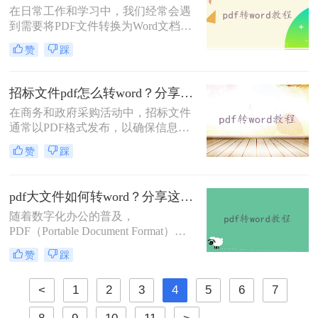
在日常工作和学习中，我们经常会遇
工作效率至关重要。那么pdf格式怎样
到需要将PDF文件转换为Word文档格
转word格式呢？本文将详细介绍几种
式的情况，以便进行编辑、修改或进
将PDF转换为Word的有效方法。
赞
踩
一步处理。PDF文件虽然具有良好的
跨平台兼容性和保护文档内容不被随
意修改的特点，但在需要频繁编辑或
招标文件pdf怎么转word？分享二个高效方法！
调整文档内容时，Word文档则显得更
在商务和政府采购活动中，招标文件
为灵活和方便。那么怎样将pdf转word
通常以PDF格式发布，以确保信息的
文档格式呢？以下将介绍四种将PDF
完整性和安全性。然而，对于需要编
转换为Word文档格式的方法，帮助您
赞
踩
辑、修改或重新排版招标文件的用户
轻松应对各种需求。
来说，PDF格式可能显得不够灵活。
因此，将招标文件从PDF转换为Word
pdf大文件如何转word？分享这三种方法！
格式成为了一个常见的需求。本文将
随着数字化办公的普及，
为您详细介绍招标文件pdf怎么转word
PDF（Portable Document Format）和
的几种高效方法。
Word文档已成为我们日常工作中不可
赞
踩
或缺的文件格式。然而，在处理大型
PDF文件时，我们有时需要将其转换
<
1
2
3
4
5
6
7
为Word格式以便进行编辑和修改。那
么pdf大文件如何转word呢？本文将详