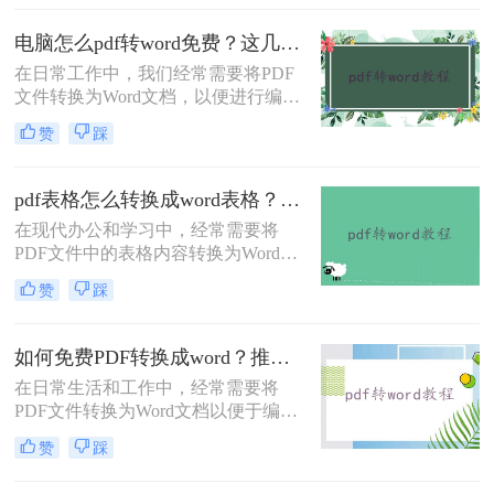
全性著称，但在灵活性方面却不及
Word文档。那么pdf格式如何转换成
电脑怎么pdf转word免费？这几个转换方法快来看看！
word文档格式呢？本文将介绍三种将
在日常工作中，我们经常需要将PDF
PDF转换为Word文档格式的实用方
文件转换为Word文档，以便进行编辑
法，帮助您轻松应对这一需求。
或进一步处理。虽然市面上有许多专
赞
踩
业的软件和服务可以实现这一转换，
但并不是所有的工具都免费且易于使
用。那么电脑怎么pdf转word免费呢？
pdf表格怎么转换成word表格？这4种方法很常见！
本文将介绍三种在电脑上免费将PDF
在现代办公和学习中，经常需要将
转换为Word文档的方法。
PDF文件中的表格内容转换为Word表
格以便于编辑和修改。那么pdf表格怎
赞
踩
么转换成word表格呢？以下将详细介
绍几种将PDF表格转换成Word表格的
有效方法，帮助用户高效完成转换工
如何免费PDF转换成word？推荐3个实用转换方法！
作。
在日常生活和工作中，经常需要将
PDF文件转换为Word文档以便于编辑
和修改。幸运的是，有多种免费的方
赞
踩
法可以实现这一目标。那么如何免费
PDF转换成word呢？本文将详细介绍