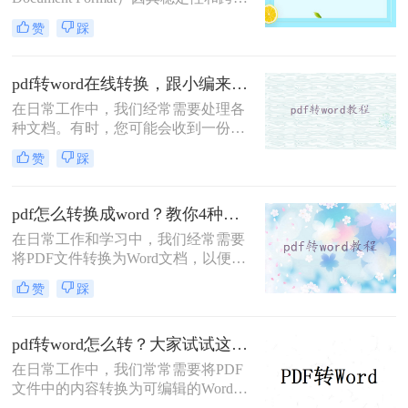
台兼容性而广泛应用。然而，当需要
赞
踩
编辑或修改PDF内容时，将其转换为
Word文档便成为了一种常见需求。那
么pdf怎么免费转word呢？本文将介绍
pdf转word在线转换，跟小编来学习吧
三种免费的PDF转Word方法。
在日常工作中，我们经常需要处理各
种文档。有时，您可能会收到一份
PDF格式的文件，但为了进一步编辑
赞
踩
或修改，您需要将其转换为Word格
式。幸运的是，随着互联网技术的发
展，现在有许多在线工具可以轻松实
pdf怎么转换成word？教你4种实用转换方法！
现PDF到Word的转换，无需安装任何
在日常工作和学习中，我们经常需要
软件。本文将向您介绍如何使用这些
将PDF文件转换为Word文档，以便进
在线服务来完成转换，并提供一些选
行编辑、修改或格式调整。
择在线转换工具时应考虑的因素。
赞
踩
PDF（Portable Document Format）因
其跨平台兼容性和内容稳定性而广受
欢迎，但Word文档则提供了更灵活的
pdf转word怎么转？大家试试这三种转换方法！
编辑功能。那么pdf怎么转换成word
在日常工作中，我们常常需要将PDF
呢？本文将详细介绍几种将PDF转换
文件中的内容转换为可编辑的Word文
成Word的高效方法，帮助用户轻松应
档，以便于修改或重新排版。幸运的