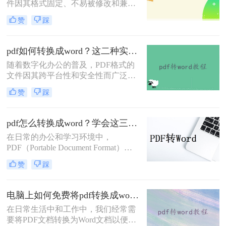
件因其格式固定、不易被修改和兼容
不能直接编辑，因此需要pdf转word，
性强等特点，在文档传输和存储中得
那么pdf的表格怎么转换成word呢？下
赞
踩
到了广泛应用。然而，在某些情况
面就来看看吧。
下，我们可能需要将PDF文件转换为
Word文档，以便进行编辑和修改。那
pdf如何转换成word？这二种实用转换方法了解一下！
么怎么将pdf转换成word呢？本文将介
随着数字化办公的普及，PDF格式的
绍两种将PDF转换成Word的高效方
文件因其跨平台性和安全性而广泛应
法。
用。然而，有时我们需要将PDF文件
赞
踩
转换为Word文档，以便进行编辑、修
改或格式调整。那么pdf如何转换成
word呢？本文将详细介绍两种常见的
pdf怎么转换成word？学会这三种简单的方法，1分钟轻松搞定！
PDF转Word的方法，帮助您轻松应对
在日常的办公和学习环境中，
各种转换需求。
PDF（Portable Document Format）因
其跨平台兼容性和保持文档原貌的特
赞
踩
性而广受欢迎。然而，当我们需要对
PDF文档进行编辑或修改时，将其转
换为Word文档便成为了一个常见的需
电脑上如何免费将pdf转换成word？分享2种实用方法！
求。那么pdf怎么转换成word呢？本文
在日常生活中和工作中，我们经常需
将探讨几种将PDF转换成Word文档的
要将PDF文档转换为Word文档以便进
方法，帮助您轻松应对这一任务。