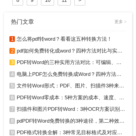
8
9
10
11
>
细介绍几种将PDF大文件转换为Word
文档的方法，帮助您更高效地完成工
作。
热门文章
更多 >
1
怎么将pdf转word？看看这五种转换方法！
2
pdf如何免费转化成word？四种方法对比与实操指南（附详细表格）
3
PDF转Word的三种实用方法对比：可编辑、保格式、避风险！
4
电脑上PDF怎么免费转换成Word？四种方法对比与实操指南（附详细表格）!
5
文件转Word形式：PDF、图片、扫描件3种来源分别怎么处理！
6
PDF转Word零成本：5种方案的成本、速度、精度对比！
7
扫描件和图片PDF转Word：3种OCR方案识别率实测！
8
pdPDF转Word免费转换的3种途径，第二种效率最高！
9
PDF格式转换全解：3种常见目标格式及对应操作方法！