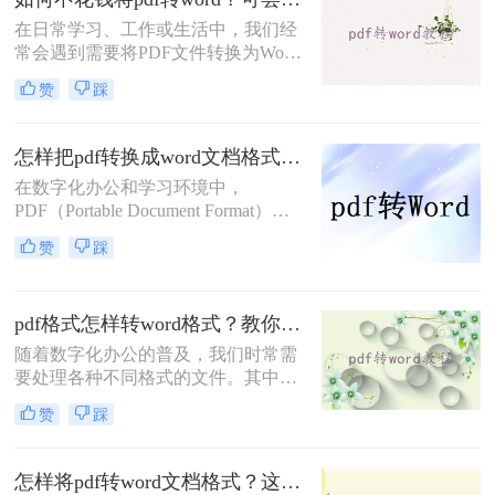
介绍几种常见的方法来实现这一转换
在日常学习、工作或生活中，我们经
过程。
常会遇到需要将PDF文件转换为Word
文档的情况，以便进行编辑、修改或
赞
踩
格式调整。然而，市面上许多专业的
PDF转换工具都需要付费才能使用，
这对于预算有限的用户来说可能是一
怎样把pdf转换成word文档格式？这三种方法帮你轻松解决！
个不小的障碍。幸运的是，还有一些
在数字化办公和学习环境中，
免费且高效的方法可以帮助我们实现
PDF（Portable Document Format）因
PDF到Word的转换。那么如何不花钱
其跨平台兼容性和内容稳定性而广受
将pdf转word呢？本文将详细介绍几种
赞
踩
欢迎。然而，当需要编辑或修改PDF
不花钱将PDF转换为Word文档的实用
文档中的文本时，将其转换为Word文
方法。
档格式（如.doc或.docx）便成为了一
pdf格式怎样转word格式？教你4种简单快速的方法！
个常见的需求。那么怎样把pdf转换成
word文档格式呢？本文将详细介绍几
随着数字化办公的普及，我们时常需
种高效将PDF转换为Word文档的方
要处理各种不同格式的文件。其中，
法，帮助您轻松应对这一挑战。
PDF（便携式文档格式）因其能在任
赞
踩
何设备上保持一致的版面而广受欢
迎。然而，在编辑内容时，Word文档
通常更为便捷。因此，掌握将PDF文
怎样将pdf转word文档格式？这4个方法让你轻松掌握!
件转换为Word文档的方法，对于提高