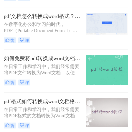
有许多专业的转换软件，但也有一些
免费且实用的方法可以实现这一需
求。那么电脑上pdf怎么转换成word免
pdf文档怎么转换成word格式？这4种转换方法快来看！
费呢？以下是三种免费将PDF转换成
在数字化办公和学习的时代，
Word的方法。
PDF（Portable Document Format）因
其跨平台、保持文档原貌的特性而广
赞
踩
受欢迎。然而，有时我们需要对PDF
文档进行编辑或修改，这时将其转换
为Word格式就显得尤为重要。那么
如何免费将pdf转换成word文档？分享两个实用转换方法！
pdf文档怎么转换成word格式呢？本文
在日常工作和学习中，我们经常需要
将详细介绍几种将PDF文档转换成
将PDF文件转换为Word文档，以便进
Word格式的方法，帮助用户轻松完成
行编辑、修改或格式调整。虽然市面
转换工作。
赞
踩
上有许多专业的PDF转Word工具，但
并非所有人都愿意或需要为这一功能
付费。幸运的是，有许多免费的方法
pdf格式如何转换成word文档格式？教你三个PDF转换方法！
可以实现PDF到Word的转换。那么如
在日常工作和学习中，我们经常需要
何免费将pdf转换成word文档呢？本文
将PDF格式的文档转换为Word文档格
将详细介绍几种免费将PDF转换成
式，以便进行编辑、修改或格式调
Word文档的方法，帮助用户轻松完成
赞
踩
整。PDF虽然以其跨平台兼容性和安
转换任务。