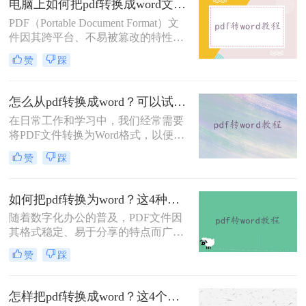
电脑上如何把pdf转换成word文档？试试这三个实用方法！
转换。
PDF（Portable Document Format）文
件因其跨平台、不易被篡改的特性而
广受欢迎，但在某些情况下，我们可
赞
踩
能需要将其转换为可编辑的Word文
档。那么电脑上如何把pdf转换成word
文档呢？本文将介绍三种在电脑上将
怎么从pdf转换成word？可以试试这三个方法！
PDF转换为Word文档的方法。
在日常工作和学习中，我们经常需要
将PDF文件转换为Word格式，以便于
编辑和修改。那么怎么从pdf转换成
赞
踩
word呢？本文将介绍三种将PDF转换
为Word的方法，每种方法都有其特点
和适用场景，您可以根据自己的需求
如何把pdf转换为word？这4种转换方法快来看！
选择最合适的方式。
随着数字化办公的普及，PDF文件因
其格式稳定、易于分享的特点而广泛
应用于各类文档的保存与传输。然
赞
踩
而，在需要对PDF文档进行编辑时，
将其转换成Word文档成为了许多人的
首选。那么如何把pdf转换为word呢？
怎样把pdf转换成word？这4个转换方法快收藏起来！
本文将介绍四种将PDF转换为Word的