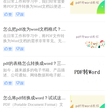
在日常工作和学习中，我们经常需要
将PDF文件转换为Word文档以便进行
编辑和修改。那么怎样pdf免费转换成
赞
踩
word呢？本文将介绍三种免费将PDF
转换成Word的方法。
怎么把pdf改为word文档格式？给大家分享三种简单的转换方法！
在日常工作和学习中，将PDF文件转
换为Word文档的需求非常常见。无论
是为了编辑内容、重新排版还是与其
赞
踩
他工具兼容，掌握几种高效的转换方
法都是非常有用的。那么怎么把pdf改
为word文档格式呢？本文将介绍三种
pdf的表格怎么转换成word？三个方法轻松搞定！
将PDF转换为Word文档的方法。
如今，越来越多的电子书籍、产品描
述、公司通知、网络数据和电子邮件
开始使用PDF格式文件。Adobe设计
赞
踩
PDF文件格式的目的是支持跨平台、
多媒体集成的信息出版和发布，特别
是对网络信息发布的支持。为了实现
怎么将pdf转换成word？试试这二种高效转换方法！
这一目标，PDF具有许多其他电子文
PDF（Portable Document Format）文
件格式无法比拟的优势。但是PDF却