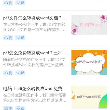
对这一需求。
赞
踩
是，随着技术的发展，现在有多种方
法可以帮助我们轻松实现这一目标。
那么pdf转word怎么转呢？本文将介绍
pdf文件怎么转换成word文档？这4个好用的方法千万别错过！
三种常见的PDF转Word的方法，包括
在日常办公和学习中，将PDF文件转
在线转换工具、使用Microsoft Office
换为Word文档是一项常见的需求，以
以及专业软件转换。
便进行编辑、修改或格式调整。虽然
赞
踩
PDF格式因其跨平台兼容性和内容稳
定性而广受欢迎，但在需要修改文本
内容时，Word文档提供了更大的灵活
pdf怎么免费转换成word？三种方法任你选择！
性和便利性。那么pdf文件怎么转换成
随着电子文档的广泛应用，将PDF文
word文档呢？本文将介绍四种将PDF
件转换成Word文档的需求也日益增
文件转换为Word文档的实用方法，帮
长。虽然有一些付费软件能够提供高
助您轻松应对这一需求。
赞
踩
质量的转换效果，但对于一些用户来
说，寻找免费的方法也是很有吸引力
的。那么pdf怎么免费转换成word呢？
电脑上pdf怎么转换成word免费？分享3种方法简单易学！
以下是三种将PDF文件免费转换成
在日常生活和工作中，我们经常需要
Word文档的方法，让您无需付费即可
将PDF文档转换为Word文档以便进行
实现格式转换。
编辑、修改或格式调整。尽管市面上
赞
踩