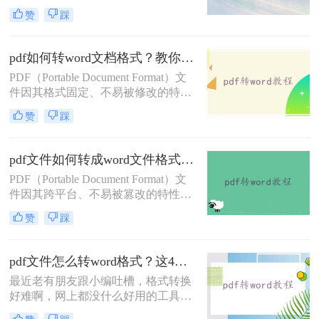
行编辑、修改或格式调整。那么电脑
赞
踩
上如何免费将pdf转换成word呢？本文
将介绍两种免费将PDF转换成Word的
方法。
pdf如何转word文档格式？教你三种好用的转换方法！
PDF（Portable Document Format）文
件因其格式固定、不易被修改的特
点，广泛应用于各种文档传输和存储
赞
踩
场景。然而，有时我们需要将PDF文
件转换为可编辑的Word文档格式，以
便进行修改、编辑或重新排版。那么
pdf文件如何转成word文件格式？来学习这2种转换方法！
pdf如何转word文档格式呢？本文将介
PDF（Portable Document Format）文
绍三种将PDF转换为Word文档格式的
件因其跨平台、不易被篡改的特性，
方法。
广泛应用于文件传输和存储。然而，
赞
踩
有时我们需要将PDF文件转换为Word
文档格式，以便进行编辑、修改或重
新排版。那么pdf文件如何转成word文
pdf文件怎么转word格式？这4个方法让你轻松搞定！
件格式呢？本文将介绍两种将PDF转
最近老有朋友跟小编吐槽，格式转换
换为Word文件格式的方法。
好难啊，网上都没什么好用的工具，
想要将一份PDF格式的文档转换成