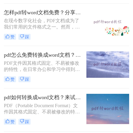
DOC的方法，帮助您轻松完成PDF到
DOC的转换。
怎样pdf转word文档免费？分享三种简单易学的转换方法！
在现今数字化社会，PDF文档成为了
我们常用的文件格式之一。然而，有
时我们需要对PDF文档进行编辑或修
赞
踩
订，这时候将其转换为Word文档就尤
为重要。虽然市面上有很多转换工
具，但它们大多需要付费才能使用。
pdf怎么免费转换成word文档？这三个方法教你轻松搞定！
那么，怎样pdf转word文档免费呢？在
PDF文件因其格式固定、不易被修改
本文中，将向您详细介绍几种免费转
的特性，在日常办公和学习中得到了
换方法。
广泛应用。然而，有时我们需要对
赞
踩
PDF文件内容进行编辑或修改，这就
需要将PDF文件转换为可编辑的Word
文档。那么pdf怎么免费转换成word文
pdf如何转换成word文档？来试试这二个转换方法！
档呢？本文将介绍三种免费将PDF转
PDF（Portable Document Format）文
换为Word文档的方法。
件因其格式固定、不易被修改的特
点，在日常工作和学习中得到了广泛
赞
踩
应用。然而，在某些情况下，我们可
能需要将PDF文件转换成Word文档以