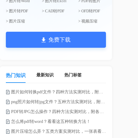
> 图片转Word
> 图片转Excel
> PDF转图片
> 图片转PDF
> CAD转PDF
> OFD转PDF
> 图片压缩
> 视频压缩
免费下载
最新知识
热门标签
热门知识
图片如何转换pdf文件？四种方法实测对比，附各场景最优选！
电脑上doc怎
png照片如何转jpg文件？五种方法实测对比，附各场景最优选!！
如何将word
PDF转JPG怎么操作？四种方法实测对比，附各场景最优选！
word转换成
怎么将pdf转word？看看这五种转换方法！
word如何转
图片压缩怎么弄？五类方案实测对比，一张表看懂怎么选！
word如何转