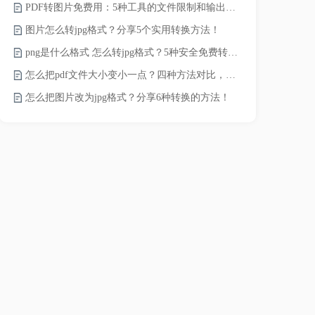
PDF转图片免费用：5种工具的文件限制和输出质量对比！
word转pd
图片怎么转jpg格式？分享5个实用转换方法！
png是什么格式 怎么转jpg格式？5种安全免费转换方法全解析！
pdf太大了
怎么把pdf文件大小变小一点？四种方法对比，一看就懂！
怎么把图片改为jpg格式？分享6种转换的方法！
pdf文件怎