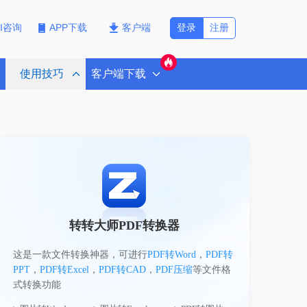
登录
注册
PI咨询
APP下载
客户端
使用技巧
客户端下载
转转大师PDF转换器
这是一款文件转换神器，可进行
PDF转Word
，
PDF转
PPT
，
PDF转Excel
，
PDF转CAD
，
PDF压缩
等文件格
式转换功能