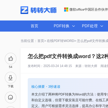
微软office中国区合作伙伴
首页
PDF转换
PDF处理
当前位置：首页>
在线PDF转WORD>
怎么把pdf文件转换
怎么把pdf文件转换成word？这
发布时间：2025-03-24 14:48:15
来源：
转转大师
阅读量
54
下载
核心摘要・3秒速读
本文介绍了两种将PDF转换为Word的方法：使
和自定义选项，但需下载安装且可能付费。在线工
定义。用户可根据需求灵活选择，提高办公和学习