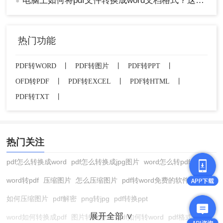
电脑上如何将pdf文件转换成word文档格式？这三个方法转换效率很高！
●
热门功能
PDF转WORD
丨
PDF转图片
丨
PDF转PPT
丨
OFD转PDF
丨
PDF转EXCEL
丨
PDF转HTML
丨
PDF转TXT
丨
热门关注
pdf怎么转换成word
pdf怎么转换成jpg图片
word怎么转pdf
word转pdf
压缩图片
怎么压缩图片
pdf转word免费的软件
如何压缩图片
pdf解密
png转jpg
pdf转换ppt
展开全部 ∨
word如何转换成pdf
图片转换格式
pdf如何转word
pdf格式转换