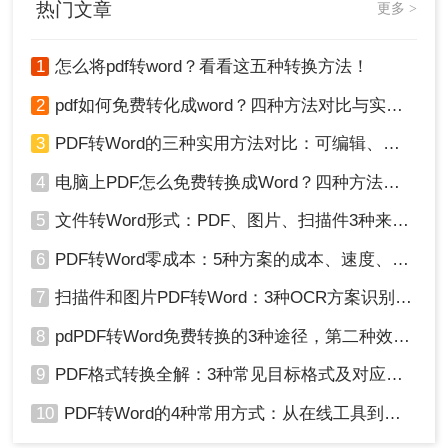
热门文章
更多 >
1
怎么将pdf转word？看看这五种转换方法！
2
pdf如何免费转化成word？四种方法对比与实操指南（附详细表格）
4、转换成功直接打开就能查看转换后的Word文档
3
PDF转Word的三种实用方法对比：可编辑、保格式、避风险！
了。
4
电脑上PDF怎么免费转换成Word？四种方法对比与实操指南（附详细表格）!
方法三：使用专业PDF编辑软件
5
文件转Word形式：PDF、图片、扫描件3种来源分别怎么处理！
专业PDF编辑软件（如Adobe Acrobat Pro DC）提
6
PDF转Word零成本：5种方案的成本、速度、精度对比！
供了更多的编辑和转换功能，适合需要频繁处理
PDF文件的专业人士。
7
扫描件和图片PDF转Word：3种OCR方案识别率实测！
优点
：功能全面，支持复杂的编辑操作；转换
8
pdPDF转Word免费转换的3种途径，第二种效率最高！
质量高，格式保留较好；适用于需要频繁转换
9
PDF格式转换全解：3种常见目标格式及对应操作方法！
文件的用户。
缺点
：软件成本较高；学习曲线较陡峭，需要
10
PDF转Word的4种常用方式：从在线工具到桌面软件全梳理！
一定时间熟悉软件操作。