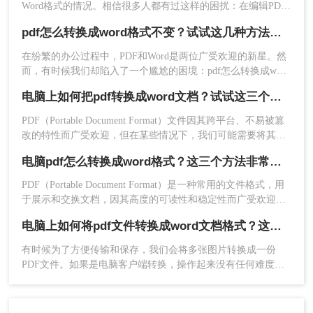
2、客户端的操作也十分的简单，打开就是默认pdf
Word格式的情况。相信很多人都有过这样的困扰：在编辑PDF
些注意事项。
文件时，无法直接进行文字修改和格式变动，而在Word中则可
转word，也支持PPT、excel文件转Word。
pdf怎么转换成word格式不变？试试这几种方法吧！
以轻松编辑和加工文档。于是，将PDF转换成Word格式成为了
一个备受关注的问题。那么电脑pdf如何转换成word格式呢？本
在纷繁的办公过程中，PDF和Word是两位广受欢迎的新星。然
文将为大家介绍几种简便高效的电脑PDF转Word的方法，帮助
而，有时候我们却陷入了一个尴尬的困境：pdf怎么转换成word
您轻松应对转换需求。
格式不变？好消息是，如今的PDF转Word技术已经让这一过程
电脑上如何把pdf转换成word文档？试试这三个实用方法！
变得轻松愉快，它就像是魔法一般，让我们能够在不改变内容
和格式的前提下，实现这一转换。不过可能还是有的小伙伴不
PDF（Portable Document Format）文件因其跨平台、不易被篡
太了解PDF怎么转Word，所以今天教大家三个方法，快来看看
改的特性而广受欢迎，但在某些情况下，我们可能需要将其转
~
换为可编辑的Word文档。那么电脑上如何把pdf转换成word文
电脑pdf怎么转换成word格式？这三个方法非常实用！
档呢？本文将介绍三种在电脑上将PDF转换为Word文档的方
法。
PDF（Portable Document Format）是一种常用的文件格式，用
3、将文件添加上去，如果需要批量转换可直接添加
于展示和交换文档，因其高度的可读性和稳定性而广受欢迎。
文件夹，然后批量加入，设置一下输出格式、转换
然而，有时候我们可能需要将PDF文件转换为Word格式，以便
电脑上如何将pdf文件转换成word文档格式？这三个方法转换效率很高！
效果、保持路径然后点击开始转换就可以了。
于编辑、修改或进一步处理。那么电脑pdf怎么转换成word格式
呢？本文将介绍在电脑上将PDF转换成Word格式的几种方法。
有时候为了方便传输和保存，我们会将多张图片转换成一份
PDF文件。如果是电脑客户端转换，操作起来没有任何难度，
可如果需要在线上进行转换，该怎么办呢？