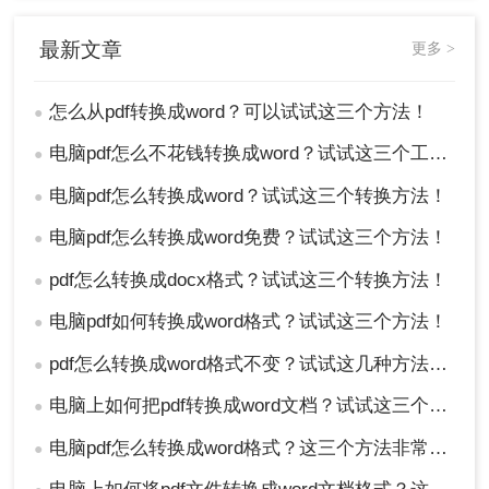
推荐工具
：
Adobe Acrobat Pro DC
操作方法：
最新文章
更多 >
1、安装并打开PDF编辑软件（如Adobe Acrobat
Pro DC）；
怎么从pdf转换成word？可以试试这三个方法！
●
2、打开您想要转换的PDF文件；
3、选择“文件” -> “另存为” -> “Word”；
电脑pdf怎么不花钱转换成word？试试这三个工具！
●
4、选择保存路径和文件名；
电脑pdf怎么转换成word？试试这三个转换方法！
●
5、点击“保存”，完成转换。
电脑pdf怎么转换成word免费？试试这三个方法！
●
总结
pdf怎么转换成docx格式？试试这三个转换方法！
●
以上就是怎么从pdf转换成word的方法介绍了，每种
电脑pdf如何转换成word格式？试试这三个方法！
●
方法都有其适用的场合和优缺点。根据您的具体需
求和使用频率，可以选择最适合自己的方法。希望
pdf怎么转换成word格式不变？试试这几种方法吧！
●
这些信息能帮助您轻松地将PDF文件转换为Word格
式，提高工作效率。
电脑上如何把pdf转换成word文档？试试这三个实用方法！
●
电脑pdf怎么转换成word格式？这三个方法非常实用！
●