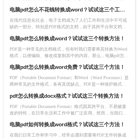
介绍三种将PDF转换为Word的方法，每种方法都有其特点和适
优点
：功能全面，支持高质量转换，适合处理
电脑pdf怎么不花钱转换成word？试试这三个工具！
用场景，您可以根据自己的需求选择最合适的方式。
复杂布局的PDF文件。
在现代信息化社会，电子文档成为了人们工作和生活中不可或
缺点
：需要下载安装软件，占用系统资源；部
缺的一部分。特别是PDF格式的文档，由于其跨平台和文档保
分软件可能需要付费使用。
真度高等特点，广泛应用于各个领域。然而，有时我们还需要
电脑pdf怎么转换成word？试试这三个转换方法！
将PDF文档转换成Word文档，以便于编辑和修改。那么，电脑
推荐工具
：
转转大师PDF转换器
pdf怎么不花钱转换成word呢？接下来，我将为大家介绍三种在
PDF是一种常见的文档格式，但有时我们需要将其转换为Word
操作方法：
电脑上免费将PDF转换成Word的简单方法。
格式，以便编辑、修改或复制其中的内容。那么，电脑pdf怎么
1、到转转大师官网处下载安装转转大师：
转换成word呢？本文将为您详细介绍几种简单又实用的方法。
http://pdftoword.55.la/
电脑pdf怎么转换成word免费？试试这三个方法！
PDF（Portable Document Format）和Word（Word Processor）是
两种常见的文件格式，各有其优缺点。PDF是一种保护格式的
文件，不可编辑；而Word则是一种可编辑的文档格式。因此，
pdf怎么转换成docx格式？试试这三个转换方法！
有时我们需要将PDF文件转换为Word文件，以便进行编辑和修
改。下面将介绍几种电脑pdf怎么转换成word免费方法。
PDF（Portable Document Format）格式因其跨平台、不易被篡
改的特性，在日常生活和工作中被广泛应用。然而，当我们需
要编辑或修改PDF文件的内容时，却发现它并不如
电脑pdf如何转换成word格式？试试这三个方法！
DOCX（Word文档）格式那样易于操作。因此，将PDF转换成
DOCX格式成为了一个常见的需求。那么pdf怎么转换成docx格
在我们日常工作和学习中，经常会遇到需要将PDF文件转换成
式呢？本文将介绍几种常用的PDF转DOCX的方法，并分享一