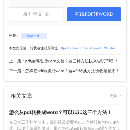
2、直接点击开始转换，等待转换完成即可。
展开全文 ⇊
在线PDF转WORD
标签：
pdf转word
本文为原创，转载请注明原网址:
https://pdftoword.55.la/news/18295.html
上一篇：pdf如何改成word文档？这三种方法快来尝试下吧 ！
下一篇：怎样把pdf转换成word？这4个转换方法快收藏起来！
3、转换完成后点击立即下载即可。是不是很简单
呢。
方法二：使用专业PDF处理软件
相关文章
更多 >
专业PDF处理软件如Adobe Acrobat、FoPDF等，提
供全面的PDF编辑和转换功能。这些软件通常支持
怎么从pdf转换成word？可以试试这三个方法！
高质量的PDF到Word转换，适合处理复杂布局的
在日常工作和学习中，我们经常需要将PDF文件转换为Word格
PDF文件。
式，以便于编辑和修改。那么怎么从pdf转换成word呢？本文将