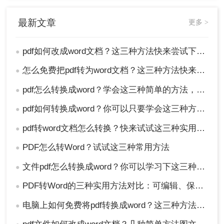
总结
最新文章
更多 >
以上就是pdf如何改成word文档的方法介绍了，将
PDF文件转换成Word文档有多种方法可供选择，包
pdf如何改成word文档？这三种方法快来尝试下吧 ！
●
括直接复制粘贴、使用专业PDF转换软件和在线
怎么免费把pdf转为word文档？这三种方法快来看看！
●
PDF转Word工具。每种方法都有其优缺点和适用场
景，用户可以根据自身需求和文件特点灵活选择。
pdf怎么转换成word？学会这三种简单的方法，1分钟轻松搞定！
●
无论采用哪种方法，都应注意保护文件内容的安全
pdf如何转换成word？你可以只要学会这三种方法就行！
性和完整性，并仔细检查转换后的文档格式和内容
●
是否正确。
pdf转word文档怎么转换？快来试试这三种实用方法！
●
PDF怎么转Word？试试这三种常用方法
●
文件pdf怎么转换成word？你可以学习下这三种方法！
●
PDF转Word的三种实用方法对比：可编辑、保格式、避风险！
●
电脑上如何免费将pdf转换成word？这三种方法你可以试试！
●