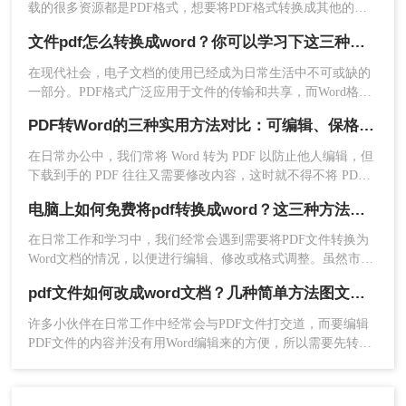
优点
：无需下载安装软件，方便快捷，支持多
载的很多资源都是PDF格式，想要将PDF格式转换成其他的格
种文件格式转换。
式比如Word，要PDF怎么转Word呢？小编今天就来给大家解决
文件pdf怎么转换成word？你可以学习下这三种方法！
PDF文档转Word文档这个问题，一起来看看吧。
缺点
：转换效果可能受网络速度和服务器性能
影响。
在现代社会，电子文档的使用已经成为日常生活中不可或缺的
一部分。PDF格式广泛应用于文件的传输和共享，而Word格式
推荐工具
：
转转大师在线转换工具
则被广泛用于编辑和排版。然而，有时候我们可能会遇到需要
PDF转Word的三种实用方法对比：可编辑、保格式、避风险！
操作步骤：
将PDF文件转换成Word文件的情况。那么文件pdf怎么转换成
1、打开在线pdf转word的网址：
word呢？本文将介绍几种常见的方法，帮助您轻松实现文件格
在日常办公中，我们常将 Word 转为 PDF 以防止他人编辑，但
式的转换。
http://pdftoword.55.la/
下载到手的 PDF 往往又需要修改内容，这时就不得不将 PDF
再转回 Word。然而，很多用户尝试后发现：要么转换后排版错
电脑上如何免费将pdf转换成word？这三种方法你可以试试！
乱，要么工具捆绑广告，甚至文件受损。那么 PDF 如何改成
Word 文档？本文从 转换质量、操作难度、文件安全、批量能
在日常工作和学习中，我们经常会遇到需要将PDF文件转换为
力 四个维度，对比三种主流方法，帮助您快速选出最合适的那
Word文档的情况，以便进行编辑、修改或格式调整。虽然市面
一种。
上有许多专业的PDF转换软件，但并非所有人都愿意为此付
pdf文件如何改成word文档？几种简单方法图文教程！
费。幸运的是，电脑上也有多种免费的方法可以实现PDF到
Word的转换。那么电脑上如何免费将pdf转换成word呢？本文
许多小伙伴在日常工作中经常会与PDF文件打交道，而要编辑
将详细介绍几种免费将PDF转换成Word文档的方法，帮助您轻
PDF文件的内容并没有用Word编辑来的方便，所以需要先转成
松完成这一任务。
Word格式的才能方便修改。
2、在线转换很简单，直接上传要转换的PDF文件。