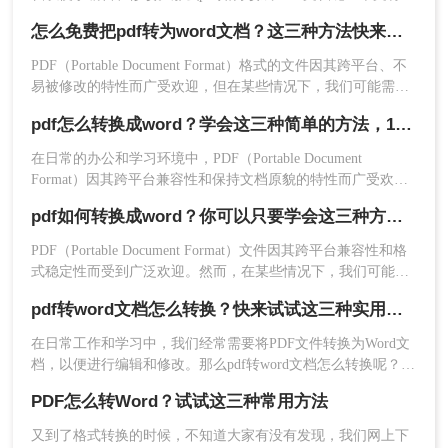
绍三种常用的方法来实现这一目标。
怎么免费把pdf转为word文档？这三种方法快来看看！
PDF（Portable Document Format）格式的文件因其跨平台、不
易被修改的特性而广受欢迎，但在某些情况下，我们可能需要
将PDF文件转换为Word文档以便于编辑和修改。那么怎么免费
pdf怎么转换成word？学会这三种简单的方法，1分钟轻松搞定！
把pdf转为word文档呢？本文将介绍三种免费将PDF转为Word文
档的方法，帮助大家轻松应对这一需求。
在日常的办公和学习环境中，PDF（Portable Document
Format）因其跨平台兼容性和保持文档原貌的特性而广受欢
迎。然而，当我们需要对PDF文档进行编辑或修改时，将其转
pdf如何转换成word？你可以只要学会这三种方法就行！
换为Word文档便成为了一个常见的需求。那么pdf怎么转换成
4、这样就完成啦~
word呢？本文将探讨几种将PDF转换成Word文档的方法，帮助
注意：在选择转换模式时，根据实际需求选择合适
PDF（Portable Document Format）文件因其跨平台兼容性和格
您轻松应对这一任务。
式稳定性而受到广泛欢迎。然而，在某些情况下，我们可能希
的选项。
望将PDF文件转换为Word文档，以便进行编辑、修改或与其他
pdf转word文档怎么转换？快来试试这三种实用方法！
用户协作。那么pdf如何转换成word呢？本文将介绍三种将PDF
方法三：在线pdf转word工具
转换为Word文档的方法。
在日常工作和学习中，我们经常需要将PDF文件转换为Word文
在线PDF转Word工具如PDF猫、转转大师等，提供
档，以便进行编辑和修改。那么pdf转word文档怎么转换呢？本
文将介绍三种常用的PDF转Word方法。
了便捷的在线转换服务。用户只需在浏览器中上传
PDF怎么转Word？试试这三种常用方法
PDF文件，选择转换格式后，即可快速完成转换。
又到了格式转换的时候，不知道大家有没有发现，我们网上下