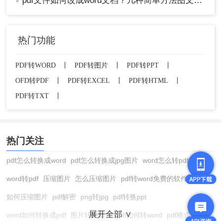
pdf文件如何改成word文档？几种简单方法图文教程！
●
热门功能
PDF转WORD
丨
PDF转图片
丨
PDF转PPT
丨
OFD转PDF
丨
PDF转EXCEL
丨
PDF转HTML
丨
PDF转TXT
丨
热门关注
pdf怎么转换成word
pdf怎么转换成jpg图片
word怎么转pdf
word转pdf
压缩图片
怎么压缩图片
pdf转word免费的软件
如何压缩图片
pdf解密
png转jpg
pdf转换ppt
展开全部 ∨
word如何转换成pdf
图片转换格式
pdf如何转word
pdf格式转换