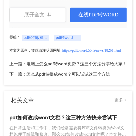
展开全文 ⇊
在线PDF转WORD
标签：
pdf如何改成word文档
pdf转word
2、打开软件就是默认
pdf转word
了。
本文为原创，转载请注明原网址:
https://pdftoword.55.la/news/18261.html
上一篇：电脑上怎么pdf转word免费？这三个方法分享给大家！
下一篇：怎么从pdf转换成word？可以试试这三个方法！
相关文章
更多 >
3、如果你想要批量转换文件可以一次选中多个文件
pdf如何改成word文档？这三种方法快来尝试下吧 ！
加入，也可以直接添加文件夹，然后点击开始转
在日常生活和工作中，我们经常需要将PDF文件转换为Word文
换。
档以便于编辑和修改。那么pdf如何改成word文档呢？本文将介