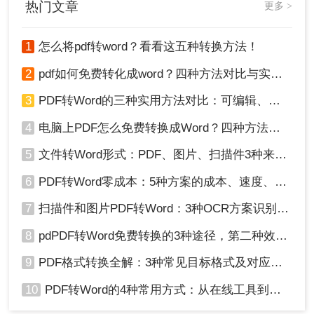
热门文章
更多 >
1
怎么将pdf转word？看看这五种转换方法！
2
pdf如何免费转化成word？四种方法对比与实操指南（附详细表格）
3、如果有要求的话设置一下转换设置。最后点击开
3
PDF转Word的三种实用方法对比：可编辑、保格式、避风险！
始转换，等待转换结果即可。
4
电脑上PDF怎么免费转换成Word？四种方法对比与实操指南（附详细表格）!
5
文件转Word形式：PDF、图片、扫描件3种来源分别怎么处理！
6
PDF转Word零成本：5种方案的成本、速度、精度对比！
7
扫描件和图片PDF转Word：3种OCR方案识别率实测！
8
pdPDF转Word免费转换的3种途径，第二种效率最高！
9
PDF格式转换全解：3种常见目标格式及对应操作方法！
4、转换成功，点击下载文档。
注意：确保网络连接稳定，以免影响转换速度和效
10
PDF转Word的4种常用方式：从在线工具到桌面软件全梳理！
果。