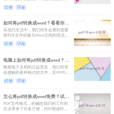
无论是为了编辑文本内容，还是为了
下面一起看看吧。
赞
踩
复制、粘贴或进行其他操作，将PDF
转换成Word可以极大地方便我们的工
作和学习。那么，怎么将pdf转换成
如何将pdf转换成word？看看你最适合哪种方法！
word呢？本文将为大家提供详细的教
在现代生活中，我们经常会遇到需要
程及推荐一些高效的软件，帮助大家
将PDF文件转换为Word文档的情况。
顺利完成转换任务。
不管是出于编辑需要，还是为了方便
赞
踩
和共享，将PDF转换为Word是一个十
分常见的需求。虽然市面上有很多在
线工具和软件可以完成这项任务，但
电脑上如何将pdf转换成word？分享3种简单方法~
是选择一个高效且易于使用的工具非
随着电子文档的日益普及，我们经常
常重要。在本文中，我们将向您介绍
会接触到各种格式的文件，其中PDF
如何将pdf转换成word，并提供一些值
和Word文档是最常见的两种格式。有
得信赖的工具供您选择。
赞
踩
时候我们可能需要将PDF转换成
Word，以便编辑或修改其中的内容。
本文将介绍电脑上如何将pdf转换成
怎么将pdf转换成word免费？试试下面的几种方法！
word方法，帮助你在电脑上快速将
PDF文件格式，的确给我们的工作和
PDF文档转换成可编辑的Word文档。
生活带来了许多方便，PDF阅读时，