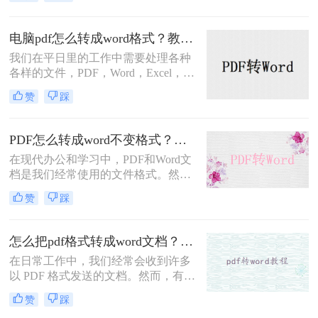
很多人来说，电脑已经成为生活的一
部分。但仍有许多软件功能不够熟
练，相应的操作要求也越来越高，其
电脑pdf怎么转成word格式？教你二个免费方法！
中还有 PDF文件格式转换，想要将
我们在平日里的工作中需要处理各种
pdf转换成word文档，这个问题把握好
各样的文件，PDF，Word，Excel，
了，可以让工作更快捷，对于这种pdf
PPT多多少少都有用到，各种的工作
转word之后怎么编辑，下面一看看pdf
赞
踩
内容需要用到不同的工具，在一些的
怎么免费转换成word文档吧。
情况下我们需要把PDF转换为Word格
式，很多初入职场的小伙伴不清楚电
PDF怎么转成word不变格式？手把手教你转换！
脑pdf怎么转成word格式，那么小编下
在现代办公和学习中，PDF和Word文
面就来分享二个免费转换方法，一起
档是我们经常使用的文件格式。然
来看看吧。
而，有时我们需要将PDF文件转换成
赞
踩
Word文档以方便编辑和修改。随着技
术的发展，如今我们可以通过在线转
换工具来实现这一目标。那么，PDF
怎么把pdf格式转成word文档？你可以试着这样转换~
怎么转成word不变格式呢?接下来，
在日常工作中，我们经常会收到许多
让我们一起去了解一下吧!
以 PDF 格式发送的文档。然而，有时
候我们需要编辑 PDF 文件中的内容，
赞
踩
而 PDF 文件并不是一个易于编辑的格