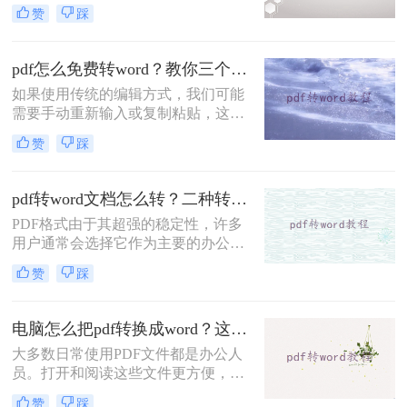
排版。但是，很多人在尝试转换时却
赞
踩
遇到了困难。今天，我们就来介绍一
款简单易用的PDF转Word工具，让你
轻松转换，愉快办公！
pdf怎么免费转word？教你三个方法！
如果使用传统的编辑方式，我们可能
需要手动重新输入或复制粘贴，这样
既费时又容易出错；但借助了文档转
赞
踩
换工具，可以将PDF转换为可编辑的
Word文档，然后直接在文档中修改和
调整条款，轻松完成编辑任务。大家
pdf转word文档怎么转？二种转换方法了解一下！
知道pdf怎么免费转word吗？下面小编
PDF格式由于其超强的稳定性，许多
告诉你们~
用户通常会选择它作为主要的办公文
件。然而，在一些特殊的时刻，优势
赞
踩
会逐渐转化为缺点。例如，如果你想
学习PDF文件的一些内容，你需要把
它们转换成Word来复制它们。那么，
电脑怎么把pdf转换成word？这两种方法很方便！
pdf转word文档怎么转呢？这里分享二
大多数日常使用PDF文件都是办公人
个简单的操作方法。让我们来看看。
员。打开和阅读这些文件更方便，但
在PDF中添加一些内容更困难，这需
赞
踩