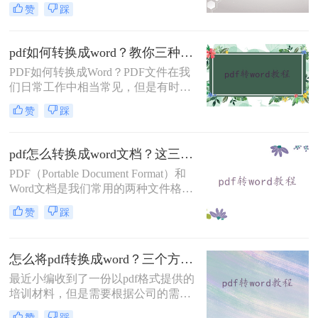
可以固定版面不跳格式，但是PDF也
赞
踩
并非万能的使用场景，比如PDF的内
容需要更好的时候，就会比较麻烦，
选择PDF格式的内容需要更好的时
pdf如何转换成word？教你三种好用的方法！
候，就会比较麻烦，选择PDF格式的
PDF如何转换成Word？PDF文件在我
时候，PDF格式也不是万能的，比如
们日常工作中相当常见，但是有时我
编辑内容的时候，就会比较麻烦，需
们需要将PDF文件转换为可编辑的
要转换成Word的格式，但是怎么将
赞
踩
Word文档，以方便我们进行编辑。那
pdf转换成word免费需要用PDF转换工
么，该怎样有效地将PDF文件转换为
具，下面我们将学习PD
Word文档呢？下面一起看看吧。
pdf怎么转换成word文档？这三个方法轻松实现文档格式转换！
PDF（Portable Document Format）和
Word文档是我们常用的两种文件格
式。有时我们需要将PDF文件转换成
赞
踩
Word文档来编辑或进行其他操作，但
很多人并不清楚如何实现这一功能。
今天，我将详细介绍pdf怎么转换成
怎么将pdf转换成word？三个方法轻松完成！
word文档方法，帮助您轻松将PDF文
件转换成可编辑的Word文档。
最近小编收到了一份以pdf格式提供的
培训材料，但是需要根据公司的需求
进行个性化调整和定制化设计，不能
赞
踩