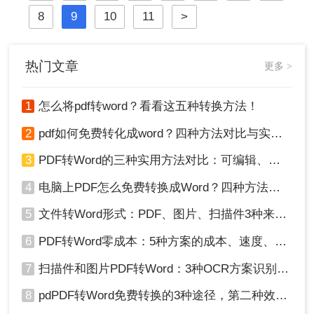
就给大家推荐一款，顺便看看pdf转
8
9
10
11
>
word在线转换怎么操作?
热门文章
更多 >
1
怎么将pdf转word？看看这五种转换方法！
2
pdf如何免费转化成word？四种方法对比与实操指南（附详细表格）
3
PDF转Word的三种实用方法对比：可编辑、保格式、避风险！
4
电脑上PDF怎么免费转换成Word？四种方法对比与实操指南（附详细表格）!
5
文件转Word形式：PDF、图片、扫描件3种来源分别怎么处理！
6
PDF转Word零成本：5种方案的成本、速度、精度对比！
7
扫描件和图片PDF转Word：3种OCR方案识别率实测！
8
pdPDF转Word免费转换的3种途径，第二种效率最高！