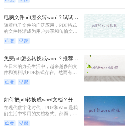
完全照搬照抄。为了确保培训课程与
公司的要求契合并提高培训效果，那
就需要将培训材料转换为可编辑的
电脑文件pdf怎么转word？试试下面的几种方法！
word格式。小编也有一些能够PDF转
随着电子文件的广泛应用，PDF格式
Word的软件，一键就快速解决了文件
的文件逐渐成为用户共享和传输文件
格式转换的问题，那如果你不知道怎
的首选。然而，有时候我们需要对
么将pdf转换成word，下面小编就开始
赞
踩
PDF文件进行编辑，PDF与Word格式
分享！
之间的转换就显得尤为重要。本文将
为大家详细介绍电脑文件pdf怎么转
免费pdf怎么转换成word？推荐这三种方法给你！
word的方法。
在日常的办公生活中，越来越多的文
件和资料以PDF格式存在。然而有时
我们需要对这些PDF文件进行修改、
赞
踩
编辑或重新利用其中的内容，而面对
无法直接编辑的PDF格式，PDF转
Word的方法就很重要了。但是大家了
如何把pdf转换成word文档？分享三种简单方法~
解哪些pdf转word技巧呢？下面就教大
在现代数字化时代，PDF和Word是我
家免费pdf怎么转换成word方法，快来
们生活中常用的文档格式。然而，有
看看有没有适合你的吧！
时候我们需要将PDF转换成Word文
赞
踩
档，以方便编辑、更改或重复利用其