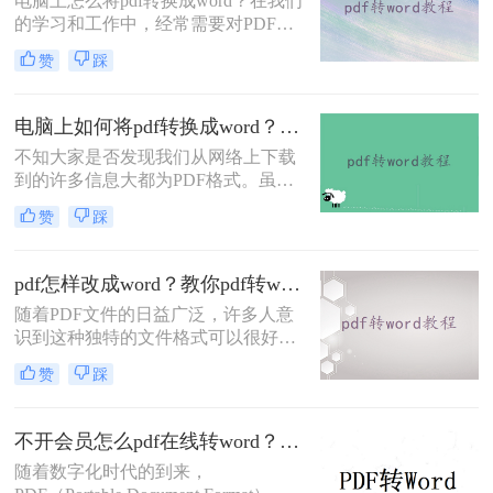
电脑上怎么将pdf转换成word？在我们
看看这个方法吧。
的学习和工作中，经常需要对PDF文
档进行转换。转换时，大家是否遇到
赞
踩
过PDF转换乱码、转换时排版错乱、
转换后还是图片、转换速度慢等问
题？
电脑上如何将pdf转换成word？分享2种简单方法~
不知大家是否发现我们从网络上下载
到的许多信息大都为PDF格式。虽然
说该文件的格式是非常好用，而且极
赞
踩
其清晰，演示起来非常的方便快捷，
但是这样优秀的格式还是有着一定的
缺陷的，就是我们只能够对这种格式
pdf怎样改成word？教你pdf转word在线免费方法！
进行查看，而我们不能够对它进行修
随着PDF文件的日益广泛，许多人意
改，导致文档中如果有小错误，大家
识到这种独特的文件格式可以很好地
也是没有办法能够直接进行修改的
保护里面的数据和数据，但当需要修
赞
踩
改时却很难下手。想要修改PDF文
件，最好的方法就是将pdf改成word，
在Word文档上面修改，那么pdf怎样
不开会员怎么pdf在线转word？分享一个实用免费的方法！
改成word呢？下面一起看看吧！
随着数字化时代的到来，