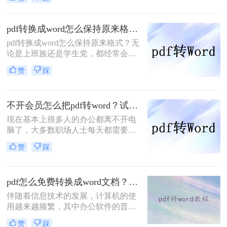
要转换PDF文件的格式。电脑怎么把
pdf转换成word？很多人可能不不知道
怎么转换。那么今天就来给大家分享
pdf转换成word怎么保持原来格式？四个方法教你正确打开！
一下pdf转word的方法。
pdf转换成word怎么保持原来格式？无
论是上班族还是学生党，都经常会碰
到需要给文件转格式的问题，PDF文
赞
踩
件一般不好直接编辑，需要转成word
文件再进行编辑，但遇见不好用的转
换器，转换完的文件简直乱七八糟。
不开会员怎么把pdf转word？试试这二个方法！
所以这里给大家推荐几个好用的PDF
转换方法。
现在基本上很多人的办公都离不开电
脑了，大多数职场人士每天都需要处
理各种各样的办公文件，而文件的格
赞
踩
式转换也是经常遇到的，如果你还不
是很熟悉，建议你去转转大师PDF转
换器的官网看看，接下来小编就跟大
pdf怎么免费转换成word文档？亲测好用的方法分享！
家一起聊一聊不开会员怎么把pdf转
word？下面一起看看吧。
伴随着信息技术的发展，计算机的使
用越来越频繁，其中办公软件的普及
也使大家的工作效率越来越高，对于
赞
踩