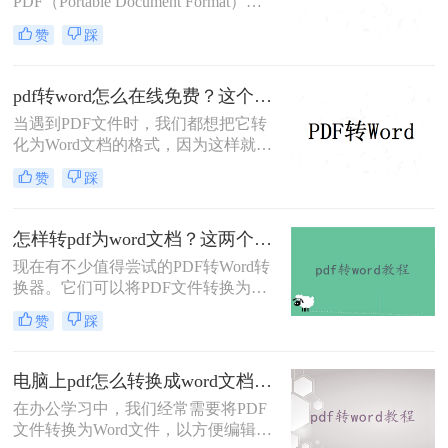
PDF（Portable Document Format）成
为了一种非常常见的电子文档格式。
赞
踩
然而，有时候我们需要对PDF文件进
行编辑或修改，这时候将其转换成
Word文档就非常有必要了。 那么，
pdf转word怎么在线免费？这个方法可以帮到你！
不开会员怎么pdf在线转word呢？下面
当遇到PDF文件时，我们都想把它转
一起看看吧。
化为Word文档的格式，因为这样就能
编辑PDF文件了。那么你知道怎么pdf
赞
踩
转word怎么在线免费吗？说到格式转
换，大家了解的有多少呢？今天我们
就来看看是怎么将#other#的，下次遇
怎样转pdf为word文档？这两个方法让效率翻倍~
到这种问题就不用担心了。
现在有不少值得尝试的PDF转Word转
换器。它们可以将PDF文件转换为可
编辑的Word文档。同时，一些转换器
赞
踩
还提供额外的功能，例如保持原始格
式和布局、支持批量转换等选项，使
我们在处理和编辑文档时更加灵活。
电脑上pdf怎么转换成word文档？你可以试着这样在线转换~
如果你也在找PDF转Word免费转换器
在办公学习中，我们经常需要将PDF
的话，下面小编就来分享下怎样转pdf
文件转换为Word文件，以方便编辑和
为word文档吧！