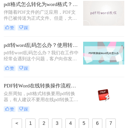
法，有人说可以把pdf转换成word。下
pdf格式怎么转化为word格式？教大家几个转换方法！
面我们先来看看pdf文件怎么转成word
伴随着PDF文件的广泛应用，PDF文
方法。
件已被传送为正式文件。但是，大多
数人仍然偏爱使用Word进行编辑，无
赞
踩
法处理手边的PDF文件。pdf格式怎么
转化为word格式？别害怕，今天小编
就为大家解答。在小编通过几个在小
pdf转word乱码怎么办？使用转转大师试一试！
编实践中将PDF转化为Word文档的方
pdf转word乱码怎么办？我们在工作中
法之后，给大家整理了pdf转word的方
经常会遇到这个问题，客户向你发来
法。
PDF文件，但是我们要修改、复制文
赞
踩
字或者是要将里面的图片导出来，需
要转格式，但是在转换的过程中，经
常会遇到的一个问题，那就是乱码和
PDF转Word在线转换操作流程：从上传到下载1分钟搞定！
排版混乱，这样处理起来也是十分的
众所周知，pdf格式转换要用pdf转换
麻烦。为什么会乱码呢？要怎样才不
器，有人建议不要用在线pdf转换工
会乱码？
具，认为存在一定风险，有可能泄露
赞
踩
文件内容。其实，只有你选择一款足
够专业，足够安全的pdf在线转换器，
<
1
2
3
4
5
6
7
这些问题都是可以避免的。下面小编