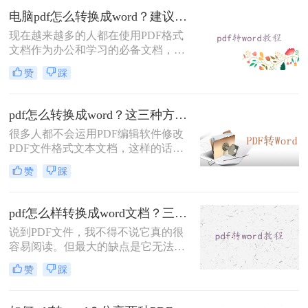
的。那么，pdf文件怎么转换成word
电脑pdf怎么转换成word？建议收藏这二种转换方法！
呢？本文将详细介绍三种方法，确保
现在越来越多的人都在使用PDF格式
你可以轻松快速地将PDF文件转换成
文档作为办公和学习的必备文档，但
可编辑的Word格式。
是可惜由于PDF本身的限制，导致其
赞
踩
不能很方便的转换回文字形式，又或
者较难把原有的文档格式很好的还原
出来，这里小编总结一些电脑pdf怎么
pdf怎么转换成word？这三种方法你可以试试！
转换成word的方法推荐给大家，方便
很多人都不会运用PDF编辑软件修改
日常应用。
PDF文件格式文本文档，这样的话，
碰到了这类文件格式该如何处理呢？
赞
踩
实际上有效的方法便是将其转为Word
文件格式，那样就可以轻轻松松对文
档进行修改啦！那么pdf怎么转换成
pdf怎么样转换成word文档？三种操作方法分享给你！
word呢？下面来给大家讲讲pdf文档转
说到PDF文件，我不得不说它真的很
换成word文档的方法。
容易阅读。但最大的缺点是它无法修
改。在这个时候，我们只能无奈叹
赞
踩
息。我们想要将PDF文件变成我们可
以修改的格式，我们需要使用一些方
法来实现它。比如说pdf怎么样转换成