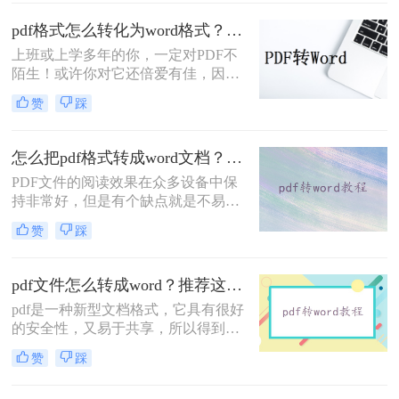
式。在这种情况下，将 PDF 文件转换
成 Word 文档是非常必要的。转换
pdf格式怎么转化为word格式？三种操作方法分享给你！
PDF 文件成 Word 文档的方法有很
上班或上学多年的你，一定对PDF不
多，以下是怎么把pdf格式转成word文
陌生！或许你对它还倍爱有佳，因为
档方法。
不管在哪它都能保留住你设置好的文
赞
踩
档格式！不过，有时候你对它可能也
咬牙切齿！因为想从中复制些内容却
经常遇到重重阻碍...但，若是PDF能
怎么把pdf格式转成word文档？教你一种简单好用的转换方法！
随时转成Word文档，这种障碍也就不
PDF文件的阅读效果在众多设备中保
存在啦，它依旧是你的宠儿~
持非常好，但是有个缺点就是不易编
辑，有些不想被别人编辑内容的朋友
赞
踩
呢，就喜欢把文档做成PDF格式的，
这样既不影响观看又不易被篡改。不
过，当你办公整理资料的时候需要将
pdf文件怎么转成word？推荐这二种方法！
文档内容复制下来，接到都是PDF格
pdf是一种新型文档格式，它具有很好
式的文档，那就很心累了。这时候就
的安全性，又易于共享，所以得到了
需要把pdf格式转成word文档了，那么
广泛的应用。我们认可它的优点，同
怎么把pdf格式转成word文档呢？下面
赞
踩
时也要接受它的缺点，比如说pdf不是
讲讲在线转换方法。
很好编辑，为此我们想了很多解决方