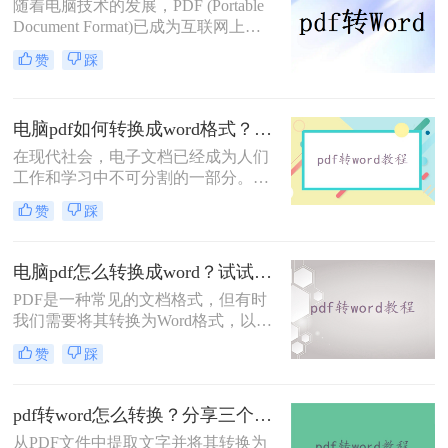
随着电脑技术的发展，PDF (Portable
Document Format)已成为互联网上最
受欢迎的文档格式之一。然而，在某
赞
踩
些情况下，我们可能需要将PDF文件
转换为可编辑的Word文档，这样我们
可以更方便地修改和重新使用文档内
电脑pdf如何转换成word格式？教你二种好用的方法！
容。本文将向您介绍电脑上pdf转word
文档怎么转方法，帮助您轻松地将
在现代社会，电子文档已经成为人们
PDF文件转换为Word文档。
工作和学习中不可分割的一部分。有
时我们可能会在电脑中收到一些重要
赞
踩
的PDF文件，但由于一些需要进行编
辑、修改或复用的原因，我们需要将
其转换成Word格式。本文将详细介绍
电脑pdf怎么转换成word？试试这三个转换方法！
电脑pdf如何转换成word格式。​
PDF是一种常见的文档格式，但有时
我们需要将其转换为Word格式，以便
编辑、修改或复制其中的内容。那
赞
踩
么，电脑pdf怎么转换成word呢？本文
将为您详细介绍几种简单又实用的方
法。
pdf转word怎么转换？分享三个简单的方法！
从PDF文件中提取文字并将其转换为