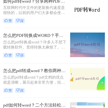
如何pdf转word？分享两种PDF文件转换方式！
word文档。那么问题来了，怎么pdf转
互联网时代中文件的更新换代速度是
word呢？方法如下，快来Mark吧！
很快的，以前的用户们大多都会使用
Word文档来记录各种信息，随着技术
赞
踩
的进步，近两年来PDF文档愈发火爆
起来，虽然没有完全取代Word文档，
但是PDF文档的应用范围是越来越广
怎么把PDF转换成WORD？手把手教你在线转换！
了。无论是PDF文档还是Word文档，
怎么把pdf转换成word？许多人不想下
最主要的作用还是为用户们提供方
载转换软件。觉得转换太麻烦了。那
便，特殊情况下这两种文档是可以互
么是否有在线转换方法？当然是有
相转换格式的，那么如何将pdf转换成
赞
踩
的，在线pdf转word简单快捷，方便转
word呢？今天就是跟大家分享下两种
换数量少的朋友。那么，下面一起来
PDF文件转换方式。
看看在线转换的方法吧。
怎么把pdf转成word？教你两种PDF文件转换方法！
怎么把pdf转成word？pdf文档的优点
就是清晰，展示起来非常方便，但是
我们的pdf文档中的任何内容都是不能
赞
踩
够进行编辑修改的，如果我们想要修
改文档中错误的内容，我们这个时候
可以选择格式转换，把pdf文件给转换
pdf如何转word？二个方法轻松完成！
为word文档就可以了！下面一起看看