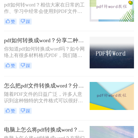
pdf如何转word？相信大家在日常的工
二种方法。
作、学习中经常会使用到PDF文件，
一般我们都是用它来传输或者是保存
赞
踩
文件的，非常方便。但是也有一个问
题，PDF文件不易编辑修改，因此很
多小伙伴们都会选择将PDF文件转换
pdf如何转换成word？分享二种简单方法~
成Word再编辑修改，今天就来给大家
你知道pdf如何转换成word吗？如今网
分享二种PDF转Word的方法，记得收
络上有很多材料格式PDF，我们随便
藏再看！
下载的一份文件可能都是PDF格式
赞
踩
的，当你想要复制里面的内容或者是
直接使用时，就会发现PDF格式的文
件不好编辑，我们要编辑则需要将pdf
怎么把pdf文件转换成word？分享一种简单方法~
如何转换成word，那么如何将PDF转
换Word呢？今日小编为大家解答这个
随着PDF文件的日益广泛，许多人意
让很多人好奇的问题，下面一起看看
识到这种独特的文件格式可以很好地
吧。
保护里面的数据和数据，但当需要修
赞
踩
改时却很难下手。想要修改PDF文
件，最好的方法就是将pdf文件转换成
word，在Word文档上面修改，那么怎
电脑上怎么将pdf转换成word？下面二种方法马上教会你
么把pdf文件转换成word呢？下面一起