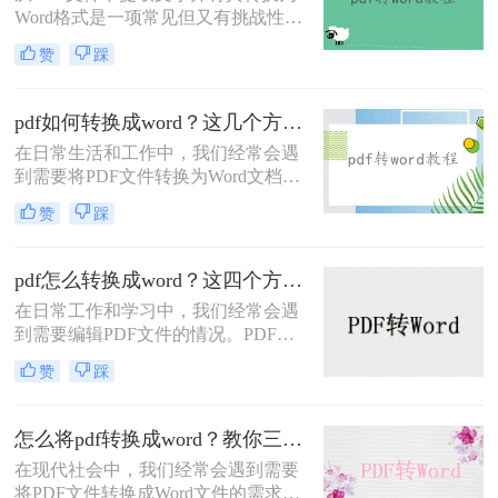
Word格式是一项常见但又有挑战性的
任务。无论是为了编辑、复制或者重
赞
踩
新格式化内容，将PDF转为Word可以
提供更多的灵活性和便利性。在本文
中，我们将介绍pdf转word怎么转换方
pdf如何转换成word？这几个方法教你轻松转换！
法，帮助您实现这一转换。
在日常生活和工作中，我们经常会遇
到需要将PDF文件转换为Word文档的
情况。转换后的文档可以方便地进行
赞
踩
编辑、排版和分享，满足不同的需
求。本文将详细介绍pdf如何转换成
word方法，帮助您轻松实现转换。
pdf怎么转换成word？这四个方法教你轻松搞定！
在日常工作和学习中，我们经常会遇
到需要编辑PDF文件的情况。PDF文
件格式的普及使得我们可以在不同的
赞
踩
设备上阅读和分享文件，但它也带来
了一些不便，比如无法直接编辑的问
题。幸运的是，现在有一种简单而高
怎么将pdf转换成word？教你三个方法！
效的方法可以解决这个问题，那就是
在现代社会中，我们经常会遇到需要
将PDF文件转换为Word文件。本文将
将PDF文件转换成Word文件的需求。
为大家介绍pdf怎么转换成word方法，