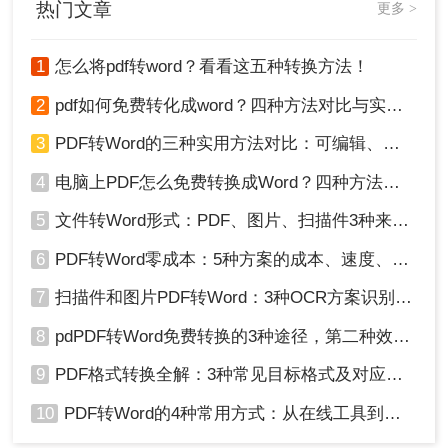
热门文章
更多 >
1
怎么将pdf转word？看看这五种转换方法！
2
pdf如何免费转化成word？四种方法对比与实操指南（附详细表格）
3
PDF转Word的三种实用方法对比：可编辑、保格式、避风险！
4
电脑上PDF怎么免费转换成Word？四种方法对比与实操指南（附详细表格）!
5
文件转Word形式：PDF、图片、扫描件3种来源分别怎么处理！
3、如果你想要批量转换文件可以一次选中多个文件
6
PDF转Word零成本：5种方案的成本、速度、精度对比！
加入，也可以直接添加文件夹，然后点击开始转
换。
7
扫描件和图片PDF转Word：3种OCR方案识别率实测！
8
pdPDF转Word免费转换的3种途径，第二种效率最高！
9
PDF格式转换全解：3种常见目标格式及对应操作方法！
10
PDF转Word的4种常用方式：从在线工具到桌面软件全梳理！