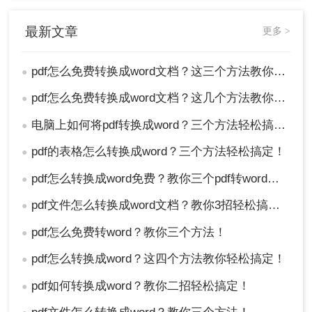
最新文章
更多 >
4、这样就完成啦~
pdf怎么免费转换成word文档？这三个方法教你轻松搞定！
●
注意：在进行批量转换时，注意文件大小和数量的
限制，避免超出软件的处理能力。转换完成后及时
pdf怎么免费转换成word文档？这几个方法教你轻松搞定！
●
备份文件，以防意外丢失。
电脑上如何将pdf转换成word？三个方法轻松搞定！
●
总结
pdf的表格怎么转换成word？三个方法轻松搞定！
●
以上就是pdf怎么免费转换成word文档的方法介绍
pdf怎么转换成word免费？教你三个pdf转word方法。
●
了，包括直接复制粘贴、在线转换工具以及PDF转
换软件。每种方法都有其优缺点和适用场景，用户
pdf文件怎么转换成word文档？教你3招轻松搞定！
●
可以根据自己的实际需求选择合适的转换方式。在
pdf怎么免费转word？教你三个方法！
●
进行转换时，务必注意文件的安全性和转换效果的
质量，确保转换后的文件能够满足自己的需求。
pdf怎么转换成word？这四个方法教你轻松搞定！
●
pdf如何转换成word？教你二招轻松搞定！
●