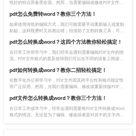
优点：
转换速度快，效果好；安全性较高；支
性好的特点而备受欢迎。然而，当需要编辑或修改PDF文件的
持多种格式转换和批量转换。
内容时，将其转换为Word文档就变得尤为重要。那么pdf文件
pdf怎么免费转word？教你三个方法！
怎么转换成word文档呢？本文将详细介绍四种将PDF文件转换
缺点：
需要下载安装；试用版功能有限制，对
为Word文档的方法，并给出一些实用的技巧和注意事项。
于不熟悉软件操作的用户可能需要一定时间来
如果使用传统的编辑方式，我们可能需要手动重新输入或复制
熟悉和掌握。
粘贴，这样既费时又容易出错；但借助了文档转换工具，可以
将PDF转换为可编辑的Word文档，然后直接在文档中修改和调
pdf怎么转换成word？这四个方法教你轻松搞定！
推荐工具：
转转大师PDF转换器试用版
整条款，轻松完成编辑任务。大家知道pdf怎么免费转word吗？
操作步骤：
下面小编告诉你们~
在日常工作和学习中，我们经常会遇到需要编辑PDF文件的情
1、下载转转大师客户端并打开。
况。PDF文件格式的普及使得我们可以在不同的设备上阅读和
分享文件，但它也带来了一些不便，比如无法直接编辑的问
pdf如何转换成word？教你二招轻松搞定！
题。幸运的是，现在有一种简单而高效的方法可以解决这个问
题，那就是将PDF文件转换为Word文件。本文将为大家介绍pdf
在数字化办公和学习中，PDF文件因其跨平台性和格式稳定性
怎么转换成word方法，下面一起看看吧。
而广泛应用。然而，当我们需要编辑、修改或重新排版PDF文
档的内容时，将其转换为Word格式就显得尤为重要。那么PDF
pdf文件怎么转换成word？教你三个方法！
如何转换成Word呢？本文将介绍两种实用的PDF转Word方法，
帮助您轻松实现文件格式转换。
在日常工作或学习中，经常会遇到需要将PDF文件转换成Word
格式的情况。无论是为了编辑、修改或者是对其中的文字内容
进行复制、粘贴，将PDF转换成Word格式都是非常有用的。那
么，pdf文件怎么转换成word呢？本文将详细介绍三种方法，确
2、打开软件就是默认pdf转word了。
保你可以轻松快速地将PDF文件转换成可编辑的Word格式。