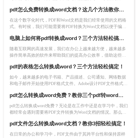
行编辑或修改，这就需要将PDF文件转换为可编辑的Word文
pdf怎么免费转换成word文档？这几个方法教你轻松搞定！
档。那么pdf怎么免费转换成word文档呢？本文将介绍三种免费
将PDF转换为Word文档的方法。
在这个数字化时代，PDF和Word文档是我们经常使用的文档格
式。有时候，我们可能需要将PDF转换为Word文档以便于编辑
或者格式调整。但是，购买专业软件费用高昂，而且并不是每
电脑上如何将pdf转换成word？三个方法轻松搞定！
个人都能负担得起。那么pdf怎么免费转换成word文档呢？答案
是肯定的！在本文中，我们将介绍几种简单易行的方法，让您
4、转换成功，点击下载文档。
随着互联网的高速发展，我们在办公上越来越方便，越来越多
轻松地将PDF转换为Word文档。
注意：转换完成后及时下载文件，否则数据可能会
操作简单高效的软件来帮助我们的提高办公效率，借助这些工
具我们可以大大的节省时间，简化工作过程，可以说是十分的
在一定时间内被删除。对于大文件，可能需要分批
pdf的表格怎么转换成word？三个方法轻松搞定！
方便，像PDF和Word都是我们经常会用到的文档，当我们需要
次进行转换。
将两种文档进行转换时，那么电脑上如何将pdf转换成word呢，
如今，越来越多的电子书籍、产品描述、公司通知、网络数据
下面就来给大家讲讲pdf转换成word方法吧。
方法三：使用PDF转换软件
和电子邮件开始使用PDF格式文件。Adobe设计PDF文件格式的
目的是支持跨平台、多媒体集成的信息出版和发布，特别是对
pdf怎么转换成word免费？教你三个pdf转word方法。
网络信息发布的支持。为了实现这一目标，PDF具有许多其他
PDF转换软件是一种需要下载安装到本地计算机上
电子文件格式无法比拟的优势。但是PDF却不能直接编辑，因
的软件，通常具有更强大的转换功能和更高的转换
pdf怎么转换成word免费？无论是在工作中还是在学习中，我们
此需要pdf转word，那么pdf的表格怎么转换成word呢？下面就
质量。这些软件不仅支持PDF到Word的转换，还支
都经常会遇到需要将PDF文件转换为Word文档的情况。那么，
来看看吧。
如何将PDF转换为Word文档呢？下面将介绍三种常用的方法。
持多种其他格式之间的转换，如PDF转Excel、PDF
pdf文件怎么转换成word文档？教你3招轻松搞定！
转PPT等。
在日常的办公和学习中，PDF文件由于其跨平台性和保持原样