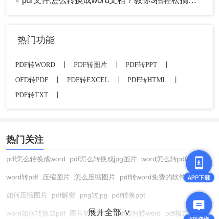
pdf文件怎么转换成word文档？教你3招轻松搞定！
●
总结
以上就是pdf怎么转换成word的方法介绍了，将PDF
转换成Word文档是一个常见的需求，可以通过多种
热门功能
方法实现。用户可以根据自己的需求和文件特点选
择最合适的方法。无论是使用专业PDF转换软件、
PDF转WORD
丨
PDF转图片
丨
PDF转PPT
丨
在线转换工具还是手动复制粘贴，都可以实现PDF
OFD转PDF
丨
PDF转EXCEL
丨
PDF转HTML
丨
到Word的有效转换。希望本文的指南能够帮助用户
PDF转TXT
丨
顺利完成这一转换过程，提高工作效率和文档处理
的灵活性。
热门关注
pdf怎么转换成word
pdf怎么转换成jpg图片
word怎么转pdf
word转pdf
压缩图片
怎么压缩图片
pdf转word免费的软件
如何压缩图片
pdf解密
png转jpg
pdf转换ppt
展开全部 ∨
word如何转换成pdf
图片转换格式
pdf如何转word
pdf格式转换