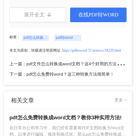
展开全文 ⇊
在线PDF转WORD
标签：
pdf怎么转换成word
pdf转word
二、利用在线转换工具
本文为原创，转载请注明原网址:
https://pdftoword.55.la/news/18220.html
在线转换工具如转转大师在线转换工具、PDFmao
上
一篇：pdf文件怎么转换成word文档？这4个好用的方法千万别错过！
等，提供了便捷的PDF到Word转换服务，无需安装
任何软件，只需上传PDF文件并等待转换完成即
下一篇：pdf怎么免费转word？这三种转换方法很简单！
可。
推荐工具：
转转大师在线转换工具
操作步骤：
相关文章
更多 >
1、打开在线pdf转word网址：
https://pdftoword.55.la/
pdf怎么免费转换成word文档？教你3种实用方法!
在日常办公和学习中，我们经常需要将PDF文档转换为Word文
档，以便进行编辑、修改和格式化。那么pdf怎么免费转换成