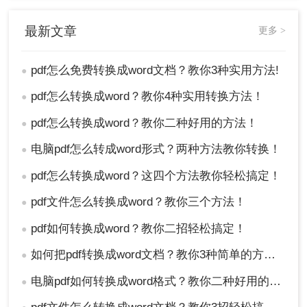
对于内容较少、格式简单的PDF文件，用户可以选
择手动复制粘贴的方式将PDF内容转换为Word文
最新文章
更多 >
档。
操作步骤：
pdf怎么免费转换成word文档？教你3种实用方法!
1、打开PDF文件：使用PDF阅读器或浏览器打开
●
PDF文件。
pdf怎么转换成word？教你4种实用转换方法！
●
2、复制所需内容：使用文本选择工具选中需要转换
的内容，并右键点击选择“复制”或使用快捷键
pdf怎么转换成word？教你二种好用的方法！
●
Ctrl+C。
电脑pdf怎么转成word形式？两种方法教你转换！
●
3、打开Word文档：启动Microsoft Word并创建一个
新文档或打开现有文档。
pdf怎么转换成word？这四个方法教你轻松搞定！
●
4、粘贴内容：在Word文档中右键点击选择“粘贴”或
pdf文件怎么转换成word？教你三个方法！
使用快捷键Ctrl+V，将复制的内容粘贴到Word文档
●
中。
pdf如何转换成word？教你二招轻松搞定！
●
5、调整格式：根据需要调整粘贴内容的格式和布
局。
如何把pdf转换成word文档？教你3种简单的方法！
●
注意：这种方法虽然耗时且可能无法完美保留原格
电脑pdf如何转换成word格式？教你二种好用的方法！
●
式，但对于小文件来说是一个快速简便的选择。