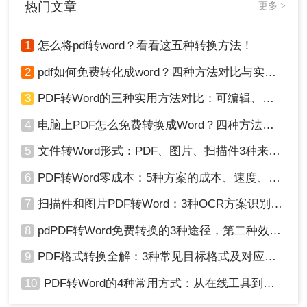
转换为Word文档，但用户可以尝试使用Word的“打
热门文章
更多 >
开”功能来尝试打开PDF文件。在某些情况下，Word
能够识别PDF中的文本和格式，并将其转换为可编
1
怎么将pdf转word？看看这五种转换方法！
辑的Word文档。
推荐软件：
Microsoft Word
2
pdf如何免费转化成word？四种方法对比与实操指南（附详细表格）
操作步骤：
3
PDF转Word的三种实用方法对比：可编辑、保格式、避风险！
1、启动Microsoft Word。
2、点击“文件”菜单。
4
电脑上PDF怎么免费转换成Word？四种方法对比与实操指南（附详细表格）!
3、选择“打开”选项。
5
文件转Word形式：PDF、图片、扫描件3种来源分别怎么处理！
4、在文件类型中选择“PDF文件”（如果Word支持此
功能）。
6
PDF转Word零成本：5种方案的成本、速度、精度对比！
5、浏览并选择需要转换的PDF文件。
6、点击“打开”按钮。Word将尝试打开并转换PDF文
7
扫描件和图片PDF转Word：3种OCR方案识别率实测！
件为Word文档。
8
pdPDF转Word免费转换的3种途径，第二种效率最高！
注意：这种方法可能无法完美保留原PDF文件的格
式和布局。
9
PDF格式转换全解：3种常见目标格式及对应操作方法！
四、手动复制粘贴
10
PDF转Word的4种常用方式：从在线工具到桌面软件全梳理！