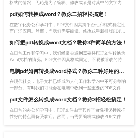
格式的情况。无论是为了编辑、修改或者是对其中的文字内容
进行复制、粘贴，将PDF转换成Word格式都是非常有用的。那
pdf如何转换成word？教你二招轻松搞定！
么，pdf文件怎么转换成word呢？本文将详细介绍三种方法，确
保你可以轻松快速地将PDF文件转换成可编辑的Word格式。
在数字化办公和学习中，PDF文件因其跨平台性和格式稳定性
而广泛应用。然而，当我们需要编辑、修改或重新排版PDF文
4、点击开始转换即可。
档的内容时，将其转换为Word格式就显得尤为重要。那么PDF
如何把pdf转换成word文档？教你3种简单的方法！
如何转换成Word呢？本文将介绍两种实用的PDF转Word方法，
帮助您轻松实现文件格式转换。
在日常工作和学习中，我们经常会遇到需要将PDF文件转换为
Word文档的情况。PDF文件因其格式固定、不易被篡改的特点
而广受欢迎，但在需要编辑或修改文档内容时，Word文档则显
电脑pdf如何转换成word格式？教你二种好用的方法！
得更为灵活和方便。那么如何把pdf转换成word文档呢？本文将
介绍三种将PDF转换成Word文档的实用方法，帮助您轻松应对
在现代社会，电子文档已经成为人们工作和学习中不可分割的
这一需求。
一部分。有时我们可能会在电脑中收到一些重要的PDF文件，
但由于一些需要进行编辑、修改或复用的原因，我们需要将其
pdf文件怎么转换成word文档？教你3招轻松搞定！
转换成Word格式。本文将详细介绍电脑pdf如何转换成word格
5、转换成功点击下载即可。
式。​
在日常的办公和学习中，PDF文件由于其跨平台性和保持原样
性好的特点而备受欢迎。然而，当需要编辑或修改PDF文件的
三、使用Microsoft Word的“打开”功能
内容时，将其转换为Word文档就变得尤为重要。那么pdf文件
怎么转换成word文档呢？本文将详细介绍四种将PDF文件转换
虽然Microsoft Word本身并不直接支持将PDF文件
为Word文档的方法，并给出一些实用的技巧和注意事项。