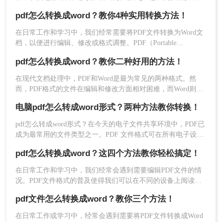
word文档呢？本文将介绍三种免费且高效的PDF转Word方法，
pdf怎么转换成word？教你4种实用转换方法！
帮助您轻松完成转换任务。
在日常工作和学习中，我们经常需要将PDF文件转换为Word文
档，以便进行编辑、修改或格式调整。PDF（Portable
Document Format）因其跨平台兼容性和内容稳定性而广受欢
pdf怎么转换成word？教你二种好用的方法！
迎，但Word文档则提供了更灵活的编辑功能。那么pdf怎么转
2、打开网址在线转换，点击“选择文件”，将要转换
换成word呢？本文将详细介绍几种将PDF转换成Word的高效方
在现代文档处理中，PDF和Word是最为常见的两种格式。然
的PDF文件上传到界面中。
法，帮助用户轻松应对这一需求。
而，PDF格式的文件在编辑和修改方面相对困难，而Word则更
加灵活和易于操作。那么，有没有办法将PDF文件转换成Word
电脑pdf怎么转成word形式？两种方法教你转换！
格式呢？答案是肯定的。本文将为您详细介绍pdf怎么转换成
word，让您在日常的工作和学习中更加便捷。
pdf怎么转成word形式？在今天的电子文件共享环境中，PDF已
成为最常用的文件类型之一。PDF 文件格式可在所有电子设备
上显示，而不会影响其格式或排版。PDF 是一种非常实用的文
pdf怎么转换成word？这四个方法教你轻松搞定！
件格式，但在某些情况下，用户可能需要转换为其他格式，例
3、如果有需要设置也可以选择设置一下哦。
如 Microsoft Word 格式。那么电脑pdf怎么转成word形式呢？下
在日常工作和学习中，我们经常会遇到需要编辑PDF文件的情
面这2个方法相信有些朋友可以用得上。
况。PDF文件格式的普及使得我们可以在不同的设备上阅读和
分享文件，但它也带来了一些不便，比如无法直接编辑的问
pdf文件怎么转换成word？教你三个方法！
题。幸运的是，现在有一种简单而高效的方法可以解决这个问
题，那就是将PDF文件转换为Word文件。本文将为大家介绍pdf
在日常工作或学习中，经常会遇到需要将PDF文件转换成Word
怎么转换成word方法，下面一起看看吧。