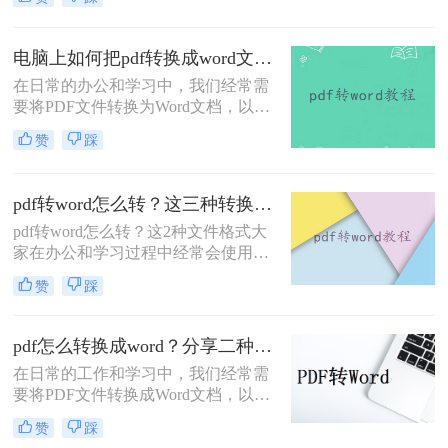
上有很多付费的转换工具，但也有一
些免费的方法可以实现这一目标。那
么怎样免费将pdf转word呢？下面，我
电脑上如何把pdf转换成word文档？这二种实用方法分享给你！
将介绍三种免费将PDF转Word的方
在日常的办公和学习中，我们经常需
法。
要将PDF文件转换为Word文档，以便
于编辑、修改或进一步处理。由于
赞
踩
PDF格式的稳定性和跨平台兼容性，
它成为了广泛使用的文件格式之一。
然而，PDF文件并不易于编辑，因
pdf转word怎么转？这三种转换方法保证让你满意！
此，将其转换为Word文档成为了一种
pdf转word怎么转？这2种文件格式大
常见的需求。那么电脑上如何把pdf转
家在办公和学习过程中经常会使用
换成word文档呢？本文将介绍二种在
到，会遇到需要把转换它们之间的格
电脑上将PDF转换成Word文档的实用
赞
踩
式，比如有时候我们需要将PDF转
方法。
word文档来编辑，该如何才能转换
呢？今天教大家2个非常简单方便的
pdf怎么转换成word？分享二种实用的方法！
pdf转word，一起来看看吧~
在日常的工作和学习中，我们经常需
要将PDF文件转换成Word文档，以便
于编辑和修改。那么PDF怎么转换成
赞
踩
Word呢？本文将为大家介绍两种实用