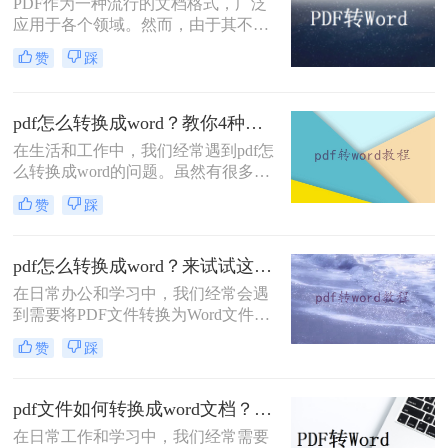
PDF作为一种流行的文档格式，广泛
应用于各个领域。然而，由于其不可
编辑的特性，有时我们需要将PDF转
赞
踩
换为Word文档以便进行编辑和修改。
那么如何PDF转为Word呢？本文将为
您介绍四种实用的PDF转Word方法，
pdf怎么转换成word？教你4种免费好用方法！
帮助您轻松应对这一需求。
在生活和工作中，我们经常遇到pdf怎
么转换成word的问题。虽然有很多转
换方法，但大多数人往往会感到困惑
赞
踩
和不知所措。今天，我将分享一个简
单易用的方法，帮助大家轻松将PDF
转换成可编辑的Word文档。
pdf怎么转换成word？来试试这三种实用方法！
在日常办公和学习中，我们经常会遇
到需要将PDF文件转换为Word文件的
情况。PDF格式的文档常常具有固定
赞
踩
布局和格式的优点，但在对文本进行
编辑或复制时却存在诸多不便。为了
解决pdf怎么转换成word问题，本文将
pdf文件如何转换成word文档？这三个方法让你快速操作！
介绍三种简单有效的方法，帮助您轻
在日常工作和学习中，我们经常需要
松将PDF转换为可编辑的Word文件。