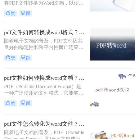
将PDF文件转换为Word文档，以便进
行编辑、修改或格式化。
赞
踩
PDF（Portable Document Format）格
式的文件虽然易于分享和保持格式一
致，但在编辑方面却不如Word文档灵
pdf文件如何转换成word格式？教你3种简单的转换方法!！
活。那么pdf文件如何转换成word文档
随着电子文档的普及，PDF文件因其
呢？本文将介绍几种将PDF文件转换
良好的稳定性和跨平台性而广泛应
为Word文档的方法，帮助您轻松应对
用。然而，当需要编辑或修改PDF文
各种需求。
赞
踩
件时，将其转换为Word格式会更为方
便。那么pdf文件如何转换成word格式
呢、本文将为您介绍三种将PDF文件
pdf文档如何转换成word文档？给大家分享三种简单的转换方法！
转换成Word格式的方法。
PDF（Portable Document Format）是
一种广泛使用的文件格式，它能够保
持文档的原始格式和布局，确保在各
赞
踩
种设备和操作系统上都能一致地显
示。然而，有时我们可能需要将PDF
文档转换成Word文档（如.docx），以
pdf文件怎么转化为word文件？来学习这二种简单的方法！
便更方便地进行编辑、修改或格式调
整。那么pdf文档如何转换成word文档
随着电子文档的普及，PDF（Portable
呢？以下是一些常见的方法来实现这
Document Format）和Word文档成为了