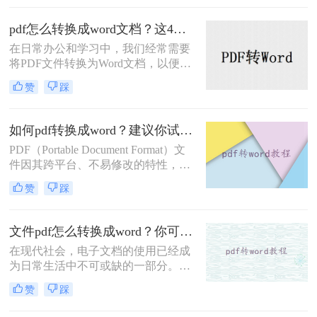
的PDF转Word方法，帮助大家轻松完
成文件格式的转换。
pdf怎么转换成word文档？这4种方法，任你选择！
在日常办公和学习中，我们经常需要
将PDF文件转换为Word文档，以便进
行编辑、修改和格式化。那么PDF怎
赞
踩
么转换成Word文档呢？本文将为您介
绍四种PDF转Word的方法，帮助您轻
松实现文件格式转换。
如何pdf转换成word？建议你试试这三种方法！
PDF（Portable Document Format）文
件因其跨平台、不易修改的特性，被
广泛应用于各种场合。然而，在某些
赞
踩
情况下，我们可能需要将PDF文件转
换为Word（.doc或.docx）格式，以便
进行编辑、修改或进一步处理。那么
文件pdf怎么转换成word？你可以学习下这三种方法！
如何pdf转换成word呢？本文将为您介
在现代社会，电子文档的使用已经成
绍几种将PDF转换为Word的方法。
为日常生活中不可或缺的一部分。
PDF格式广泛应用于文件的传输和共
赞
踩
享，而Word格式则被广泛用于编辑和
排版。然而，有时候我们可能会遇到