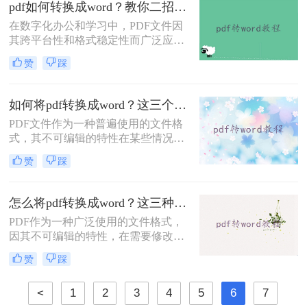
费把pdf转为word文档呢？本文将介绍
pdf如何转换成word？教你二招轻松搞定！
三种免费将PDF转为Word文档的方
在数字化办公和学习中，PDF文件因
法，帮助大家轻松应对这一需求。
其跨平台性和格式稳定性而广泛应
用。然而，当我们需要编辑、修改或
赞
踩
重新排版PDF文档的内容时，将其转
换为Word格式就显得尤为重要。那么
PDF如何转换成Word呢？本文将介绍
如何将pdf转换成word？这三个转换方法，你一定要学会!
两种实用的PDF转Word方法，帮助您
​PDF文件作为一种普遍使用的文件格
轻松实现文件格式转换。
式，其不可编辑的特性在某些情况下
却成为了阻碍。特别是在需要提取、
赞
踩
修改或重新编辑PDF内容时，将其转
换为Word文档显得尤为必要。那么如
何将PDF转换成Word呢？本文将介绍
怎么将pdf转换成word？这三种方法你可以试试！
三种实用的方法，帮助您轻松实现
PDF作为一种广泛使用的文件格式，
PDF到Word的转换。
因其不可编辑的特性，在需要修改或
重新排版内容时，将其转换为Word文
赞
踩
档变得尤为重要。那么怎么将PDF转
换成Word呢？本文将介绍三种实用的
<
1
2
3
4
5
6
7
PDF转Word方法，帮助您轻松实现文