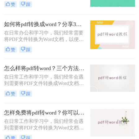
性的特点，广泛应用于各个领域。然
脑上如何将pdf转换成word呢？下面，
赞
踩
而，当我们需要对PDF内容进行编辑
我们将为您介绍几种实用的方法。
或修改时，就需要将其转化为Word文
档。那么怎么把pdf文件转化成word
如何将pdf转换成word？分享3种快速转换方法！
呢？下面将介绍三种常用的方法，帮
在日常办公和学习中，我们经常需要
助您轻松实现PDF到Word的转换。
将PDF文件转换为Word文档，以便进
行编辑、修改或格式化。PDF文件由
赞
踩
于其不可编辑性，通常用于分享和展
示，但在需要修改内容时，将其转换
为Word文档就变得尤为重要。那么如
怎么样将pdf转word？三个方法帮你一键解决！
何将pdf转换成word呢？下面将介绍几
在日常工作和学习中，我们经常会遇
种常用的PDF转Word的方法。
到需要将PDF文件转换成Word文档的
情况。因为PDF是一种相对固定的文
赞
踩
档格式，无法直接进行编辑和修改，
而Word则是一个灵活且常用的文档编
辑工具。那么怎么样将pdf转word
怎样免费将pdf转word？你可以试试这3种方法！
呢？本文将为你介绍三个简单而有效
在日常工作和学习中，我们经常会遇
的方法，帮助你顺利完成PDF转Word
到需要将PDF文件转换为Word文档的
的需求。
情况，以便于编辑和修改。虽然市面
赞
踩