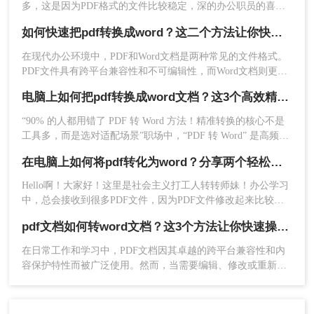
多，这是因为PDF格式的文件比较稳定，深的办公职员的喜
欢，但是PDF文件也是有缺点的，那就是不方便编辑，PDF文
如何快速把pdf转换成word？这二个方法让你快速操作！
件不像word、excel、TXT这些文件，打开就能直接编辑，当我
们想要编辑PDF文件时就要用PDF编辑器来打开，而且还要开
在现代办公环境中，PDF和Word文档是两种常见的文件格式。
会员才能使用，所以很多人都会将pdf文件改成word文档，这样
PDF文件具有跨平台兼容性和不可编辑性，而Word文档则更易
就不用那么麻烦去编辑了，那么你知道怎么把pdf文件改成word
于编辑和格式化。因此，将PDF文件转换为Word文档的需求非
文档吗？下面就来给大家讲讲pdf转word的方法吧。
电脑上如何把pdf转换成word文档？这3个高效精准的方法，让你办公效能翻倍！
常普遍。本文将介绍如何快速把pdf转换成word，帮助大家提高
工作效率。
“90% 的人都用错了 PDF 转 Word 方法！精准转换的核心不是
工具多，而是选对适配场景”职场中，“PDF 转 Word” 是高频刚
点击右边的客户端，立即下载。
需 —— 项目报告需提取数据、合同文件要修改条款、学术论
1、首先在本网页，下载安装转转大师pdf转换器
在电脑上如何将pdf转化为word？分享两个轻松转换的方法！
文需调整格式，稍有不慎就会出现排版错乱、文字丢失、表格
——“pdf转word”下载安装后，直接打开。
变形等问题。
Hello啊！大家好！这里是社会主义打工人转转师妹！办公学习
中，总会接收到很多PDF文件，因为PDF文件修改起来比较麻
烦，大多时候大家都会选择将PDF转Word后再进行修改编辑！
pdf文档如何转word文档？这3个方法让你快速操作!！
在电脑上如何将pdf转化为word呢？下面整理了两种！
在日常工作和学习中，PDF文档因其卓越的跨平台兼容性和内
容保护特性而被广泛使用。然而，当需要编辑、修改或重新排
版文档内容时，Word文档的灵活性和编辑能力就显得尤为重
要。因此，掌握将PDF文档转换为Word文档的技巧成为了许多
人必备的技能之一。那么pdf文档如何转word文档呢？本文将详