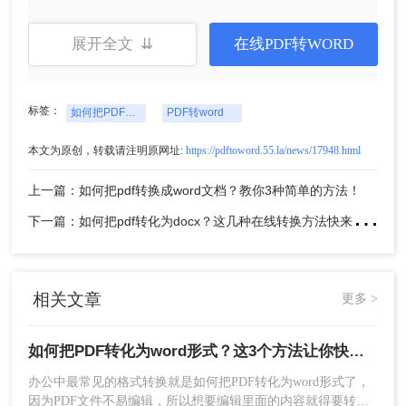
展开全文 ⇊
在线PDF转WORD
标签：
如何把PDF转化为word形式
PDF转word
本文为原创，转载请注明原网址:
https://pdftoword.55.la/news/17948.html
上一篇：如何把pdf转换成word文档？教你3种简单的方法！
下
一篇：如何把pdf转化为docx？这几种在线转换方法快来了解下！
3、转换完成后点击【下载】,保存文件即可.
相关文章
更多 >
如何把PDF转化为word形式？这3个方法让你快速转换!
办公中最常见的格式转换就是如何把PDF转化为word形式了，
因为PDF文件不易编辑，所以想要编辑里面的内容就得要转换