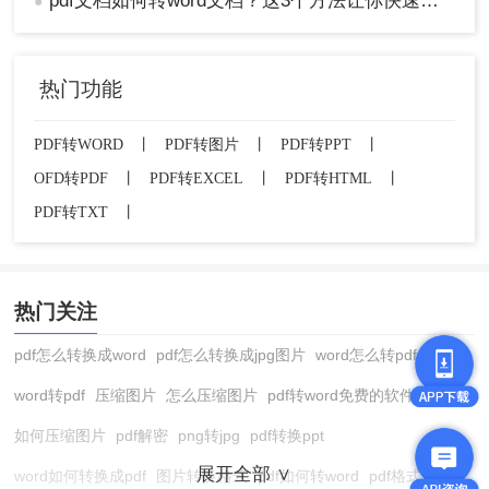
pdf文档如何转word文档？这3个方法让你快速操作!！
●
热门功能
PDF转WORD
丨
PDF转图片
丨
PDF转PPT
丨
OFD转PDF
丨
PDF转EXCEL
丨
PDF转HTML
丨
PDF转TXT
丨
热门关注
pdf怎么转换成word
pdf怎么转换成jpg图片
word怎么转pdf
word转pdf
压缩图片
怎么压缩图片
pdf转word免费的软件
如何压缩图片
pdf解密
png转jpg
pdf转换ppt
展开全部 ∨
word如何转换成pdf
图片转换格式
pdf如何转word
pdf格式转换