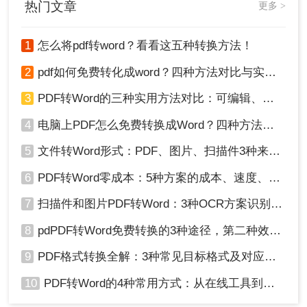
热门文章
更多 >
细介绍几种常见的PDF转Word方法，并为您提供一份全面的转
换指南。
2、选择左侧组。找出" 文件转word"，点击它即可切
1
怎么将pdf转word？看看这五种转换方法！
换工作环境。
3、将您想要的 pdf转 word文档直接拖入工作界面
2
pdf如何免费转化成word？四种方法对比与实操指南（附详细表格）
中，可在文档上设置转换页码，设定好保存路径，
3
PDF转Word的三种实用方法对比：可编辑、保格式、避风险！
点击「开始」等待转换成功。
4
电脑上PDF怎么免费转换成Word？四种方法对比与实操指南（附详细表格）!
5
文件转Word形式：PDF、图片、扫描件3种来源分别怎么处理！
6
PDF转Word零成本：5种方案的成本、速度、精度对比！
7
扫描件和图片PDF转Word：3种OCR方案识别率实测！
8
pdPDF转Word免费转换的3种途径，第二种效率最高！
9
PDF格式转换全解：3种常见目标格式及对应操作方法！
4、转换成功，打开即可查阅。
10
PDF转Word的4种常用方式：从在线工具到桌面软件全梳理！