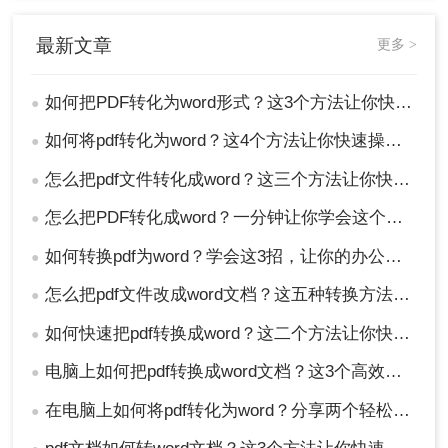
最新文章
更多 >
如何把PDF转化为word形式？这3个方法让你快速转换!
●
如何将pdf转化为word？这4个方法让你快速操作!！
●
怎么把pdf文件转化成word？这三个方法让你快速操作！
●
总结
怎么把PDF转化成word？一分钟让你学会这个好用方法！
●
以上就是如何把PDF转化为word形式的方法介绍
如何转换pdf为word？学会这3招，让你的办公效率瞬间翻倍！
●
了。将PDF文件转换为Word文档的方法多种多样，
怎么把pdf文件改成word文档？这五种转换方法保证让你满意！
●
选择哪一种取决于你的具体需求和资源。对于偶尔
的转换需求，使用Word自带的转换功能或在线工具
如何快速把pdf转换成word？这二个方法让你快速操作！
●
可能就足够了。然而，如果你经常需要进行这类转
电脑上如何把pdf转换成word文档？这3个高效精准的方法，让你办公效能翻倍！
●
换，或者需要高质量的转换效果，那么投资一款专
业的PDF转换软件将是明智之举。随着技术的不断
在电脑上如何将pdf转化为word？分享两个轻松转换的方法！
●
进步，未来我们期待看到更多创新的工具和服务，
让文件格式转换变得更加简单和高效。