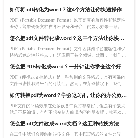
成容易编辑的Word文档，那么我们可以用什么方法来PDF转
如何将pdf转化为word？这4个方法让你快速操作!！
word呢？给大家推荐一个好用的工具，大家可以搜索转转大师
PDF转换器，然后点击进去进行在线转换。
PDF（Portable Document Format）以其高度的兼容性和稳定性
方法三：使用专业的PDF转换软件
著称，能够确保文档在各种设备和平台上的显示效果一致。然
而，PDF的固定布局也给编辑修改带来了挑战。相比之下，
对于需要频繁进行PDF与Word之间转换的用户，投
怎么把pdf文件转化成word？这三个方法让你快速操作！
Word文档具有强大的编辑性和灵活性，可以轻松实现对文档内
资一款专业PDF转换软件可能是更高效的选择。像
容的修改、排版和格式调整。因此，将PDF转化为Word文档成
PDF（Portable Document Format）文件因其跨平台兼容性和保
Adobe Acrobat Pro、Nitro Pro和转转大师PDF转换
为了许多用户的常见需求。那么如何将pdf转化为word呢？以下
持格式稳定性的特点，广泛应用于各个领域。然而，当我们需
器等软件，不仅转换效果好，还提供了更多的编辑
将详细介绍几种将PDF转化为Word的方法。
要对PDF内容进行编辑或修改时，就需要将其转化为Word文
和管理功能。下面以转转大师PDF转换器操作为
怎么把PDF转化成word？一分钟让你学会这个好用方法！
档。那么怎么把pdf文件转化成word呢？下面将介绍三种常用的
例。
方法，帮助您轻松实现PDF到Word的转换。
PDF（便携式文档格式）是一种常用的文件格式，具有可靠的
操作如下：
文件保密性和跨平台的可读性。然而，在某些情况下，我们可
下载地址：https://pdftoword.55.la/
能需要将PDF文件转换为可编辑的Word文档，以便于对文件进
如何转换pdf为word？学会这3招，让你的办公效率瞬间翻倍！
行修改和编辑。本文将介绍一种免费且简便的方法，帮助你在
电脑怎么把PDF转化成word。
PDF文件的阅读效果在众多设备中保持非常好，但是有个缺点
就是不易编辑，有些不想被别人编辑内容的朋友呢，就喜欢把
文档做成PDF格式的，这样既不影响观看又不易被篡改。不
怎么把pdf文件改成word文档？这五种转换方法保证让你满意！
过，当你办公整理资料的时候需要将文档内容复制下来，接到
都是PDF格式的文档，那就很心累了。这时候就需要如何转换
在工作中我们会接触到很多文件，其中PDF格式的文件比较
pdf为word了，那么怎么pdf转word呢？下面讲讲转换方法。