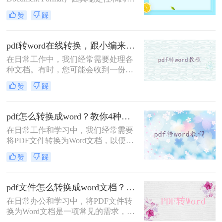
台兼容性而广泛应用。然而，当需要
赞
踩
编辑或修改PDF内容时，将其转换为
Word文档便成为了一种常见需求。那
么pdf怎么免费转word呢？本文将介绍
pdf转word在线转换，跟小编来学习吧
三种免费的PDF转Word方法。
在日常工作中，我们经常需要处理各
种文档。有时，您可能会收到一份
PDF格式的文件，但为了进一步编辑
赞
踩
或修改，您需要将其转换为Word格
式。幸运的是，随着互联网技术的发
展，现在有许多在线工具可以轻松实
pdf怎么转换成word？教你4种实用转换方法！
现PDF到Word的转换，无需安装任何
在日常工作和学习中，我们经常需要
软件。本文将向您介绍如何使用这些
将PDF文件转换为Word文档，以便进
在线服务来完成转换，并提供一些选
行编辑、修改或格式调整。
择在线转换工具时应考虑的因素。
赞
踩
PDF（Portable Document Format）因
其跨平台兼容性和内容稳定性而广受
欢迎，但Word文档则提供了更灵活的
pdf文件怎么转换成word文档？这4个好用的方法千万别错过！
编辑功能。那么pdf怎么转换成word
在日常办公和学习中，将PDF文件转
呢？本文将详细介绍几种将PDF转换
换为Word文档是一项常见的需求，以
成Word的高效方法，帮助用户轻松应
便进行编辑、修改或格式调整。虽然