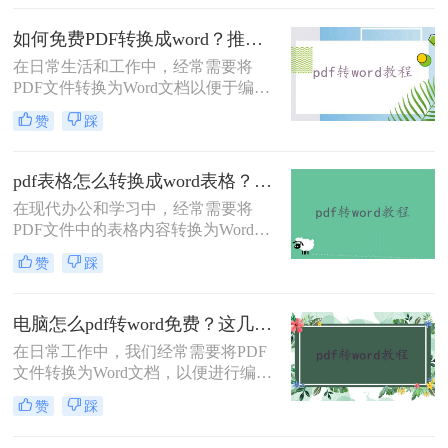
全性著称，但在灵活性方面却不及
Word文档。那么pdf格式如何转换成
如何免费PDF转换成word？推荐3个实用转换方法！
word文档格式呢？本文将介绍三种将
在日常生活和工作中，经常需要将
PDF转换为Word文档格式的实用方
PDF文件转换为Word文档以便于编辑
法，帮助您轻松应对这一需求。
和修改。幸运的是，有多种免费的方
赞
踩
法可以实现这一目标。那么如何免费
PDF转换成word呢？本文将详细介绍
几种常用的免费PDF转Word的方法，
pdf表格怎么转换成word表格？这4种方法很常见！
帮助用户高效地完成转换工作。
在现代办公和学习中，经常需要将
PDF文件中的表格内容转换为Word表
格以便于编辑和修改。那么pdf表格怎
赞
踩
么转换成word表格呢？以下将详细介
绍几种将PDF表格转换成Word表格的
有效方法，帮助用户高效完成转换工
电脑怎么pdf转word免费？这几个转换方法快来看看！
作。
在日常工作中，我们经常需要将PDF
文件转换为Word文档，以便进行编辑
或进一步处理。虽然市面上有许多专
赞
踩
业的软件和服务可以实现这一转换，
但并不是所有的工具都免费且易于使