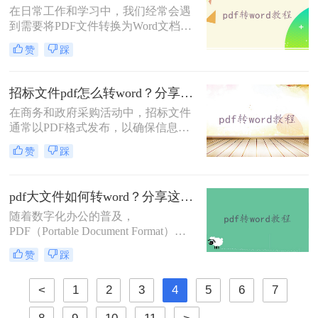
在日常工作和学习中，我们经常会遇
工作效率至关重要。那么pdf格式怎样
到需要将PDF文件转换为Word文档格
转word格式呢？本文将详细介绍几种
式的情况，以便进行编辑、修改或进
将PDF转换为Word的有效方法。
赞
踩
一步处理。PDF文件虽然具有良好的
跨平台兼容性和保护文档内容不被随
意修改的特点，但在需要频繁编辑或
招标文件pdf怎么转word？分享二个高效方法！
调整文档内容时，Word文档则显得更
在商务和政府采购活动中，招标文件
为灵活和方便。那么怎样将pdf转word
通常以PDF格式发布，以确保信息的
文档格式呢？以下将介绍四种将PDF
完整性和安全性。然而，对于需要编
转换为Word文档格式的方法，帮助您
赞
踩
辑、修改或重新排版招标文件的用户
轻松应对各种需求。
来说，PDF格式可能显得不够灵活。
因此，将招标文件从PDF转换为Word
pdf大文件如何转word？分享这三种方法！
格式成为了一个常见的需求。本文将
随着数字化办公的普及，
为您详细介绍招标文件pdf怎么转word
PDF（Portable Document Format）和
的几种高效方法。
Word文档已成为我们日常工作中不可
赞
踩
或缺的文件格式。然而，在处理大型
PDF文件时，我们有时需要将其转换
<
1
2
3
4
5
6
7
为Word格式以便进行编辑和修改。那
么pdf大文件如何转word呢？本文将详