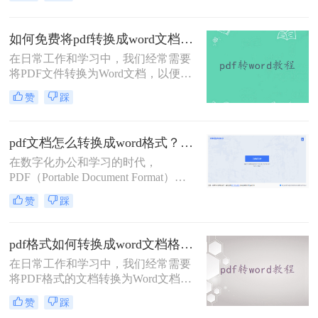
质量的转换效果，但对于一些用户来
说，寻找免费的方法也是很有吸引力
的。那么pdf怎么免费转换成word呢？
如何免费将pdf转换成word文档？分享两个实用转换方法！
以下是三种将PDF文件免费转换成
在日常工作和学习中，我们经常需要
Word文档的方法，让您无需付费即可
将PDF文件转换为Word文档，以便进
实现格式转换。
行编辑、修改或格式调整。虽然市面
赞
踩
上有许多专业的PDF转Word工具，但
并非所有人都愿意或需要为这一功能
付费。幸运的是，有许多免费的方法
pdf文档怎么转换成word格式？这4种转换方法快来看！
可以实现PDF到Word的转换。那么如
在数字化办公和学习的时代，
何免费将pdf转换成word文档呢？本文
PDF（Portable Document Format）因
将详细介绍几种免费将PDF转换成
其跨平台、保持文档原貌的特性而广
Word文档的方法，帮助用户轻松完成
赞
踩
受欢迎。然而，有时我们需要对PDF
转换任务。
文档进行编辑或修改，这时将其转换
为Word格式就显得尤为重要。那么
pdf格式如何转换成word文档格式？教你三个PDF转换方法！
pdf文档怎么转换成word格式呢？本文
在日常工作和学习中，我们经常需要
将详细介绍几种将PDF文档转换成
将PDF格式的文档转换为Word文档格
Word格式的方法，帮助用户轻松完成
式，以便进行编辑、修改或格式调
转换工作。
赞
踩
整。PDF虽然以其跨平台兼容性和安