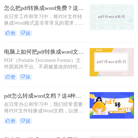
文档。那么pdf怎么免费转换成word文
怎么把pdf转换成word免费？这3个方法可以一试！
档呢？本文将介绍三种免费将PDF转
在日常工作和学习中，将PDF文件转
换为Word文档的方法。
换成Word格式是非常常见的需求，尤
其是在需要编辑和修改文档内容时。
赞
踩
那么怎么把pdf转换成word免费呢？本
文将介绍三种免费且高效的方法，帮
助您轻松完成PDF到Word的转换。
电脑上如何把pdf转换成word文档？试试这三个实用方法！
PDF（Portable Document Format）文
件因其跨平台、不易被篡改的特性而
广受欢迎，但在某些情况下，我们可
赞
踩
能需要将其转换为可编辑的Word文
档。那么电脑上如何把pdf转换成word
文档呢？本文将介绍三种在电脑上将
pdf怎么转成word文档？这4种方法操作起来很简单！
PDF转换为Word文档的方法。
在日常办公和学习中，我们经常需要
将PDF文件转换成Word文档，以便进
行编辑、修改或进一步处理。那么
赞
踩
PDF怎么转成Word文档呢？本文将介
绍四种将PDF转换成Word文档的高效
方法，帮助你轻松完成PDF到Word的