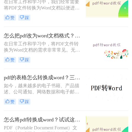
在日常工作和学习中，我们经常需要
将PDF文件转换为Word文档以便进行
编辑和修改。那么怎样pdf免费转换成
赞
踩
word呢？本文将介绍三种免费将PDF
转换成Word的方法。
怎么把pdf改为word文档格式？给大家分享三种简单的转换方法！
在日常工作和学习中，将PDF文件转
换为Word文档的需求非常常见。无论
是为了编辑内容、重新排版还是与其
赞
踩
他工具兼容，掌握几种高效的转换方
法都是非常有用的。那么怎么把pdf改
为word文档格式呢？本文将介绍三种
pdf的表格怎么转换成word？三个方法轻松搞定！
将PDF转换为Word文档的方法。
如今，越来越多的电子书籍、产品描
述、公司通知、网络数据和电子邮件
开始使用PDF格式文件。Adobe设计
赞
踩
PDF文件格式的目的是支持跨平台、
多媒体集成的信息出版和发布，特别
是对网络信息发布的支持。为了实现
怎么将pdf转换成word？试试这二种高效转换方法！
这一目标，PDF具有许多其他电子文
PDF（Portable Document Format）文
件格式无法比拟的优势。但是PDF却