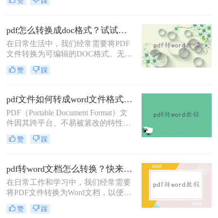
赞
踩
场景。然而，有时我们需要将PDF文
在线转换格式还是客户端转换格式，
件转换为可编辑的Word文档格式，以
都是杠杠的哦，下面就来看看是怎么
便进行修改、编辑或重新排版。那么
pdf怎么转换成doc格式？试试这三种常见转换方法！
pdf如何转word文档格式呢？本文将介
在日常生活中，我们经常需要将PDF
绍三种将PDF转换为Word文档格式的
文件转换为可编辑的DOC格式。无论
方法。
是为了修改内容、复制文本还是进行
赞
踩
格式调整，掌握PDF转DOC的方法都
显得尤为重要。那么pdf怎么转换成
doc格式呢？本文将介绍三种常见的
pdf文件如何转成word文件格式？来学习这2种转换方法！
PDF转DOC的方法。
PDF（Portable Document Format）文
件因其跨平台、不易被篡改的特性，
广泛应用于文件传输和存储。然而，
赞
踩
有时我们需要将PDF文件转换为Word
文档格式，以便进行编辑、修改或重
新排版。那么pdf文件如何转成word文
pdf转word文档怎么转换？快来试试这三种实用方法！
件格式呢？本文将介绍两种将PDF转
在日常工作和学习中，我们经常需要
换为Word文件格式的方法。
将PDF文件转换为Word文档，以便进
行编辑和修改。那么pdf转word文档怎
赞
踩
么转换呢？本文将介绍三种常用的