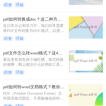
行编辑、修改或格式调整。那么电脑
赞
踩
上如何免费将pdf转换成word呢？本文
将介绍两种免费将PDF转换成Word的
方法。
pdf如何转换成doc？这二种方法轻易转换！
在日常办公和学习中，我们经常需要
将PDF文件转换为DOC格式，以便于
编辑和修改。那么pdf如何转换成doc
赞
踩
呢？本文将介绍两种常用的PDF转
DOC的方法，帮助您轻松完成PDF到
DOC的转换。
pdf文件怎么转word格式？这4个方法让你轻松搞定！
最近老有朋友跟小编吐槽，格式转换
好难啊，网上都没什么好用的工具，
想要将一份PDF格式的文档转换成
赞
踩
Word文档，但是试过很多软件了，转
换出来的结果都是一般般，甚至还有
排版格式都乱了，文字也有出错的。
pdf如何转word文档格式？教你三种好用的转换方法！
有没有好一点的pdf文件怎么转word格
PDF（Portable Document Format）文
式软件呢？好软件当然是有的，就看
件因其格式固定、不易被修改的特
你有没有这个运气遇到了。给大家介
点，广泛应用于各种文档传输和存储
绍一下转转大师PDF转换器，不管是