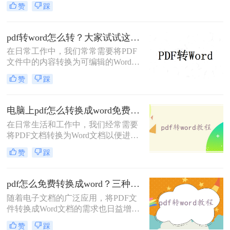
对这一需求。
赞
踩
PDF格式因其跨平台兼容性和内容稳
定性而广受欢迎，但在需要修改文本
内容时，Word文档提供了更大的灵活
pdf转word怎么转？大家试试这三种转换方法！
性和便利性。那么pdf文件怎么转换成
在日常工作中，我们常常需要将PDF
word文档呢？本文将介绍四种将PDF
文件中的内容转换为可编辑的Word文
文件转换为Word文档的实用方法，帮
档，以便于修改或重新排版。幸运的
助您轻松应对这一需求。
赞
踩
是，随着技术的发展，现在有多种方
法可以帮助我们轻松实现这一目标。
那么pdf转word怎么转呢？本文将介绍
电脑上pdf怎么转换成word免费？分享3种方法简单易学！
三种常见的PDF转Word的方法，包括
在日常生活和工作中，我们经常需要
在线转换工具、使用Microsoft Office
将PDF文档转换为Word文档以便进行
以及专业软件转换。
编辑、修改或格式调整。尽管市面上
赞
踩
有许多专业的转换软件，但也有一些
免费且实用的方法可以实现这一需
求。那么电脑上pdf怎么转换成word免
pdf怎么免费转换成word？三种方法任你选择！
费呢？以下是三种免费将PDF转换成
随着电子文档的广泛应用，将PDF文
Word的方法。
件转换成Word文档的需求也日益增
长。虽然有一些付费软件能够提供高
赞
踩