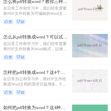
怎么将pdf转成word？教你三种方法转换！
转换。
在日常工作和学习中，我们经常需要
将PDF文件转换为可编辑的Word文
档，以便进行修改、编辑或进一步处
赞
踩
理。那么怎么将PDF转成Word呢？本
文将介绍三种将PDF转换为Word的高
效方法，帮助你轻松完成PDF到Word
怎么从pdf转换成word？可以试试这三个方法！
的转换。
在日常工作和学习中，我们经常需要
将PDF文件转换为Word格式，以便于
编辑和修改。那么怎么从pdf转换成
赞
踩
word呢？本文将介绍三种将PDF转换
为Word的方法，每种方法都有其特点
和适用场景，您可以根据自己的需求
怎样把pdf转换成word？这4个转换方法快收藏起来！
选择最合适的方式。
在日常办公和学习中，将PDF文件转
换成Word文档的需求日益增多。PDF
文件因其不易被编辑和修改的特性而
赞
踩
广受青睐，但在某些情况下，我们可
能需要将其转换为Word以便进行进一
步的编辑和修改。那么怎样把PDF转
如何把pdf转换为word？这4种转换方法快来看！
换成Word呢？本文将介绍四种将PDF