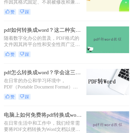
件因其格式固定、不易被修改和兼容
不能直接编辑，因此需要pdf转word，
性强等特点，在文档传输和存储中得
那么pdf的表格怎么转换成word呢？下
赞
踩
到了广泛应用。然而，在某些情况
面就来看看吧。
下，我们可能需要将PDF文件转换为
Word文档，以便进行编辑和修改。那
pdf如何转换成word？这二种实用转换方法了解一下！
么怎么将pdf转换成word呢？本文将介
随着数字化办公的普及，PDF格式的
绍两种将PDF转换成Word的高效方
文件因其跨平台性和安全性而广泛应
法。
用。然而，有时我们需要将PDF文件
赞
踩
转换为Word文档，以便进行编辑、修
改或格式调整。那么pdf如何转换成
word呢？本文将详细介绍两种常见的
pdf怎么转换成word？学会这三种简单的方法，1分钟轻松搞定！
PDF转Word的方法，帮助您轻松应对
在日常的办公和学习环境中，
各种转换需求。
PDF（Portable Document Format）因
其跨平台兼容性和保持文档原貌的特
赞
踩
性而广受欢迎。然而，当我们需要对
PDF文档进行编辑或修改时，将其转
换为Word文档便成为了一个常见的需
电脑上如何免费将pdf转换成word？分享2种实用方法！
求。那么pdf怎么转换成word呢？本文
在日常生活中和工作中，我们经常需
将探讨几种将PDF转换成Word文档的
要将PDF文档转换为Word文档以便进
方法，帮助您轻松应对这一任务。