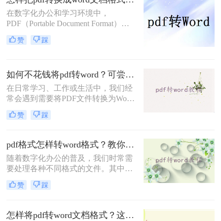
介绍几种常见的方法来实现这一转换
在数字化办公和学习环境中，
过程。
PDF（Portable Document Format）因
其跨平台兼容性和内容稳定性而广受
赞
踩
欢迎。然而，当需要编辑或修改PDF
文档中的文本时，将其转换为Word文
档格式（如.doc或.docx）便成为了一
如何不花钱将pdf转word？可尝试这4种方法！
个常见的需求。那么怎样把pdf转换成
word文档格式呢？本文将详细介绍几
在日常学习、工作或生活中，我们经
种高效将PDF转换为Word文档的方
常会遇到需要将PDF文件转换为Word
法，帮助您轻松应对这一挑战。
文档的情况，以便进行编辑、修改或
赞
踩
格式调整。然而，市面上许多专业的
PDF转换工具都需要付费才能使用，
这对于预算有限的用户来说可能是一
pdf格式怎样转word格式？教你4种简单快速的方法！
个不小的障碍。幸运的是，还有一些
随着数字化办公的普及，我们时常需
免费且高效的方法可以帮助我们实现
要处理各种不同格式的文件。其中，
PDF到Word的转换。那么如何不花钱
PDF（便携式文档格式）因其能在任
将pdf转word呢？本文将详细介绍几种
赞
踩
何设备上保持一致的版面而广受欢
不花钱将PDF转换为Word文档的实用
迎。然而，在编辑内容时，Word文档
方法。
通常更为便捷。因此，掌握将PDF文
怎样将pdf转word文档格式？这4个方法让你轻松掌握!
件转换为Word文档的方法，对于提高