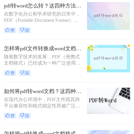
用。那么电脑怎么pdf转word免费呢？
pdf转word怎么转？这四种方法帮你轻松转换!
本文将介绍三种在电脑上免费将PDF
在数字化办公和学术研究的日常中，
转换为Word文档的方法。
PDF（Portable Document Format）文
档因其优秀的跨平台兼容性和格式稳
赞
踩
定性而广受欢迎。然而，当我们需要
编辑或修改PDF文件的内容时，往往
会发现Word文档更加便捷高效。因
怎样将pdf文件转换成word文档？这三种方法任你选择！
此，将PDF转换为Word文档成为了一
随着数字技术的发展，PDF（便携式
项重要且常见的任务。那么pdf转word
文档格式）已经成为一种广泛使用的
怎么转呢？本文将详细介绍几种将
文件格式，用于共享文档而不改变其
PDF转换为Word文档的实用方法，帮
赞
踩
外观。然而，在某些情况下，我们可
助您轻松应对这一挑战。
能需要将PDF文件转换为Word文档，
以便能够轻松地对其进行编辑。本文
如何将pdf转word文档？这四种方法教会你！
将指导您怎样将pdf文件转换成word文
在现代办公环境中，PDF文件因其跨
档。
平台兼容性和格式稳定性而被广泛使
用。然而，在某些情况下，用户可能
赞
踩
需要将PDF文件转换成Word文档，以
便进一步编辑文本或进行格式调整。
那么如何将pdf转word文档呢？本文将
怎样把pdf转换成word文档格式？这三种方法帮你轻松解决！