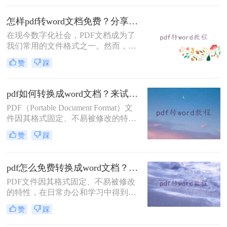
PDF转Word方法。
怎样pdf转word文档免费？分享三种简单易学的转换方法！
在现今数字化社会，PDF文档成为了
我们常用的文件格式之一。然而，有
时我们需要对PDF文档进行编辑或修
赞
踩
订，这时候将其转换为Word文档就尤
为重要。虽然市面上有很多转换工
具，但它们大多需要付费才能使用。
pdf如何转换成word文档？来试试这二个转换方法！
那么，怎样pdf转word文档免费呢？在
PDF（Portable Document Format）文
本文中，将向您详细介绍几种免费转
件因其格式固定、不易被修改的特
换方法。
点，在日常工作和学习中得到了广泛
赞
踩
应用。然而，在某些情况下，我们可
能需要将PDF文件转换成Word文档以
便于编辑和修改。那么pdf如何转换成
pdf怎么免费转换成word文档？这三个方法教你轻松搞定！
word文档呢？本文将介绍两种将PDF
PDF文件因其格式固定、不易被修改
转换成Word文档的方法。
的特性，在日常办公和学习中得到了
广泛应用。然而，有时我们需要对
赞
踩
PDF文件内容进行编辑或修改，这就
需要将PDF文件转换为可编辑的Word