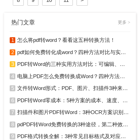
8
9
10
11
>
细介绍几种将PDF大文件转换为Word
文档的方法，帮助您更高效地完成工
作。
热门文章
更多 >
1
怎么将pdf转word？看看这五种转换方法！
2
pdf如何免费转化成word？四种方法对比与实操指南（附详细表格）
3
PDF转Word的三种实用方法对比：可编辑、保格式、避风险！
4
电脑上PDF怎么免费转换成Word？四种方法对比与实操指南（附详细表格）!
5
文件转Word形式：PDF、图片、扫描件3种来源分别怎么处理！
6
PDF转Word零成本：5种方案的成本、速度、精度对比！
7
扫描件和图片PDF转Word：3种OCR方案识别率实测！
8
pdPDF转Word免费转换的3种途径，第二种效率最高！
9
PDF格式转换全解：3种常见目标格式及对应操作方法！