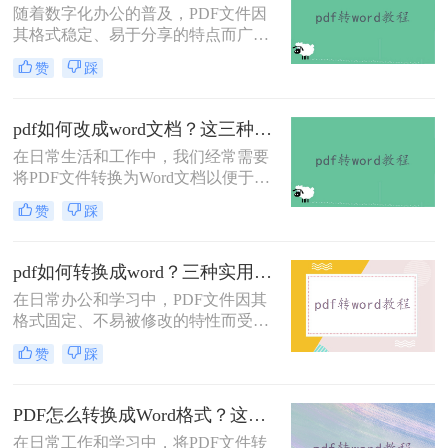
随着数字化办公的普及，PDF文件因
转换成Word的方法，旨在帮助用户快
其格式稳定、易于分享的特点而广泛
速、准确地完成PDF到Word的转换。
应用于各类文档的保存与传输。然
赞
踩
而，在需要对PDF文档进行编辑时，
将其转换成Word文档成为了许多人的
首选。那么如何把pdf转换为word呢？
pdf如何改成word文档？这三种方法快来尝试下吧 ！
本文将介绍四种将PDF转换为Word的
在日常生活和工作中，我们经常需要
方法。
将PDF文件转换为Word文档以便于编
辑和修改。那么pdf如何改成word文档
赞
踩
呢？本文将介绍三种常用的方法来实
现这一目标。
pdf如何转换成word？三种实用方法教会你！
在日常办公和学习中，PDF文件因其
格式固定、不易被修改的特性而受到
广泛应用。然而，当需要编辑或修改
赞
踩
PDF文件内容时，将其转换为Word文
档成为了一个常见的需求。那么pdf如
何转换成word呢？本文将介绍三种将
PDF怎么转换成Word格式？这四种方法分享给你！
PDF转换成Word的方法。
在日常工作和学习中，将PDF文件转