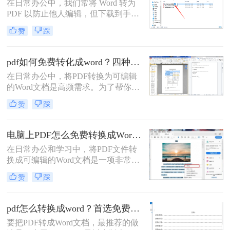
在日常办公中，我们常将 Word 转为
PDF 以防止他人编辑，但下载到手的
PDF 往往又需要修改内容，这时就不
赞
踩
得不将 PDF 再转回 Word。然而，很
多用户尝试后发现：要么转换后排版
错乱，要么工具捆绑广告，甚至文件
pdf如何免费转化成word？四种方法对比与实操指南（附详细表格）
受损。那么 PDF 如何改成 Word 文
在日常办公中，将PDF转换为可编辑
档？本文从 转换质量、操作难度、文
的Word文档是高频需求。为了帮你快
件安全、批量能力 四个维度，对比三
速选出最适合自己的方案，下表汇总
种主流方法，帮助您快速选出最合适
赞
踩
了四种主流免费方法的核心差异：
的那一种。
电脑上PDF怎么免费转换成Word？四种方法对比与实操指南（附详细表格）!
在日常办公和学习中，将PDF文件转
换成可编辑的Word文档是一项非常高
频的需求。PDF虽然版式固定、不易
赞
踩
篡改，但编辑修改较为困难，而Word
文档则更便于调整格式和修改内容。
为了帮你快速选出最适合自己的转换
pdf怎么转换成word？首选免费工具，复杂文件再上专业软件！
方式，下表汇总了四种主流免费方法
要把PDF转成Word文档，最推荐的做
的核心差异：