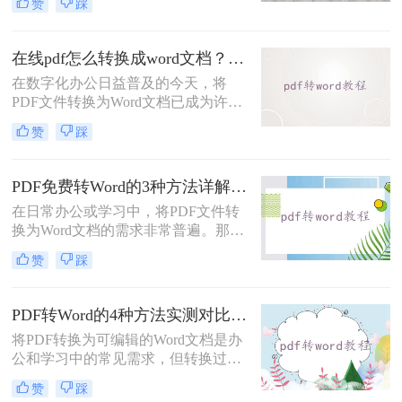
赞
踩
换工具需付费或存在隐私风险，那么
如何不花钱将pdf转word呢？本文精选
5种完全免费的解决方案。所有方法
在线pdf怎么转换成word文档？PDF猫与转转大师2种在线工具使用指南与功能对比！
均基于官方或开源平台，确保零成
在数字化办公日益普及的今天，将
本、无广告、无数据泄露。无需任何
PDF文件转换为Word文档已成为许多
付费，即可实现高质量转换，告别格
职场人士和学生群体的日常需求。
式错乱与隐私担忧！
赞
踩
PDF格式虽然便于分享和保持格式一
致，但编辑起来却相对麻烦。因此，
找到一种高效、便捷的在线转换方法
PDF免费转Word的3种方法详解：复制粘贴、在线工具与Word内置转换效果对比！
显得尤为重要。那么在线pdf怎么转换
在日常办公或学习中，将PDF文件转
成word文档呢？本文将介绍两种在线
换为Word文档的需求非常普遍。那么
将PDF转换成Word文档的方法。
pdf怎么免费转换成word文档呢？本文
赞
踩
将重点介绍三种免费且无需专业技能
的PDF转Word方法，助您快速解决问
题。
PDF转Word的4种方法实测对比：在线工具、Adobe Acrobat、Word内置与OCR识别方案选择！
将PDF转换为可编辑的Word文档是办
公和学习中的常见需求，但转换过程
中常出现格式错乱、图片丢失等问
赞
踩
题。那么pdf文档怎么转换成word格式