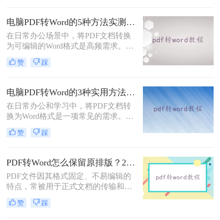
呢？本文将系统介绍几种主流方法，
助你高效完成转换。
电脑PDF转Word的5种方法实测指南：从在线工具到OCR识别与命令行自动化！
在日常办公场景中，将PDF文档转换
为可编辑的Word格式是高频需求。那
么电脑pdf怎么转换成word呢？本文综
赞
踩
合2025年最新技术动态，系统解析
PDF转Word的实战方案。
电脑PDF转Word的3种实用方法对比：转换软件、Word内置功能与在线工具详解！
在日常办公和学习中，将PDF文档转
换为Word格式是一项常见的需求。
Word文档因其易于编辑和修改的特点
赞
踩
而备受青睐。那么电脑上pdf怎么转换
成word呢？本文将介绍三种将PDF转
换成Word的实用方法。
PDF转Word怎么保留原排版？2种方法对比：Adobe Acrobat DC与专业转换软件实测
PDF文件因其格式固定、不易编辑的
特点，常被用于正式文档的传输和存
档。然而，当我们需要编辑PDF内容
赞
踩
时，将其转换为Word文档是常见需
求。但许多用户在转换后发现排版混