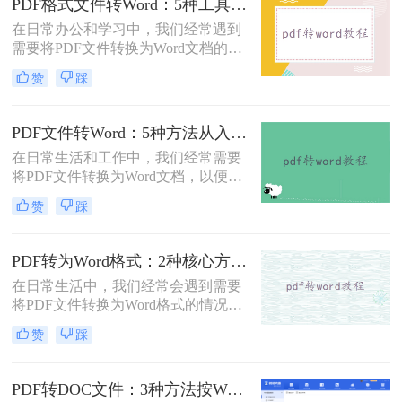
PDF格式文件转Word：5种工具按文件来源和用途对照选择！
在日常办公和学习中，我们经常遇到
需要将PDF文件转换为Word文档的需
求。PDF格式的文件如何转Word一直
赞
踩
是困扰许多用户的难题。无论是需要
编辑合同条款、修改论文内容，还是
调整报告格式，掌握高效的PDF转
PDF文件转Word：5种方法从入门到避坑的实操指南！
Word技巧都至关重要。本文将为您详
在日常生活和工作中，我们经常需要
细介绍几种经过实践验证的有效方
将PDF文件转换为Word文档，以便于
法，帮助您快速解决格式转换问题。
编辑和修改。那么怎么把pdf文件转换
赞
踩
成word呢？本文将详细介绍几种将
PDF文件转换成Word文档的方法，帮
助大家轻松应对这一需求。
PDF转为Word格式：2种核心方法的适用场景和操作差异！
在日常生活中，我们经常会遇到需要
将PDF文件转换为Word格式的情况，
以便于编辑和修改文件内容。那么如
赞
踩
何将pdf转为word格式呢？本文将介绍
两种将PDF转为Word的方法。
PDF转DOC文件：3种方法按Word版本兼容性选择！