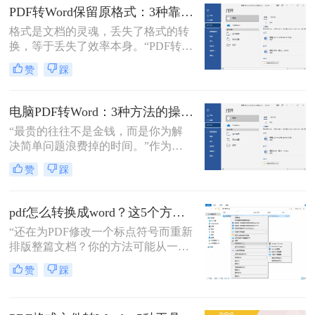
了。
疼：一份精心排版的报告、合同或方
PDF转Word保留原格式：3种靠谱方法的关键参数配置！
案，转换后却面目全非，表格错位、
格式是文档的灵魂，丢失了格式的转
字体变异、版面混乱，不得不花费大
换，等于丢失了效率本身。“PDF转完
量时间重新调整。
Word，排版全乱了，还不如自己重打
赞
踩
一遍！”这是小编在后台收到最多的
吐槽之一。作为一名深耕办公软件领
域多年的测评博主，我深知一份格式
电脑PDF转Word：3种方法的操作步骤和常见报错处理！
错乱、需要手动调整数小时的Word文
“最贵的往往不是金钱，而是你为解
档，对职场人来说是多么糟糕的体
决简单问题浪费掉的时间。”作为专
验。那么pdf转word如何保留原格式
注电脑办公软件测评多年的博
呢？
赞
踩
主，“电脑怎么将pdf转换成word免
费”是我被问及最多的问题之一。这
背后，是无数职场人和内容创作者面
pdf怎么转换成word？这5个方法亲测有效，职场人必备技能！
对合同、报告、文献时，渴望高效提
“还在为PDF修改一个标点符号而重新
取、编辑信息的真切需求。
排版整篇文档？你的方法可能从一开
始就错了。”作为一名深耕电脑办公
赞
踩
软件领域多年的测评博主，小编每天
都能在后台看到大量关于文档格式转
换的求助。