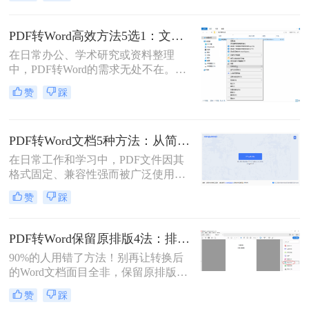
文件中的内容时，将其转换为Word格
式变得尤为重要。那么pdf文件怎么转
换为word格式呢？本文将介绍三种简
PDF转Word高效方法5选1：文件大小和类型决定用哪个！
单实用的方法，帮助您轻松将PDF文
在日常办公、学术研究或资料整理
件转换为Word格式。
中，PDF转Word的需求无处不在。那
么pdf怎么转换成word呢？本文将系统
赞
踩
解析5种主流方法，涵盖不同场景，
助你轻松应对各类转换难题。
PDF转Word文档5种方法：从简单复制到专业软件的适用范围！
在日常工作和学习中，PDF文件因其
格式固定、兼容性强而被广泛使用。
然而，PDF的静态特性也带来了编辑
赞
踩
困难的问题。为了便于修改和协作，
将PDF转换为可编辑的Word文档成为
许多用户的刚需。那么pdf怎么转换成
PDF转Word保留原排版4法：排版优先模式、OCR选项和格式修复全流程！
word文档呢？本文将详细介绍五种常
90%的人用错了方法！别再让转换后
用的PDF转Word方法，帮助您选择最
的Word文档面目全非，保留原排版的
适合自己的解决方案。
秘密就在这里。“这表格怎么全乱
赞
踩
了？”、“字体全变了，我还得一个个