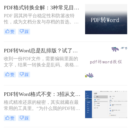
乱，影响使用体验。那么pdf转word怎
PDF格式转换全解：3种常见目标格式及对应操作方法！
么保留原排版呢？本文将介绍两种方
PDF 因其跨平台稳定性和防篡改特
法，帮助你在PDF转Word时尽可能保
性，成为文档分发与存档的首选。但
留原排版。
当需要编辑内容、调整格式或提取文
赞
踩
本时，将其转换为可编辑的 Word 文
档（.docx）就成为刚需。那么怎么转
换pdf格式呢？以下分方法解析当前主
PDF转Word总是乱排版？试了好几个办法，这几个真的能用！
流转换途径。
收到一份PDF文件，需要编辑里面的
文字，结果一转换全是乱码、表格错
位、图片跑偏——这种糟心事估计不
赞
踩
少人都遇到过。其实pdf怎么转换成
word这个问题，并不是某一个工具就
能通杀所有情况的，关键得看你手里
PDF转Word格式不变：3招从文件选择到输出设置全流程！
的PDF是什么类型、要转几个文件、
对排版要求高不高。本文就按不同场
格式精准还原的秘密，其实就藏在最
景，把我自己实际用过、觉得靠谱的
常用的工具里。“为什么我的PDF转成
几种方法整理出来，包括在线直接
Word后，格式全乱了？”——这是小
赞
踩
转、批量处理、以及对排版要求高时
编在后台收到最多的问题之一。相信
该怎么操作，看完你就知道该选哪个
无数职场人和内容创作者都曾为此头