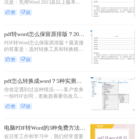
法是：先用Word 2013及以上版本直
接打开PDF（免费、无损）、再用
赞
踩
Google Drive在线转换（免费、云
端），如果遇到扫描件或复杂排版，
最后用专业的转转大师pdf转换器兜
pdf转word怎么保留原排版？2026最新实测，这5种方法从免费到专业全搞定！
底。
PDF转Word怎么保留原排版？最直接
的答案是：选对转换工具和转换模式
——可编辑PDF优先用Word直接打开
赞
踩
或专业转换软件的“排版优先”模式，
扫描件PDF必须用带OCR识别功能的
工具才能还原文字与版面。 这是解决
pdf怎么转换成word？5种实测方法，从免费到专业全攻略！
排版错乱、表格移位、字体变样等问
题的核心原则。
你肯定遇到过这种情况——客户发来
一份PDF合同，老板急着要你改几个
字；老师上传的PDF课件，你想复制
赞
踩
一段做笔记；或者自己扫描的纸质文
件，想直接编辑里面的文字。不管你
是办公室文员、学生，还是自由职业
电脑PDF转Word的3种免费方法实测：含效果对比与适用场景说明！
者，“pdf怎么转换成word”绝对是高频
刚需。
在日常工作和学习中，我们经常需要