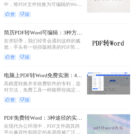
中，将PDF文件转换为可编辑的Word
文档是极高频的需求。但最令人头疼
赞
踩
的往往不是转换本身，而是转换后出
现的格式错乱、排版崩坏、图片移位
等“惨剧”。面对PDF 转 Word 后排版
简历PDF转Word可编辑：3种方法保留排版不乱的实测！
全乱/文字错位/串行/乱跑怎么办这一
在求职季，我们经常会遇到这样的尴
难题，很多人尝试了各种免费工具却
尬：手头有一份排版精美的PDF简
依然无法解决。
历，但招聘系统只允许上传Word格
赞
踩
式，或者HR希望能直接在简历上修
改批注。面对这种情况，掌握pdf简历
怎么转word简历的技巧就显得至关重
电脑上PDF转Word免费实测：4个方案的转换效果和注意事项！
要。直接复制粘贴不仅会打乱排版，
高精度转换并非收费软件的专利，选
还可能丢失关键信息。
对方法，免费工具一样能帮你搞定复
杂排版。“免费的工具转换效果肯定
赞
踩
很差吧？”这是我作为办公软件测评
博主最常听到的误解。许多职场人在
处理pdf转word时，往往陷入“收费软
PDF免费转Word：3种途径的实际费用、限制和效果对比！
件太贵，免费工具怕坑”的两难境
在现代办公环境中，PDF文件因其跨
地。那么电脑上怎么把pdf转成word免
平台兼容性和固定的布局而被广泛使
费呢？