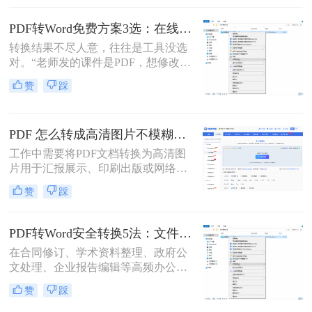
调？”——相信这是无数职场人在将
PDF转为Word文档时，最崩溃的瞬
PDF转Word免费方案3选：在线免费额度、客户端试用和Word自带的区别！
间。一份精心排版的PDF报告，转换
转换结果不尽人意，往往是工具没选
后却变成需要“二次加工”的混乱文
对。“老师发的课件是PDF，想修改内
档，不仅浪费时间，更可能引发关键
容怎么办？”“客户发来的合同是
信息错漏的风险。那么pdf转word怎么
赞
踩
PDF，需要调整条款怎么处理？”从事
保留原排版呢？
办公软件测评多年，小编每天在后台
看到最多的，就是这类关于PDF编辑
PDF 怎么转成高清图片不模糊？5种高清转换方法（2026实测指南）
的“灵魂拷问”。
工作中需要将PDF文档转换为高清图
片用于汇报展示、印刷出版或网络分
享，但转换后图片模糊不清、细节丢
赞
踩
失、放大后出现马赛克……这些"清
晰度灾难"不仅影响专业形象，更可
能导致重要信息无法识别。那么PDF
PDF转Word安全转换5法：文件加密、隐私保护和格式修复完整方案！
怎么转成高清图片不模糊呢？别再忍
在合同修订、学术资料整理、政府公
受模糊图片！本文直击痛点，提供可
文处理、企业报告编辑等高频办公场
立即执行的高清转换方案，助您10分
景中，将PDF精准转换为可编辑Word
钟内获得印刷级清晰度！
赞
踩
文档是效率刚需，却也是“翻车”重灾
区：表格错位、文字乱码、格式崩