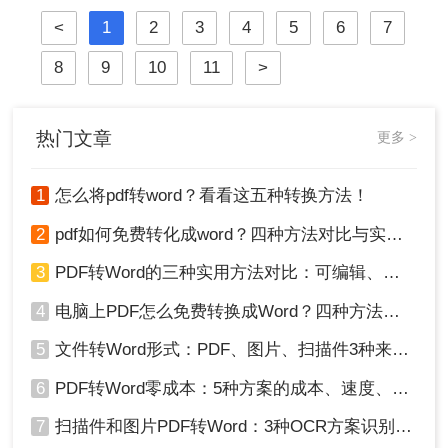
坏、敏感信息泄露……2025年国家网
<
1
2
3
4
5
6
7
信办通报多起因在线转换工具导致的
企业核心数据泄露事件！
8
9
10
11
>
热门文章
更多 >
1
怎么将pdf转word？看看这五种转换方法！
2
pdf如何免费转化成word？四种方法对比与实操指南（附详细表格）
3
PDF转Word的三种实用方法对比：可编辑、保格式、避风险！
4
电脑上PDF怎么免费转换成Word？四种方法对比与实操指南（附详细表格）!
5
文件转Word形式：PDF、图片、扫描件3种来源分别怎么处理！
6
PDF转Word零成本：5种方案的成本、速度、精度对比！
7
扫描件和图片PDF转Word：3种OCR方案识别率实测！