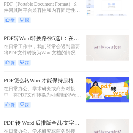
PDF（Portable Document Format）文
件因其跨平台兼容性和内容固定性而
广受欢迎，但在某些情况下，我们可
赞
踩
能需要将其转换为DOC（Microsoft
Word文档）格式以进行编辑和修改。
那么pdf文件怎么转换成doc文件呢？
PDF转Word转换路径5选1：在线、软件、手机端各场景最优解！
本文将介绍三种将PDF文件转换成
在日常工作中，我们经常会遇到需要
DOC文件的方法。
将PDF文件转换为Word文档的情况，
以便对内容进行编辑或修改。那么pdf
赞
踩
转word怎么转呢？本文将介绍五种将
PDF转换为Word的方法，帮助你选择
最适合自己的转换方式。
PDF怎么转Word才能保持原格式不变/版式不乱？3种专业有效方法全解析！
在日常办公、学术研究或商务对接
中，将PDF文件转换为可编辑的Word
文档是极高频的需求。但最令人头疼
赞
踩
的往往不是转换本身，而是转换后出
现的格式错乱、排版崩坏、图片移位
等“惨剧”。因此，很多人都在苦苦寻
PDF 转 Word 后排版全乱/文字错位/串行/乱跑怎么办？3种高保真转换方法全解析
找“PDF怎么转Word才能保持原格式
在日常办公、学术研究或商务对接
不变/版式不乱”的完美方案。