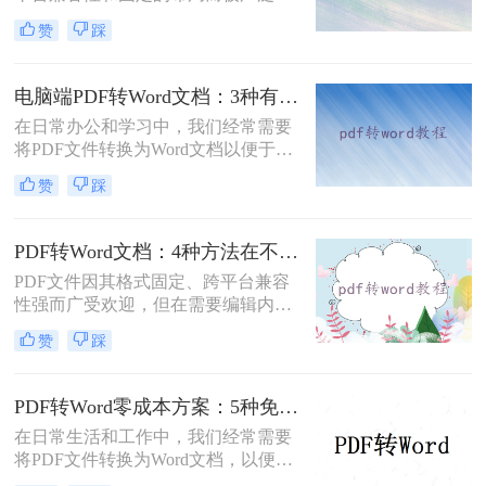
用。然而，在需要对内容进行编辑
赞
踩
时，我们往往需要将其转换为Word文
档。那么如何免费转换pdf格式为word
呢？本文将介绍三种常用的免费方法
电脑端PDF转Word文档：3种有效方法的具体操作步骤！
来实现这一目标。
在日常办公和学习中，我们经常需要
将PDF文件转换为Word文档以便于编
辑和修改。那么电脑上pdf怎么转换成
赞
踩
word文档呢？本文将介绍三种将PDF
转换为Word文档的方法，帮助您轻松
完成PDF到Word的转换。
PDF转Word文档：4种方法在不同文件类型下的转换效果！
PDF文件因其格式固定、跨平台兼容
性强而广受欢迎，但在需要编辑内容
时，将其转换为可编辑的Word文档成
赞
踩
为刚需。那么pdf怎么转换成word文档
呢？本文将系统梳理6种主流转换方
法，助您高效完成格式转换。
PDF转Word零成本方案：5种免费路径的适用边界和效果评估！
在日常生活和工作中，我们经常需要
将PDF文件转换为Word文档，以便进
行编辑、修改或进一步处理。然而，