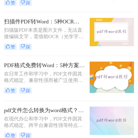
赞
踩
市面上许多PDF转Word工具都需要付
费使用。那么pdf怎么转换成word不花
钱呢？本文将介绍几种不花钱的常用
扫描件PDF转Word：5种OCR方案的识别精度和速度对比！
方法，帮助您轻松实现PDF到Word的
扫描版PDF本质是图片文件，无法直
转换。
接编辑文字，需借助OCR（光学字符
识别）技术提取文字并转换为可编辑
赞
踩
的Word格式。那么扫描pdf怎么转换
成word文档呢？本文将介绍系统梳理
5种主流方案，助您高效完成转换。
PDF格式免费转Word：5种方案的速度、精度、文件限制对比！
在日常工作和学习中，PDF文件因其
格式稳定、兼容性强而被广泛使用。
然而，当需要对PDF内容进行编辑
赞
踩
时，很多人会遇到困难。此时，将
PDF转换为可编辑的Word文档就成为
必要操作。面对"pdf格式怎么免费转
pdf文件怎么转换为word格式？这3种转换方法可以尝试下！
换成word"这一常见需求，本文将为
在现代办公和学习中，PDF文件因其
您详细介绍五种安全、高效且完全免
格式稳定、跨平台兼容性强等特点而
费的转换方法，帮助您轻松实现格式
被广泛使用。然而，当需要编辑PDF
转换。
赞
踩