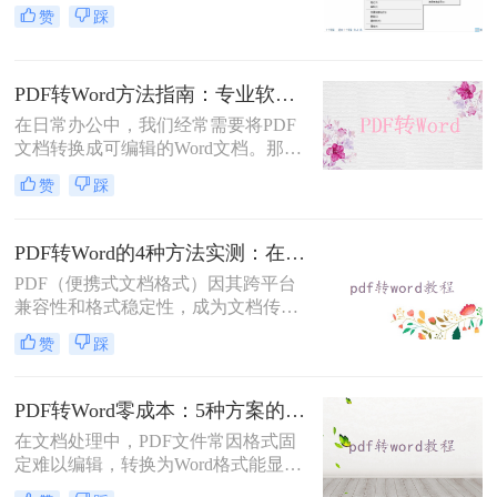
档共享和存档的首选。但若需编辑内
赞
踩
容或调整格式，需将PDF转换为
Word。那么pdf如何转换成word呢？
本文整理 5种主流转换方法，帮助用
PDF转Word方法指南：专业软件、在线工具、Word内置与改后缀名4种方案对比！
户高效完成转换。
在日常办公中，我们经常需要将PDF
文档转换成可编辑的Word文档。那么
如何将pdf转换成word呢？本文将介绍
赞
踩
几种常用的PDF转Word的方法，助您
高效完成文档转换。
PDF转Word的4种方法实测：在线工具、Word、Adobe与开源软件对比！！
PDF（便携式文档格式）因其跨平台
兼容性和格式稳定性，成为文档传输
的首选格式。然而，当我们需要编辑
赞
踩
文档内容时，将其转换为Word格式
（.docx）更为方便。那么pdf转换成
word怎么转呢？本文将详细介绍几种
PDF转Word零成本：5种方案的成本、速度、精度对比！
常用的PDF转Word方法，助您轻松完
在文档处理中，PDF文件常因格式固
成转换。
定难以编辑，转换为Word格式能显著
提升工作效率。然而，市面上许多转