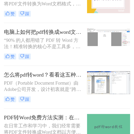
将PDF文件转换为Word文档格式，以
便进行编辑和修改。那么电脑pdf怎么
赞
踩
转word文档格式免费呢？本文将介绍
三种实用的免费方法，帮助您轻松实
现PDF到Word的转换。
电脑上如何把pdf转换成word文档？这3个高效精准的方法，让你办公效能翻倍！
“90% 的人都用错了 PDF 转 Word 方
法！精准转换的核心不是工具多，而
是选对适配场景”职场中，“PDF 转
赞
踩
Word” 是高频刚需 —— 项目报告需提
取数据、合同文件要修改条款、学术
论文需调整格式，稍有不慎就会出现
怎么将pdf转word？看看这五种转换方法！
排版错乱、文字丢失、表格变形等问
PDF（Portable Document Format）由
题。
Adobe公司开发，设计初衷就是"跨设
备一致性呈现"——无论在什么设备
赞
踩
上打开，排版都完全一样。这个优点
也正是它难以编辑的原因：PDF内部
用固定坐标记录每个文字、图形的精
PDF转Word免费方法实测：在线工具、Word内置功能与手动复制3种方式对比！
确位置，而Word是流式排版，内容从
在日常工作和学习中，我们经常需要
上到下流动、自动换行。
将PDF文件转换成Word文档以方便编