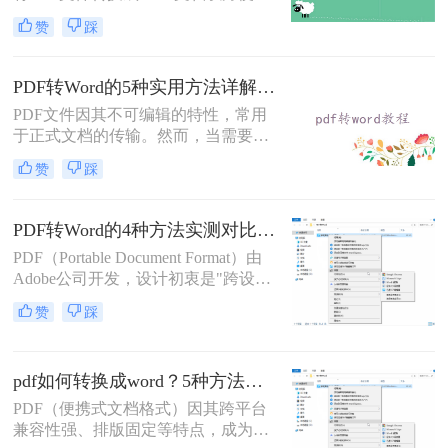
辑。那么怎么不花钱把pdf转成word
赞
踩
呢？以下是三种可以免费使用的PDF
转Word的方法，帮助您根据具体需求
选择最适合的方式。
PDF转Word的5种实用方法详解：含扫描件OCR处理与格式校对指南！
PDF文件因其不可编辑的特性，常用
于正式文档的传输。然而，当需要对
PDF内容进行修改时，将其转换为可
赞
踩
编辑的Word文档是必要的。那么pdf
怎么转换成word呢？本文将介绍5种
常见且高效的方法，帮助您快速完成
PDF转Word的4种方法实测对比（附还原度对比表）！
转换。
PDF（Portable Document Format）由
Adobe公司开发，设计初衷是"跨设备
一致性呈现"——无论在什么设备上
赞
踩
打开，排版都完全一样。这个优点也
正是它难以编辑的原因：PDF内部用
固定坐标记录每个文字、图形的精确
pdf如何转换成word？5种方法从免费到编程实测对比！
位置，而Word是流式排版，内容从上
到下流动、自动换行。
PDF（便携式文档格式）因其跨平台
兼容性强、排版固定等特点，成为文