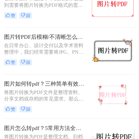
到需要将图片转换为PDF格式的需
求。无论是为了方便存档、分享或打
赞
踩
印，将图片转换为PDF格式是一项很
常见的操作。那么图片转pdf格式怎么
弄免费呢？在本文中，我将介绍五种
图片转PDF后模糊/不清晰怎么办？三种有效方法帮你解决！
简便方法来帮助您免费将图片转换为
PDF格式。
在日常办公、设计交付以及学术资料
整理中，我们经常需要将JPG、PNG
等格式的图片合并转换为PDF文档。
赞
踩
然而，许多用户都遇到过这样一个令
人头疼的问题：明明原图在电脑上查
看非常清晰，转换生成的PDF文件却
图片如何转pdf？三种简单有效的方法分享！
变得模糊、边缘出现锯齿，甚至无法
进行高质量的打印。面对图片转PDF
将图片转换为PDF文件是整理资料、
后模糊/不清晰怎么办这一难题，很多
分享文档或存档的常见需求。那么图
人往往束手无策。
片如何转pdf呢？本文将介绍三种简单
赞
踩
有效的方法，助您快速完成转换。
图片怎么转pdf？5常用方法全攻略！
将图片转换为PDF是整理文档、归档