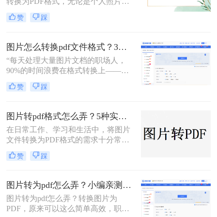
转换为PDF格式，无论是个人照片管
案，涵盖手机、电脑、在线及自动化
理、证件扫描，还是商业和行政领域
赞
踩
方式，帮助您根据场景灵活选用。
的文档整理、合同协议，这种转换都
能提高数据管理效率、传输效率和安
全性。那么图片转为pdf怎么弄呢？本
图片怎么转换pdf文件格式？3种高效方法全解析，职场人必备技能！
文将介绍三种将图片转换为PDF的方
“每天处理大量图片文档的职场人，
法。
90%的时间浪费在格式转换上——这
不是技术问题，而是方法误区。” 作
赞
踩
为深耕办公软件测评多年的博主，小
编发现许多用户仍在用截图拼接的原
始方式处理图片转PDF需求。那么图
图片转pdf格式怎么弄？5种实用的转换方法！
片怎么转换pdf文件格式呢？本文将揭
在日常工作、学习和生活中，将图片
秘三种专业级转换方法，结合实测数
文件转换为PDF格式的需求十分常
据帮你突破效率瓶颈。
见。PDF格式因其跨平台兼容性强、
赞
踩
内容不易篡改、排版稳定等优势，成
为文件共享与存档的首选。那么图片
转pdf格式怎么弄呢？本文将介绍几种
图片转为pdf怎么弄？小编亲测5种实用方法，告别繁琐操作！
常见的图片转PDF方法，帮助用户高
图片转为pdf怎么弄？转换图片为
效完成转换。
PDF，原来可以这么简单高效，职场