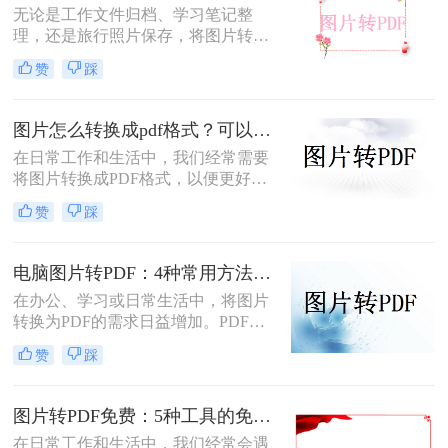
无论是工作文件归档、学习笔记整
理，还是旅行照片保存，将图片转换
为PDF都能让内容更规范、更易分
赞
踩
享。那么如何图片转pdf呢？本文提供
电脑、手机、在线网站、免费软件等
5种常用方法，3分钟即可学会！
图片怎么转换成pdf格式？可以试试这4个转换方法！
在日常工作和生活中，我们经常需要
将图片转换成PDF格式，以便更好地
分享、保存或打印。那么图片怎么转
赞
踩
换成pdf格式呢？本文将介绍四种将图
片转换成PDF格式的方法。
电脑图片转PDF：4种常用方法按Windows和Mac系统分别推荐！
在办公、学习或日常生活中，将图片
转换为PDF的需求日益增加。PDF格
式因其跨平台兼容性、可编辑性和安
赞
踩
全性，成为文档分享和存储的首选。
以下是几种简单实用的方法，涵盖操
作系统自带工具、专业软件及在线服
图片转PDF免费：5种工具的免费额度、水印和文件限制对比！
务，帮助您高效完成图片到PDF的转
在日常工作和生活中，我们经常会遇
换。