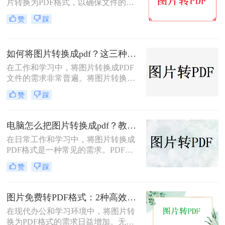
片转换为PDF格式，以确保文件的格
式和排版保持不变，同时方便分享和
赞
踩
传递。那么图片怎么转PDF的格式
呢？本文将介绍三种将图片转换为
PDF格式的方法。
如何将图片转换成pdf？这三种方法帮助你解决问题！
在工作和学习中，将图片转换成PDF
文件的需求非常普遍。将图片转换成
PDF不仅可以方便地整合多张图片，
赞
踩
还可以确保文件格式的一致性和兼容
性。那么如何将图片转换成pdf呢？本
文将介绍三种常见的图片转PDF方
电脑怎么把图片转换成pdf？教你4种简单的方法！
法。
在日常工作和学习中，将图片转换成
PDF格式是一种常见的需求。PDF格
式具有支持矢量图形、打印格式不走
赞
踩
样、兼容性高、体积小以及支持批注
等特点，使得它成为许多场合的首选
格式。那么电脑怎么把图片转换成pdf
图片免费转PDF格式：2种高效方法的转换速度和画质损失对比！
呢？本文将介绍四种常见的图片转
在现代办公和学习环境中，将图片转
PDF的方法。
换为PDF格式的需求日益增加。无论