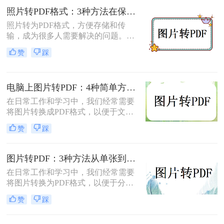
呢？本文将介绍三种将扫描件转换成
照片转PDF格式：3种方法在保留EXIF信息和画质上的差异！
PDF格式的方法。
照片转为PDF格式，方便存储和传
输，成为很多人需要解决的问题。无
论是为了整理相册、备份照片，还是
赞
踩
为了表格化、合并分享，PDF格式都
是一个理想的选择。那么如何将照片
转为pdf格式呢？本文将为您介绍几种
电脑上图片转PDF：4种简单方法的操作步骤和DPI设置！
简单而快速的方法，帮助您轻松实现
照片转PDF的操作。
在日常工作和学习中，我们经常需要
将图片转换成PDF格式，以便于文件
的传输、存储和打印。那么电脑上怎
赞
踩
么图片转pdf呢？本文将介绍三种在电
脑上将图片转换为PDF的方法，帮助
您根据不同的需求选择最合适的方
图片转PDF：3种方法从单张到批量转换的操作差异！
法。
在日常工作和学习中，我们经常需要
将图片转换为PDF格式，以便于分
享、打印和存档。那么图片怎么转pdf
赞
踩
呢？本文将介绍三种常用的将图片转
换为PDF格式的方法，帮助您根据不