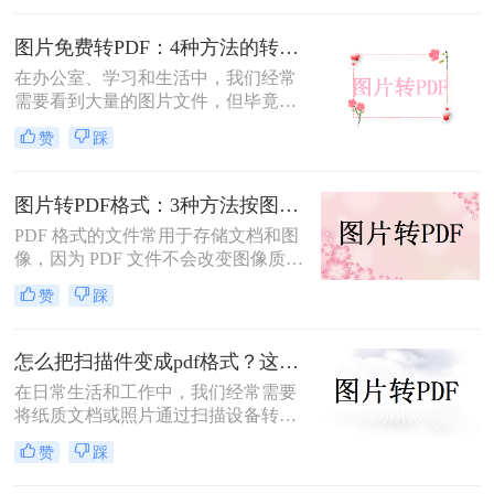
转为pdf怎么弄呢？本文将介绍四种将
图片转换为PDF的方法，帮助您轻松
图片免费转PDF：4种方法的转换速度和画质损失对比！
完成图片到PDF的转换。
在办公室、学习和生活中，我们经常
需要看到大量的图片文件，但毕竟，
一张一张地看照片相对麻烦，所以我
赞
踩
们通常会把照片变成PDF。事实上，
图片到PDF的操作过程非常简单。今
天，我将教你图片转为pdf怎么弄免费
图片转PDF格式：3种方法按图片来源（手机/相机/截图）选！
的。
PDF 格式的文件常用于存储文档和图
像，因为 PDF 文件不会改变图像质
量、版本或格式，而且可以在任何设
赞
踩
备之间轻松传输。如果你想将一些图
片文件（如 JPG、PNG、BMP 等）合
并成一个 PDF 文件，本文将介绍图片
怎么把扫描件变成pdf格式？这三种方法简单又实用！
如何转换为PDF格式。
在日常生活和工作中，我们经常需要
将纸质文档或照片通过扫描设备转化
为数字格式，并进一步将其保存为
赞
踩
PDF文件，以便于分享、存储和查
阅。那么怎么把扫描件变成pdf格式