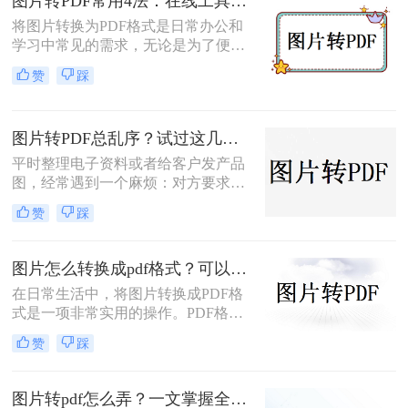
图片转PDF常用4法：在线工具、桌面软件、手机APP和打印导出的适用边界！
本文将介绍几种实用的方法来帮助您
将图片转换为PDF格式是日常办公和
完成图片到PDF的转换。
学习中常见的需求，无论是为了便于
分享、存储还是打印。那么图片转为
赞
踩
pdf怎么弄呢？本文将介绍几种常用的
图片转PDF的方法，并对每种方法进
行优缺点分析。
图片转PDF总乱序？试过这几个方法后顺手多了
平时整理电子资料或者给客户发产品
图，经常遇到一个麻烦：对方要求把
一堆零散的图片打包成一个完整的
赞
踩
PDF文件。如果一张张发过去，不仅
显得不专业，还容易漏掉或者顺序搞
混。很多朋友一搜“图片转pdf怎么
图片怎么转换成pdf格式？可以尝试这三种方法！
弄”，出来一堆复杂的教程，其实只
在日常生活中，将图片转换成PDF格
要找对工具，这事儿非常简单。本文
式是一项非常实用的操作。PDF格式
就按大家最常用的场景（在线免安
因其跨平台兼容性、格式固定性和易
装、批量处理、手机自带功能）整理
赞
踩
于分享打印等特点，被广泛应用于各
了几个亲测好用的办法，帮你轻松搞
种正式文件的传输与存储。那么图片
定格式转换的烦恼。
怎么转换成pdf格式呢？本文将介绍三
图片转pdf怎么弄？一文掌握全平台方法！