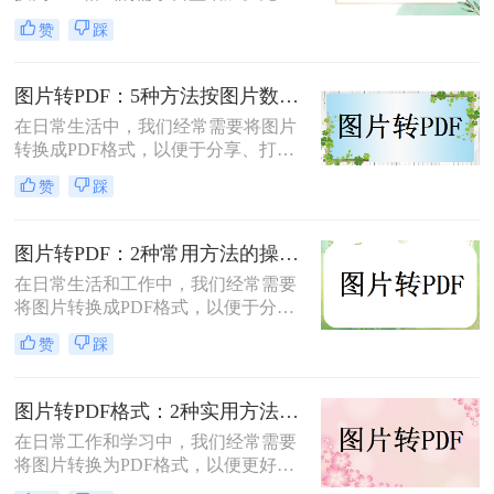
是为了更好地保存、传输还是打印图
赞
踩
片，PDF格式因其跨平台兼容性和格
式固定性而受到广泛欢迎。那么图片
怎么转换成pdf格式免费呢？本文将介
图片转PDF：5种方法按图片数量和文件大小选，大的别用在线！
绍两种免费且高效的图片转PDF的方
在日常生活中，我们经常需要将图片
法。
转换成PDF格式，以便于分享、打印
或存档。那么图片如何转换成pdf呢？
赞
踩
本文将介绍几种将图片转换成PDF的
方法，以帮助您选择最适合自己的转
换方式。
图片转PDF：2种常用方法的操作步骤和格式保留设置！
在日常生活和工作中，我们经常需要
将图片转换成PDF格式，以便于分
享、打印或存档。那么如何把图片转
赞
踩
换成PDF呢？本文将介绍两种常用的
图片转PDF方法。
图片转PDF格式：2种实用方法的关键参数和输出质量对比！
在日常工作和学习中，我们经常需要
将图片转换为PDF格式，以便更好地
保存、分享和打印。那么如何将图片