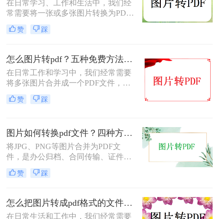
在日常学习、工作和生活中，我们经
常需要将一张或多张图片转换为PDF
格式，以便于分享、存档或打印。无
赞
踩
论是整理电子相册、提交证件照，还
是归档工作截图，图片转PDF的需求
都十分常见。为了帮你快速选出最适
怎么图片转pdf？五种免费方法对比与实操指南（附详细表格）！
合自己的转换方式，下表汇总了四种
在日常工作和学习中，我们经常需要
主流免费方法的核心差异：
将多张图片合并成一个PDF文件，以
便于分享、存档或打印。无论是制作
赞
踩
电子相册、整理工作截图、提交证件
照，还是将扫描件归档，图片转PDF
的需求都极为常见。为了帮你快速选
图片如何转换pdf文件？四种方法实测对比，附各场景最优选！
出最适合自己的转换方式，下表汇总
了五种主流方法的核心差异：
将JPG、PNG等图片合并为PDF文
件，是办公归档、合同传输、证件提
交中经常遇到的需求。但不同方法在
赞
踩
转换质量、操作效率、数据安全方面
差异很大——选错方法可能导致图片
模糊、页面错位，甚至隐私泄露。本
怎么把图片转成pdf格式的文件？尝试下面三种方法！
文基于实际测试，对比四种主流图片
在日常生活和工作中，我们经常需要
转PDF方案，按场景给出明确建议，