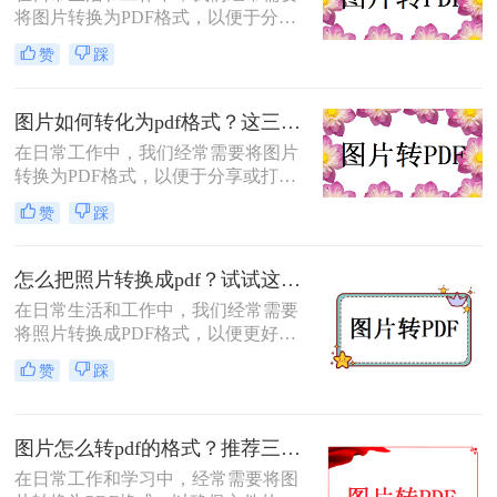
将图片转换为PDF格式，以便于分
帮你少走弯路。
享、打印或归档。那么怎么把图片转
赞
踩
成pdf格式的文件呢？本文将介绍三种
将图片转换为PDF格式的方法，每种
方法都有其特点和适用场景，您可以
图片如何转化为pdf格式？这三个实用指南收好！
根据自己的需求选择最合适的方式。
在日常工作中，我们经常需要将图片
转换为PDF格式，以便于分享或打
印。那么图片如何转化为pdf格式呢？
赞
踩
本文将介绍三种将图片转化为PDF格
式的常用方法，每种方法都有其特点
和适用场景，您可以根据自己的需求
怎么把照片转换成pdf？试试这三个转换方法！
选择最合适的方式。
在日常生活和工作中，我们经常需要
将照片转换成PDF格式，以便更好地
进行分享、存储或打印。那么怎么把
赞
踩
照片转换成pdf呢？本文将介绍三种将
照片转换成PDF的实用方法，帮助你
轻松完成照片到PDF的转换。
图片怎么转pdf的格式？推荐三种实用的方法！
在日常工作和学习中，经常需要将图