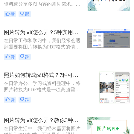
资料或分享多图内容的常见需求。那
么图片怎么转pdf呢？本文系统梳理5
赞
踩
类主流方法，助你快速实现图片转
PDF。
图片转为pdf怎么弄？5种实用转换方法详解！
在日常工作和学习中，我们经常会遇
到需要将图片转换为PDF格式的情
况。无论是整理证件照片、制作电子
赞
踩
相册，还是将扫描的文档统一格式，
图片转为pdf怎么弄成为了很多人需要
掌握的基本技能。PDF格式具有跨平
照片如何转成pdf格式？7种可靠方法详解！
台兼容性好、文件体积相对较小、易
在日常办公、学习或资料整理中，将
于分享等优点，因此成为文档处理的
照片转换为PDF格式是一项高频需
首选格式。本文将详细介绍5种实用
求。无论是扫描的合同、手写笔记，
的图片转PDF方法，帮助您快速解决
赞
踩
还是拍摄的证件、课件，统一的PDF
转换需求。
格式能确保排版稳定、便于分发和存
档。但面对五花八门的工具，如何选
图片转为pdf怎么弄？教你3种常用转换方法！
择高效、安全且无需付费的方法？本
文将基于实际使用经验，为您梳理7
在日常生活中，我们经常需要将图片
种照片如何转成PDF格式的实用方