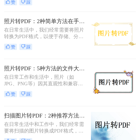
赞
踩
转换为pdf格式呢？本文将介绍两种将
图片转换为PDF格式的方法。
照片转PDF：2种简单方法在手机端和电脑端的操作差异！
在日常生活中，我们经常需要将照片
转换为PDF格式，以便于存储、分享
和打印。那么照片转pdf怎么弄呢？下
赞
踩
面将介绍两种简单实用的方法，帮助
你将照片轻松转换为PDF文件。
照片转PDF：5种方法的文件大小限制和画质保留实测！
在日常工作和生活中，照片（如
JPG、PNG等）因其直观性和兼容性
被广泛使用。然而，在需要整合多张
赞
踩
照片、提高安全性或便于打印时，将
照片转换为PDF文档成为常见需求。
那么如何把照片转换成pdf格式呢？本
扫描图片转PDF：2种推荐方法的清晰度调优和文件压缩！
文将详细介绍5种将照片转换为PDF的
常用高效方法，帮助用户根据需求选
在日常生活中和工作中，我们经常需
择最适合的方案。
要将扫描的图片转换成PDF格式，以
便于文档的管理、共享和打印。那么