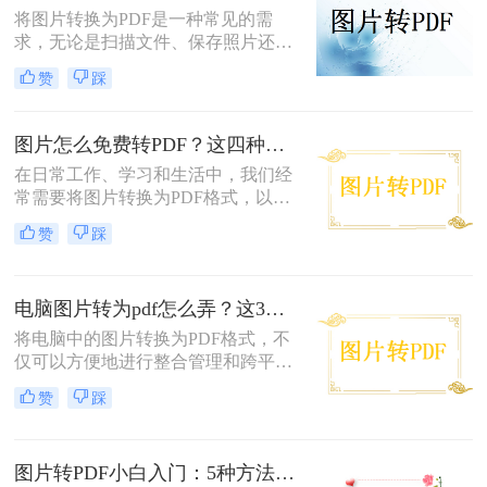
种将图片转换成PDF格式的方法。
将图片转换为PDF是一种常见的需
求，无论是扫描文件、保存照片还是
整理资料，PDF格式都能更好地保证
赞
踩
内容的完整性和兼容性。那么图片转
pdf怎么弄呢？本文将介绍电脑、手
机、在线工具等多种转换方法，总有
图片怎么免费转PDF？这四种方法轻松搞定！
一种适合你！
在日常工作、学习和生活中，我们经
常需要将图片转换为PDF格式，以便
于分享、打印或存档。PDF文件因其
赞
踩
跨平台兼容性、保持格式不变以及安
全性高等特点而备受青睐。幸运的
是，现在有许多免费的方法可以将图
电脑图片转为pdf怎么弄？这3种方法值得尝试！
片转换为PDF，无需花费任何费用即
可轻松完成转换。那么图片怎么免费
将电脑中的图片转换为PDF格式，不
转PDF呢？本文将为您详细介绍几种
仅可以方便地进行整合管理和跨平台
免费将图片转换为PDF的方法。
查看，还能有效保护图片的原始质量
赞
踩
和隐私信息。那么电脑图片转为pdf怎
么弄呢？本文将介绍三种将电脑图片
转为PDF的方法，帮助您轻松实现图
图片转PDF小白入门：5种方法从最简单到最专业逐步升级！
片到PDF的转换。