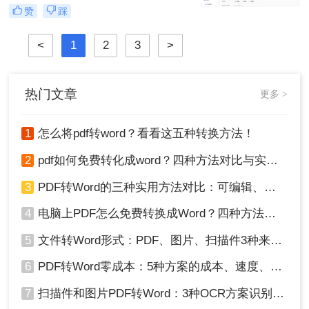
效率提升从此触手可及！“一张图片
赞
踩
秒变PDF文档？是的，你没听错！”作
为从事电脑办公软件测评多年的博
<
1
2
3
>
主，小编深知职场办公人群对高效转
换工具的渴求，今天就分享超实用方
法，帮你轻松解决图片转pdf难题。
热门文章
更多 >
1
怎么将pdf转word？看看这五种转换方法！
2
pdf如何免费转化成word？四种方法对比与实操指南（附详细表格）
3
PDF转Word的三种实用方法对比：可编辑、保格式、避风险！
4
电脑上PDF怎么免费转换成Word？四种方法对比与实操指南（附详细表格）!
5
文件转Word形式：PDF、图片、扫描件3种来源分别怎么处理！
6
PDF转Word零成本：5种方案的成本、速度、精度对比！
7
扫描件和图片PDF转Word：3种OCR方案识别率实测！