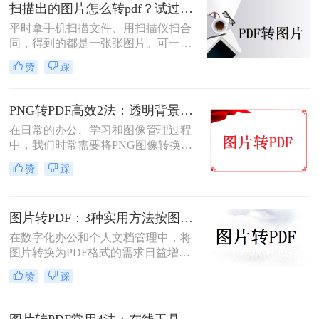
同的需求选择最合适的方式。
扫描出的图片怎么转pdf？试过好用的几个办法！
平时拿手机扫描文件、用扫描仪扫合
同，得到的都是一张张图片。可一旦
要发给别人、归档保存或者打印出
赞
踩
来，PDF格式明显更正式、也更方
便。很多人卡在这一步：图片质量还
行，转完PDF却模糊了；十几页的扫
PNG转PDF高效2法：透明背景保留和文件压缩设置！
描件，一页一页转太磨人；还有些涉
在日常的办公、学习和图像管理过程
及隐私的文件，不敢随便往在线工具
中，我们时常需要将PNG图像转换为
里传。
PDF文件。PDF文件格式因其良好的
赞
踩
兼容性、稳定性和在不同设备上显示
的一致性而广受青睐。那么png怎么
转换成pdf呢？本文将介绍二种实现图
图片转PDF：3种实用方法按图片格式（JPG/PNG/BMP）选！
片转PDF的方法。
在数字化办公和个人文档管理中，将
图片转换为PDF格式的需求日益增
长。PDF（Portable Document
赞
踩
Format）因其跨平台兼容性、不易变
形的特点，广泛应用于文档保存和共
享。那么如何把图片转换成PDF呢？