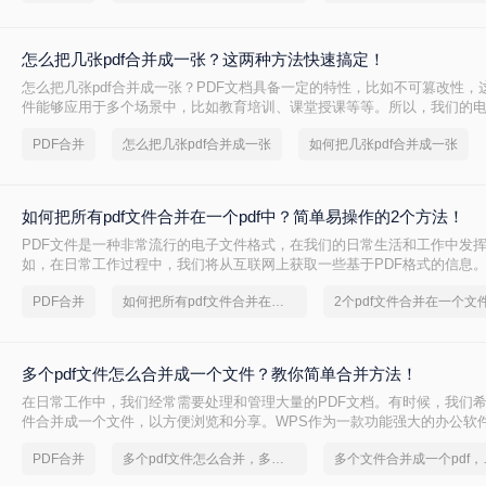
个pdf呢？接下来分享二个PDF合并的方法。
怎么把几张pdf合并成一张？这两种方法快速搞定！
怎么把几张pdf合并成一张？PDF文档具备一定的特性，比如不可篡改性，
件能够应用于多个场景中，比如教育培训、课堂授课等等。所以，我们的
很多的PDF文件。久而久之，这些PDF文件就会占用我们大量的存储空间
PDF合并
怎么把几张pdf合并成一张
如何把几张pdf合并成一张
的存储造成影响。这个时候，我们可以将这些PDF文件进行合并。比如，
型、同主题的PDF文件合并，以此来减少PDF文件大小。
如何把所有pdf文件合并在一个pdf中？简单易操作的2个方法！
PDF文件是一种非常流行的电子文件格式，在我们的日常生活和工作中发
如，在日常工作过程中，我们将从互联网上获取一些基于PDF格式的信息
中，我们从一些网站下载一个基于PDF格式的课程。然而，随着时间的推
PDF合并
如何把所有pdf文件合并在一个pdf中
2个pdf文件合并在一个文
的实施，随着文件数量的增加，有必要将几个PDF合并成一个进行保存。
PDF文件合并成一个呢？接下来分享二个PDF合并的方法。
多个pdf文件怎么合并成一个文件？教你简单合并方法！
在日常工作中，我们经常需要处理和管理大量的PDF文档。有时候，我们希
件合并成一个文件，以方便浏览和分享。WPS作为一款功能强大的办公软
的PDF处理功能，本文将介绍多个pdf文件怎么合并成一个文件。通过简单
PDF合并
多个pdf文件怎么合并，多个文件合并成一个pdf
多个文件合并成
快速完成合并任务，提高工作效率。