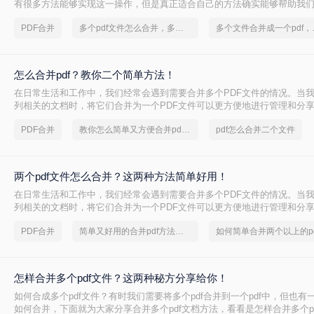
有很多方法能够实现这一操作，但是真正适合自己的方法确实能够帮助我
法的话，小编今天打算汇总五个比较适合新手的快速方法，这样效率更高
PDF合并
多个pdf文件怎么合并，多个文件合并成一个pdf
多个文件合并成
怎么合并pdf？教你二个简单方法！
在日常生活和工作中，我们经常会遇到需要合并多个PDF文件的情况。当
列相关的文档时，将它们合并为一个PDF文件可以更方便地进行管理和分
文件，不仅减少了文件数量，还能够降低文件的总体大小，方便传输和存
PDF合并
教你怎么简单又方便合并pdf文件
pdf怎么合并二个文件
合并pdf的问题，下面分享几个简单而好用的PDF合并教程。
两个pdf文件怎么合并？这两种方法简单好用！
在日常生活和工作中，我们经常会遇到需要合并多个PDF文件的情况。当
列相关的文档时，将它们合并为一个PDF文件可以更方便地进行管理和分
文件，不仅减少了文件数量，还能够降低文件的总体大小，方便传输和存
PDF合并
简单又好用的合并pdf方法，一般人我都不告诉他
如何简单合并两个以上的pd
合并的问题，下面分享二个两个pdf文件怎么合并方法。
怎样合并多个pdf文件？这两种秘方分享给你！
如何合成多个pdf文件？有时我们需要将多个pdf合并到一个pdf中，但也有
如何合并，下面就为大家分享合并多个pdf文档方法，看看是怎样合并多个p