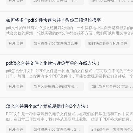
PDF合并
怎样将多个pdf合并成一个，2个pdf文件合并成一个
如何将多个pdf文件快速合并？教你三招轻松摆平！
pdf文件如果只有几个那么还挺好处理的，一个保存地址里面要是有很多的p
就会比较的麻烦，想找需要的pdf文件都会很不方便，我们可以利用文件合
难，多个pdf文件只要合并到一块就行了，查找的时候可以快速的找到，非
PDF合并
如何将多个pdf文件快速合并
如何快速将多个PDF合并
都能一起上传，可是有很多的用户还不知道如何将多个pdf文件快速合并，
教程介绍，就能给你答案。
pdf怎么合并文件？偷偷告诉你简单的在线方法！
pdf怎么合并文件？PDF文件是一种通用的文件格式，它可以在不同的平台
打印。然而，当你拥有多个PDF文件时，可能会发现需要将它们合并成一
理和共享文件来说是非常方便的。那么如何将pdf合并成一个文件呢？下面
PDF合并
简单又好用的合并pdf方法，一般人我都不告诉他
如此简单的
个简单方法。
怎么合并两个pdf？简单易操作的2个方法！
PDF文件是一种非常流行的电子文件格式，在我们的日常生活和工作中发
如，在日常工作过程中，我们将从互联网上获取一些基于PDF格式的信息
中，我们从一些网站下载一个基于PDF格式的课程。然而，随着时间的推
PDF合并
怎样将两个pdf文件合并，2个pdf合并
的实施，随着文件数量的增加，有必要将二个PDF合并成一个进行保存。