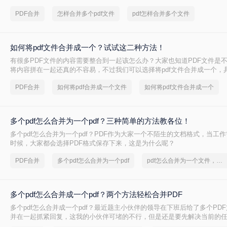
兴趣的朋友可以一起来了解下哦。
PDF合并
怎样合并多个pdf文件
pdf怎样合并多个文件
如何将pdf文件合并成一个？试试这二种方法！
有很多PDF文件的内容需要整合到一起该怎么办？大家也知道PDF文件是
将内容拼在一起还真的不容易，不过我们可以选择将pdf文件合并成一个，具
文件合并成一个呢？下面一起看看吧。
PDF合并
如何将pdf合并成一个文件
如何将pdf文件合并成一个
多个pdf怎么合并为一个pdf？三种简单的方法教各位！
多个pdf怎么合并为一个pdf？PDF作为大家一个不陌生的文档格式，当工
时候，大家都会选择PDF格式保存下来，这是为什么呢？
PDF合并
多个pdf怎么合并为一个pdf
pdf怎么合并为一个文件，合并多个pdf
多个pdf怎么合并成一个pdf？两个方法轻松合并PDF
多个pdf怎么合并成一个pdf？最近题主小伙伴的领导在下班后给了多个PD
并在一起抓紧回复，这我的小伙伴可堵的不行，但是还是要先解决当前的
伙伴就和我分享了二个后来他查询的PDF合并方法，下面我们就来了解一