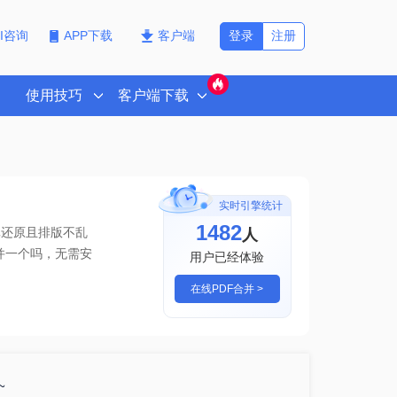
登录
注册
PI咨询
APP下载
客户端
使用技巧
客户端下载
实时引擎统计
1482
人
真还原且排版不乱
并一个吗
，无需安
用户已经体验
在线PDF合并 >
~