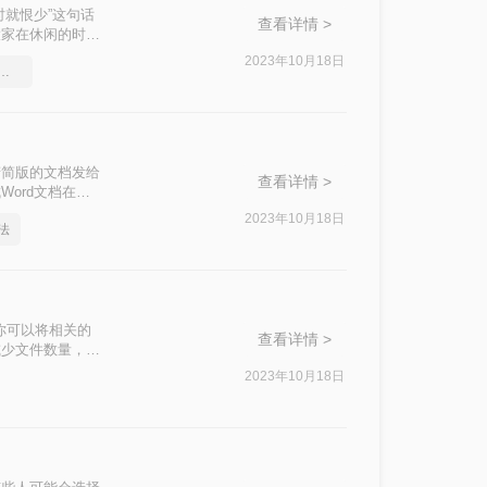
就恨少”这句话
查看详情 >
大家在休闲的时候
成一个pdf
2023年10月18日
并成一个，如何把多个pdf文件合并
精简版的文档发给
查看详情 >
ord文档在合
转换成Word
2023年10月18日
法
？不知道的话就
你可以将相关的
查看详情 >
减少文件数量，节
，提高工作效率。
2023年10月18日