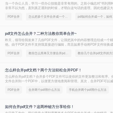
当一个办公人员，学习一些办公技能是非常有用的。之前小编总对“书到用时
非常不以为然，直到真正遇到的时候，才明白这句话的道理。因此也建议
多学点东西，等用到的时候也不会变得手忙脚乱。你知道怎么把多个文件合并
PDF合并
怎么把多个文件合并成一个文件
pdf如何合
吗？今日小编就跟你分享pdf合并。
pdf文件怎么合并？二种方法教你简单合并~
昨天，领导给我发来了几份PDF文件，让我把其中的内容整理总结成一个
他。由于PDF文件不支持我直接进行编辑，而且如果手动将PDF文件转换成W
并在一起的话又有点太麻烦了。于是我就用软件先将PDF文档合并在一起，再
PDF合并
教你怎么简单又方便合并pdf文件
教你几个合并pdf文件的方
文档来进行编辑，一下子就轻松了不少。那么大家知道pdf文件怎么合并吗
跟着我一起来看看吧。
怎么样合并pdf文档？两个方法轻松合并PDF！
怎么样合并pdf文档？合并多个PDF文件可以使你的文件更加整洁和有序。
文件合并到一个PDF中，以便更方便地查阅和管理。其次，合并PDF可以
省存储空间。如果你有许多零散的PDF文件，合并它们可以降低文件数量
PDF合并
合并两个pdf用什么方法
手机合并两个pdf用什么方法
如何合并pdf文件？这两种秘方分享给你！