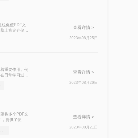
这也促使PDF文
查看详情 >
电脑上肯定存储了
，进而对其他文件
2023年08月25日
我们可以将同类
挥着重要作用。例
查看详情 >
。在日常学习过程
移，随着相关操作
2023年08月26日
件
那么，如何将几个
望将多个PDF文
查看详情 >
件，提供了便捷
的操作，你可以
2023年08月21日
一个pdf，多个pdf文件怎么合并