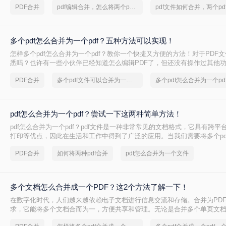
PDF合并
pdf编辑合并，怎么将两个pdf合并成一个
多个pdf怎么合并为一个pdf？五种方法可以实现！
怎样多个pdf怎么合并为一个pdf？教你一个快捷又方便的方法！对于PDF
悉吗？也许有一些小伙伴已经知道怎么编辑PDF了，但还没有操作过其他
果多掌握一些PDF的技巧，对我们的工作更有好处。因此，如果您有多个P
PDF合并
多个pdf文件可以合并为一个吗
多个pdf怎么合并为一个pd
望PDF合并一起，您将如何处理？
pdf怎么合并为一个pdf？尝试一下这两种简单方法！
pdf怎么合并为一个pdf？pdf文件是一种非常常见的文档格式，它具有跨平
打印等优点，因此在生活和工作中得到了广泛的应用。当我们需要将多个pd
个文件时，我们可以采用以下二种方法。
PDF合并
如何将两种pdf合并
pdf怎么合并为一个文件
多个文档怎么合并成一个PDF？这2个方法了解一下！
在数字化时代，人们越来越依赖电子文档进行信息交流和存储。合并为PD
求，它能将多个文档合而为一，方便共享和管理。无论是合并多个单页文
档合并，操作都变得简单高效。那么。多个文档怎么合并成一个PDF，一起