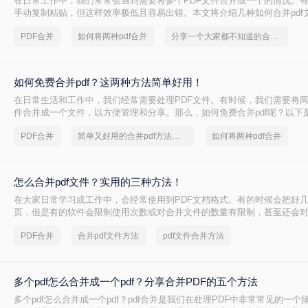
在日常工作中，我们常常会遇到需要将多个PDF文件合并成一个的情况。
手动复制粘贴，但这样效率极低且容易出错。本文将介绍几种如何合并pdf
的小伙伴们来了解看看吧。
PDF合并
如何将两种pdf合并
分享一个大家都不知道的合并pdf文件方法
如何免费合并pdf？这两种方法简单好用！
​在日常生活和工作中，我们经常需要处理PDF文件。有时候，我们需要将两
件合并成一个文件，以方便管理和分享。那么，如何免费合并pdf呢？以下
法~
PDF合并
简单又好用的合并pdf方法，一般人我都不告诉他
如何将两种pdf合并
怎么合并pdf文件？实用的三种方法！
在大家日常学习或工作中，会经常使用到PDF文档格式。有的时候会把好几
页，但是有的软件会限制使用次数或对合并文件的数量有限制，甚至还会
操作。那么我就总结一些免费且好用的PDF合并工具，下面一起看看怎么合并
PDF合并
合并pdf文件方法
pdf文件合并方法
多个pdf怎么合并成一个pdf？分享合并PDF的五个方法
多个pdf怎么合并成一个pdf？pdf合并是我们在处理PDF中非常常见的一