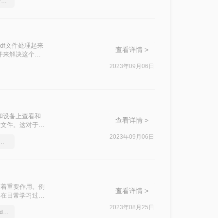
多个pdf合并成一个pdf，合并2个pdf
df文件处理起来
查看详情 >
并来解决这个困
常的便利，上传
2023年09月06日
查看下面的相关
和设备上查看和
查看详情 >
个文件。这对于管
小编就教大家一
2023年09月06日
合并pdf方法，你学会了吗
挥着重要作用。例
查看详情 >
。在日常学习过程
移，随着相关操作
2023年08月25日
2个pdf合并，怎样将两个pdf合并成一个
那么，怎么合并两