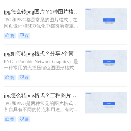
格式图片怎么弄​呢？本文将详细介绍
的方法，帮助您轻松将JPG格式的图
几种简便的方法来实现这一目标。
片转换为PNG格式。
jpg怎么转png图片？2种图片格式转换的妙招分享！
JPG和PNG都是常见的图片格式，在
网页设计和SEO优化中都扮演着重要
的角色。然而，有时候我们需要将
赞
踩
JPG格式的图片转换为PNG格式，以
适应不同的需求和提高网页的SEO优
化效果。本文将详细介绍jpg怎么转
jpg如何转png格式？分享2个简单的方法！
png图片，并探讨转换的优势和注意
PNG（Portable Network Graphics）是
事项。
一种常用的无损压缩位图图形格式，
它支持透明度，并具有更高的色彩深
赞
踩
度和更广泛的用途。如果你有一张
JPG格式的图片，但需要将其转换为
PNG格式，那么jpg如何转png格式
jpg怎么转png格式？三种图片格式转换的方法交给你！
呢？以下是将JPG转换为PNG的详细
JPG和PNG是两种常见的图片格式，
步骤与指南。
各自具有不同的特点和用途。有时我
们需要将JPG格式转换成PNG格式，
赞
踩
以获得更好的图像质量和更广泛的兼
容性。那么jpg怎么转png格式呢？本