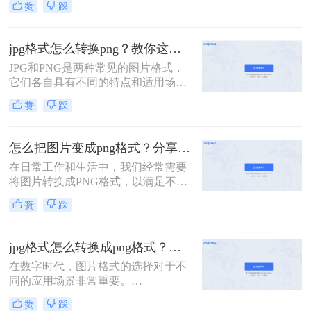
赞
踩
片格式。JPG和PNG是两种常见的图
片格式，它们各自具有不同的特点和
优势。有时，我们需要将JPG图片转
jpg格式怎么转换png？教你这四种简单又实用的方法！
换为PNG格式以满足特定的需求。本
JPG和PNG是两种常见的图片格式，
文将介绍几种jpg图片怎么转png图片
它们各自具有不同的特点和适用场
的方法。
景。JPG以其高效的压缩率和广泛的
赞
踩
应用范围而著称，而PNG则以其无损
压缩和支持透明度的特性受到青睐。
当我们需要将JPG格式的图片转换为
怎么把图片变成png格式？分享三种简单转换方法！
PNG格式时，可以采用多种方法。那
在日常工作和生活中，我们经常需要
么jpg格式怎么转换png呢？本文将介
将图片转换成PNG格式，以满足不同
绍三种实用的jpg转png方法，帮助您
的使用需求。PNG格式以其无损压缩
轻松完成转换。
赞
踩
和透明背景支持等特点，成为许多场
合下的首选格式。那么怎么把图片变
成png格式呢？本文将介绍三种将图
jpg格式怎么转换成png格式？教你这4种简单又实用的方法！
片转换成PNG格式的方法，帮助读者
在数字时代，图片格式的选择对于不
轻松完成图片格式的转换。
同的应用场景非常重要。
JPEG（JPG）格式因其较小的文件大
赞
踩
小和良好的兼容性而广泛应用于网络