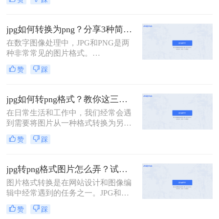
图片格式，各有其特点。JPG通常用
于摄影作品和网页图像，因为它支持
有损压缩，能在保持较好图像质量的
jpg如何转换为png？分享3种简单方法~！
同时减小文件大小。而PNG则常用于
在数字图像处理中，JPG和PNG是两
需要透明背景或无损压缩的场合。那
种非常常见的图片格式。
么jpg如何转换为png呢？，以下是一
JPG（JPEG）是一种有损压缩格式，
些方法和步骤。
赞
踩
适用于存储和显示摄影图片，而PNG
则是一种无损压缩格式，支持透明
度，常用于网页和图标设计。有时，
jpg如何转png格式？教你这三种简单又实用的方法！
您可能需要将JPG图片转换为PNG格
在日常生活和工作中，我们经常会遇
式，以满足特定的需求。那么jpg如何
到需要将图片从一种格式转换为另一
转换为png呢？下面，我们将介绍几
种格式的情况。其中，将JPG格式转
种简单的方法来实现JPG到PNG的转
赞
踩
换为PNG格式是比较常见的需求。
换。
JPG和PNG是两种不同的图片格式，
它们各有特点。JPG是一种有损压缩
jpg转png格式图片怎么弄？试试这三个方法吧！
格式，适合保存照片等色彩丰富的图
图片格式转换是在网站设计和图像编
片；而PNG是一种无损压缩格式，支
辑中经常遇到的任务之一。JPG和
持透明背景，适合保存需要高质量和
PNG是两种常见的图片格式，它们都
透明度的图片。那么jpg如何转png格
赞
踩
有各自的特点和用途。那么jpg转png
式呢？本文将为您介绍几种简单有效