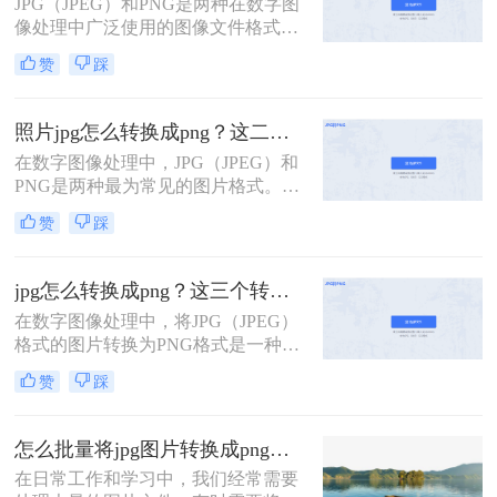
JPG（JPEG）和PNG是两种在数字图
像处理中广泛使用的图像文件格式。
JPG以其高效的压缩算法和广泛的兼
赞
踩
容性成为存储照片和图像的首选格
式，而PNG则以其无损压缩、支持透
明度和丰富的颜色深度著称，特别适
照片jpg怎么转换成png？这二个实用方法教会你！
合用于需要高质量图像和透明背景的
在数字图像处理中，JPG（JPEG）和
场景。在某些情况下，我们可能需要
PNG是两种最为常见的图片格式。
将JPG图片转换为PNG格式，以满足
JPG以其高效的压缩率和适中的文件
特定的设计或展示需求。那么jpg如何
赞
踩
大小广泛应用于网络图片和照片存
转png格式呢？本文将介绍几种实现
储，而PNG则以其无损压缩、支持透
JPG到PNG转换的方法。
明背景和更高的色彩深度受到设计师
jpg怎么转换成png？这三个转换方法教会你！
和网页开发者的青睐。有时候，我们
在数字图像处理中，将JPG（JPEG）
可能需要将JPG照片转换成PNG格式
格式的图片转换为PNG格式是一种常
以满足特定的需求。那么照片jpg怎么
见的需求。JPG因其高效的压缩算法
转换成png呢？本文将介绍几种简单
赞
踩
而广泛用于存储和传输照片，但它在
有效的方法来实现JPG到PNG的转
处理透明度和无损压缩方面不如
换。
PNG。PNG格式则以其无损压缩、支
怎么批量将jpg图片转换成png图片？这三种方法任你选择！
持透明度和广泛的色彩支持而受到设
在日常工作和学习中，我们经常需要
计师和网页开发者的青睐。那么jpg怎