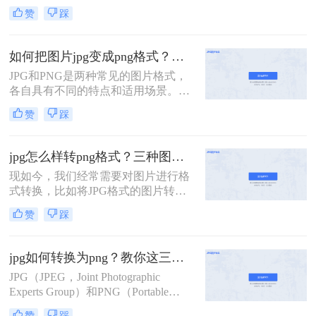
JPG以其高效的压缩算法和广泛的应
赞
踩
用范围受到大家的喜爱，而PNG则以
其无损压缩和透明背景的特性在某些
场合下成为首选。那么，如何把jpg转
如何把图片jpg变成png格式？这四种转换秘诀值得一试！
化为png呢？下面将介绍三种实用的
JPG和PNG是两种常见的图片格式，
方法。
各自具有不同的特点和适用场景。
JPG格式以其高效的压缩能力和良好
赞
踩
的图像质量而著称，而PNG格式则因
其支持无损压缩和透明背景而受到欢
迎。有时，我们可能需要将JPG图片
jpg怎么样转png格式？三种图片格式转换的方法交给你！
转换为PNG格式以满足特定的需求。
现如今，我们经常需要对图片进行格
那么如何把图片jpg变成png格式呢？
式转换，比如将JPG格式的图片转换
下面将介绍三种将JPG图片转换为
为PNG格式。PNG格式相对于JPG格
PNG格式的方法。
赞
踩
式更加适合图像保存。那么，jpg怎么
样转png格式呢？在本文中，我们将
详细介绍这一过程，教会您如何轻松
jpg如何转换为png？教你这三种简单又实用的方法！
地将JPG图片转换为PNG格式。
JPG（JPEG，Joint Photographic
Experts Group）和PNG（Portable
Network Graphics）是两种广泛使用的
赞
踩