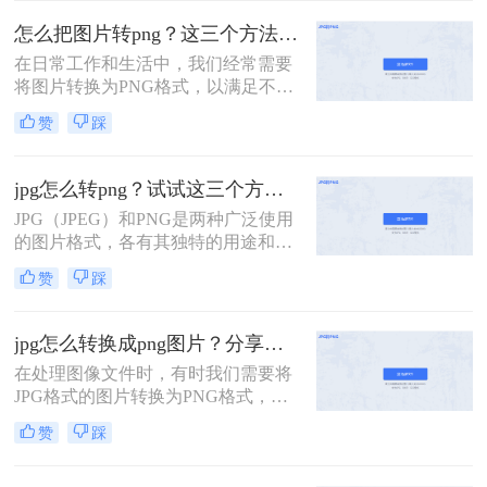
式则以其无损压缩、支持透明背景和
怎么把图片转png？这三个方法帮你快速搞定！
丰富的颜色层次而受到青睐。在某些
在日常工作和生活中，我们经常需要
情况下，我们可能需要将JPG图片转
将图片转换为PNG格式，以满足不同
换为PNG格式，以满足特定的需求。
的需求。PNG格式以其无损压缩、支
那么jpg怎么转png格式呢？本文将介
赞
踩
持透明度和保留图像细节等特点，成
绍三种将JPG转换为PNG格式的方
为了许多场景下的首选。那么怎么把
法。
图片转png呢？本文将介绍三种常用
jpg怎么转png？试试这三个方法吧!！
的图片转PNG格式的方法。
JPG（JPEG）和PNG是两种广泛使用
的图片格式，各有其独特的用途和优
点。JPG以其高效的文件压缩和相对
赞
踩
较好的图像质量而受到欢迎，而PNG
则因其支持透明度和无损压缩而受到
青睐。有时，你可能需要将JPG图片
jpg怎么转换成png图片？分享三种实用方法！
转换为PNG格式，以保留透明度或追
在处理图像文件时，有时我们需要将
求无损压缩。那么jpg怎么转png呢？
JPG格式的图片转换为PNG格式，以
下面，我们将介绍几种将JPG转换为
满足不同的需求。JPG格式以其有损
PNG格式的方法。
赞
踩
压缩和较高的压缩率著称，非常适合
存储照片和真实场景图像；而PNG格