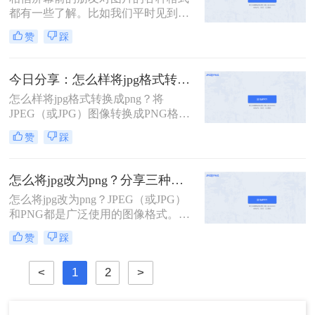
png格式的图片时但是手里只有jpg，
都有一些了解。比如我们平时见到的
那么如何jpg转png呢？下面就来为大
图片，以JPG和JPEG格式居多。这两
家介绍三种jpg转png的方法，非常简
赞
踩
种格式其实没有太过差异的区别，可
单使用，下面一起看一下吧。
以视为一类。它们显示效果好，文件
体积小，非常适合我们日常作为图片
今日分享：怎么样将jpg格式转换成png？这两种方法学起来
的主载体使用。但它也有个很大的问
怎么样将jpg格式转换成png？​将
题，就是不能显示透明背景。比如我
JPEG（或JPG）图像转换成PNG格式
们需要一张素材图，抠出来后想要直
可以通过多种方式实现。PNG格式通
接贴到其他素材背景上。如果是JPG
赞
踩
常比JPEG格式拥有更高的图像质量和
格式，遇到这种需求，则是无能为
更丰富的颜色深度，所以在一些情况
力。但PNG则可以，那jpg转png怎么
下需要将JPEG格式转换成PNG格式。
转换呢？今天就来教大家两个方法。
怎么将jpg改为png？分享三种简单好用的转换方法
以下方法可以帮助您完成这一操作：
怎么将jpg改为png？​JPEG（或JPG）
和PNG都是广泛使用的图像格式。虽
然JPEG格式在大多数情况下更普遍，
赞
踩
并且能够实现更高的压缩率，但PNG
格式通常具有更高的图像质量和更丰
<
1
2
>
富的颜色深度。如果您希望将JPEG格
式的图像转换为PNG格式，可以使用
以下方法：