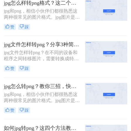
jpg怎么样转png格式？这二个方法教会你！
种批量jpg怎么转png的方法。
jpg和png，相信小伙伴们都很熟悉这
两种很常见的图片格式。jpg图片是有
损压缩格式，而png是无损压缩的算
赞
踩
法，在一定的专业处理上都是会使用
png格式的图片，但是日常生活中以
及照片存储使用jpg就够啦！那么jpg
jpg文件怎样转png？分享3种简单方法~
怎么样转png格式呢？下面就和大家
jpg文件怎样转png？在不同的设备和
唠一唠！
程序之间转移图片，需要转换成特定
的格式才能够被识别和打开。我们在
赞
踩
上传图片的时候，网站或电子邮件等
平台可能要求使用特定的图片格式。
如果网站要求上传图片的格式为
jpg怎么转png？教你三招，快速转换！
png，那么jpg文件怎样转png呢？下面
jpg和png，相信小伙伴们都很熟悉这
这个方法，大家可以好好看看。
两种很常见的图片格式。jpg图片是有
损压缩格式，而png是无损压缩的算
赞
踩
法，在一定的专业处理上都是会使用
png格式的图片，但是日常生活中以
及照片存储使用jpg就够啦！那么jpg
如何jpg转png？这四个方法教会你！