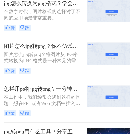
式则以其无损压缩和透明度支持闻
jpg怎么转换为png格式？学会这3种方法，轻松完成！
名，适合存储线条图、文字图和需要
在数字时代，图片格式的选择对于不
透明背景的图像。那么jpg怎么转换成
同的应用场景非常重要。
png图片呢？本文将介绍三种将JPG转
JPEG（JPG）格式因其较小的文件大
换为PNG图片的方法。
赞
踩
小和良好的兼容性而广泛应用于网络
和打印。然而，在某些情况下，特别
是需要透明背景或无损压缩时，PNG
图片怎么jpg转png？你不仿试试这四个简单方法！
格式更为合适。那么jpg怎么转换为
图片怎么jpg转png？将图片从JPG格
png格式呢？本文将介绍几种简单有
式转换为PNG格式是一种常见的需
效的方法，帮助您轻松将JPG格式的
求，因为PNG格式的文件通常具有更
图片转换为PNG格式。
赞
踩
高的质量和更广泛的适用性。下面介
绍几种常用的图片转换方法。
怎样用ps将jpg转png？一分钟学会如何PS格式转换！
在工作中，我们经常会遇到这样的问
题：想在PPT或者Word文档中插入一
张图片，可是图片却是带背景的图
赞
踩
片，看起来和制作的文档很不搭。想
要让插入的图片和文档融为一体，整
体效果更加美观，就需要把图片变成
jpg转png用什么工具？分享五种简单工具！