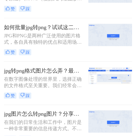
是两种常见的图像格式。尽管它们各
往往会选择将JPG格式的图片转换为
赞
踩
自有不同的优缺点，但有时我们需要
PNG格式。那么jpg怎么转png呢？本
将JPG格式的图像转换为PNG格式以
文将介绍三种实现JPG到PNG转换的
适应不同的应用场景或优化存储空
方法。
如何批量jpg转png？试试这二种高效转换方法！
间。那么jpg转png格式图片怎么弄
JPG和PNG是两种广泛使用的图片格
呢？本文将为您详细介绍三种将JPG
式，各自具有独特的优点和适用场
转换为PNG的方法。
景。JPG格式因其高压缩率和较小的
赞
踩
文件大小而常用于存储照片，但会损
失一定的图像质量；PNG格式则以其
无损压缩、支持透明背景和丰富的颜
jpg转png格式图片怎么弄？最新有效的转换方法终极指南！
色层次而受到青睐。在某些情况下，
在数字图像处理的世界里，选择正确
我们可能需要将大量的JPG图片批量
的文件格式至关重要。我们经常会遇
转换为PNG格式，以满足特定的需
到一个场景：手头有一张JPEG（或
求。那么如何批量jpg转png呢？本文
赞
踩
JPG）格式的图片，但由于项目需求
将介绍两种批量JPG转PNG的方法。
（例如需要透明背景、更高画质保
存），必须将其转换为PNG格式。虽
jpg图片怎么转png图片？分享四种简单方法~
然听起来简单，但不同的转换方法在
在我们的日常生活和工作中，图片是
便捷性、质量和控制力上差异巨大。
一种非常重要的信息传递方式。不同
那么jpg转png格式图片怎么弄呢？
的场景和需求需要使用不同类型的图