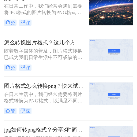
透明图，也就是把jpg的格式转变成
在日常工作中，我们经常会遇到需要
png的格式。那么，在PS中怎么把图
将JPG格式的图片转换为PNG格式的
片jpg的格式转变成png的格式呢？下
情况。无论是为了支持透明背景，还
面一起看看吧。
赞
踩
是为了更好地控制图像质量，将JPG
转为PNG都有其实际意义。那么jpg转
png用什么工具呢？本文将为您介绍
怎么转换图片格式？这几个方法教你轻松转换！
几种可靠的工具和方法，帮助您轻松
实现这一转换。
随着数字媒体的普及，图片格式转换
已成为我们日常生活中不可或缺的一
部分。无论是为了节省存储空间，还
赞
踩
是为了在不同设备上更好地展示图
片，掌握几种图片格式转换的方法都
显得尤为重要。那么怎么转换图片格
图片格式怎么转换png？快来试试这4个实用方法！
式呢？本文将为您介绍几种简单易行
在日常生活中，我们经常需要将图片
的图片格式转换方法，帮助您轻松完
格式转换为PNG格式，以满足不同的
成图片格式的转换。
需求。PNG格式以其无损压缩和透明
赞
踩
度支持等特性，在网页设计和多媒体
应用中广泛应用。那么图片格式怎么
转换png呢？本文将介绍四种将图片
jpg如何转png格式？分享3种简单转换方法！
转换为PNG格式的方法。