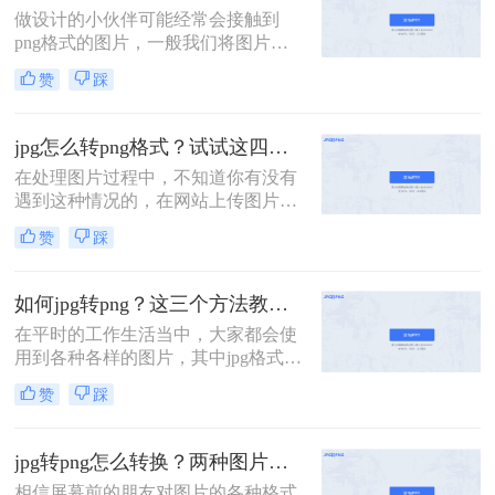
怎么转png呢？下面就和大家唠一
做设计的小伙伴可能经常会接触到
唠！
png格式的图片，一般我们将图片进
行抠图处理之后直接保存的就是png
赞
踩
格式的，这种格式图片在使用的时候
背景就是透明的，但是不排除部分软
件在保存时出现混乱导致该图片在使
jpg怎么转png格式？试试这四个方法吧！
用时仍然是JPG格式。下面分享四个
在处理图片过程中，不知道你有没有
如何jpg转png方法，操作简单无难
遇到这种情况的，在网站上传图片过
度，轻松将图片转换为png格式。
程中，只支持png格式的图片上传
赞
踩
吗？其他格式的都不支持，你说有几
十张都是jpg的图片该怎么办呢？别着
急，下面小编就给大家推荐四种能够
如何jpg转png？这三个方法教会你！
将jpg转换成png格式的方法，赶紧来
在平时的工作生活当中，大家都会使
看看jpg怎么转png格式吧！
用到各种各样的图片，其中jpg格式与
png格式都是大家平时比较常用的图
赞
踩
片格式，但是在使用图片时，可能会
遇到只能上传其中某种格式的情况，
那么这时候就需要将图片转换成相应
jpg转png怎么转换？两种图片格式转换的方法交给你
的格式才能使用，例如当需要上传
相信屏幕前的朋友对图片的各种格式