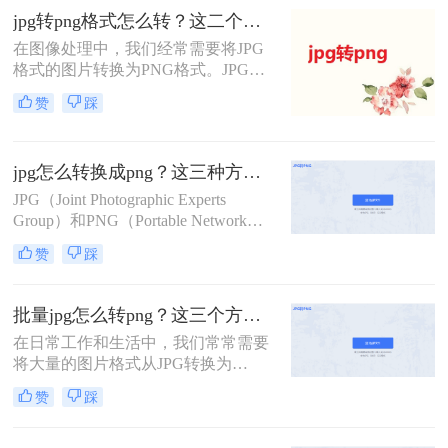
文将介绍三种将JPG转换成PNG格式
jpg转png格式怎么转？这二个简单方法教会你！
的方法，帮助您轻松实现格式转换。
​在图像处理中，我们经常需要将JPG
格式的图片转换为PNG格式。JPG是
一种有损压缩格式，而PNG是无损压
赞
踩
缩格式，能够更好地保留图像的细
节。转转大师是一款功能强大的文件
处理工具，可以帮助我们轻松实现
jpg怎么转换成png？这三种方法学起来！
JPG到PNG的转换。那么jpg转png格
式怎么转呢？下面将为您介绍两种常
JPG（Joint Photographic Experts
用的方法。
Group）和PNG（Portable Network
Graphics）是常见的图像文件格式。
赞
踩
尽管它们在存储图像方面有所不同，
但有时你可能需要将JPG文件转换为
PNG文件。本文将详细介绍jpg怎么转
批量jpg怎么转png？这三个方法教会你！
换成png，并提供简单易行的步骤指
在日常工作和生活中，我们常常需要
南。
将大量的图片格式从JPG转换为
PNG。PNG是一种无损压缩的位图图
赞
踩
形格式，具有透明度和半透明的特
点，适用于需要透明背景或需要保留
原始图像质量的场景。本文将介绍几