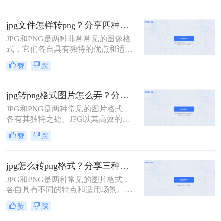
和打印。然而，在某些情况下，特别
是需要透明背景或无损压缩时，PNG
jpg文件怎样转png？分享四种转换方式！
格式更为合适。那么jpg格式怎么转换
JPG和PNG是两种非常常见的图像格
成png格式呢？本文将详细介绍几种
式，它们各自具有独特的优点和适用
简单有效的方法，帮助您轻松将JPG
场景。JPG是一种有损压缩格式，适
格式的图片转换为PNG格式。
赞
踩
用于存储和分享色彩丰富、细节要求
不高的图片，而PNG则是一种无损压
缩格式，能够保持图像的质量和透明
jpg转png格式图片怎么弄？分享二个比较实用的转换方法！
度。有时候，我们可能需要将JPG文
JPG和PNG是两种常见的图片格式，
件转换为PNG格式，以保留图像的原
各有其独特之处。JPG以其高效的压
始质量或实现特定的设计需求。那么
缩技术和较小的文件体积而著称，非
jpg文件怎样转png呢？下面，我们将
赞
踩
常适合存储和传输大量图片。然而，
介绍几种将JPG文件转换为PNG格式
PNG则以其无损压缩和支持透明度的
的方法。
特性受到青睐，尤其在需要高质量图
jpg怎么转png格式？分享三种实用转换方法！
像或透明背景的场合。那么jpg转png
JPG和PNG是两种常见的图片格式，
格式图片怎么弄呢？本文将介绍两种
各自具有不同的特点和适用场景。
将JPG转换为PNG格式图片的方法。
JPG格式通常用于存储照片和图像，
赞
踩
具有压缩率高、占用空间小的优点，
但会损失一定的图像质量；而PNG格