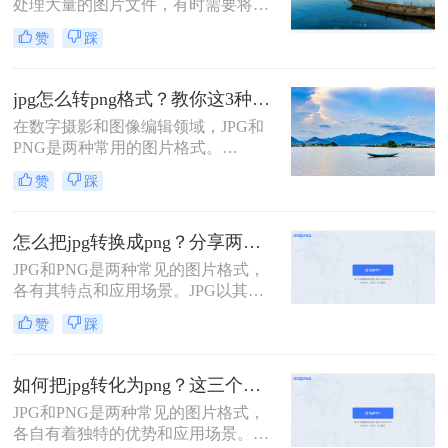
处理大量的图片文件，有时需要将
么转换成png呢？本文将介绍几种简
JPG格式的图片批量转换为PNG格
单且实用的方法，帮助你将JPG图片
赞
踩
式。PNG格式以其无损压缩、支持透
转换为PNG格式。
明背景等特性，在网页设计、图形设
计等领域得到广泛应用。那么怎么批
jpg怎么转png格式？教你这3种简单又实用的方法！
量将jpg图片转换成png图片呢？本文
在数字摄影和图像编辑领域，JPG和
将详细介绍几种批量将JPG图片转换
PNG是两种常用的图片格式。
成PNG图片的方法，帮助读者高效完
JPG（Joint Photographic Experts
成这一任务。
赞
踩
Group）是一种有损的图片格式，支
持较高的压缩比，但会牺牲一些图片
质量。而PNG（Portable Network
怎么把jpg转换成png？分享两种实用方法！
Graphics）是一种无损的图片格式，
JPG和PNG是两种常见的图片格式，
支持透明背景和24位颜色，但文件大
各有其特点和应用场景。JPG以其高
小通常较大。
效的压缩算法广泛应用于各类图片存
赞
踩
储和传输，而PNG则以其无损压缩和
透明背景支持在某些场合下成为首
选。那么怎么把jpg转换成png呢？，
如何把jpg转化为png？这三个方法教会你！
我们可以采用以下两种实用方法。
JPG和PNG是两种常见的图片格式，
各自有着独特的优势和应用场景。