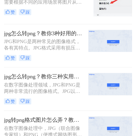
需要根据不同的应用场景将图片从一
种格式转换为另一种格式。例如，将
赞
踩
JPG 格式转为 PNG 格式，因为 PNG
支持透明背景且采用无损压缩，非常
适合网页设计、图标制作、印刷排版
jpg怎么转png？教你3种好用的转换方法！
等对画质和图层有较高要求的项目。
然而，面对多种转换途径，用户往往
JPG和PNG是两种常见的图像格式，
困惑于“哪种方式最安全”“哪个工具最
各有其特点。JPG格式采用有损压
高效”。本文将从操作难度、转换质
缩，适用于存储照片等图像，但不支
赞
踩
量、适用场景和风险四个维度，对比
持透明背景；PNG格式则采用无损压
四种主流转换方法，并给出清晰的选
缩，能够保留图像的所有细节和颜色
型建议，帮助您根据自身需求快速做
空间，并支持透明背景。那么jpg怎么
jpg怎么转png？教你三种实用转换方法！
出正确决策。
转png呢？本文将介绍三种高效的JPG
在数字图像处理领域，JPG和PNG是
转PNG方法，帮助您轻松完成文件转
两种非常流行的图像格式。JPG以其
换。
高效的有损压缩算法著称，适合存储
赞
踩
照片等色彩丰富的图像；而PNG则以
无损压缩、支持透明度以及高质量的
颜色深度见长，特别适用于需要高质
jpg转png格式图片怎么弄？教你三种高效实用转换方法！
量图像和透明背景的设计场景。当我
在数字图像处理中，JPG（联合图像
们在工作中遇到需要保留图像质量的
专家组）和PNG（便携式网络图形）
同时获得更灵活使用方式的需求时，