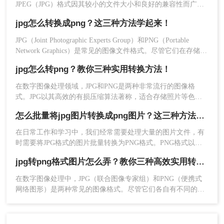
5、转换成功，点击预览查看或者直接下载，如果还
JPEG（JPG）格式因其较小的文件大小和良好的兼容性而广泛
要转换，则继续添加，重复上述的步骤即可。
应用于网络和打印。然而，在某些情况下，特别是需要透明背
jpg怎么转换成png？这三种方法学起来！
景或无损压缩时，PNG格式更为合适。那么jpg格式怎么转换成
方法三：使用手机应用程序
png格式呢？本文将详细介绍几种简单有效的方法，帮助您轻松
JPG（Joint Photographic Experts Group）和PNG（Portable
将JPG格式的图片转换为PNG格式。
Network Graphics）是常见的图像文件格式。尽管它们在存储图
现在许多手机应用程序也提供了将JPG转换为PNG
像方面有所不同，但有时你可能需要将JPG文件转换为PNG文
jpg怎么转png？教你三种实用转换方法！
的功能。
件。本文将详细介绍jpg怎么转换成png，并提供简单易行的步
操作步骤：
骤指南。
在数字图像处理领域，JPG和PNG是两种非常流行的图像格
1、在手机应用商店中搜索并下载一个支持JPG转
式。JPG以其高效的有损压缩算法著称，适合存储照片等色彩
PNG转换的应用程序，如QuickPic、Photo Editor
丰富的图像；而PNG则以无损压缩、支持透明度以及高质量的
怎么批量将jpg图片转换成png图片？这三种方法任你选择！
等。
颜色深度见长，特别适用于需要高质量图像和透明背景的设计
场景。当我们在工作中遇到需要保留图像质量的同时获得更灵
2、打开应用程序并导入需要转换的JPG图片。
在日常工作和学习中，我们经常需要处理大量的图片文件，有
活使用方式的需求时，往往会选择将JPG格式的图片转换为
3、在应用程序的设置或编辑选项中，选择保存格式
时需要将JPG格式的图片批量转换为PNG格式。PNG格式以其
PNG格式。那么jpg怎么转png呢？本文将介绍三种实现JPG到
无损压缩、支持透明背景等特性，在网页设计、图形设计等领
为PNG。
PNG转换的方法。
jpg转png格式图片怎么弄？教你三种高效实用转换方法！
域得到广泛应用。那么怎么批量将jpg图片转换成png图片呢？
4、保存更改，这样你就得到了PNG格式的图片。
本文将详细介绍几种批量将JPG图片转换成PNG图片的方法，
注意事项：
在数字图像处理中，JPG（联合图像专家组）和PNG（便携式
帮助读者高效完成这一任务。
网络图形）是两种常见的图像格式。尽管它们各自有不同的优
由于JPG是有损压缩格式，而PNG是无损压缩格
缺点，但有时我们需要将JPG格式的图像转换为PNG格式以适
式，转换过程可能会导致文件大小显著增加。这是
应不同的应用场景或优化存储空间。那么jpg转png格式图片怎
因为PNG格式保留了更多的图像数据，以确保无损
么弄呢？本文将为您详细介绍三种将JPG转换为PNG的方法。