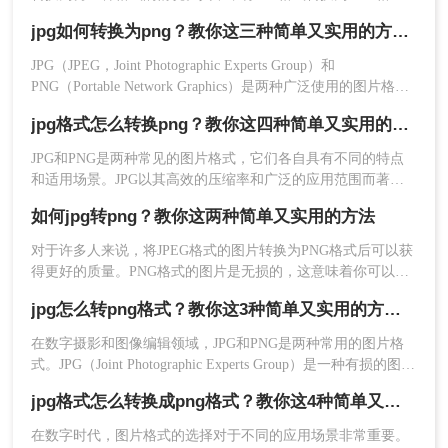
3、上传要转换格式的jpg图片。
是比较常见的需求。JPG和PNG是两种不同的图片格式，它们
jpg如何转换为png？教你这三种简单又实用的方法！
各有特点。JPG是一种有损压缩格式，适合保存照片等色彩丰
富的图片；而PNG是一种无损压缩格式，支持透明背景，适合
JPG（JPEG，Joint Photographic Experts Group）和
保存需要高质量和透明度的图片。那么jpg如何转png格式呢？
PNG（Portable Network Graphics）是两种广泛使用的图片格
本文将为您介绍几种简单有效的方法，帮助您轻松将JPG格式
式，各有其特点。JPG通常用于摄影作品和网页图像，因为它
的图片转换为PNG格式。
jpg格式怎么转换png？教你这四种简单又实用的方法！
支持有损压缩，能在保持较好图像质量的同时减小文件大小。
而PNG则常用于需要透明背景或无损压缩的场合。那么jpg如何
JPG和PNG是两种常见的图片格式，它们各自具有不同的特点
转换为png呢？，以下是一些方法和步骤。
和适用场景。JPG以其高效的压缩率和广泛的应用范围而著
称，而PNG则以其无损压缩和支持透明度的特性受到青睐。当
如何jpg转png？教你这两种简单又实用的方法
我们需要将JPG格式的图片转换为PNG格式时，可以采用多种
4、点击开始转换。
方法。那么jpg格式怎么转换png呢？本文将介绍三种实用的jpg
对于许多人来说，将JPEG格式的图片转换为PNG格式后可以获
转png方法，帮助您轻松完成转换。
得更好的质量。PNG格式的图片是无损的，这意味着你可以在
保留原始质量的同时，改变该文件的大小和透明度。在本文
jpg怎么转png格式？教你这3种简单又实用的方法！
中，我们将讨论如何jpg转png。
在数字摄影和图像编辑领域，JPG和PNG是两种常用的图片格
式。JPG（Joint Photographic Experts Group）是一种有损的图片
格式，支持较高的压缩比，但会牺牲一些图片质量。而
jpg格式怎么转换成png格式？教你这4种简单又实用的方法！
PNG（Portable Network Graphics）是一种无损的图片格式，支
持透明背景和24位颜色，但文件大小通常较大。
在数字时代，图片格式的选择对于不同的应用场景非常重要。