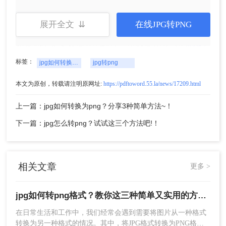
方法二：使用在线转换工具
展开全文 ⇊
在线JPG转PNG
如果你不想安装额外的软件，可以使用在线的
jpg转
png
转换工具。
标签：
jpg如何转换为png
jpg转png
操作步骤：
1、在线JPG转
本文为原创，转载请注明原网址:
https://pdftoword.55.la/news/17209.html
PNG（https://pdftoword.55.la/img2png/）
2、转换的操作步骤很简单，我们以在线转换为例来
上一篇：jpg如何转换为png？分享3种简单方法~！
给大家说说，打开在线转换界面。
下一篇：jpg怎么转png？试试这三个方法吧!！
相关文章
更多 >
jpg如何转png格式？教你这三种简单又实用的方法！
在日常生活和工作中，我们经常会遇到需要将图片从一种格式
转换为另一种格式的情况。其中，将JPG格式转换为PNG格式