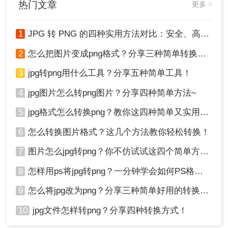
压缩。
热门文章
更多 >
在转换过程中，要确保PNG图片的质量与原始JPG
图片相近。如果需要，可以在转换后对比查看效
1
JPG 转 PNG 的四种实用方法对比：安全、高效转换指南！
果，并进行必要的调整。
在使用在线工具时，注意上传的文件大小限制以及
2
怎么把图片变成png格式？分享三种简单转换方法！
隐私保护。尽量避免上传包含敏感信息的图片。
3
jpg转png用什么工具？分享五种简单工具！
通过以上三种方法中的任何一种，你都可以轻松地
将JPG格式的图片转换为PNG格式。转换后的PNG
4
jpg图片怎么转png图片？分享四种简单方法~
图片将保留更多的图像数据，以确保无损压缩，但
可能会导致文件大小增加。在转换过程中，要注意
5
jpg格式怎么转换png？教你这四种简单又实用的方法！
保持图像质量与文件大小的平衡，并根据需要进行
6
怎么转换图片格式？这几个方法教你轻松转换！
必要的调整。
7
图片怎么jpg转png？你不仿试试这四个简单方法！
8
怎样用ps将jpg转png？一分钟学会如何PS格式转换！
9
怎么将jpg改为png？分享三种简单好用的转换方法
10
jpg文件怎样转png？分享四种转换方式！