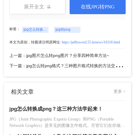
展开全文 ⇊
在线JPG转PNG
2、上传要转换格式的jpg图片。
标签：
jpg怎么转换成png
jpg转png
本文为原创，转载请注明原网址:
https://pdftoword.55.la/news/16318.html
上一篇：jpg图片怎么转png图片？分享四种简单方法~
下
一篇：jpg怎么转png格式？三种图片格式转换的方法交给你！
3、点击开始转换。
相关文章
更多 >
jpg怎么转换成png？这三种方法学起来！
JPG（Joint Photographic Experts Group）和PNG（Portable
Network Graphics）是常见的图像文件格式。尽管它们在存储图
像方面有所不同，但有时你可能需要将JPG文件转换为PNG文