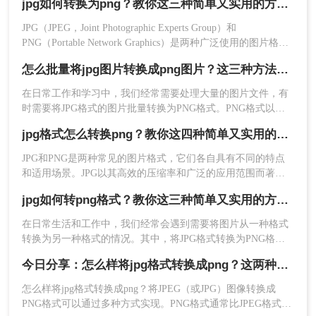
jpg如何转换为png？教你这三种简单又实用的方法！
件。本文将详细介绍jpg怎么转换成png，并提供简单易行的步
4、转换成功，点击预览查看或者直接下载，如果还
骤指南。
JPG（JPEG，Joint Photographic Experts Group）和
要转换，则继续添加，重复上述的步骤即可。
PNG（Portable Network Graphics）是两种广泛使用的图片格
式，各有其特点。JPG通常用于摄影作品和网页图像，因为它
方法三、转转大师PDF转换器
怎么批量将jpg图片转换成png图片？这三种方法任你选择！
支持有损压缩，能在保持较好图像质量的同时减小文件大小。
而PNG则常用于需要透明背景或无损压缩的场合。那么jpg如何
在日常工作和学习中，我们经常需要处理大量的图片文件，有
转转大师pdf转换器是一款功能非常强大的pdf转换
转换为png呢？，以下是一些方法和步骤。
时需要将JPG格式的图片批量转换为PNG格式。PNG格式以其
工具。可以帮助用户轻松地进行PDF、Office以及图
无损压缩、支持透明背景等特性，在网页设计、图形设计等领
片等多种文件格式间的互转。支持批量转换图片转
jpg格式怎么转换png？教你这四种简单又实用的方法！
域得到广泛应用。那么怎么批量将jpg图片转换成png图片呢？
换，且能最大精准度地保留所有原始数据和布局，
本文将详细介绍几种批量将JPG图片转换成PNG图片的方法，
JPG和PNG是两种常见的图片格式，它们各自具有不同的特点
只需支持一键拖入即可，高效又安全。
帮助读者高效完成这一任务。
和适用场景。JPG以其高效的压缩率和广泛的应用范围而著
操作如下：
称，而PNG则以其无损压缩和支持透明度的特性受到青睐。当
1、首先打开转转大师PDF转换器客户端。点击“图
jpg如何转png格式？教你这三种简单又实用的方法！
我们需要将JPG格式的图片转换为PNG格式时，可以采用多种
片转换”。
方法。那么jpg格式怎么转换png呢？本文将介绍三种实用的jpg
在日常生活和工作中，我们经常会遇到需要将图片从一种格式
转png方法，帮助您轻松完成转换。
转换为另一种格式的情况。其中，将JPG格式转换为PNG格式
是比较常见的需求。JPG和PNG是两种不同的图片格式，它们
今日分享：怎么样将jpg格式转换成png？这两种方法学起来
各有特点。JPG是一种有损压缩格式，适合保存照片等色彩丰
富的图片；而PNG是一种无损压缩格式，支持透明背景，适合
怎么样将jpg格式转换成png？​将JPEG（或JPG）图像转换成
保存需要高质量和透明度的图片。那么jpg如何转png格式呢？
PNG格式可以通过多种方式实现。PNG格式通常比JPEG格式拥
本文将为您介绍几种简单有效的方法，帮助您轻松将JPG格式