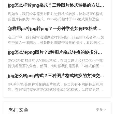
有更高的图像质量和更丰富的颜色深度，所以在一些情况下需
的图片转换为PNG格式。
jpg怎么样转png格式？三种图片格式转换的方法交给你！
要将JPEG格式转换成PNG格式。以下方法可以帮助您完成这一
操作：
现如今，我们经常需要对图片进行格式转换，比如将JPG格式
的图片转换为PNG格式。PNG格式相对于JPG格式更加适合图
像保存。那么，jpg怎么样转png格式呢？在本文中，我们将详
怎样用ps将jpg转png？一分钟学会如何PS格式转换！
细介绍这一过程，教会您如何轻松地将JPG图片转换为PNG格
式。
在工作中，我们经常会遇到这样的问题：想在PPT或者Word文
档中插入一张图片，可是图片却是带背景的图片，看起来和制
2、找到图片转换功能，然后选择图片转png，将你
作的文档很不搭。想要让插入的图片和文档融为一体，整体效
要转换的jpg图片批量上传上去，然后点击开始转换
jpg怎么转png图片？2种图片格式转换的妙招分享！
果更加美观，就需要把图片变成透明图，也就是把jpg的格式转
即可。
变成png的格式。那么，在PS中怎么把图片jpg的格式转变成png
JPG和PNG都是常见的图片格式，在网页设计和SEO优化中都
的格式呢？下面一起看看吧。
扮演着重要的角色。然而，有时候我们需要将JPG格式的图片
转换为PNG格式，以适应不同的需求和提高网页的SEO优化效
jpg怎么转png格式？三种图片格式转换的方法交给你！
果。本文将详细介绍jpg怎么转png图片，并探讨转换的优势和
注意事项。
JPG和PNG是两种常见的图片格式，各自具有不同的特点和用
途。有时我们需要将JPG格式转换成PNG格式，以获得更好的
图像质量和更广泛的兼容性。那么jpg怎么转png格式呢？本文
将介绍三种将JPG转换成PNG格式的方法，帮助您轻松实现格
式转换。
热门文章
更多 >