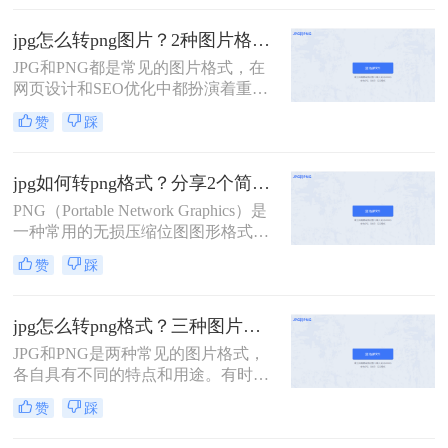
格式图片怎么弄​呢？本文将详细介绍
的方法，帮助您轻松将JPG格式的图
几种简便的方法来实现这一目标。
片转换为PNG格式。
jpg怎么转png图片？2种图片格式转换的妙招分享！
JPG和PNG都是常见的图片格式，在
网页设计和SEO优化中都扮演着重要
的角色。然而，有时候我们需要将
赞
踩
JPG格式的图片转换为PNG格式，以
适应不同的需求和提高网页的SEO优
化效果。本文将详细介绍jpg怎么转
jpg如何转png格式？分享2个简单的方法！
png图片，并探讨转换的优势和注意
PNG（Portable Network Graphics）是
事项。
一种常用的无损压缩位图图形格式，
它支持透明度，并具有更高的色彩深
赞
踩
度和更广泛的用途。如果你有一张
JPG格式的图片，但需要将其转换为
PNG格式，那么jpg如何转png格式
jpg怎么转png格式？三种图片格式转换的方法交给你！
呢？以下是将JPG转换为PNG的详细
JPG和PNG是两种常见的图片格式，
步骤与指南。
各自具有不同的特点和用途。有时我
们需要将JPG格式转换成PNG格式，
赞
踩
以获得更好的图像质量和更广泛的兼
容性。那么jpg怎么转png格式呢？本