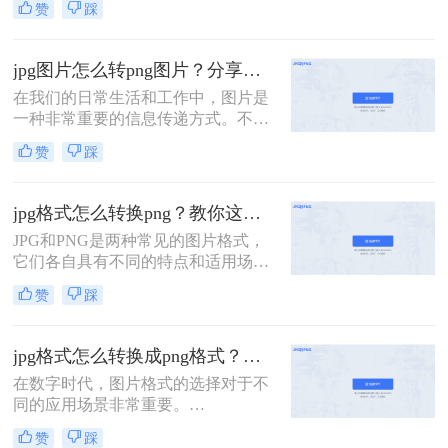
赞
踩
和透明背景支持等特点，成为许多场
合下的首选格式。那么怎么把图片变
成png格式呢？本文将介绍三种将图
jpg图片怎么转png图片？分享四种简单方法~
片转换成PNG格式的方法，帮助读者
在我们的日常生活和工作中，图片是
轻松完成图片格式的转换。
一种非常重要的信息传递方式。不同
的场景和需求需要使用不同类型的图
赞
踩
片格式。JPG和PNG是两种常见的图
片格式，它们各自具有不同的特点和
优势。有时，我们需要将JPG图片转
jpg格式怎么转换png？教你这四种简单又实用的方法！
换为PNG格式以满足特定的需求。本
JPG和PNG是两种常见的图片格式，
文将介绍几种jpg图片怎么转png图片
它们各自具有不同的特点和适用场
的方法。
景。JPG以其高效的压缩率和广泛的
赞
踩
应用范围而著称，而PNG则以其无损
压缩和支持透明度的特性受到青睐。
当我们需要将JPG格式的图片转换为
jpg格式怎么转换成png格式？教你这4种简单又实用的方法！
PNG格式时，可以采用多种方法。那
在数字时代，图片格式的选择对于不
么jpg格式怎么转换png呢？本文将介
同的应用场景非常重要。
绍三种实用的jpg转png方法，帮助您
JPEG（JPG）格式因其较小的文件大
轻松完成转换。
赞
踩
小和良好的兼容性而广泛应用于网络