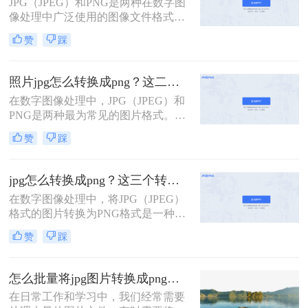
JPG（JPEG）和PNG是两种在数字图
像处理中广泛使用的图像文件格式。
JPG以其高效的压缩算法和广泛的兼
赞
踩
容性成为存储照片和图像的首选格
式，而PNG则以其无损压缩、支持透
明度和丰富的颜色深度著称，特别适
照片jpg怎么转换成png？这二个实用方法教会你！
合用于需要高质量图像和透明背景的
在数字图像处理中，JPG（JPEG）和
场景。在某些情况下，我们可能需要
PNG是两种最为常见的图片格式。
将JPG图片转换为PNG格式，以满足
JPG以其高效的压缩率和适中的文件
特定的设计或展示需求。那么jpg如何
赞
踩
大小广泛应用于网络图片和照片存
转png格式呢？本文将介绍几种实现
储，而PNG则以其无损压缩、支持透
JPG到PNG转换的方法。
明背景和更高的色彩深度受到设计师
jpg怎么转换成png？这三个转换方法教会你！
和网页开发者的青睐。有时候，我们
在数字图像处理中，将JPG（JPEG）
可能需要将JPG照片转换成PNG格式
格式的图片转换为PNG格式是一种常
以满足特定的需求。那么照片jpg怎么
见的需求。JPG因其高效的压缩算法
转换成png呢？本文将介绍几种简单
赞
踩
而广泛用于存储和传输照片，但它在
有效的方法来实现JPG到PNG的转
处理透明度和无损压缩方面不如
换。
PNG。PNG格式则以其无损压缩、支
怎么批量将jpg图片转换成png图片？这三种方法任你选择！
持透明度和广泛的色彩支持而受到设
在日常工作和学习中，我们经常需要
计师和网页开发者的青睐。那么jpg怎