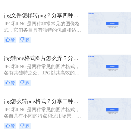
和打印。然而，在某些情况下，特别
是需要透明背景或无损压缩时，PNG
jpg文件怎样转png？分享四种转换方式！
格式更为合适。那么jpg格式怎么转换
JPG和PNG是两种非常常见的图像格
成png格式呢？本文将详细介绍几种
式，它们各自具有独特的优点和适用
简单有效的方法，帮助您轻松将JPG
场景。JPG是一种有损压缩格式，适
格式的图片转换为PNG格式。
赞
踩
用于存储和分享色彩丰富、细节要求
不高的图片，而PNG则是一种无损压
缩格式，能够保持图像的质量和透明
jpg转png格式图片怎么弄？分享二个比较实用的转换方法！
度。有时候，我们可能需要将JPG文
JPG和PNG是两种常见的图片格式，
件转换为PNG格式，以保留图像的原
各有其独特之处。JPG以其高效的压
始质量或实现特定的设计需求。那么
缩技术和较小的文件体积而著称，非
jpg文件怎样转png呢？下面，我们将
赞
踩
常适合存储和传输大量图片。然而，
介绍几种将JPG文件转换为PNG格式
PNG则以其无损压缩和支持透明度的
的方法。
特性受到青睐，尤其在需要高质量图
jpg怎么转png格式？分享三种实用转换方法！
像或透明背景的场合。那么jpg转png
JPG和PNG是两种常见的图片格式，
格式图片怎么弄呢？本文将介绍两种
各自具有不同的特点和适用场景。
将JPG转换为PNG格式图片的方法。
JPG格式通常用于存储照片和图像，
赞
踩
具有压缩率高、占用空间小的优点，
但会损失一定的图像质量；而PNG格