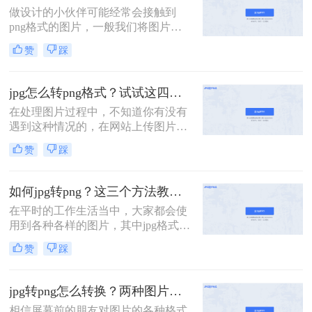
怎么转png呢？下面就和大家唠一
做设计的小伙伴可能经常会接触到
唠！
png格式的图片，一般我们将图片进
行抠图处理之后直接保存的就是png
赞
踩
格式的，这种格式图片在使用的时候
背景就是透明的，但是不排除部分软
件在保存时出现混乱导致该图片在使
jpg怎么转png格式？试试这四个方法吧！
用时仍然是JPG格式。下面分享四个
在处理图片过程中，不知道你有没有
如何jpg转png方法，操作简单无难
遇到这种情况的，在网站上传图片过
度，轻松将图片转换为png格式。
程中，只支持png格式的图片上传
赞
踩
吗？其他格式的都不支持，你说有几
十张都是jpg的图片该怎么办呢？别着
急，下面小编就给大家推荐四种能够
如何jpg转png？这三个方法教会你！
将jpg转换成png格式的方法，赶紧来
在平时的工作生活当中，大家都会使
看看jpg怎么转png格式吧！
用到各种各样的图片，其中jpg格式与
png格式都是大家平时比较常用的图
赞
踩
片格式，但是在使用图片时，可能会
遇到只能上传其中某种格式的情况，
那么这时候就需要将图片转换成相应
jpg转png怎么转换？两种图片格式转换的方法交给你
的格式才能使用，例如当需要上传
相信屏幕前的朋友对图片的各种格式