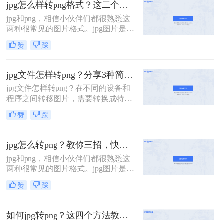
jpg怎么样转png格式？这二个方法教会你！
种批量jpg怎么转png的方法。
jpg和png，相信小伙伴们都很熟悉这
两种很常见的图片格式。jpg图片是有
损压缩格式，而png是无损压缩的算
赞
踩
法，在一定的专业处理上都是会使用
png格式的图片，但是日常生活中以
及照片存储使用jpg就够啦！那么jpg
jpg文件怎样转png？分享3种简单方法~
怎么样转png格式呢？下面就和大家
jpg文件怎样转png？在不同的设备和
唠一唠！
程序之间转移图片，需要转换成特定
的格式才能够被识别和打开。我们在
赞
踩
上传图片的时候，网站或电子邮件等
平台可能要求使用特定的图片格式。
如果网站要求上传图片的格式为
jpg怎么转png？教你三招，快速转换！
png，那么jpg文件怎样转png呢？下面
jpg和png，相信小伙伴们都很熟悉这
这个方法，大家可以好好看看。
两种很常见的图片格式。jpg图片是有
损压缩格式，而png是无损压缩的算
赞
踩
法，在一定的专业处理上都是会使用
png格式的图片，但是日常生活中以
及照片存储使用jpg就够啦！那么jpg
如何jpg转png？这四个方法教会你！