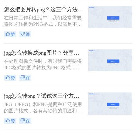
式则以其无损压缩、支持透明背景和
怎么把图片转png？这三个方法帮你快速搞定！
丰富的颜色层次而受到青睐。在某些
在日常工作和生活中，我们经常需要
情况下，我们可能需要将JPG图片转
将图片转换为PNG格式，以满足不同
换为PNG格式，以满足特定的需求。
的需求。PNG格式以其无损压缩、支
那么jpg怎么转png格式呢？本文将介
赞
踩
持透明度和保留图像细节等特点，成
绍三种将JPG转换为PNG格式的方
为了许多场景下的首选。那么怎么把
法。
图片转png呢？本文将介绍三种常用
jpg怎么转换成png图片？分享三种实用方法！
的图片转PNG格式的方法。
在处理图像文件时，有时我们需要将
JPG格式的图片转换为PNG格式，以
满足不同的需求。JPG格式以其有损
赞
踩
压缩和较高的压缩率著称，非常适合
存储照片和真实场景图像；而PNG格
式则以其无损压缩和透明度支持闻
jpg怎么转png？试试这三个方法吧!！
名，适合存储线条图、文字图和需要
JPG（JPEG）和PNG是两种广泛使用
透明背景的图像。那么jpg怎么转换成
的图片格式，各有其独特的用途和优
png图片呢？本文将介绍三种将JPG转
点。JPG以其高效的文件压缩和相对
换为PNG图片的方法。
赞
踩
较好的图像质量而受到欢迎，而PNG
则因其支持透明度和无损压缩而受到