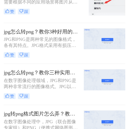
需要根据不同的应用场景将图片从一
种格式转换为另一种格式。例如，将
赞
踩
JPG 格式转为 PNG 格式，因为 PNG
支持透明背景且采用无损压缩，非常
适合网页设计、图标制作、印刷排版
jpg怎么转png？教你3种好用的转换方法！
等对画质和图层有较高要求的项目。
然而，面对多种转换途径，用户往往
JPG和PNG是两种常见的图像格式，
困惑于“哪种方式最安全”“哪个工具最
各有其特点。JPG格式采用有损压
高效”。本文将从操作难度、转换质
缩，适用于存储照片等图像，但不支
赞
踩
量、适用场景和风险四个维度，对比
持透明背景；PNG格式则采用无损压
四种主流转换方法，并给出清晰的选
缩，能够保留图像的所有细节和颜色
型建议，帮助您根据自身需求快速做
空间，并支持透明背景。那么jpg怎么
jpg怎么转png？教你三种实用转换方法！
出正确决策。
转png呢？本文将介绍三种高效的JPG
在数字图像处理领域，JPG和PNG是
转PNG方法，帮助您轻松完成文件转
两种非常流行的图像格式。JPG以其
换。
高效的有损压缩算法著称，适合存储
赞
踩
照片等色彩丰富的图像；而PNG则以
无损压缩、支持透明度以及高质量的
颜色深度见长，特别适用于需要高质
jpg转png格式图片怎么弄？教你三种高效实用转换方法！
量图像和透明背景的设计场景。当我
在数字图像处理中，JPG（联合图像
们在工作中遇到需要保留图像质量的
专家组）和PNG（便携式网络图形）
同时获得更灵活使用方式的需求时，