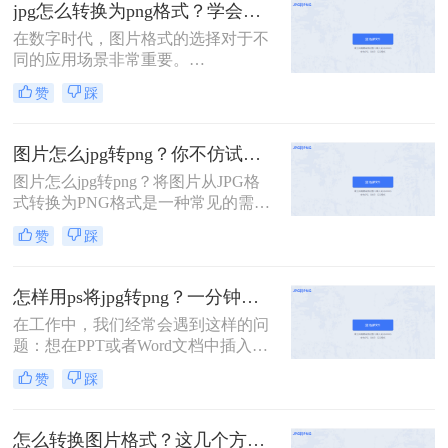
青睐。有时，你可能需要将JPG图片
jpg怎么转换为png格式？学会这3种方法，轻松完成！
转换为PNG格式，以保留透明度或追
在数字时代，图片格式的选择对于不
求无损压缩。那么jpg怎么转png呢？
同的应用场景非常重要。
下面，我们将介绍几种将JPG转换为
JPEG（JPG）格式因其较小的文件大
PNG格式的方法。
赞
踩
小和良好的兼容性而广泛应用于网络
和打印。然而，在某些情况下，特别
是需要透明背景或无损压缩时，PNG
图片怎么jpg转png？你不仿试试这四个简单方法！
格式更为合适。那么jpg怎么转换为
图片怎么jpg转png？将图片从JPG格
png格式呢？本文将介绍几种简单有
式转换为PNG格式是一种常见的需
效的方法，帮助您轻松将JPG格式的
求，因为PNG格式的文件通常具有更
图片转换为PNG格式。
赞
踩
高的质量和更广泛的适用性。下面介
绍几种常用的图片转换方法。
怎样用ps将jpg转png？一分钟学会如何PS格式转换！
在工作中，我们经常会遇到这样的问
题：想在PPT或者Word文档中插入一
张图片，可是图片却是带背景的图
赞
踩
片，看起来和制作的文档很不搭。想
要让插入的图片和文档融为一体，整
体效果更加美观，就需要把图片变成
怎么转换图片格式？这几个方法教你轻松转换！