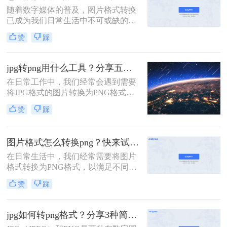
透明图，也就是把jpg的格式转变成
随着数字媒体的普及，图片格式转换
png的格式。那么，在PS中怎么把图
已成为我们日常生活中不可或缺的一
片jpg的格式转变成png的格式呢？下
部分。无论是为了节省存储空间，还
面一起看看吧。
赞
踩
是为了在不同设备上更好地展示图
片，掌握几种图片格式转换的方法都
显得尤为重要。那么怎么转换图片格
jpg转png用什么工具？分享五种简单工具！
式呢？本文将为您介绍几种简单易行
在日常工作中，我们经常会遇到需要
的图片格式转换方法，帮助您轻松完
将JPG格式的图片转换为PNG格式的
成图片格式的转换。
情况。无论是为了支持透明背景，还
赞
踩
是为了更好地控制图像质量，将JPG
转为PNG都有其实际意义。那么jpg转
png用什么工具呢？本文将为您介绍
图片格式怎么转换png？快来试试这4个实用方法！
几种可靠的工具和方法，帮助您轻松
实现这一转换。
在日常生活中，我们经常需要将图片
格式转换为PNG格式，以满足不同的
需求。PNG格式以其无损压缩和透明
赞
踩
度支持等特性，在网页设计和多媒体
应用中广泛应用。那么图片格式怎么
转换png呢？本文将介绍四种将图片
jpg如何转png格式？分享3种简单转换方法！
转换为PNG格式的方法。