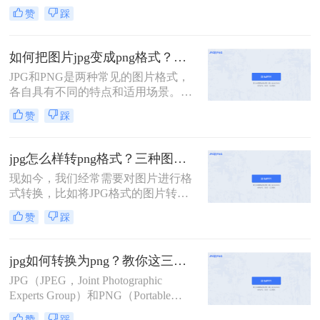
JPG以其高效的压缩算法和广泛的应
赞
踩
用范围受到大家的喜爱，而PNG则以
其无损压缩和透明背景的特性在某些
场合下成为首选。那么，如何把jpg转
如何把图片jpg变成png格式？这四种转换秘诀值得一试！
化为png呢？下面将介绍三种实用的
JPG和PNG是两种常见的图片格式，
方法。
各自具有不同的特点和适用场景。
JPG格式以其高效的压缩能力和良好
赞
踩
的图像质量而著称，而PNG格式则因
其支持无损压缩和透明背景而受到欢
迎。有时，我们可能需要将JPG图片
jpg怎么样转png格式？三种图片格式转换的方法交给你！
转换为PNG格式以满足特定的需求。
现如今，我们经常需要对图片进行格
那么如何把图片jpg变成png格式呢？
式转换，比如将JPG格式的图片转换
下面将介绍三种将JPG图片转换为
为PNG格式。PNG格式相对于JPG格
PNG格式的方法。
赞
踩
式更加适合图像保存。那么，jpg怎么
样转png格式呢？在本文中，我们将
详细介绍这一过程，教会您如何轻松
jpg如何转换为png？教你这三种简单又实用的方法！
地将JPG图片转换为PNG格式。
JPG（JPEG，Joint Photographic
Experts Group）和PNG（Portable
Network Graphics）是两种广泛使用的
赞
踩