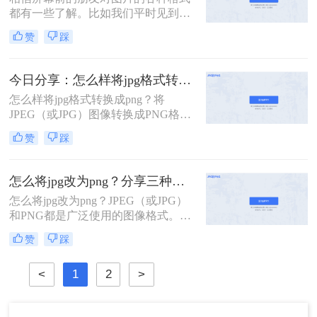
png格式的图片时但是手里只有jpg，
都有一些了解。比如我们平时见到的
那么如何jpg转png呢？下面就来为大
图片，以JPG和JPEG格式居多。这两
家介绍三种jpg转png的方法，非常简
赞
踩
种格式其实没有太过差异的区别，可
单使用，下面一起看一下吧。
以视为一类。它们显示效果好，文件
体积小，非常适合我们日常作为图片
今日分享：怎么样将jpg格式转换成png？这两种方法学起来
的主载体使用。但它也有个很大的问
怎么样将jpg格式转换成png？​将
题，就是不能显示透明背景。比如我
JPEG（或JPG）图像转换成PNG格式
们需要一张素材图，抠出来后想要直
可以通过多种方式实现。PNG格式通
接贴到其他素材背景上。如果是JPG
赞
踩
常比JPEG格式拥有更高的图像质量和
格式，遇到这种需求，则是无能为
更丰富的颜色深度，所以在一些情况
力。但PNG则可以，那jpg转png怎么
下需要将JPEG格式转换成PNG格式。
转换呢？今天就来教大家两个方法。
怎么将jpg改为png？分享三种简单好用的转换方法
以下方法可以帮助您完成这一操作：
怎么将jpg改为png？​JPEG（或JPG）
和PNG都是广泛使用的图像格式。虽
然JPEG格式在大多数情况下更普遍，
赞
踩
并且能够实现更高的压缩率，但PNG
格式通常具有更高的图像质量和更丰
<
1
2
>
富的颜色深度。如果您希望将JPEG格
式的图像转换为PNG格式，可以使用
以下方法：