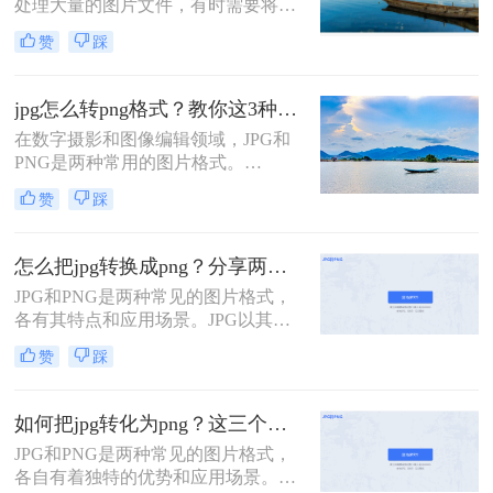
处理大量的图片文件，有时需要将
么转换成png呢？本文将介绍几种简
JPG格式的图片批量转换为PNG格
单且实用的方法，帮助你将JPG图片
赞
踩
式。PNG格式以其无损压缩、支持透
转换为PNG格式。
明背景等特性，在网页设计、图形设
计等领域得到广泛应用。那么怎么批
jpg怎么转png格式？教你这3种简单又实用的方法！
量将jpg图片转换成png图片呢？本文
在数字摄影和图像编辑领域，JPG和
将详细介绍几种批量将JPG图片转换
PNG是两种常用的图片格式。
成PNG图片的方法，帮助读者高效完
JPG（Joint Photographic Experts
成这一任务。
赞
踩
Group）是一种有损的图片格式，支
持较高的压缩比，但会牺牲一些图片
质量。而PNG（Portable Network
怎么把jpg转换成png？分享两种实用方法！
Graphics）是一种无损的图片格式，
JPG和PNG是两种常见的图片格式，
支持透明背景和24位颜色，但文件大
各有其特点和应用场景。JPG以其高
小通常较大。
效的压缩算法广泛应用于各类图片存
赞
踩
储和传输，而PNG则以其无损压缩和
透明背景支持在某些场合下成为首
选。那么怎么把jpg转换成png呢？，
如何把jpg转化为png？这三个方法教会你！
我们可以采用以下两种实用方法。
JPG和PNG是两种常见的图片格式，
各自有着独特的优势和应用场景。