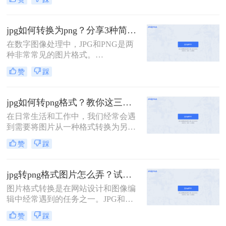
图片格式，各有其特点。JPG通常用
于摄影作品和网页图像，因为它支持
有损压缩，能在保持较好图像质量的
jpg如何转换为png？分享3种简单方法~！
同时减小文件大小。而PNG则常用于
在数字图像处理中，JPG和PNG是两
需要透明背景或无损压缩的场合。那
种非常常见的图片格式。
么jpg如何转换为png呢？，以下是一
JPG（JPEG）是一种有损压缩格式，
些方法和步骤。
赞
踩
适用于存储和显示摄影图片，而PNG
则是一种无损压缩格式，支持透明
度，常用于网页和图标设计。有时，
jpg如何转png格式？教你这三种简单又实用的方法！
您可能需要将JPG图片转换为PNG格
在日常生活和工作中，我们经常会遇
式，以满足特定的需求。那么jpg如何
到需要将图片从一种格式转换为另一
转换为png呢？下面，我们将介绍几
种格式的情况。其中，将JPG格式转
种简单的方法来实现JPG到PNG的转
赞
踩
换为PNG格式是比较常见的需求。
换。
JPG和PNG是两种不同的图片格式，
它们各有特点。JPG是一种有损压缩
jpg转png格式图片怎么弄？试试这三个方法吧！
格式，适合保存照片等色彩丰富的图
图片格式转换是在网站设计和图像编
片；而PNG是一种无损压缩格式，支
辑中经常遇到的任务之一。JPG和
持透明背景，适合保存需要高质量和
PNG是两种常见的图片格式，它们都
透明度的图片。那么jpg如何转png格
赞
踩
有各自的特点和用途。那么jpg转png
式呢？本文将为您介绍几种简单有效