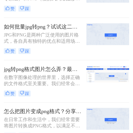
是两种常见的图像格式。尽管它们各
往往会选择将JPG格式的图片转换为
赞
踩
自有不同的优缺点，但有时我们需要
PNG格式。那么jpg怎么转png呢？本
将JPG格式的图像转换为PNG格式以
文将介绍三种实现JPG到PNG转换的
适应不同的应用场景或优化存储空
方法。
如何批量jpg转png？试试这二种高效转换方法！
间。那么jpg转png格式图片怎么弄
JPG和PNG是两种广泛使用的图片格
呢？本文将为您详细介绍三种将JPG
式，各自具有独特的优点和适用场
转换为PNG的方法。
景。JPG格式因其高压缩率和较小的
赞
踩
文件大小而常用于存储照片，但会损
失一定的图像质量；PNG格式则以其
无损压缩、支持透明背景和丰富的颜
jpg转png格式图片怎么弄？最新有效的转换方法终极指南！
色层次而受到青睐。在某些情况下，
在数字图像处理的世界里，选择正确
我们可能需要将大量的JPG图片批量
的文件格式至关重要。我们经常会遇
转换为PNG格式，以满足特定的需
到一个场景：手头有一张JPEG（或
求。那么如何批量jpg转png呢？本文
赞
踩
JPG）格式的图片，但由于项目需求
将介绍两种批量JPG转PNG的方法。
（例如需要透明背景、更高画质保
存），必须将其转换为PNG格式。虽
怎么把图片变成png格式？分享三种简单转换方法！
然听起来简单，但不同的转换方法在
在日常工作和生活中，我们经常需要
便捷性、质量和控制力上差异巨大。
将图片转换成PNG格式，以满足不同
那么jpg转png格式图片怎么弄呢？
的使用需求。PNG格式以其无损压缩