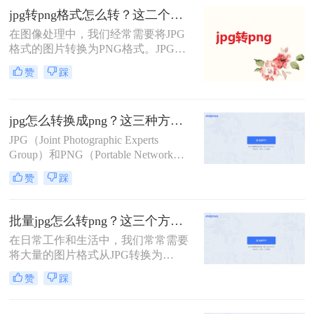
文将介绍三种将JPG转换成PNG格式
jpg转png格式怎么转？这二个简单方法教会你！
的方法，帮助您轻松实现格式转换。
​在图像处理中，我们经常需要将JPG
格式的图片转换为PNG格式。JPG是
一种有损压缩格式，而PNG是无损压
赞
踩
缩格式，能够更好地保留图像的细
节。转转大师是一款功能强大的文件
处理工具，可以帮助我们轻松实现
jpg怎么转换成png？这三种方法学起来！
JPG到PNG的转换。那么jpg转png格
式怎么转呢？下面将为您介绍两种常
JPG（Joint Photographic Experts
用的方法。
Group）和PNG（Portable Network
Graphics）是常见的图像文件格式。
赞
踩
尽管它们在存储图像方面有所不同，
但有时你可能需要将JPG文件转换为
PNG文件。本文将详细介绍jpg怎么转
批量jpg怎么转png？这三个方法教会你！
换成png，并提供简单易行的步骤指
在日常工作和生活中，我们常常需要
南。
将大量的图片格式从JPG转换为
PNG。PNG是一种无损压缩的位图图
赞
踩
形格式，具有透明度和半透明的特
点，适用于需要透明背景或需要保留
原始图像质量的场景。本文将介绍几