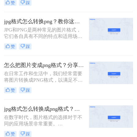
赞
踩
片格式。JPG和PNG是两种常见的图
片格式，它们各自具有不同的特点和
优势。有时，我们需要将JPG图片转
jpg格式怎么转换png？教你这四种简单又实用的方法！
换为PNG格式以满足特定的需求。本
JPG和PNG是两种常见的图片格式，
文将介绍几种jpg图片怎么转png图片
它们各自具有不同的特点和适用场
的方法。
景。JPG以其高效的压缩率和广泛的
赞
踩
应用范围而著称，而PNG则以其无损
压缩和支持透明度的特性受到青睐。
当我们需要将JPG格式的图片转换为
怎么把图片变成png格式？分享三种简单转换方法！
PNG格式时，可以采用多种方法。那
在日常工作和生活中，我们经常需要
么jpg格式怎么转换png呢？本文将介
将图片转换成PNG格式，以满足不同
绍三种实用的jpg转png方法，帮助您
的使用需求。PNG格式以其无损压缩
轻松完成转换。
赞
踩
和透明背景支持等特点，成为许多场
合下的首选格式。那么怎么把图片变
成png格式呢？本文将介绍三种将图
jpg格式怎么转换成png格式？教你这4种简单又实用的方法！
片转换成PNG格式的方法，帮助读者
在数字时代，图片格式的选择对于不
轻松完成图片格式的转换。
同的应用场景非常重要。
JPEG（JPG）格式因其较小的文件大
赞
踩
小和良好的兼容性而广泛应用于网络