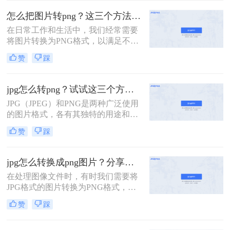
式则以其无损压缩、支持透明背景和
怎么把图片转png？这三个方法帮你快速搞定！
丰富的颜色层次而受到青睐。在某些
在日常工作和生活中，我们经常需要
情况下，我们可能需要将JPG图片转
将图片转换为PNG格式，以满足不同
换为PNG格式，以满足特定的需求。
的需求。PNG格式以其无损压缩、支
那么jpg怎么转png格式呢？本文将介
赞
踩
持透明度和保留图像细节等特点，成
绍三种将JPG转换为PNG格式的方
为了许多场景下的首选。那么怎么把
法。
图片转png呢？本文将介绍三种常用
jpg怎么转png？试试这三个方法吧!！
的图片转PNG格式的方法。
JPG（JPEG）和PNG是两种广泛使用
的图片格式，各有其独特的用途和优
点。JPG以其高效的文件压缩和相对
赞
踩
较好的图像质量而受到欢迎，而PNG
则因其支持透明度和无损压缩而受到
青睐。有时，你可能需要将JPG图片
jpg怎么转换成png图片？分享三种实用方法！
转换为PNG格式，以保留透明度或追
在处理图像文件时，有时我们需要将
求无损压缩。那么jpg怎么转png呢？
JPG格式的图片转换为PNG格式，以
下面，我们将介绍几种将JPG转换为
满足不同的需求。JPG格式以其有损
PNG格式的方法。
赞
踩
压缩和较高的压缩率著称，非常适合
存储照片和真实场景图像；而PNG格