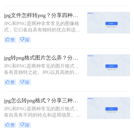
和打印。然而，在某些情况下，特别
是需要透明背景或无损压缩时，PNG
jpg文件怎样转png？分享四种转换方式！
格式更为合适。那么jpg格式怎么转换
JPG和PNG是两种非常常见的图像格
成png格式呢？本文将详细介绍几种
式，它们各自具有独特的优点和适用
简单有效的方法，帮助您轻松将JPG
场景。JPG是一种有损压缩格式，适
格式的图片转换为PNG格式。
赞
踩
用于存储和分享色彩丰富、细节要求
不高的图片，而PNG则是一种无损压
缩格式，能够保持图像的质量和透明
jpg转png格式图片怎么弄？分享二个比较实用的转换方法！
度。有时候，我们可能需要将JPG文
JPG和PNG是两种常见的图片格式，
件转换为PNG格式，以保留图像的原
各有其独特之处。JPG以其高效的压
始质量或实现特定的设计需求。那么
缩技术和较小的文件体积而著称，非
jpg文件怎样转png呢？下面，我们将
赞
踩
常适合存储和传输大量图片。然而，
介绍几种将JPG文件转换为PNG格式
PNG则以其无损压缩和支持透明度的
的方法。
特性受到青睐，尤其在需要高质量图
jpg怎么转png格式？分享三种实用转换方法！
像或透明背景的场合。那么jpg转png
JPG和PNG是两种常见的图片格式，
格式图片怎么弄呢？本文将介绍两种
各自具有不同的特点和适用场景。
将JPG转换为PNG格式图片的方法。
JPG格式通常用于存储照片和图像，
赞
踩
具有压缩率高、占用空间小的优点，
但会损失一定的图像质量；而PNG格