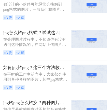
怎么转png呢？下面就和大家唠一
做设计的小伙伴可能经常会接触到
唠！
png格式的图片，一般我们将图片进
行抠图处理之后直接保存的就是png
赞
踩
格式的，这种格式图片在使用的时候
背景就是透明的，但是不排除部分软
件在保存时出现混乱导致该图片在使
jpg怎么转png格式？试试这四个方法吧！
用时仍然是JPG格式。下面分享四个
在处理图片过程中，不知道你有没有
如何jpg转png方法，操作简单无难
遇到这种情况的，在网站上传图片过
度，轻松将图片转换为png格式。
程中，只支持png格式的图片上传
赞
踩
吗？其他格式的都不支持，你说有几
十张都是jpg的图片该怎么办呢？别着
急，下面小编就给大家推荐四种能够
如何jpg转png？这三个方法教会你！
将jpg转换成png格式的方法，赶紧来
在平时的工作生活当中，大家都会使
看看jpg怎么转png格式吧！
用到各种各样的图片，其中jpg格式与
png格式都是大家平时比较常用的图
赞
踩
片格式，但是在使用图片时，可能会
遇到只能上传其中某种格式的情况，
那么这时候就需要将图片转换成相应
jpg转png怎么转换？两种图片格式转换的方法交给你
的格式才能使用，例如当需要上传
相信屏幕前的朋友对图片的各种格式