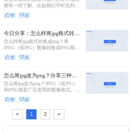
png格式的图片时但是手里只有jpg，
都有一些了解。比如我们平时见到的
那么如何jpg转png呢？下面就来为大
图片，以JPG和JPEG格式居多。这两
家介绍三种jpg转png的方法，非常简
赞
踩
种格式其实没有太过差异的区别，可
单使用，下面一起看一下吧。
以视为一类。它们显示效果好，文件
体积小，非常适合我们日常作为图片
今日分享：怎么样将jpg格式转换成png？这两种方法学起来
的主载体使用。但它也有个很大的问
怎么样将jpg格式转换成png？​将
题，就是不能显示透明背景。比如我
JPEG（或JPG）图像转换成PNG格式
们需要一张素材图，抠出来后想要直
可以通过多种方式实现。PNG格式通
接贴到其他素材背景上。如果是JPG
赞
踩
常比JPEG格式拥有更高的图像质量和
格式，遇到这种需求，则是无能为
更丰富的颜色深度，所以在一些情况
力。但PNG则可以，那jpg转png怎么
下需要将JPEG格式转换成PNG格式。
转换呢？今天就来教大家两个方法。
怎么将jpg改为png？分享三种简单好用的转换方法
以下方法可以帮助您完成这一操作：
怎么将jpg改为png？​JPEG（或JPG）
和PNG都是广泛使用的图像格式。虽
然JPEG格式在大多数情况下更普遍，
赞
踩
并且能够实现更高的压缩率，但PNG
格式通常具有更高的图像质量和更丰
<
1
2
>
富的颜色深度。如果您希望将JPEG格
式的图像转换为PNG格式，可以使用
以下方法：