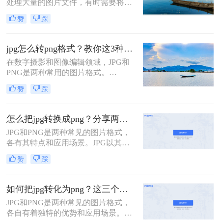
处理大量的图片文件，有时需要将
么转换成png呢？本文将介绍几种简
JPG格式的图片批量转换为PNG格
单且实用的方法，帮助你将JPG图片
赞
踩
式。PNG格式以其无损压缩、支持透
转换为PNG格式。
明背景等特性，在网页设计、图形设
计等领域得到广泛应用。那么怎么批
jpg怎么转png格式？教你这3种简单又实用的方法！
量将jpg图片转换成png图片呢？本文
在数字摄影和图像编辑领域，JPG和
将详细介绍几种批量将JPG图片转换
PNG是两种常用的图片格式。
成PNG图片的方法，帮助读者高效完
JPG（Joint Photographic Experts
成这一任务。
赞
踩
Group）是一种有损的图片格式，支
持较高的压缩比，但会牺牲一些图片
质量。而PNG（Portable Network
怎么把jpg转换成png？分享两种实用方法！
Graphics）是一种无损的图片格式，
JPG和PNG是两种常见的图片格式，
支持透明背景和24位颜色，但文件大
各有其特点和应用场景。JPG以其高
小通常较大。
效的压缩算法广泛应用于各类图片存
赞
踩
储和传输，而PNG则以其无损压缩和
透明背景支持在某些场合下成为首
选。那么怎么把jpg转换成png呢？，
如何把jpg转化为png？这三个方法教会你！
我们可以采用以下两种实用方法。
JPG和PNG是两种常见的图片格式，
各自有着独特的优势和应用场景。