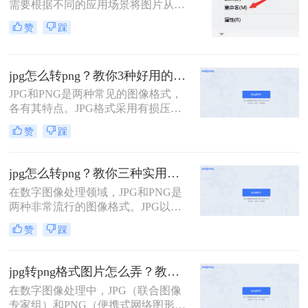
需要根据不同的应用场景将图片从一
种格式转换为另一种格式。例如，将
赞
踩
JPG 格式转为 PNG 格式，因为 PNG
支持透明背景且采用无损压缩，非常
适合网页设计、图标制作、印刷排版
jpg怎么转png？教你3种好用的转换方法！
等对画质和图层有较高要求的项目。
然而，面对多种转换途径，用户往往
JPG和PNG是两种常见的图像格式，
困惑于“哪种方式最安全”“哪个工具最
各有其特点。JPG格式采用有损压
高效”。本文将从操作难度、转换质
缩，适用于存储照片等图像，但不支
赞
踩
量、适用场景和风险四个维度，对比
持透明背景；PNG格式则采用无损压
四种主流转换方法，并给出清晰的选
缩，能够保留图像的所有细节和颜色
型建议，帮助您根据自身需求快速做
空间，并支持透明背景。那么jpg怎么
jpg怎么转png？教你三种实用转换方法！
出正确决策。
转png呢？本文将介绍三种高效的JPG
在数字图像处理领域，JPG和PNG是
转PNG方法，帮助您轻松完成文件转
两种非常流行的图像格式。JPG以其
换。
高效的有损压缩算法著称，适合存储
赞
踩
照片等色彩丰富的图像；而PNG则以
无损压缩、支持透明度以及高质量的
颜色深度见长，特别适用于需要高质
jpg转png格式图片怎么弄？教你三种高效实用转换方法！
量图像和透明背景的设计场景。当我
在数字图像处理中，JPG（联合图像
们在工作中遇到需要保留图像质量的
专家组）和PNG（便携式网络图形）
同时获得更灵活使用方式的需求时，