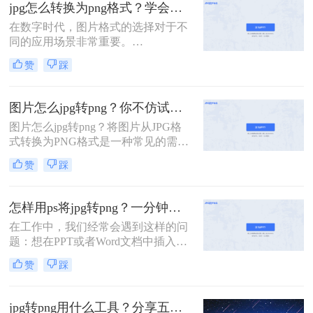
式则以其无损压缩和透明度支持闻
jpg怎么转换为png格式？学会这3种方法，轻松完成！
名，适合存储线条图、文字图和需要
在数字时代，图片格式的选择对于不
透明背景的图像。那么jpg怎么转换成
同的应用场景非常重要。
png图片呢？本文将介绍三种将JPG转
JPEG（JPG）格式因其较小的文件大
换为PNG图片的方法。
赞
踩
小和良好的兼容性而广泛应用于网络
和打印。然而，在某些情况下，特别
是需要透明背景或无损压缩时，PNG
图片怎么jpg转png？你不仿试试这四个简单方法！
格式更为合适。那么jpg怎么转换为
图片怎么jpg转png？将图片从JPG格
png格式呢？本文将介绍几种简单有
式转换为PNG格式是一种常见的需
效的方法，帮助您轻松将JPG格式的
求，因为PNG格式的文件通常具有更
图片转换为PNG格式。
赞
踩
高的质量和更广泛的适用性。下面介
绍几种常用的图片转换方法。
怎样用ps将jpg转png？一分钟学会如何PS格式转换！
在工作中，我们经常会遇到这样的问
题：想在PPT或者Word文档中插入一
张图片，可是图片却是带背景的图
赞
踩
片，看起来和制作的文档很不搭。想
要让插入的图片和文档融为一体，整
体效果更加美观，就需要把图片变成
jpg转png用什么工具？分享五种简单工具！