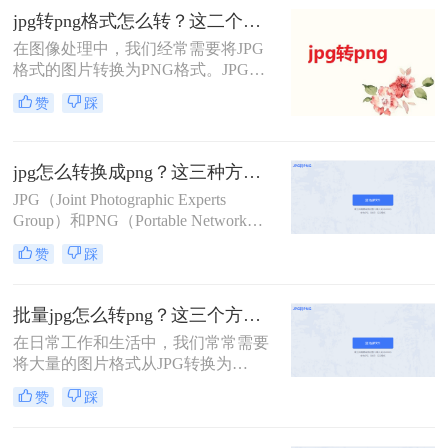
文将介绍三种将JPG转换成PNG格式
jpg转png格式怎么转？这二个简单方法教会你！
的方法，帮助您轻松实现格式转换。
​在图像处理中，我们经常需要将JPG
格式的图片转换为PNG格式。JPG是
一种有损压缩格式，而PNG是无损压
赞
踩
缩格式，能够更好地保留图像的细
节。转转大师是一款功能强大的文件
处理工具，可以帮助我们轻松实现
jpg怎么转换成png？这三种方法学起来！
JPG到PNG的转换。那么jpg转png格
式怎么转呢？下面将为您介绍两种常
JPG（Joint Photographic Experts
用的方法。
Group）和PNG（Portable Network
Graphics）是常见的图像文件格式。
赞
踩
尽管它们在存储图像方面有所不同，
但有时你可能需要将JPG文件转换为
PNG文件。本文将详细介绍jpg怎么转
批量jpg怎么转png？这三个方法教会你！
换成png，并提供简单易行的步骤指
在日常工作和生活中，我们常常需要
南。
将大量的图片格式从JPG转换为
PNG。PNG是一种无损压缩的位图图
赞
踩
形格式，具有透明度和半透明的特
点，适用于需要透明背景或需要保留
原始图像质量的场景。本文将介绍几