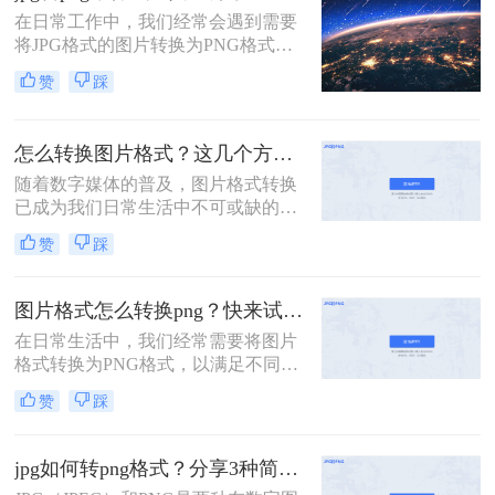
透明图，也就是把jpg的格式转变成
在日常工作中，我们经常会遇到需要
png的格式。那么，在PS中怎么把图
将JPG格式的图片转换为PNG格式的
片jpg的格式转变成png的格式呢？下
情况。无论是为了支持透明背景，还
面一起看看吧。
赞
踩
是为了更好地控制图像质量，将JPG
转为PNG都有其实际意义。那么jpg转
png用什么工具呢？本文将为您介绍
怎么转换图片格式？这几个方法教你轻松转换！
几种可靠的工具和方法，帮助您轻松
实现这一转换。
随着数字媒体的普及，图片格式转换
已成为我们日常生活中不可或缺的一
部分。无论是为了节省存储空间，还
赞
踩
是为了在不同设备上更好地展示图
片，掌握几种图片格式转换的方法都
显得尤为重要。那么怎么转换图片格
图片格式怎么转换png？快来试试这4个实用方法！
式呢？本文将为您介绍几种简单易行
在日常生活中，我们经常需要将图片
的图片格式转换方法，帮助您轻松完
格式转换为PNG格式，以满足不同的
成图片格式的转换。
需求。PNG格式以其无损压缩和透明
赞
踩
度支持等特性，在网页设计和多媒体
应用中广泛应用。那么图片格式怎么
转换png呢？本文将介绍四种将图片
jpg如何转png格式？分享3种简单转换方法！
转换为PNG格式的方法。