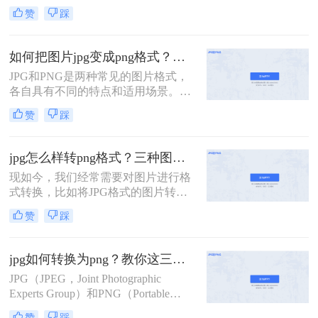
JPG以其高效的压缩算法和广泛的应
赞
踩
用范围受到大家的喜爱，而PNG则以
其无损压缩和透明背景的特性在某些
场合下成为首选。那么，如何把jpg转
如何把图片jpg变成png格式？这四种转换秘诀值得一试！
化为png呢？下面将介绍三种实用的
JPG和PNG是两种常见的图片格式，
方法。
各自具有不同的特点和适用场景。
JPG格式以其高效的压缩能力和良好
赞
踩
的图像质量而著称，而PNG格式则因
其支持无损压缩和透明背景而受到欢
迎。有时，我们可能需要将JPG图片
jpg怎么样转png格式？三种图片格式转换的方法交给你！
转换为PNG格式以满足特定的需求。
现如今，我们经常需要对图片进行格
那么如何把图片jpg变成png格式呢？
式转换，比如将JPG格式的图片转换
下面将介绍三种将JPG图片转换为
为PNG格式。PNG格式相对于JPG格
PNG格式的方法。
赞
踩
式更加适合图像保存。那么，jpg怎么
样转png格式呢？在本文中，我们将
详细介绍这一过程，教会您如何轻松
jpg如何转换为png？教你这三种简单又实用的方法！
地将JPG图片转换为PNG格式。
JPG（JPEG，Joint Photographic
Experts Group）和PNG（Portable
Network Graphics）是两种广泛使用的
赞
踩