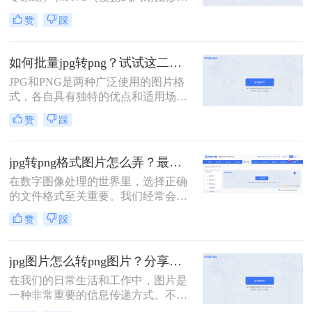
是两种常见的图像格式。尽管它们各
往往会选择将JPG格式的图片转换为
赞
踩
自有不同的优缺点，但有时我们需要
PNG格式。那么jpg怎么转png呢？本
将JPG格式的图像转换为PNG格式以
文将介绍三种实现JPG到PNG转换的
适应不同的应用场景或优化存储空
方法。
如何批量jpg转png？试试这二种高效转换方法！
间。那么jpg转png格式图片怎么弄
JPG和PNG是两种广泛使用的图片格
呢？本文将为您详细介绍三种将JPG
式，各自具有独特的优点和适用场
转换为PNG的方法。
景。JPG格式因其高压缩率和较小的
赞
踩
文件大小而常用于存储照片，但会损
失一定的图像质量；PNG格式则以其
无损压缩、支持透明背景和丰富的颜
jpg转png格式图片怎么弄？最新有效的转换方法终极指南！
色层次而受到青睐。在某些情况下，
在数字图像处理的世界里，选择正确
我们可能需要将大量的JPG图片批量
的文件格式至关重要。我们经常会遇
转换为PNG格式，以满足特定的需
到一个场景：手头有一张JPEG（或
求。那么如何批量jpg转png呢？本文
赞
踩
JPG）格式的图片，但由于项目需求
将介绍两种批量JPG转PNG的方法。
（例如需要透明背景、更高画质保
存），必须将其转换为PNG格式。虽
jpg图片怎么转png图片？分享四种简单方法~
然听起来简单，但不同的转换方法在
在我们的日常生活和工作中，图片是
便捷性、质量和控制力上差异巨大。
一种非常重要的信息传递方式。不同
那么jpg转png格式图片怎么弄呢？
的场景和需求需要使用不同类型的图