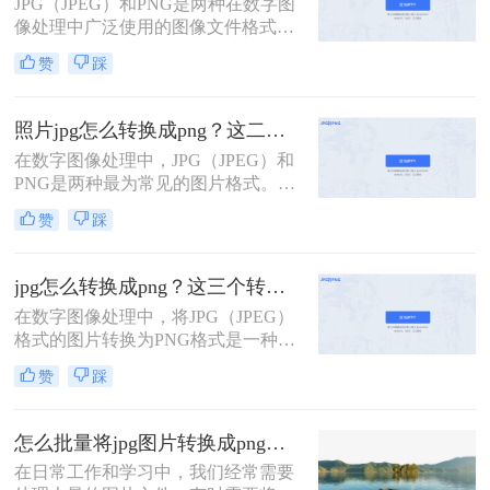
JPG（JPEG）和PNG是两种在数字图
像处理中广泛使用的图像文件格式。
JPG以其高效的压缩算法和广泛的兼
赞
踩
容性成为存储照片和图像的首选格
式，而PNG则以其无损压缩、支持透
明度和丰富的颜色深度著称，特别适
照片jpg怎么转换成png？这二个实用方法教会你！
合用于需要高质量图像和透明背景的
在数字图像处理中，JPG（JPEG）和
场景。在某些情况下，我们可能需要
PNG是两种最为常见的图片格式。
将JPG图片转换为PNG格式，以满足
JPG以其高效的压缩率和适中的文件
特定的设计或展示需求。那么jpg如何
赞
踩
大小广泛应用于网络图片和照片存
转png格式呢？本文将介绍几种实现
储，而PNG则以其无损压缩、支持透
JPG到PNG转换的方法。
明背景和更高的色彩深度受到设计师
jpg怎么转换成png？这三个转换方法教会你！
和网页开发者的青睐。有时候，我们
在数字图像处理中，将JPG（JPEG）
可能需要将JPG照片转换成PNG格式
格式的图片转换为PNG格式是一种常
以满足特定的需求。那么照片jpg怎么
见的需求。JPG因其高效的压缩算法
转换成png呢？本文将介绍几种简单
赞
踩
而广泛用于存储和传输照片，但它在
有效的方法来实现JPG到PNG的转
处理透明度和无损压缩方面不如
换。
PNG。PNG格式则以其无损压缩、支
怎么批量将jpg图片转换成png图片？这三种方法任你选择！
持透明度和广泛的色彩支持而受到设
在日常工作和学习中，我们经常需要
计师和网页开发者的青睐。那么jpg怎