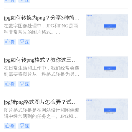
图片格式，各有其特点。JPG通常用
于摄影作品和网页图像，因为它支持
有损压缩，能在保持较好图像质量的
jpg如何转换为png？分享3种简单方法~！
同时减小文件大小。而PNG则常用于
在数字图像处理中，JPG和PNG是两
需要透明背景或无损压缩的场合。那
种非常常见的图片格式。
么jpg如何转换为png呢？，以下是一
JPG（JPEG）是一种有损压缩格式，
些方法和步骤。
赞
踩
适用于存储和显示摄影图片，而PNG
则是一种无损压缩格式，支持透明
度，常用于网页和图标设计。有时，
jpg如何转png格式？教你这三种简单又实用的方法！
您可能需要将JPG图片转换为PNG格
在日常生活和工作中，我们经常会遇
式，以满足特定的需求。那么jpg如何
到需要将图片从一种格式转换为另一
转换为png呢？下面，我们将介绍几
种格式的情况。其中，将JPG格式转
种简单的方法来实现JPG到PNG的转
赞
踩
换为PNG格式是比较常见的需求。
换。
JPG和PNG是两种不同的图片格式，
它们各有特点。JPG是一种有损压缩
jpg转png格式图片怎么弄？试试这三个方法吧！
格式，适合保存照片等色彩丰富的图
图片格式转换是在网站设计和图像编
片；而PNG是一种无损压缩格式，支
辑中经常遇到的任务之一。JPG和
持透明背景，适合保存需要高质量和
PNG是两种常见的图片格式，它们都
透明度的图片。那么jpg如何转png格
赞
踩
有各自的特点和用途。那么jpg转png
式呢？本文将为您介绍几种简单有效