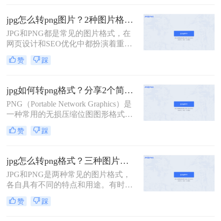
格式图片怎么弄​呢？本文将详细介绍
的方法，帮助您轻松将JPG格式的图
几种简便的方法来实现这一目标。
片转换为PNG格式。
jpg怎么转png图片？2种图片格式转换的妙招分享！
JPG和PNG都是常见的图片格式，在
网页设计和SEO优化中都扮演着重要
的角色。然而，有时候我们需要将
赞
踩
JPG格式的图片转换为PNG格式，以
适应不同的需求和提高网页的SEO优
化效果。本文将详细介绍jpg怎么转
jpg如何转png格式？分享2个简单的方法！
png图片，并探讨转换的优势和注意
PNG（Portable Network Graphics）是
事项。
一种常用的无损压缩位图图形格式，
它支持透明度，并具有更高的色彩深
赞
踩
度和更广泛的用途。如果你有一张
JPG格式的图片，但需要将其转换为
PNG格式，那么jpg如何转png格式
jpg怎么转png格式？三种图片格式转换的方法交给你！
呢？以下是将JPG转换为PNG的详细
JPG和PNG是两种常见的图片格式，
步骤与指南。
各自具有不同的特点和用途。有时我
们需要将JPG格式转换成PNG格式，
赞
踩
以获得更好的图像质量和更广泛的兼
容性。那么jpg怎么转png格式呢？本