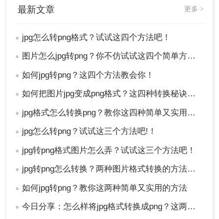
最新文章
更多 >
2、点击文件-另存为-png。
jpg怎么转png格式？试试这四个方法吧！
●
图片怎么jpg转png？你不仿试试这四个简单方法！
●
如何jpg转png？这四个方法教会你！
●
如何把图片jpg变成png格式？这四种转换秘诀值得一试！
●
jpg格式怎么转换png？教你这四种简单又实用的方法！
●
jpg怎么转png？试试这三个方法吧!！
●
jpg转png格式图片怎么弄？试试这三个方法吧！
●
方法四：直接修改后缀名
jpg转png怎么转换？两种图片格式转换的方法交给你
●
操作步骤：
如何jpg转png？教你这两种简单又实用的方法
●
1、在电脑中找到图片，然后双击图片名称，或者也
可以使用鼠标右键选择“重命名”选项进行点击。
今日分享：怎么样将jpg格式转换成png？这两种方法学起来
●