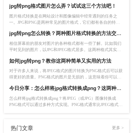
量而受到欢迎，而PNG则因其支持透明度和无损压缩而受到青
jpg转png格式图片怎么弄？试试这三个方法吧！
睐。有时，你可能需要将JPG图片转换为PNG格式，以保留透
明度或追求无损压缩。那么jpg怎么转png呢？下面，我们将介
图片格式转换是在网站设计和图像编辑中经常遇到的任务之
绍几种将JPG转换为PNG格式的方法。
一。JPG和PNG是两种常见的图片格式，它们都有各自的特点
和用途。那么jpg转png格式图片怎么弄​呢？本文将详细介绍几
jpg转png怎么转换？两种图片格式转换的方法交给你
种简便的方法来实现这一目标。
相信屏幕前的朋友对图片的各种格式都有一些了解。比如我们
平时见到的图片，以JPG和JPEG格式居多。这两种格式其实没
有太过差异的区别，可以视为一类。它们显示效果好，文件体
如何jpg转png？教你这两种简单又实用的方法
积小，非常适合我们日常作为图片的主载体使用。但它也有个
很大的问题，就是不能显示透明背景。比如我们需要一张素材
对于许多人来说，将JPEG格式的图片转换为PNG格式后可以获
图，抠出来后想要直接贴到其他素材背景上。如果是JPG格
得更好的质量。PNG格式的图片是无损的，这意味着你可以在
式，遇到这种需求，则是无能为力。但PNG则可以，那jpg转
3、转换完成，可打开检查。
保留原始质量的同时，改变该文件的大小和透明度。在本文
png怎么转换呢？今天就来教大家两个方法。
今日分享：怎么样将jpg格式转换成png？这两种方法学起来
中，我们将讨论如何jpg转png。
怎么样将jpg格式转换成png？​将JPEG（或JPG）图像转换成
PNG格式可以通过多种方式实现。PNG格式通常比JPEG格式拥
有更高的图像质量和更丰富的颜色深度，所以在一些情况下需
要将JPEG格式转换成PNG格式。以下方法可以帮助您完成这一
操作：
热门文章
更多 >