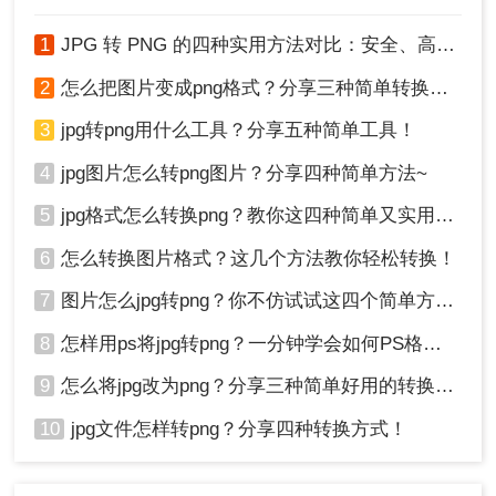
1
JPG 转 PNG 的四种实用方法对比：安全、高效转换指南！
2
怎么把图片变成png格式？分享三种简单转换方法！
3
jpg转png用什么工具？分享五种简单工具！
方法三：使用电脑自带的画图工具
4
jpg图片怎么转png图片？分享四种简单方法~
操作步骤：
5
jpg格式怎么转换png？教你这四种简单又实用的方法！
1、打开“画图”工具，选择文件，打开需要转换的图
像。
6
怎么转换图片格式？这几个方法教你轻松转换！
7
图片怎么jpg转png？你不仿试试这四个简单方法！
8
怎样用ps将jpg转png？一分钟学会如何PS格式转换！
9
怎么将jpg改为png？分享三种简单好用的转换方法
10
jpg文件怎样转png？分享四种转换方式！