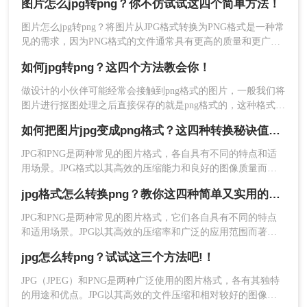
图片怎么jpg转png？你不仿试试这四个简单方法！
面小编就给大家推荐四种能够将jpg转换成png格式的方法，赶
1、首先打开转转大师pdf转换器客户端。点击“图片
紧来看看jpg怎么转png格式吧！
转换”。
图片怎么jpg转png？将图片从JPG格式转换为PNG格式是一种常
见的需求，因为PNG格式的文件通常具有更高的质量和更广泛
的适用性。下面介绍几种常用的图片转换方法。
如何jpg转png？这四个方法教会你！
做设计的小伙伴可能经常会接触到png格式的图片，一般我们将
图片进行抠图处理之后直接保存的就是png格式的，这种格式图
片在使用的时候背景就是透明的，但是不排除部分软件在保存
如何把图片jpg变成png格式？这四种转换秘诀值得一试！
时出现混乱导致该图片在使用时仍然是JPG格式。下面分享四
个如何jpg转png方法，操作简单无难度，轻松将图片转换为png
JPG和PNG是两种常见的图片格式，各自具有不同的特点和适
格式。
用场景。JPG格式以其高效的压缩能力和良好的图像质量而著
称，而PNG格式则因其支持无损压缩和透明背景而受到欢迎。
jpg格式怎么转换png？教你这四种简单又实用的方法！
有时，我们可能需要将JPG图片转换为PNG格式以满足特定的
需求。那么如何把图片jpg变成png格式呢？下面将介绍三种将
JPG和PNG是两种常见的图片格式，它们各自具有不同的特点
JPG图片转换为PNG格式的方法。
和适用场景。JPG以其高效的压缩率和广泛的应用范围而著
2、找到图片转换功能，然后选择图片转png，将你
称，而PNG则以其无损压缩和支持透明度的特性受到青睐。当
jpg怎么转png？试试这三个方法吧!！
我们需要将JPG格式的图片转换为PNG格式时，可以采用多种
要转换的jpg图片批量上传上去，然后点击开始转换
方法。那么jpg格式怎么转换png呢？本文将介绍三种实用的jpg
即可。
JPG（JPEG）和PNG是两种广泛使用的图片格式，各有其独特
转png方法，帮助您轻松完成转换。
的用途和优点。JPG以其高效的文件压缩和相对较好的图像质