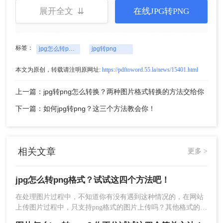
展开全文 ⇊
在线JPG转PNG
客户端网址：http://pdf.55.la/
转转大师是一款专业的转换软件，它支持PDF与
Excel、PPT、Word、Html、图片、Cad等文件格式
转换。
标签：
jpg怎么转png格式
jpg转png
也支持图片之间的转换，无论是png、jpg、bmp、
本文为原创，转载请注明原网址:
https://pdftoword.55.la/news/15401.html
ico等都可以在转转大师上进行转换。
上一篇：jpg转png怎么转换？两种图片格式转换的方法交给你
下一篇：如何jpg转png？这三个方法教会你！
相关文章
更多 >
jpg怎么转png格式？试试这四个方法吧！
在处理图片过程中，不知道你有没有遇到这种情况的，在网站
那么如何转换呢？
上传图片过程中，只支持png格式的图片上传吗？其他格式的都
操作步骤：
不支持，你说有几十张都是jpg的图片该怎么办呢？别着急，下