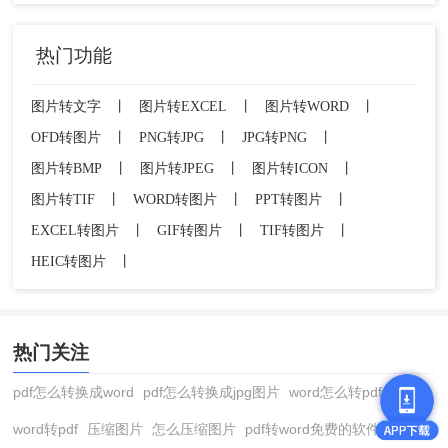
热门功能
图片转文字
丨
图片转EXCEL
丨
图片转WORD
丨
OFD转图片
丨
PNG转JPG
丨
JPG转PNG
丨
图片转BMP
丨
图片转JPEG
丨
图片转ICON
丨
图片转TIF
丨
WORD转图片
丨
PPT转图片
丨
EXCEL转图片
丨
GIF转图片
丨
TIF转图片
丨
HEIC转图片
丨
热门关注
pdf怎么转换成word
pdf怎么转换成jpg图片
word怎么转pdf
2、点击重命名后，用户可以看到图片名称变得可以
编辑，这个时候大家只需要对后缀的格式进行修
word转pdf
压缩图片
怎么压缩图片
pdf转word免费的软件