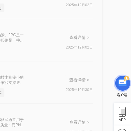
式呢？本文将详细
2025年12月02日
g
。
景。JPG是一
查看详情 >
NG则是一种无
G文件转换为
2025年12月02日
转png呢？下
缩技术和较小的
查看详情 >
压缩和支持透明
ng格式图片怎么
2025年10月30日
式
客户端
G格式通常用于
APP
查看详情 >
质量；而PNG
些情况下，我们可