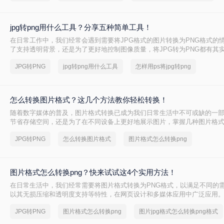
jpg转png用什么工具？分享五种简单工具！
在日常工作中，我们经常会遇到需要将JPG格式的图片转换为PNG格式的
了支持透明背景，还是为了更好地控制图像质量，将JPG转为PNG都有其
jpg转png用什么工具呢？本文将为您介绍几种可靠的工具和方法，帮助您
JPG转PNG
jpg转png用什么工具
怎样用ps将jpg转png
换。
怎么转换图片格式？这几个方法教你轻松转换！
随着数字媒体的普及，图片格式转换已成为我们日常生活中不可或缺的一
节省存储空间，还是为了在不同设备上更好地展示图片，掌握几种图片格
得尤为重要。那么怎么转换图片格式呢？本文将为您介绍几种简单易行的
JPG转PNG
怎么转换图片格式
图片格式怎么转换png
法，帮助您轻松完成图片格式的转换。
图片格式怎么转换png？快来试试这4个实用方法！
在日常生活中，我们经常需要将图片格式转换为PNG格式，以满足不同的需
以其无损压缩和透明度支持等特性，在网页设计和多媒体应用中广泛应用
么转换png呢？本文将介绍四种将图片转换为PNG格式的方法。
JPG转PNG
图片格式怎么转换png
图片jpg格式怎么转换png格式