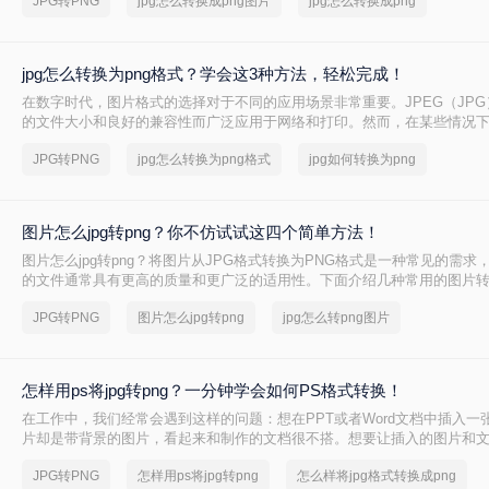
JPG转PNG
jpg怎么转换成png图片
jpg怎么转换成png
图像。那么jpg怎么转换成png图片呢？本文将介绍三种将JPG转换为PNG
jpg怎么转换为png格式？学会这3种方法，轻松完成！
在数字时代，图片格式的选择对于不同的应用场景非常重要。JPEG（JP
的文件大小和良好的兼容性而广泛应用于网络和打印。然而，在某些情况
明背景或无损压缩时，PNG格式更为合适。那么jpg怎么转换为png格式呢
JPG转PNG
jpg怎么转换为png格式
jpg如何转换为png
简单有效的方法，帮助您轻松将JPG格式的图片转换为PNG格式。
图片怎么jpg转png？你不仿试试这四个简单方法！
图片怎么jpg转png？将图片从JPG格式转换为PNG格式是一种常见的需求
的文件通常具有更高的质量和更广泛的适用性。下面介绍几种常用的图片
JPG转PNG
图片怎么jpg转png
jpg怎么转png图片
怎样用ps将jpg转png？一分钟学会如何PS格式转换！
在工作中，我们经常会遇到这样的问题：想在PPT或者Word文档中插入一
片却是带背景的图片，看起来和制作的文档很不搭。想要让插入的图片和
体效果更加美观，就需要把图片变成透明图，也就是把jpg的格式转变成pn
JPG转PNG
怎样用ps将jpg转png
怎么样将jpg格式转换成png
在PS中怎么把图片jpg的格式转变成png的格式呢？下面一起看看吧。