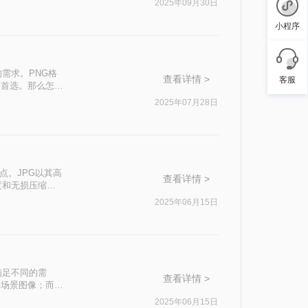
2025年09月30日
g格式呢？本文将
小程序
需求。PNG格
查看详情 >
客服
的首选。那么怎么
2025年07月28日
点。JPG以其高
查看详情 >
度和无损压缩而
或追求无损压
2025年06月15日
的方法。
满足不同的需
查看详情 >
实场景图像；而
需要透明背景的
2025年06月15日