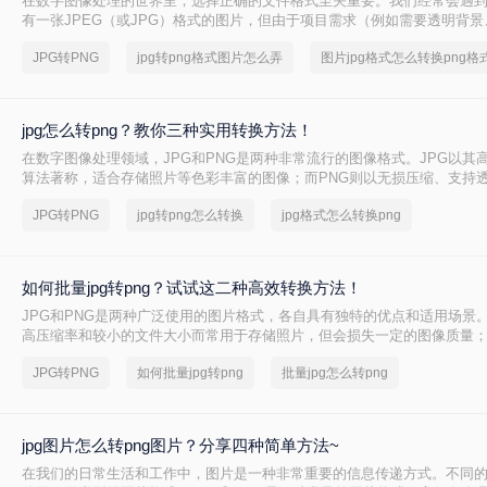
在数字图像处理的世界里，选择正确的文件格式至关重要。我们经常会遇
有一张JPEG（或JPG）格式的图片，但由于项目需求（例如需要透明背
存），必须将其转换为PNG格式。虽然听起来简单，但不同的转换方法在
JPG转PNG
jpg转png格式图片怎么弄
图片jpg格式怎么转换png格
控制力上差异巨大。那么jpg转png格式图片怎么弄呢？
jpg怎么转png？教你三种实用转换方法！
在数字图像处理领域，JPG和PNG是两种非常流行的图像格式。JPG以其
算法著称，适合存储照片等色彩丰富的图像；而PNG则以无损压缩、支持
量的颜色深度见长，特别适用于需要高质量图像和透明背景的设计场景。
JPG转PNG
jpg转png怎么转换
jpg格式怎么转换png
到需要保留图像质量的同时获得更灵活使用方式的需求时，往往会选择将J
换为PNG格式。那么jpg怎么转png呢？本文将介绍三种实现JPG到PNG转
如何批量jpg转png？试试这二种高效转换方法！
JPG和PNG是两种广泛使用的图片格式，各自具有独特的优点和适用场景。
高压缩率和较小的文件大小而常用于存储照片，但会损失一定的图像质量；
其无损压缩、支持透明背景和丰富的颜色层次而受到青睐。在某些情况下
JPG转PNG
如何批量jpg转png
批量jpg怎么转png
大量的JPG图片批量转换为PNG格式，以满足特定的需求。那么如何批量jpg
将介绍两种批量JPG转PNG的方法。
jpg图片怎么转png图片？分享四种简单方法~
在我们的日常生活和工作中，图片是一种非常重要的信息传递方式。不同