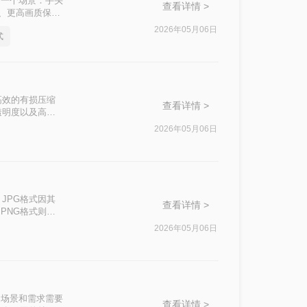
到一个场景：手头
查看详情 >
景、更高画质保
便捷性、质量和
2026年05月06日
式
高效的有损压缩
查看详情 >
透明度以及高质
当我们在工作中遇
2026年05月06日
PG格式的图片转
换的方法。
JPG格式因其
查看详情 >
PNG格式则以
，我们可能需要将
2026年05月06日
转png呢？本文
的场景和需求需要
查看详情 >