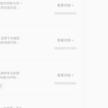
种格式转换为另一
查看详情 >
且采用无损压缩，
目。然而，面对多
2026年08月03日
从操作难度、转
的选型建议，帮助
，适用于存储照
查看详情 >
的所有细节和颜
G转PNG方法，
2026年07月19日
是两种常见的图
查看详情 >
转换为PNG格
呢？本文将为您详
2026年05月06日
式