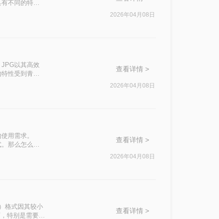
具有不同的特点
本文将介绍几种
2026年04月08日
JPG以其高效
查看详情 >
的特性受到青
那么jpg格式怎
2026年04月08日
。
的使用需求。
查看详情 >
式。那么怎么把
助读者轻松完成图
2026年04月08日
G）格式因其较小
查看详情 >
下，特别是需要透