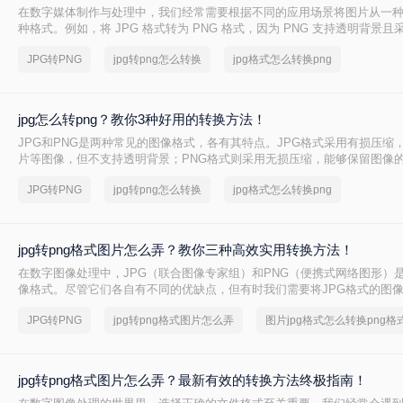
在数字媒体制作与处理中，我们经常需要根据不同的应用场景将图片从一
种格式。例如，将 JPG 格式转为 PNG 格式，因为 PNG 支持透明背景
非常适合网页设计、图标制作、印刷排版等对画质和图层有较高要求的项
JPG转PNG
jpg转png怎么转换
jpg格式怎么转换png
种转换途径，用户往往困惑于“哪种方式最安全”“哪个工具最高效”。本文将
换质量、适用场景和风险四个维度，对比四种主流转换方法，并给出清晰
您根据自身需求快速做出正确决策。
jpg怎么转png？教你3种好用的转换方法！
JPG和PNG是两种常见的图像格式，各有其特点。JPG格式采用有损压缩
片等图像，但不支持透明背景；PNG格式则采用无损压缩，能够保留图像
色空间，并支持透明背景。那么jpg怎么转png呢？本文将介绍三种高效的JP
JPG转PNG
jpg转png怎么转换
jpg格式怎么转换png
帮助您轻松完成文件转换。
jpg转png格式图片怎么弄？教你三种高效实用转换方法！
在数字图像处理中，JPG（联合图像专家组）和PNG（便携式网络图形）
像格式。尽管它们各自有不同的优缺点，但有时我们需要将JPG格式的图像
式以适应不同的应用场景或优化存储空间。那么jpg转png格式图片怎么弄
JPG转PNG
jpg转png格式图片怎么弄
图片jpg格式怎么转换png格
细介绍三种将JPG转换为PNG的方法。
jpg转png格式图片怎么弄？最新有效的转换方法终极指南！