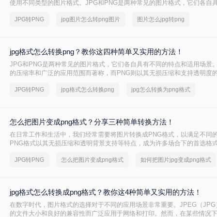
使用不同类型的图片格式。JPG和PNG是两种常见的图片格式，它们各自
和优势。有时，我们需要将JPG图片转换为PNG格式以满足特定的需求。
JPG转PNG
jpg图片怎么转png图片
图片怎么jpg转png
jpg图片怎么转png图片的方法。
jpg格式怎么转换png？教你这四种简单又实用的方法！
JPG和PNG是两种常见的图片格式，它们各自具有不同的特点和适用场景。
的压缩率和广泛的应用范围而著称，而PNG则以其无损压缩和支持透明度
睐。当我们需要将JPG格式的图片转换为PNG格式时，可以采用多种方法。
JPG转PNG
jpg格式怎么转换png
jpg怎么转换为png格式
么转换png呢？本文将介绍三种实用的jpg转png方法，帮助您轻松完成转换
怎么把图片变成png格式？分享三种简单转换方法！
在日常工作和生活中，我们经常需要将图片转换成PNG格式，以满足不同
PNG格式以其无损压缩和透明背景支持等特点，成为许多场合下的首选格
图片变成png格式呢？本文将介绍三种将图片转换成PNG格式的方法，帮
JPG转PNG
怎么把图片变成png格式
如何把图片jpg变成png格式
片格式的转换。
jpg格式怎么转换成png格式？教你这4种简单又实用的方法！
在数字时代，图片格式的选择对于不同的应用场景非常重要。JPEG（JP
的文件大小和良好的兼容性而广泛应用于网络和打印。然而，在某些情况