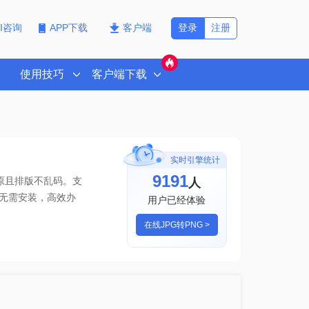
登录
注册
PI咨询
APP下载
客户端
使用技巧
客户端下载
实时引擎统计
9191
人
原且排版不乱码。支
无需安装，高效办
用户已经体验
在线JPG转PNG >