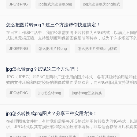
JPG转PNG
jpg格式怎么转换png
jpg怎么转换为png格式
能需要将JPG图片转换为PNG格式，以满足特定的需求。那么jpg怎么转pn
介绍三种将JPG转换为PNG格式的方法。
怎么把图片转png？这三个方法帮你快速搞定！
在日常工作和生活中，我们经常需要将图片转换为PNG格式，以满足不同的
式以其无损压缩、支持透明度和保留图像细节等特点，成为了许多场景下
把图片转png呢？本文将介绍三种常用的图片转PNG格式的方法。
JPG转PNG
怎么把图片转png
怎么把图片变成png格式
jpg怎么转png？试试这三个方法吧!！
JPG（JPEG）和PNG是两种广泛使用的图片格式，各有其独特的用途和优
效的文件压缩和相对较好的图像质量而受到欢迎，而PNG则因其支持透明
受到青睐。有时，你可能需要将JPG图片转换为PNG格式，以保留透明度
JPG转PNG
jpg怎么转png
jpg转png怎么转换
缩。那么jpg怎么转png呢？下面，我们将介绍几种将JPG转换为PNG格式
jpg怎么转换成png图片？分享三种实用方法！
在处理图像文件时，有时我们需要将JPG格式的图片转换为PNG格式，以
求。JPG格式以其有损压缩和较高的压缩率著称，非常适合存储照片和真
PNG格式则以其无损压缩和透明度支持闻名，适合存储线条图、文字图和