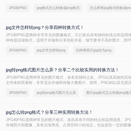
明背景或无损压缩时，PNG格式更为合适。那么jpg格式怎么转换成png格
JPG转PNG
jpg格式怎么转换成png格式
怎么样将jpg格式转换成pn
介绍几种简单有效的方法，帮助您轻松将JPG格式的图片转换为PNG格式
jpg文件怎样转png？分享四种转换方式！
JPG和PNG是两种非常常见的图像格式，它们各自具有独特的优点和适用场
种有损压缩格式，适用于存储和分享色彩丰富、细节要求不高的图片，而P
损压缩格式，能够保持图像的质量和透明度。有时候，我们可能需要将JP
JPG转PNG
jpg文件怎样转png
怎样将照片jpg转为png
PNG格式，以保留图像的原始质量或实现特定的设计需求。那么jpg文件怎样
面，我们将介绍几种将JPG文件转换为PNG格式的方法。
jpg转png格式图片怎么弄？分享二个比较实用的转换方法！
JPG和PNG是两种常见的图片格式，各有其独特之处。JPG以其高效的压
文件体积而著称，非常适合存储和传输大量图片。然而，PNG则以其无损
度的特性受到青睐，尤其在需要高质量图像或透明背景的场合。那么jpg转p
JPG转PNG
jpg转png格式图片怎么弄
图片jpg格式怎么转换png格
弄呢？本文将介绍两种将JPG转换为PNG格式图片的方法。
jpg怎么转png格式？分享三种实用转换方法！
JPG和PNG是两种常见的图片格式，各自具有不同的特点和适用场景。JP
存储照片和图像，具有压缩率高、占用空间小的优点，但会损失一定的图像
格式则以其无损压缩、支持透明背景和丰富的颜色层次而受到青睐。在某