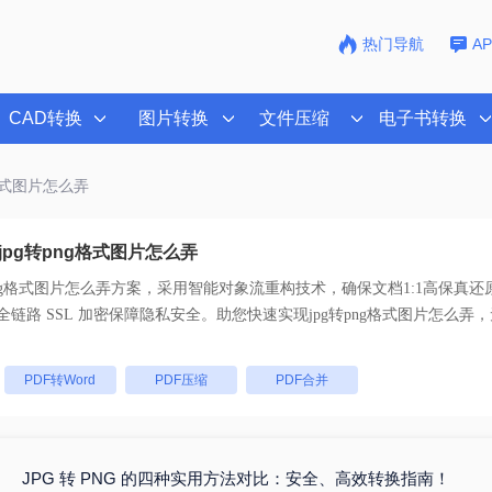
热门导航
A
CAD转换
图片转换
文件压缩
电子书转换
g格式图片怎么弄
pg转png格式图片怎么弄
png格式图片怎么弄
方案，采用智能对象流重构技术，确保文档1:1高保真还
持一键批量处理， 全链路 SSL 加密保障隐私安全。助您快速实现
jpg转png格式图片怎么弄
，
：
PDF转Word
PDF压缩
PDF合并
JPG 转 PNG 的四种实用方法对比：安全、高效转换指南！