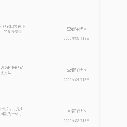
图片的方法。
G）格式因其较小
查看详情 >
下，特别是需要透
？本文将介绍几种
2025年05月18日
，因为PNG格式
查看详情 >
转换方法。
2025年04月13日
张图片，可是图
查看详情 >
文档融为一体，整
g的格式。那么，
2025年02月13日