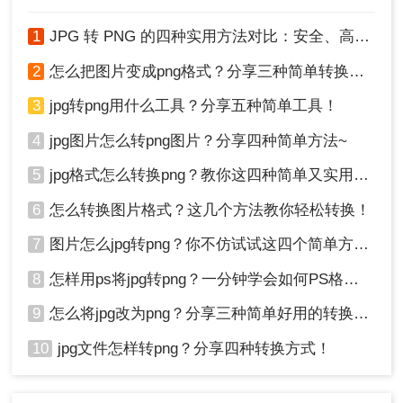
程语言，通过其Pillow库可以轻松处理图像文件。下
面以Python脚本操作为例。
1
JPG 转 PNG 的四种实用方法对比：安全、高效转换指南！
操作如下：
2
怎么把图片变成png格式？分享三种简单转换方法！
1、以下是一个简单的Python脚本，演示如何使用
Pillow将JPG文件转换为PNG：
3
jpg转png用什么工具？分享五种简单工具！
4
jpg图片怎么转png图片？分享四种简单方法~
5
jpg格式怎么转换png？教你这四种简单又实用的方法！
2、对于批量转换，可以稍微修改上述脚本：
6
怎么转换图片格式？这几个方法教你轻松转换！
7
图片怎么jpg转png？你不仿试试这四个简单方法！
8
怎样用ps将jpg转png？一分钟学会如何PS格式转换！
9
怎么将jpg改为png？分享三种简单好用的转换方法
10
jpg文件怎样转png？分享四种转换方式！
五、修改文件后缀名（不推荐）
虽然理论上可以通过直接修改文件后缀名的方式将