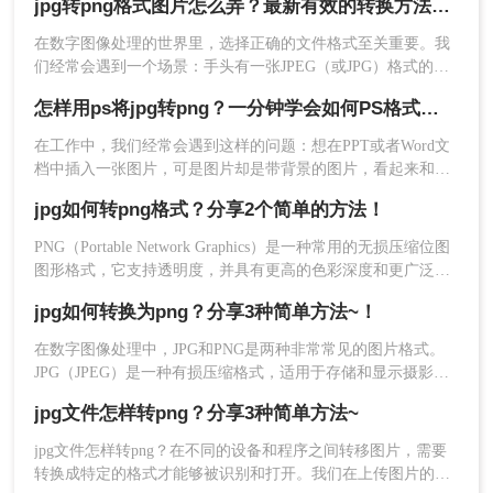
jpg转png格式图片怎么弄？最新有效的转换方法终极指南！
用什么工具呢？本文将为您介绍几种可靠的工具和方法，帮助
您轻松实现这一转换。
在数字图像处理的世界里，选择正确的文件格式至关重要。我
们经常会遇到一个场景：手头有一张JPEG（或JPG）格式的图
片，但由于项目需求（例如需要透明背景、更高画质保存），
怎样用ps将jpg转png？一分钟学会如何PS格式转换！
必须将其转换为PNG格式。虽然听起来简单，但不同的转换方
法在便捷性、质量和控制力上差异巨大。那么jpg转png格式图
在工作中，我们经常会遇到这样的问题：想在PPT或者Word文
片怎么弄呢？
档中插入一张图片，可是图片却是带背景的图片，看起来和制
作的文档很不搭。想要让插入的图片和文档融为一体，整体效
4、点击开始转换。
jpg如何转png格式？分享2个简单的方法！
果更加美观，就需要把图片变成透明图，也就是把jpg的格式转
变成png的格式。那么，在PS中怎么把图片jpg的格式转变成png
PNG（Portable Network Graphics）是一种常用的无损压缩位图
的格式呢？下面一起看看吧。
图形格式，它支持透明度，并具有更高的色彩深度和更广泛的
用途。如果你有一张JPG格式的图片，但需要将其转换为PNG
jpg如何转换为png？分享3种简单方法~！
格式，那么jpg如何转png格式呢？以下是将JPG转换为PNG的详
细步骤与指南。
在数字图像处理中，JPG和PNG是两种非常常见的图片格式。
JPG（JPEG）是一种有损压缩格式，适用于存储和显示摄影图
片，而PNG则是一种无损压缩格式，支持透明度，常用于网页
jpg文件怎样转png？分享3种简单方法~
和图标设计。有时，您可能需要将JPG图片转换为PNG格式，
5、转换成功，点击预览查看或者直接下载，如果还
以满足特定的需求。那么jpg如何转换为png呢？下面，我们将
jpg文件怎样转png？在不同的设备和程序之间转移图片，需要
要转换，则继续添加，重复上述的步骤即可。
介绍几种简单的方法来实现JPG到PNG的转换。
转换成特定的格式才能够被识别和打开。我们在上传图片的时