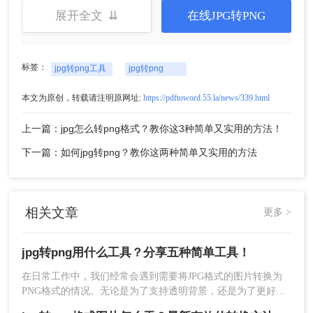
要进行格式转换的用户。这些工具通常无需安装，
展开全文 ⇊
在线JPG转PNG
只需要网络连接即可使用。下面以转转大师在线转
换工具操作为例。
操作如下：
标签：
1、打开在线jpg转
jpg转png工具
jpg转png
png（https://pdftoword.55.la/img2png/）
本文为原创，转载请注明原网址:
https://pdftoword.55.la/news/339.html
2、转换的操作步骤很简单，我们以在线转换为例来
给大家说说，打开在线转换界面。
上一篇：jpg怎么转png格式？教你这3种简单又实用的方法！
下一篇：如何jpg转png？教你这两种简单又实用的方法
相关文章
更多 >
jpg转png用什么工具？分享五种简单工具！
在日常工作中，我们经常会遇到需要将JPG格式的图片转换为
3、上传要转换格式的jpg图片。
PNG格式的情况。无论是为了支持透明背景，还是为了更好地
控制图像质量，将JPG转为PNG都有其实际意义。那么jpg转png