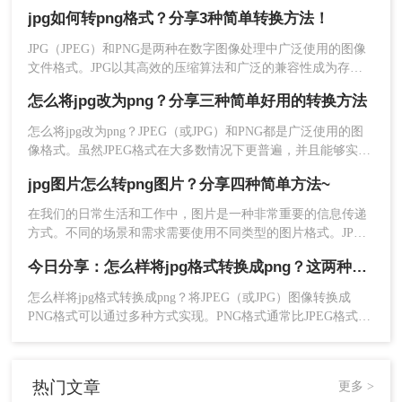
候，网站或电子邮件等平台可能要求使用特定的图片格式。如
三、命令行工具
jpg如何转png格式？分享3种简单转换方法！
果网站要求上传图片的格式为png，那么jpg文件怎样转png呢？
下面这个方法，大家可以好好看看。
JPG（JPEG）和PNG是两种在数字图像处理中广泛使用的图像
对于需要频繁转换文件或希望自动化处理的用户来
文件格式。JPG以其高效的压缩算法和广泛的兼容性成为存储
说，命令行工具是一个不错的选择。ImageMagick
照片和图像的首选格式，而PNG则以其无损压缩、支持透明度
是一个功能强大的命令行工具，适用于多种操作系
怎么将jpg改为png？分享三种简单好用的转换方法
和丰富的颜色深度著称，特别适合用于需要高质量图像和透明
统。
背景的场景。在某些情况下，我们可能需要将JPG图片转换为
怎么将jpg改为png？​JPEG（或JPG）和PNG都是广泛使用的图
操作如下：
PNG格式，以满足特定的设计或展示需求。那么jpg如何转png
像格式。虽然JPEG格式在大多数情况下更普遍，并且能够实现
1、ImageMagick：安装ImageMagick后，可以使用
格式呢？本文将介绍几种实现JPG到PNG转换的方法。
更高的压缩率，但PNG格式通常具有更高的图像质量和更丰富
以下命令将单个JPG文件转换为PNG：convert
jpg图片怎么转png图片？分享四种简单方法~
的颜色深度。如果您希望将JPEG格式的图像转换为PNG格式，
example.jpg example.png
可以使用以下方法：
在我们的日常生活和工作中，图片是一种非常重要的信息传递
2、若需批量转换，可以使用循环结构：for file in
方式。不同的场景和需求需要使用不同类型的图片格式。JPG
*.jpg; do convert "$file" "${file%.jpg}.png"; done
和PNG是两种常见的图片格式，它们各自具有不同的特点和优
3、这条命令会将当前目录下所有的JPG文件转换为
今日分享：怎么样将jpg格式转换成png？这两种方法学起来
势。有时，我们需要将JPG图片转换为PNG格式以满足特定的
PNG格式。
需求。本文将介绍几种jpg图片怎么转png图片的方法。
怎么样将jpg格式转换成png？​将JPEG（或JPG）图像转换成
PNG格式可以通过多种方式实现。PNG格式通常比JPEG格式拥
四、脚本自动化
有更高的图像质量和更丰富的颜色深度，所以在一些情况下需
要将JPEG格式转换成PNG格式。以下方法可以帮助您完成这一
如果你需要定期进行大量的文件转换，编写一个脚
操作：
热门文章
更多 >
本可以大大提高效率。Python是一种广泛使用的编