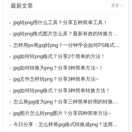
最新文章
更多 >
JPG图片转换为PNG格式，但这种方法并不推荐。
因为简单地更改文件扩展名并不会改变文件的实际
编码和压缩方式，可能会导致图片无法正确打开或
jpg转png用什么工具？分享五种简单工具！
●
显示异常。因此，在需要确保图片质量和兼容性的
jpg转png格式图片怎么弄？最新有效的转换方法终极指南！
●
情况下，请使用上述提到的专业软件或在线工具进
行转换。
怎样用ps将jpg转png？一分钟学会如何PS格式转换！
●
注意事项
jpg如何转png格式？分享2个简单的方法！
●
jpg如何转换为png？分享3种简单方法~！
●
透明背景
：如果需要转换后的PNG文件具有透
明背景，请确保在转换过程中正确设置相关选
jpg文件怎样转png？分享3种简单方法~
●
项。
jpg如何转png格式？分享3种简单转换方法！
文件质量
：转换时请注意保持图像的质量，特
●
别是在使用压缩选项时。
怎么将jpg改为png？分享三种简单好用的转换方法
●
备份文件
：在进行任何转换之前，最好备份原
始文件，以防转换过程中发生意外。
jpg图片怎么转png图片？分享四种简单方法~
●
今日分享：怎么样将jpg格式转换成png？这两种方法学起来
●
总结