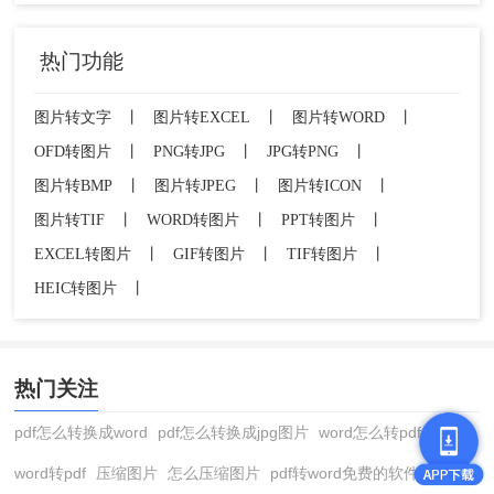
以上就是jpg转png用什么工具的方法介绍了，您可
以根据自身的需求和技术水平选择最适合的方式来
热门功能
将JPG图片转换为PNG格式。无论是通过图形界面
软件轻松完成任务，还是通过命令行或脚本自动化
图片转文字
丨
图片转EXCEL
丨
图片转WORD
丨
处理，都有相应的解决方案。选择正确的工具，让
OFD转图片
丨
PNG转JPG
丨
JPG转PNG
丨
您的工作变得更加高效。
图片转BMP
丨
图片转JPEG
丨
图片转ICON
丨
图片转TIF
丨
WORD转图片
丨
PPT转图片
丨
EXCEL转图片
丨
GIF转图片
丨
TIF转图片
丨
HEIC转图片
丨
热门关注
pdf怎么转换成word
pdf怎么转换成jpg图片
word怎么转pdf
word转pdf
压缩图片
怎么压缩图片
pdf转word免费的软件