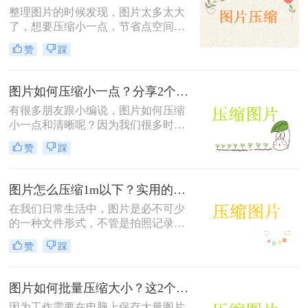
担心！今天来分享一个简单在线压缩
整理图片的时候发现，图片太多太大
方法，让你下次再遇到图片压缩的问
了，想要压缩小一点，节省点空间，
题时，不用再手忙脚乱地去找大佬
要怎么做呢？图片怎么在线压缩？想
啦。
赞
踩
要压缩图片很简单，和压缩视频、文
档等相比，轻松多了，今天就来给大
家整理一个在线图片压缩的方法步
图片如何压缩小一点？分享2个方法，让你轻松调整图片大小
骤，保证你很快就能学会。
有很多朋友跟小编说，图片如何压缩
小一点和清晰呢？因为我们很多时候
压缩出来的图片并没有像压缩前的那
赞
踩
么清晰，不过这也很常见，毕竟压缩
过后想要保持原图的清晰度还是很难
的，这对压缩软件的要求很高，今天
图片怎么压缩1m以下？实用的办法来啦（图文视频教程）！
来给大家介绍二个质量还不错的图片
在我们日常生活中，图片是必不可少
压缩方法。
的一种文件形式，不管是拍照记录还
是在办公中都会使用到，但是使用的
赞
踩
过程中可能会面临一个问题，那就是
图片的内存过大时会影响内存或是图
片上传。
图片如何批量压缩大小？这2个方法一学就会！
因为工作需要在电脑上保存大量图片