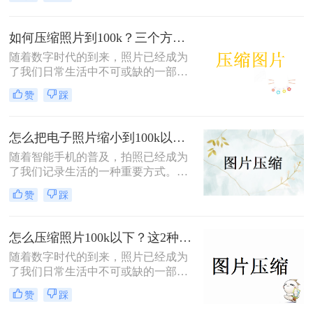
导致上传和下载的时间过长。对于需
要在网页上显示的图片尤为重要，因
为它们会直接影响用户的体验。那
如何压缩照片到100k？三个方法教会你！
么，有电脑图片如何压缩到10kb呢？
随着数字时代的到来，照片已经成为
本文将介绍三个有效的方法，以帮助
了我们日常生活中不可或缺的一部
您快速将图片压缩到理想的大小。
分。然而，有时候我们拍摄的照片过
赞
踩
大，占用了大量的存储空间，或者不
符合某些平台的要求，这时我们就需
要对照片进行压缩。那么如何将照片
怎么把电子照片缩小到100k以下？四个方法教会你！
压缩到100k呢？下面将介绍几种常用
随着智能手机的普及，拍照已经成为
的方法。
了我们记录生活的一种重要方式。然
而，有时候我们拍摄的照片过大，占
赞
踩
用了大量的存储空间，或者不符合某
些平台的要求，这时我们就需要对照
片进行压缩。怎么把电子照片缩小到
怎么压缩照片100k以下？这2种图片压缩方法画质无损！
100k以下呢？下面将介绍几种常用的
随着数字时代的到来，照片已经成为
方法。
了我们日常生活中不可或缺的一部
分。然而，有时候我们拍摄的照片过
赞
踩
大，占用了大量的存储空间，或者不