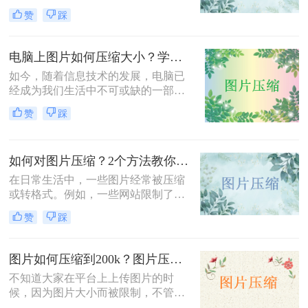
很多人使用的压缩图片文件不是收费
赞
踩
高就是压缩质量不咋的，当我们想要
快速清晰的压缩图片，有个好工具就
事半功倍了，那么小编今天就来给大
电脑上图片如何压缩大小？学会这2种方法，10倍压缩无损图片
家推荐一款，用完都说好哦。
如今，随着信息技术的发展，电脑已
经成为我们生活中不可或缺的一部
分。电脑上可以操作图片、文档、办
赞
踩
公设备、游戏等。然而，由于图片
多、文件大，将文件发送给朋友、亲
戚或上级和下属会花费相当长的时
如何对图片压缩？2个方法教你有效地压缩图片，简单又方便！建议收藏
间。有时因为时间太长，发送超时，
它会给我们的传输文件带来很多不必
在日常生活中，一些图片经常被压缩
要的麻烦，这让我们很苦恼。我们可
或转格式。例如，一些网站限制了上
以压缩图片大小，只要体积变小就好
传图片的大小；一些政府网站上传的
赞
踩
办多了，那么电脑上图片如何压缩大
头像需要指定大小。有些软件专门用
小呢？
于压缩图片，但操作起来很麻烦，需
要下载和安装。那么，有没有简单的
图片如何压缩到200k？图片压缩指定大小工具推荐
方法压缩图片大小呢？当然是有的，
不知道大家在平台上上传图片的时
小编今天就给大家介绍一下如何对图
候，因为图片大小而被限制，不管是
片压缩的方法步骤。
网站、社交平台还是邮箱，都有一定