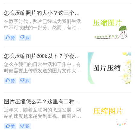
符合某些平台的要求，这时我们就需
要对照片进行压缩。那么怎么压缩照
怎么压缩照片的大小？这三个压缩方法分享给你！
片100k以下呢？下面将介绍几种常用
的方法。
​在数字时代，照片已经成为我们生活
中不可或缺的一部分。然而，有时候
我们拍摄的照片过大，占用了大量的
赞
踩
存储空间，或者不符合某些平台的要
求，这时我们就需要对照片进行压
缩。照片压缩可以减小图片文件的大
怎么压缩图片200k以下？学会这4种方法照片随意压缩!！
小，使其更易于存储和传输。下面将
怎么在我们的日常生活和工作中，有
介绍几种常用的怎么压缩照片的大小
时候需要上传或发送的图片文件大小
方法。
超过了我们的需求，这时我们就需要
赞
踩
对图片进行压缩，以减小其文件大
小。本文将介绍几种常见的压缩图片
的方法，旨在将图片大小压缩到200k
图片压缩怎么弄？这里有二种简单方法！
以下。
近年来，随着互联网的飞速发展，网
站的速度越来越受到重视。而图片作
为网站中不可或缺的一部分，经常是
赞
踩
网站加载速度变慢的主要原因之一。