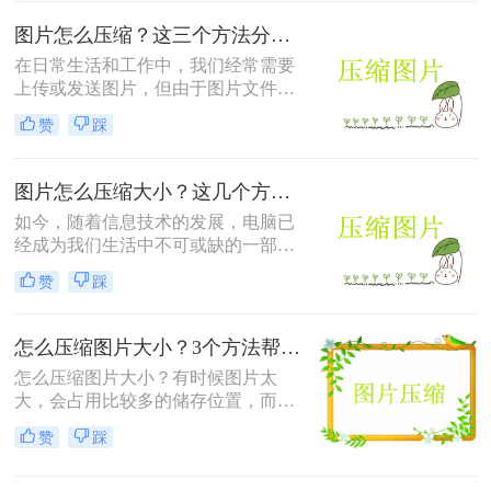
所以，如何正确地进行图片压缩，成
为了每个网站主人必须面对的问题。
图片怎么压缩？这三个方法分享给大家！
本文将为你介绍一些图片压缩怎么弄
在日常生活和工作中，我们经常需要
方法，帮助你让你的网站速度飞快。
上传或发送图片，但由于图片文件较
大，可能会占用较多的存储空间和网
赞
踩
络带宽。这时，我们就需要对图片进
行压缩，以减小文件大小，方便传输
和存储。本文将介绍几种常见的图片
图片怎么压缩大小？这几个方法帮你解决！
怎么压缩方法，并分析它们的优缺
如今，随着信息技术的发展，电脑已
点。
经成为我们生活中不可或缺的一部
分。电脑上可以操作图片、文档、办
赞
踩
公设备、游戏等。然而，由于图片
多、文件大，将文件发送给朋友、亲
戚或上级和下属会花费相当长的时
怎么压缩图片大小？3个方法帮助你轻松解决图片压缩问题！
间。有时因为时间太长，发送超时，
怎么压缩图片大小？有时候图片太
它会给我们的传输文件带来很多不必
大，会占用比较多的储存位置，而且
要的麻烦，这让我们很苦恼。我们可
分享需要的时间也会比较长，甚至会
以图片怎么压缩大小，只要体积变小
赞
踩
因为图片过大而上传失败，所以今天
就好办多了，那么如何图片压缩呢？
给大家分享压缩图片方法，让你轻松