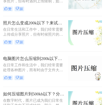
享照片，但有时遇到上传限制，如文
效的缩小图片大小的方法。
件大小不得超过200KB。这时，我们
赞
踩
需要对照片进行压缩。本文将指导您
如何让照片小于200k，同时保持其质
量。
照片怎么变成200k以下？来试试这二种压缩方法！
在日常生活和工作中，我们经常需要
上传或分享照片，但有时候照片的文
件大小可能超过了限制，比如需要将
赞
踩
照片压缩至200KB以下。那么照片怎
么变成200k以下呢？本文将介绍几种
简单有效的方法，帮助您轻松将照片
电脑图片怎么压缩到200k以下？教你三种好用图片压缩方法！
压缩至200KB以下，既节省空间又方
便传输。
在日常工作和生活中，我们经常需要
处理各种图片，而有时由于文件大小
限制，我们需要将图片压缩到特定的
赞
踩
大小，比如200KB以下。那么电脑图
片怎么压缩到200k以下呢？本文将为
您介绍几种在电脑上轻松实现图片压
如何压缩图片到500kb以下？分享三个实用压缩工具！
缩至200KB以下的方法。
在数字时代，图片已成为我们日常生