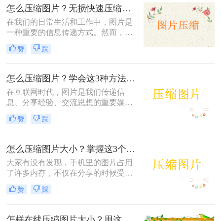
压缩图片，简单又快速！
怎么压缩图片？无损快速压缩的2个方法！
在我们的日常生活和工作中，图片是
一种重要的信息传递方式。然而，有
时候图片的大小会成为问题，例如在
赞
踩
上传图片到网站、发送邮件或者将图
片保存到存储设备时，过大的图片文
件可能会导致传输速度变慢或者存储
怎么压缩图片？学会这3种方法照片随意压缩！
空间不足。因此，压缩图片成为了一
在互联网时代，图片是我们传递信
种必要的技巧。下面将介绍几种常用
息、分享经验、交流思想的重要媒
的怎么压缩图片技巧。
介。然而，随着网络带宽和存储空间
赞
踩
的限制，以及优化网页加载速度的需
要，很多时候只有将图片压缩才能满
足特定的传输要求。下面小编给大家
怎么压缩图片大小？掌握这3个压缩方法，轻松实现无损压缩的效果！
分享3个怎么压缩图片的好方法，尽
大家有没有发现，手机里的图片占用
可能地保证压缩图片时它的图像质量
了许多内存，不仅在分享的时候受限
也不受损失。
制，下载图片的朋友也需要加载很
赞
踩
久。所以今天想和大家分享3个怎么
压缩图片大小方法，让你轻松调整图
片的大小！
怎样在线压缩图片大小？用这个工具就能一键无损压缩图片！