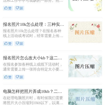
活和工作中不可或缺的一部分。然
而，高清的图片往往伴随着较大的文
赞
踩
件大小，这在上传、分享或存储时可
能会带来不便。那么如何压缩图片到
500kb以下呢？本文将向您介绍几种
报名照片10k怎么处理：三种实用方法！
简单有效的方法，帮助您轻松将图片
压缩至500KB以下，既节省空间又方
报名照片10k怎么处理？在报名各种
便传输。
线上活动或考试时，经常需要上传符
合特定大小要求的报名照片。其中，
赞
踩
10KB（简称10K）是一个常见的限
制。如果你的照片文件大小超过了这
个限制，不必担忧，以下提供三种方
报名照片怎么改大小kb？这二个方法轻松满足你的需求！
法，帮助你轻松将照片处理到合适的
在报名参加各种线上或线下活动时，
大小。
通常需要上传一张符合特定大小要求
的报名照片。如果照片文件大小不符
赞
踩
合要求，可能会导致上传失败或影响
报名流程。那么，报名照片怎么改大
小kb呢？本文将为您介绍几种简单实
电脑怎样把照片弄成10kb？二个图片压缩方法分享给你！
用的方法。
在处理电脑照片时，有时候我们需要
将照片大小压缩到10kb以下，以满足