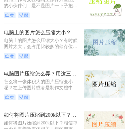
的小伙伴们，是不是图片一下子把电
脑内存占满了，可是要怎么做才能减
赞
踩
少图片的占用空间呢？我们可以把图
片压缩，这样子就可以保存更多的图
片啦。还不清楚图片如何批量压缩大
电脑上的图片怎么压缩大小？跟大家分享这四个方法！
小的小伙伴们，让我们一起来学习压
电脑上的图片怎么压缩大小？有时候
缩图片的二个方法吧！
图片太大，会占用比较多的储存位
置，而且分享需要的时间也会比较
赞
踩
长，甚至会因为图片过大而上传失
败，所以今天给大家分享四个方法，
让你轻松压缩图片，简单又快速！
电脑图片压缩怎么弄？用这三个方法轻松压缩图片！简单快速！
怎么将一张体积大的图片压缩变小
呢？在上传图片或者是制作文档中插
入图片，发现图片体积很大导致文件
赞
踩
发送不出去时，想要压缩图片，使其
变小一点该怎么办呢？图片大需要压
缩这个问题我们在工作中经常会遇
如何将图片压缩到200k以下？图片指定大小压缩的方法介绍！
到，下面一起看看电脑图片压缩怎么
如何将图片压缩到200k以下？相信每
弄吧。
一个从事着新媒体相关工作的朋友，