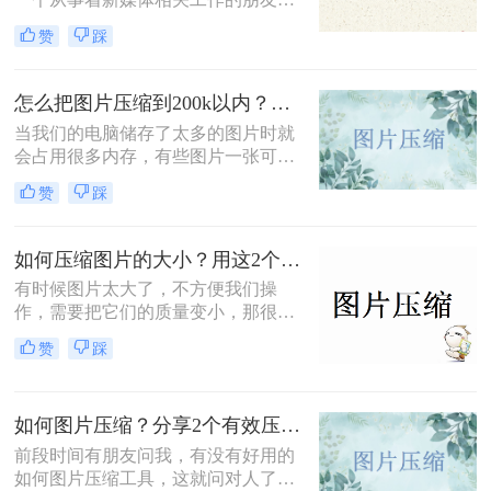
几乎都有同样的苦恼——什么时候各
赞
踩
平台能统一上传图片的限制大小。
怎么把图片压缩到200k以内？图片压缩指定大小工具推荐！
当我们的电脑储存了太多的图片时就
会占用很多内存，有些图片一张可以
顶十张，体积比一般的图片大，对于
赞
踩
这类的图片，我们可以将其压缩，既
不影响观看又方便收纳，那么要怎么
把图片压缩到200k以内才能保持清晰
如何压缩图片的大小？用这2个方法轻松压缩图片！简单快速
呢？今天就来给大家介绍一款好用的
有时候图片太大了，不方便我们操
图片压缩软件。
作，需要把它们的质量变小，那很多
朋友不知道如何压缩图片的大小。其
赞
踩
实修改图片分辨率也可以改变图片的
大小，从而达到压缩图片的效果。接
下来就跟大家演示怎么压缩图片。
如何图片压缩？分享2个有效压缩图片的方法，操作简单无门槛
前段时间有朋友问我，有没有好用的
如何图片压缩工具，这就问对人了，