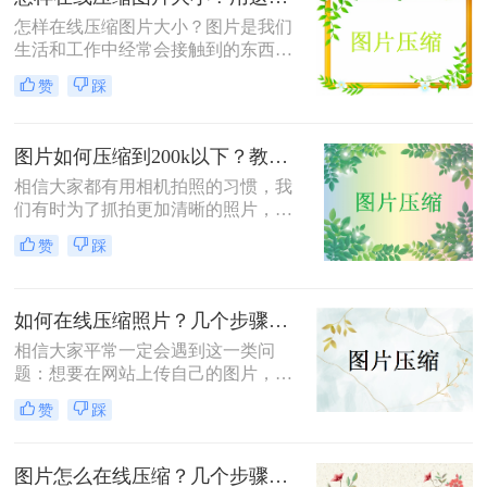
怎样在线压缩图片大小？图片是我们
生活和工作中经常会接触到的东西，
当我们需要用到图片却因为图片太大
赞
踩
而受到限制，像是一些平台，图片大
小超出限制就上传不了，这时候就需
要在线压缩图片，那么你知道怎么压
图片如何压缩到200k以下？教你轻松搞定照片上传限制
缩图片吗？相信大家都知道一些方
法，下面来给大家提供一种新的方
相信大家都有用相机拍照的习惯，我
法，一起来试试吧。
们有时为了抓拍更加清晰的照片，还
会使用到单反相机进行拍摄。虽然单
赞
踩
反相机拍摄出来的照片清晰，但保存
下来的图片体积一张就要几十M，这
样会很耗费存储设备的空间；那么有
如何在线压缩照片？几个步骤轻松解决！
什么方法是既可以保留图片的细节又
能缩小图片的体积呢？方法是有的，
相信大家平常一定会遇到这一类问
我们只需将图片进行压缩就可以了。
题：想要在网站上传自己的图片，却
被提示图片过大不符合要求；几百张
赞
踩
图片每张都是十几兆，放在一起太占
内存；尤其很着急的时候，因为图片
不符合要求，不知道怎么办才好！​别
图片怎么在线压缩？几个步骤轻松解决