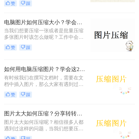
赞
踩
的体积要求，当我们的图片太多太大
时就会经常会面临这样的问题，那么
图片如何压缩到200k呢？其实要压缩
电脑图片如何压缩大小？学会这2种图片压缩方法，给你的电脑腾出40%的空间
图片文件很简单的，下面就来给大家
当我们想要压缩一张或者是批量压缩
讲讲吧。
多张图片时该怎么做呢？工作中会接
收许多的图片文件，如果你是文职工
赞
踩
作的，那么经常会需要处理这些文件
过大的问题，当你遇到图片很大的情
况是怎么解决的呢
如何用电脑压缩图片？学会这2种方法，压缩无损图片
有时候我们在撰写文档时，需要在文
档中插入图片，那么大家有遇到过图
片显示过大的情况吗？如果插入的图
赞
踩
片数量较多，我们就需要对这些图片
进行压缩，减少文档体积，便于储
存。
图片太大如何压缩？分享转转大师2种方法，新手小白也能学会
图片太大如何压缩呢？相信很多人都
遇到过这样的问题，当我们想要压缩
图片大小却不知道怎么办的时候，看
赞
踩