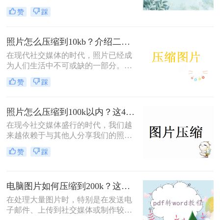
上传到网站、发送邮件或存储空间限
赞
踩
制的要求。那么电脑怎样把照片弄成
10kb呢？下面将介绍三种简单易行的
方法，帮助你将电脑照片压缩到10kb
照片怎么压缩到10kb？介绍二个实用方法！
以下。
在现代社交媒体的时代，照片已经成
为人们生活中不可或缺的一部分。然
而，由于手机拍摄的照片通常都具有
赞
踩
较高的分辨率，导致照片文件的大小
也很大，这对于在社交媒体上发布照
片来说是一个问题。很多社交媒体平
照片怎么压缩到100k以内？这4个方法都可以！赶紧试试！
台都有对照片文件大小的限制，而这
在现今社交媒体盛行的时代，我们越
也导致了很多人在上传照片时遇到了
来越依赖于与其他人分享我们的照片
困难。因此，了解照片怎么压缩到
和图像。然而，很多时候照片的尺寸
10kb以内变得尤为重要。在本文中，
赞
踩
太大，难以通过网络快速上传和下
我将分享两种方法帮助你轻松地压缩
载，也占据了我们手机或电脑的存储
照片并保持高质量。
空间。因此，照片怎么压缩到100k以
电脑图片如何压缩到200k？这有3个压缩方法分享！
内，成为许多人关注的问题。在本文
中，我们将为您介绍四种简单而有效
在处理大量图片时，特别是在发送电
的方法，帮助您轻松压缩照片尺寸，
子邮件、上传到社交媒体或制作较小
确保照片文件大小控制在100k以内。