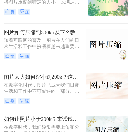
将图片压缩到特定的大小，以满足上
传、发送或存储的需求。特别是当需
赞
踩
要将图片大小压缩到200K以下时，掌
握一些实用的压缩方法就显得尤为重
要。那么如何压缩图片大小到200k以
图片如何压缩到500kb以下？教你三种简单方法！
下呢？本文将为您介绍两种有效的图
片压缩方法，帮助您轻松将图片大小
随着互联网的普及，图片在人们的日
压缩到200K以下。
常生活和工作中扮演着越来越重要的
角色。然而，过大的图片文件不仅会
赞
踩
占用大量的存储空间，还可能导致上
传、下载或发送速度变慢。因此，图
片如何压缩到500kb以下成为了许多
图片太大如何缩小到200k？这三个方法值得一看！
人的需求。本文将为您介绍几种有效
的图片压缩方法，帮助您轻松实现图
在数字化时代，图片已成为我们日常
片压缩。
生活和工作中不可或缺的一部分。然
而，有时我们会遇到图片文件过大，
赞
踩
不方便上传、发送或存储的问题。特
别是在一些平台或应用中，对图片大
小有严格的限制，例如要求图片大小
如何让照片小于200k？来试试这几种压缩方法！
不超过200K。那么，图片太大如何缩
在数字时代，我们经常需要上传和分
小到200k呢？本文将为您介绍几种有