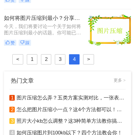
到本文，不妨跟着以下步骤操作一
下，相信会有意想不到的效果哦，压
缩图片文件既方便效果又赞，关键
如何将图片压缩到最小？分享个实用图片压缩工具
是，除了图片压缩这个功能外还有许
今天，我们将要讨论一个关于如何将
多转换功能，可以满足我们的工作需
图片压缩到最小的话题。你可能已经
求。
知道，图片是网站页面设计中非常重
赞
踩
要的一部分。但是，过多的大尺寸图
片不仅会降低网站速度，还会影响网
站的搜索引擎排名和用户体验。因
<
1
2
3
4
>
此，将图片压缩到最小是一个非常重
要的问题。但是，如何才能做到呢？
热门文章
更多 >
1
图片压缩怎么弄？五类方案实测对比，一张表看懂怎么选！
2
怎么把图片压缩小一点？这4个方法都可以！赶紧试试！
3
照片大小kb怎么调整？这3种简单方法教你搞定！
4
如何压缩图片到100kb以下？四个方法教会你！