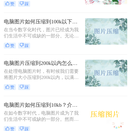
的图像文件时，我们常常需要将图片
赞
踩
大小压缩到特定的限制，例如200k。
那么电脑图片如何压缩到200k​呢？本
文将为你介绍四种简单易行的方法，
电脑图片如何压缩到100k以下？用这两个方法很简单！
帮助你将电脑图片压缩到200k。
在当今数字化时代，图片已经成为我
们生活中不可或缺的一部分。无论是
社交媒体、网站设计还是个人照片，
赞
踩
我们都需要使用图片来传递信息和表
达自己。然而，随着图片数量的增
加，我们也面临着图片压缩的问题。
电脑图片压缩到200k以内怎么操作？来试试这三种压缩方法！
特别是对于需要在网络上传播的图
在处理电脑图片时，有时候我们需要
片，大小的限制成为了头等问题。本
将图片大小压缩到200k以内，以满足
文将介绍电脑图片如何压缩到100k以
上传到网站、发送邮件或存储空间限
下，以便在网络上传播时节省带宽和
赞
踩
制的要求。那么电脑图片压缩到200k
加载时间。
以内怎么操作呢？下面将介绍三种简
单易行的方法，帮助你将电脑图片压
电脑图片如何压缩到10kb？介绍三个有效的方法！
缩到200k以内。
在如今数字时代，电脑图片成为了我
们生活中不可或缺的一部分。然而，
有时候我们会发现图片的大小过大，
赞
踩