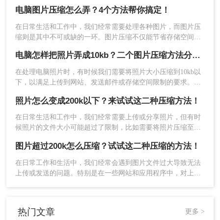
想要压缩图片，使其变小一点该怎么办呢？图片大需要压缩这
电脑图片压缩怎么弄？4个方法帮你搞定！
个问题我们在工作中经常会遇到，下面一起看看电脑图片压缩
怎么弄吧。
在日常生活和工作中，我们经常需要处理各种图片，而图片压
缩则是其中不可或缺的一环。图片压缩不仅能节省存储空间，
还能加快图片的传输速度。那么电脑图片压缩怎么弄呢？本文
电脑怎样把照片弄成10kb？二个图片压缩方法分享给你！
将详细介绍几种常见的电脑图片压缩方法，帮助大家轻松掌握
图片压缩技巧。
在处理电脑照片时，有时候我们需要将照片大小压缩到10kb以
下，以满足上传到网站、发送邮件或存储空间限制的要求。那
么电脑怎样把照片弄成10kb呢？下面将介绍三种简单易行的方
照片怎么变成200k以下？来试试这二种压缩方法！
法，帮助你将电脑照片压缩到10kb以下。
5、压缩完成点击下载即可。
在日常生活和工作中，我们经常需要上传或分享照片，但有时
候照片的文件大小可能超过了限制，比如需要将照片压缩至
总结
200KB以下。那么照片怎么变成200k以下呢？本文将介绍几种
图片超过200k怎么压缩？试试这二种压缩的方法！
简单有效的方法，帮助您轻松将照片压缩至200KB以下，既节
好了，以上就是图片压缩大小怎么弄方法介绍了，
省空间又方便传输。
在日常工作和生活中，我们经常会遇到图片文件过大导致无法
你可以轻松地将图片压缩到指定的大小。使用专业
上传或发送的问题。特别是在一些网站和应用程序中，对上传
的图片压缩软件可以获得更高的压缩效率和更好的
的图片文件大小有严格限制，例如不超过200K。那么图片超过
压缩效果；而使用在线图片压缩工具则无需安装任
200k怎么压缩呢？本文将介绍两种有效的方法，帮助您轻松将
何软件，更加方便快捷。无论你选择哪种方法，都
图片压缩到200K以内，同时保持图片质量。
需要注意保护个人隐私和版权问题，确保在合法合
热门文章
更多 >