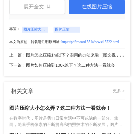
4、压缩完成，大家可以对比一下压缩前后的大小，
展开全文 ⇊
在线图片压缩
是不是小了很多呢。
方法二：使用在线图片压缩工具
标签：
图片压缩大小怎么弄
图片压缩
除了专业的图片压缩软件外，你还可以选择使用在
本文为原创，转载请注明原网址:
https://pdftoword.55.la/news/15722.html
线图片压缩工具来压缩图片大小。这种方法无需安
上
一篇：图片怎么压缩1m以下？实用的办法来啦（图文视频教程）！
装任何软件，只需要在浏览器中打开相应的网站即
可进行操作。下面以转转大师在线图片压缩操作为
下一篇：图片如何压缩到100k以下？这二种方法一看就会！
例。
操作如下：
1、打开在线图片压缩：
https://pdftoword.55.la/imgcompress/
相关文章
更多 >
图片压缩大小怎么弄？这二种方法一看就会！
在数字时代，图片是我们日常生活中不可或缺的一部分。然
而，随着手机像素的不断提高和拍照技术的不断发展，图片的
体积也越来越大，这给我们的存储和分享带来了诸多不便。因