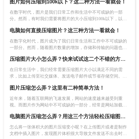
图片如何压缩到100k以下？这二种方法一看就会！
此，学会图片压缩大小怎么弄显得尤为重要。本文将介绍两种
高效的图片压缩方法，帮助你轻松解决图片体积过大的问题。
​在数字时代，图片是我们日常工作和生活中不可或缺的一部
分。然而，有时我们需要将图片的大小压缩到100k以下，以便
2、点击选择文件上传要压缩的图片。
于上传至网站、发送邮件或节省存储空间。那么图片如何压缩
电脑如何直接压缩图片？这三种方法一看就会！
到100k以下呢？本文将介绍两种实用的方法，帮助你轻松实现
图片压缩到100k以下的目标。
在数字化时代，图片成为了我们日常生活和工作中不可或缺的
一部分。然而，随着图片数量的增加，存储和传输的问题也逐
渐显现。为了节省存储空间和提高传输效率，我们经常需要对
3、图片除了压缩之外还可以转换输出格式哦，压缩
压缩图片大小怎么弄？快来试试这二个不错的方法！
图片进行压缩。那么电脑如何直接压缩图片呢？本文将介绍几
程度也是可以调整的。
种在电脑上直接压缩图片的方法，帮助您轻松管理图片文件。
在日常生活中，我们经常需要压缩图片大小以满足不同的需
求，比如上传至社交媒体、发送电子邮件或节省存储空间。那
么压缩图片大小怎么弄呢？本文将介绍二种有效的方法来压缩
图片压缩怎么弄？这里有二种简单方法！
图片大小，帮助您轻松应对这些需求。
近年来，随着互联网的飞速发展，网站的速度越来越受到重
视。而图片作为网站中不可或缺的一部分，经常是网站加载速
度变慢的主要原因之一。所以，如何正确地进行图片压缩，成
电脑图片压缩怎么弄？用这三个方法轻松压缩图片！简单快速！
为了每个网站主人必须面对的问题。本文将为你介绍一些图片
压缩怎么弄方法，帮助你让你的网站速度飞快。
怎么将一张体积大的图片压缩变小呢？在上传图片或者是制作
文档中插入图片，发现图片体积很大导致文件发送不出去时，
4、图片上传后点击开始转换。