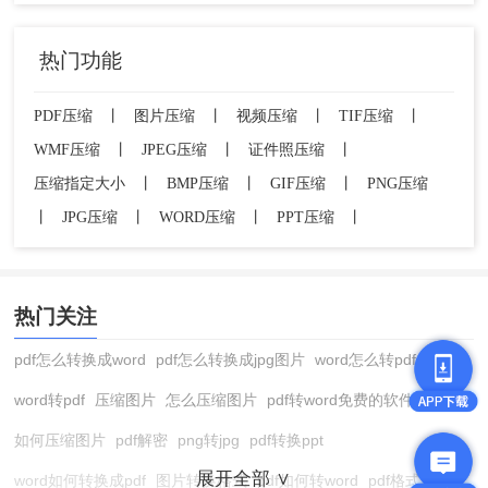
热门功能
PDF压缩
丨
图片压缩
丨
视频压缩
丨
TIF压缩
丨
WMF压缩
丨
JPEG压缩
丨
证件照压缩
丨
压缩指定大小
丨
BMP压缩
丨
GIF压缩
丨
PNG压缩
丨
JPG压缩
丨
WORD压缩
丨
PPT压缩
丨
热门关注
pdf怎么转换成word
pdf怎么转换成jpg图片
word怎么转pdf
word转pdf
压缩图片
怎么压缩图片
pdf转word免费的软件
如何压缩图片
pdf解密
png转jpg
pdf转换ppt
展开全部 ∨
word如何转换成pdf
图片转换格式
pdf如何转word
pdf格式转换