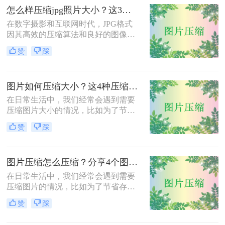
图片压缩到200K以下的有效方法，帮
怎么样压缩jpg照片大小？这3种图片压缩方法一定要会！
助您轻松完成图片压缩，同时保持较
在数字摄影和互联网时代，JPG格式
高的图片质量。
因其高效的压缩算法和良好的图像质
量而广受欢迎。然而，有时JPG照片
赞
踩
的大小可能过大，不便于分享、上传
或存储。那么怎么样压缩jpg照片大小
呢？本文将介绍三种压缩JPG照片大
图片如何压缩大小？这4种压缩方法请务必学会！
小的方法，旨在帮助用户根据实际需
求选择合适的压缩方式。
在日常生活中，我们经常会遇到需要
压缩图片大小的情况，比如为了节省
存储空间、加快网页加载速度或减少
赞
踩
文件传输时间。那么图片如何压缩大
小呢？本文将介绍四种压缩图片大小
的有效方法，帮助您轻松完成图片压
图片压缩怎么压缩？分享4个图片压缩方法！
缩，同时保持较高的图片质量。
在日常生活中，我们经常会遇到需要
压缩图片的情况，比如为了节省存储
空间、加快网页加载速度或减少文件
赞
踩
传输时间。那么图片压缩怎么压缩
呢？本文将介绍四种压缩图片的有效