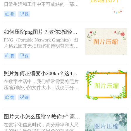
日常生活和工作中不可或缺的一部
分。无论是为了节省存储空间，还是
赞
踩
为了加快图片在网络上的传输速度，
图片压缩都显得尤为重要。那么如何
进行图片压缩呢？本文将为您介绍四
如何压缩png图片？教你3招轻松压缩！
种实用的图片压缩方法。
PNG（Portable Network Graphics）图
片格式因其无损压缩和透明背景支持
而广受欢迎，但有时候文件大小可能
赞
踩
会过大，影响网页加载速度或文件传
输效率。那么如何压缩png图片呢？
本文将介绍三种压缩PNG图片的方
照片如何压缩变小200kb？这4种压缩方法请务必学会！
法，旨在帮助你在保持图像质量的前
在数字生活中，我们经常需要将照片
提下减小文件大小。
压缩到较小的文件大小，以便于分
享、上传或存储。那么照片如何压缩
赞
踩
变小200kb呢？本文将介绍四种将照
片压缩至200KB以下的方法。
图片大小怎么压缩？教你3个高效压缩方法！
在数字化信息时代，高分辨率和大尺
寸的图片虽然提供了出色的视觉体