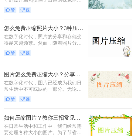
验，但也带来了存储空间占用过多、
赞
踩
网页加载速度慢以及文件传输效率低
下的问题。为了应对这些问题，掌握
图片大小压缩的方法变得尤为重要。
怎么免费压缩照片大小？3种压缩方法推荐！
那么图片大小怎么压缩呢？本文将介
在数字化时代，照片的分享和存储变
绍三种实用且高效的图片压缩方法。
得越来越频繁。然而，随着照片分辨
率的提高，文件大小也随之增加，这
赞
踩
不仅占据了大量存储空间，还在上传
或发送时导致了速度慢的问题。因
此，学会怎么免费压缩照片大小，既
图片怎么免费压缩大小？分享三种高效压缩方法！
能节省存储空间又能保证照片质量，
成为了一项重要的技能。本文将介绍
在数字化时代，图片已经成为我们日
三种实用且高效的免费照片压缩方
常生活中不可或缺的一部分。无论是
法，并详细说明其操作步骤及注意事
社交媒体的分享、网站的建设，还是
赞
踩
项。
个人的照片保存，图片的使用频率都
非常高。然而，随着拍摄和存储的图
片数量不断增加，图片的大小也在不
如何压缩图片？教你三招常见压缩方法！
断膨胀，导致存储空间不足、上传速
在日常生活中和工作中，我们经常需
度慢以及加载时间延长等一系列问
要处理各种大小的图片。为了节省存
题。因此，掌握图片怎么免费压缩大