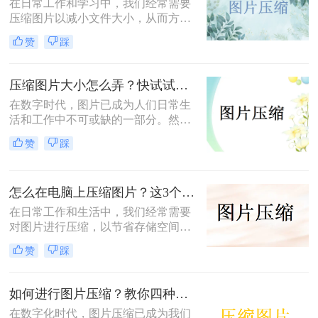
在日常工作和学习中，我们经常需要
压缩图片以减小文件大小，从而方便
上传、分享或存储。那么图片怎么压
赞
踩
缩呢？本文将介绍三种常用的图片压
缩方法，帮助您轻松实现图片压缩。
压缩图片大小怎么弄？快试试这3个压缩方法！
在数字时代，图片已成为人们日常生
活和工作中不可或缺的一部分。然
而，有时我们遇到的图片文件过大，
赞
踩
不仅占用存储空间，还影响上传和分
享的速度。那么压缩图片大小怎么弄
呢？本文将介绍三种有效的图片压缩
怎么在电脑上压缩图片？这3个压缩方法分享！
方法，帮助用户轻松解决图片大小问
题。
在日常工作和生活中，我们经常需要
对图片进行压缩，以节省存储空间或
加快图片上传速度。那么怎么在电脑
赞
踩
上压缩图片呢？本文将介绍三种在电
脑上压缩图片的方法。
如何进行图片压缩？教你四种实用方法！
在数字化时代，图片压缩已成为我们