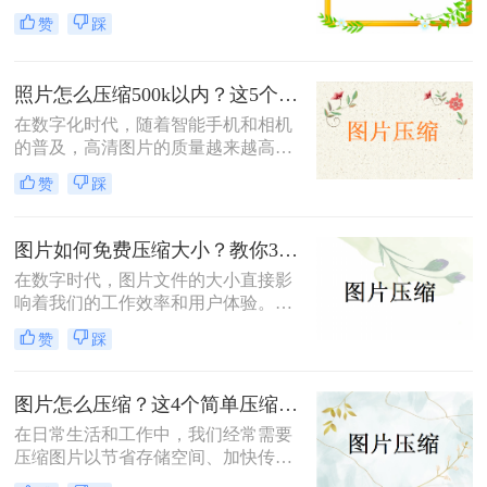
储空间、加快文件传输速度或优化网
小，既能节省存储空间又能保证图片
赞
踩
页加载性能，压缩图片成为了一项必
质量，成为了一项重要的技能。本文
备技能。那么如何压缩图片呢？本文
将介绍三种实用且高效的免费图片压
将介绍三种常见的图片压缩方法。
缩方法。
照片怎么压缩500k以内？这5个压缩方法推荐给你！
在数字化时代，随着智能手机和相机
的普及，高清图片的质量越来越高，
但这也导致了单张图片的文件大小动
赞
踩
辄数兆字节（MB），给存储、传输
带来了不小的挑战。为了满足电子邮
件附件限制、社交媒体上传要求或网
图片如何免费压缩大小？教你3个压缩图片的好方法！
页加载速度优化的需求，将照片压缩
在数字时代，图片文件的大小直接影
至500K以内成为了许多用户迫切需要
响着我们的工作效率和用户体验。无
掌握的一项技能。那么照片怎么压缩
论是为了加快网页加载速度、适应特
500k以内呢？本文将详细介绍五种简
赞
踩
定平台的上传要求还是节省存储空
单易行的照片压缩方法，帮助您轻松
间，掌握图片如何免费压缩大小是一
应对这一需求。
项非常重要的技能。本文将介绍三种
图片怎么压缩？这4个简单压缩方法用起来！
广泛使用的图片压缩方法。
在日常生活和工作中，我们经常需要
压缩图片以节省存储空间、加快传输
速度或满足特定的上传要求。那么图