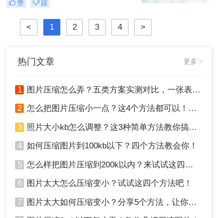
赞
踩
片怎么压缩呢？本文将介绍四种图片
压缩方法，帮助您更好地进行图片压
<
1
2
3
4
>
缩。
热门文章
更多 >
1
图片压缩怎么弄？五类方案实测对比，一张表看懂怎么选！
2
怎么把图片压缩小一点？这4个方法都可以！赶紧试试！
3
照片大小kb怎么调整？这3种简单方法教你搞定！
4
如何压缩图片到100kb以下？四个方法教会你！
5
怎么样把图片压缩到200k以内？来试试这四种压缩方法！
6
图片太大怎么压缩变小？试试这四个方法吧！
7
图片太大如何压缩变小？分享5个方法，让你轻松调整图片大小