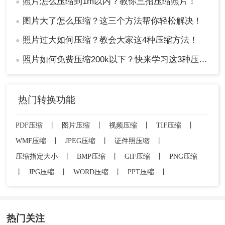
照片怎么压缩到1m以内？教你三招压缩照片！
●
图片大了怎么压缩？这三个方法帮你轻松解决！
●
照片过大如何压缩？教会大家这4种压缩方法！
●
照片如何免费压缩200k以下？快来学习这3种压缩方法！
●
热门转换功能
PDF压缩
丨
图片压缩
丨
视频压缩
丨
TIF压缩
丨
WMF压缩
丨
JPEG压缩
丨
证件照压缩
丨
压缩指定大小
丨
BMP压缩
丨
GIF压缩
丨
PNG压缩
丨
JPG压缩
丨
WORD压缩
丨
PPT压缩
丨
热门关注