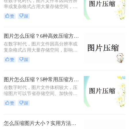
在数字化时代，图片文件常因高分辨
率或复杂格式占用大量存储空间，影
响传输和加载速度。掌握高效压缩方
赞
踩
法不仅能节省空间，还能提升用户体
验。那么怎么压缩图片呢？本文将系
统梳理4类主流压缩方法，助你高效
图片怎么压缩？6种高效压缩方法分享！
平衡画质与体积。
在数字时代，图片文件因高分辨率或
复杂格式占用大量存储空间，影响传
输和加载速度。那么图片怎么压缩
赞
踩
呢？本文总结了6种高效压缩方法，
助你快速掌握压缩技巧。
图片怎么压缩？5种常用压缩方法详解！
在数字时代，图片文件体积较大，压
缩图片可以节省存储空间、加快传输
速度或适应社交媒体、邮件等平台的
赞
踩
文件大小限制。那么图片怎么压缩
呢？本文将介绍5种常用压缩方法，
助您高效压缩图片。
怎么压缩图片大小？实用方法分享（覆盖6种场景+参数优化+避坑技巧）！