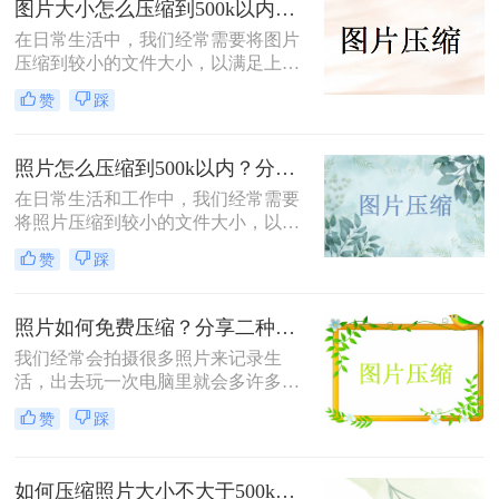
图片大小怎么压缩到500k以内？分享四种常用压缩方法！
将介绍两种简单易用的图片压缩方
在日常生活中，我们经常需要将图片
法。
压缩到较小的文件大小，以满足上
传、发送或存储的需求那么图片大小
赞
踩
怎么压缩到500k以内呢？本文将介绍
四种将图片压缩到500K以内的常用方
法。
照片怎么压缩到500k以内？分享三种实用方法！
在日常生活和工作中，我们经常需要
将照片压缩到较小的文件大小，以满
足上传、发送或存储的需求。那么照
赞
踩
片怎么压缩到500k以内呢？本文将介
绍三种将照片压缩到500K以内的常用
方法。
照片如何免费压缩？分享二种高效压缩方法！
我们经常会拍摄很多照片来记录生
活，出去玩一次电脑里就会多许多旅
游照，而且不知道你们有没有储存好
赞
踩
看图片的习惯呢？这样下来我们电脑
里的图片就更多了，会给我们的电脑
存储空间造成很大的压力。我们借助
如何压缩照片大小不大于500k？学会这2种压缩方法轻松解决！
软件将图片进行批量压缩，就可以缓