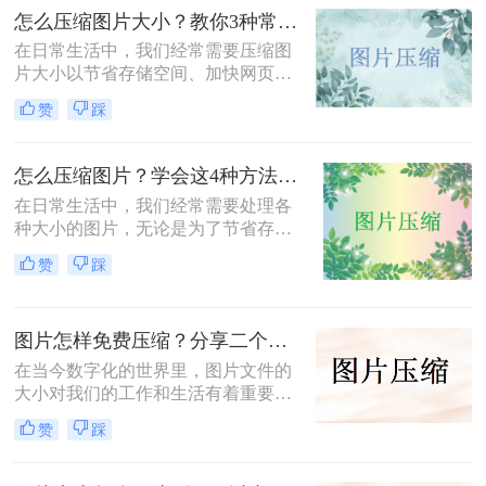
改为500k以下呢？本文将介绍两种有
怎么压缩图片大小？教你3种常用压缩方法！
效的方法来帮助您轻松实现这一目
标。
在日常生活中，我们经常需要压缩图
片大小以节省存储空间、加快网页加
载速度或方便文件传输。那么怎么压
赞
踩
缩图片大小呢？本文将介绍三种压缩
图片大小的方法，帮助您轻松实现图
片压缩。
怎么压缩图片？学会这4种方法可以轻松压缩大小!
在日常生活中，我们经常需要处理各
种大小的图片，无论是为了节省存储
空间，还是为了加快网页加载速度，
赞
踩
压缩图片都是一个非常实用的技能。
那么怎么压缩图片呢？本文将介绍四
种常见的图片压缩方法。
图片怎样免费压缩？分享二个简单易用的压缩方法！
在当今数字化的世界里，图片文件的
大小对我们的工作和生活有着重要影
响。无论是为了加速网页加载速度、
赞
踩
满足社交媒体平台的上传要求，还是
为了节省存储空间，学会图片怎样免
费压缩是一项不可或缺的技能。本文