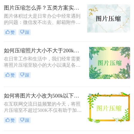
方法，帮助您轻松完成图片压缩，同
图片压缩怎么弄？五类方案实测对比，一张表看懂怎么选！
时保持较高的图片质量。
图片体积过大是日常办公中经常遇到
的问题：微信发不出去、邮箱附件超
限、网页上传被拒、本地存储吃紧。
赞
踩
不同压缩方法在压缩率、画质损失、
操作效率方面差异很大——选错方法
可能导致图片模糊到无法使用，或者
如何压缩照片大小不大于200k？教你二种高效压缩方法！
压缩后体积几乎没变。
在日常工作和生活中，我们经常需要
将照片压缩至较小的大小以满足各种
上传、分享或存储的需求。那么如何
赞
踩
压缩照片大小不大于200k呢？本文将
介绍两种高效且免费的方法，帮助您
将照片大小压缩至200K以下。
如何将图片大小改为500k以下？教你2个不同平台的方法！
在互联网交流日益频繁的今天，将照
片压缩至不超过500K不仅有助于加快
网页加载速度、减少电子邮件附件体
赞
踩
积，还能满足许多平台对上传图片大
小的限制要求。那么如何将图片大小