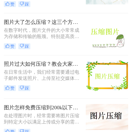
上传到社交媒体或满足特定平台的要
赞
踩
求。那么怎样把照片压缩成1m以内
呢？本文将介绍四种有效的方法来压
缩照片大小，帮助您轻松应对这些需
图片大了怎么压缩？这三个方法帮你轻松解决！
求。
在数字时代，图片文件的大小常常成
为存储和传输的瓶颈。特别是高质量
的图片，其文件体积往往较大，不仅
赞
踩
占用大量存储空间，还会影响上传速
度和网页加载时间。那么图片大了怎
么压缩呢？以下是四种常用的图片压
照片过大如何压缩？教会大家这4种压缩方法！
缩方法，帮助您轻松解决这一问题。
在日常生活中，我们经常需要通过电
子邮件发送照片、上传至社交媒体或
用于网页设计等。然而，原始照片文
赞
踩
件通常较大，这不仅会占用大量存储
空间，还可能影响上传速度或导致邮
件无法发送。因此，学会照片过大如
图片怎样免费压缩到200k以下？二种压缩方法分享
何压缩变得尤为重要。以下是四种常
用的图片压缩方法，帮助您轻松解决
在处理图片时，经常需要将图片压缩
这一问题。
到特定大小以满足上传或分享的需
求。那么图片怎样免费压缩到200k以
赞
踩