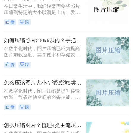
解电脑的内存压力，让它运行更加顺
在日常生活中，我们经常需要将照片
畅。那么你们知道照片如何免费压缩
压缩到特定的大小以满足上传、发送
吗？相信这篇文章可以给你一点参
或存储的需求。那么如何压缩照片大
赞
踩
考。
小不大于500k呢？本文将介绍两种将
照片大小压缩至不大于500KB的常用
方法。
如何压缩照片500kb以内？手把手教你4个压缩方法！
在数字化时代，图片压缩已成为提高
图片加载速度、共享效率和存储效率
的重要手段。无论是个人用户还是企
赞
踩
业用户，都经常需要将照片压缩到特
定大小以满足不同的需求。那么如何
压缩照片500kb以内呢？本文将介绍
怎么压缩图片大小？试试这5类主流压缩方法！
四种将照片压缩到500KB以内的方
在数字化时代，图片压缩是提升传输
法。
效率、节省存储空间的必备技能。那
么怎么压缩图片大小呢？本文系统梳
赞
踩
理了 5 类主流压缩方法，助你高效平
衡画质与体积。
怎么压缩图片？梳理4类主流压缩方法！