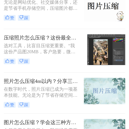
无论是网站优化、社交媒体分享，还
是节省手机存储空间，压缩图片都是
刚需。那么怎么压缩图片大小呢？本
赞
踩
文从零基础小白到技术开发者，系统
整理图片压缩的实用方法，助你精准
平衡画质与体积。
压缩照片怎么压缩？这份最全压缩指南，小白也能轻松降80%！
选对工具，比盲目压缩更重要。“我
这份产品图20MB，客户急要，微信
死活发不出去！”一位做电商的朋友
赞
踩
半夜给我发来消息。这场景，想必很
多职场人和自媒体创作者都不陌生。
照片怎么压缩4m以内？分享三种实用压缩方法！
在数字时代，照片压缩已成为一项基
本技能。无论是为了节省存储空间，
还是为了加快网页加载速度，将照片
赞
踩
压缩到指定大小都是非常有必要的。
那么照片怎么压缩4m以内呢？本文将
介绍三种常用的照片压缩方法。
图片怎么压缩？学会这三种方法轻松完成压缩！