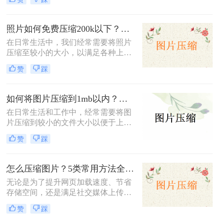
下呢？本文将介绍两种免费将图片压
缩到200k以下的方法。
照片如何免费压缩200k以下？快来学习这3种压缩方法！
在日常生活中，我们经常需要将照片
压缩至较小的大小，以满足各种上
传、分享或存储的需求。那么照片如
赞
踩
何免费压缩200k以下呢？本文将介绍
三种免费将照片压缩至200K以下的方
法。
如何将图片压缩到1mb以内？教你三种压缩方法！
在日常生活和工作中，经常需要将图
片压缩到较小的文件大小以便于上
传、分享或存储。那么如何将图片压
赞
踩
缩到1mb以内呢？本文将详细介绍几
种将图片压缩到1MB以内的方法。
怎么压缩图片？5类常用方法全解析！
无论是为了提升网页加载速度、节省
存储空间，还是满足社交媒体上传限
制，图片压缩都是高频需求。那么怎
赞
踩
么压缩图片呢？本文系统梳理5类主