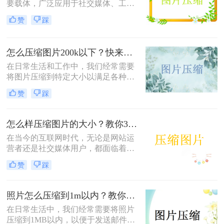
要载体，广泛应用于社交媒体、工作
文档、在线购物等多个领域。然而，
赞
踩
高清图片往往伴随着庞大的文件体
积，这不仅占用宝贵的存储空间，还
会影响文件传输速度和网页加载效
怎么压缩图片200k以下？快来试试这4种压缩方法!！
率。无论是制作PPT、上传电商商品
图，还是发送邮件附件，压缩图片已
在日常生活和工作中，我们经常需要
成为一项必备技能。那么怎么把图片
将图片压缩到特定大小以满足各种需
压缩小一点呢？本文从压缩效果、操
求，比如上传至社交媒体、发送电子
赞
踩
作难度、处理速度、隐私安全四个维
邮件或存储到移动设备中。那么怎么
度，对比四种主流方案，帮助您根据
压缩图片200k以下呢？本文将介绍四
实际需求快速做出选择。
种将图片压缩到200K以下的实用方
怎么样压缩图片的大小？教你3种实用方法！
法。
在当今的互联网时代，无论是网站运
营者还是社交媒体用户，都面临着一
个共同的问题——怎么样压缩图片的
赞
踩
大小。较大的图片文件不仅会占用更
多的存储空间，还会导致网页加载时
间延长，影响用户体验。本文将介绍
照片怎么压缩到1m以内？教你三招压缩照片！
三种压缩图片大小的方法。
在日常生活中，我们经常需要将照片
压缩到1MB以内，以便于发送邮件、