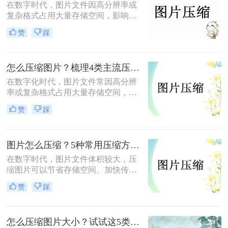
在数字时代，图片文件因高分辨率或
复杂格式占用大量存储空间，影响传
输和加载速度。那么图片怎么压缩
赞
踩
呢？本文总结了6种高效压缩方法，
助你快速掌握压缩技巧。
怎么压缩图片？梳理4类主流压缩方法！
在数字化时代，图片文件常因高分辨
率或复杂格式占用大量存储空间，影
响传输和加载速度。掌握高效压缩方
赞
踩
法不仅能节省空间，还能提升用户体
验。那么怎么压缩图片呢？本文将系
统梳理4类主流压缩方法，助你高效
图片怎么压缩？5种常用压缩方法详解！
平衡画质与体积。
在数字时代，图片文件体积较大，压
缩图片可以节省存储空间、加快传输
速度或适应社交媒体、邮件等平台的
赞
踩
文件大小限制。那么图片怎么压缩
呢？本文将介绍5种常用压缩方法，
助您高效压缩图片。
怎么压缩图片大小？试试这5类主流压缩方法！