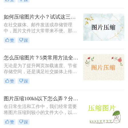
何免费压缩200k以下呢？本文将介绍
三种免费将照片压缩至200K以下的方
法。
如何压缩图片大小？试试这三种简单有效的压缩方法！
在社交媒体、邮件发送或存储管理
中，图片文件过大常带来不便。那么
如何压缩图片大小呢？本文整理了三
赞
踩
种简单有效的压缩方法，助您快速压
缩图片大小。
怎么压缩图片？5类常用方法全解析！
无论是为了提升网页加载速度、节省
存储空间，还是满足社交媒体上传限
制，图片压缩都是高频需求。那么怎
赞
踩
么压缩图片呢？本文系统梳理5类主
流方法，从零基础到专业级工具，助
你快速掌握压缩技巧。
图片压缩100kb以下怎么弄？分享4个高效压缩方法！
在日常生活和工作中，我们经常需要
将图片压缩到较小的文件大小，以便
于上传、发送或存储。将图片压缩到
赞
踩
100KB以下是一个常见的需求。那么