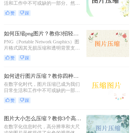
活和工作中不可或缺的一部分。然
而，有时我们遇到的图片文件过大，
赞
踩
不仅占用存储空间，还影响上传和分
享的速度。那么压缩图片大小怎么弄
呢？本文将介绍三种有效的图片压缩
如何压缩png图片？教你3招轻松压缩！
方法，帮助用户轻松解决图片大小问
题。
PNG（Portable Network Graphics）图
片格式因其无损压缩和透明背景支持
而广受欢迎，但有时候文件大小可能
赞
踩
会过大，影响网页加载速度或文件传
输效率。那么如何压缩png图片呢？
本文将介绍三种压缩PNG图片的方
如何进行图片压缩？教你四种实用方法！
法，旨在帮助你在保持图像质量的前
在数字化时代，图片压缩已成为我们
提下减小文件大小。
日常生活和工作中不可或缺的一部
分。无论是为了节省存储空间，还是
赞
踩
为了加快图片在网络上的传输速度，
图片压缩都显得尤为重要。那么如何
进行图片压缩呢？本文将为您介绍四
图片大小怎么压缩？教你3个高效压缩方法！
种实用的图片压缩方法。
在数字化信息时代，高分辨率和大尺
寸的图片虽然提供了出色的视觉体