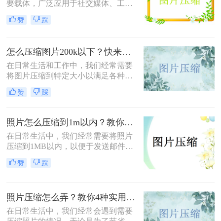
要载体，广泛应用于社交媒体、工作
文档、在线购物等多个领域。然而，
赞
踩
高清图片往往伴随着庞大的文件体
积，这不仅占用宝贵的存储空间，还
会影响文件传输速度和网页加载效
怎么压缩图片200k以下？快来试试这4种压缩方法!！
率。无论是制作PPT、上传电商商品
图，还是发送邮件附件，压缩图片已
在日常生活和工作中，我们经常需要
成为一项必备技能。那么怎么把图片
将图片压缩到特定大小以满足各种需
压缩小一点呢？本文从压缩效果、操
求，比如上传至社交媒体、发送电子
赞
踩
作难度、处理速度、隐私安全四个维
邮件或存储到移动设备中。那么怎么
度，对比四种主流方案，帮助您根据
压缩图片200k以下呢？本文将介绍四
实际需求快速做出选择。
种将图片压缩到200K以下的实用方
照片怎么压缩到1m以内？教你三招压缩照片！
法。
在日常生活中，我们经常需要将照片
压缩到1MB以内，以便于发送邮件、
上传到社交媒体或满足特定平台的要
赞
踩
求。那么照片怎么压缩到1m以内呢？
本文将介绍三种有效的方法来压缩照
片大小，帮助您轻松应对这些需求。
照片压缩怎么弄？教你4种实用方法！
在日常生活中，我们经常会遇到需要