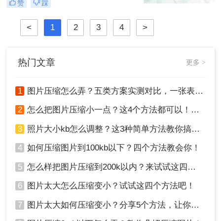
赞
踩
片怎么压缩呢？本文将介绍四种图片
压缩方法，帮助您更好地进行图片压
<
1
2
3
4
>
缩。
热门文章
更多 >
1
图片压缩怎么弄？五类方案实测对比，一张表看懂怎么选！
2
怎么把图片压缩小一点？这4个方法都可以！赶紧试试！
3
照片大小kb怎么调整？这3种简单方法教你搞定！
4
如何压缩图片到100kb以下？四个方法教会你！
5
怎么样把图片压缩到200k以内？来试试这四种压缩方法！
6
图片太大怎么压缩变小？试试这四个方法吧！
7
图片太大如何压缩变小？分享5个方法，让你轻松调整图片大小