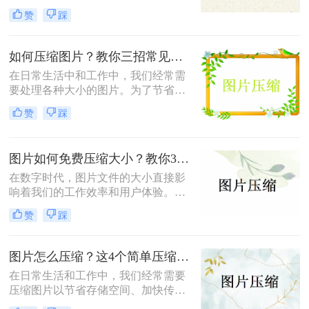
但这也导致了单张图片的文件大小动
小，既能节省存储空间又能保证图片
赞
踩
辄数兆字节（MB），给存储、传输
质量，成为了一项重要的技能。本文
带来了不小的挑战。为了满足电子邮
将介绍三种实用且高效的免费图片压
件附件限制、社交媒体上传要求或网
缩方法。
如何压缩图片？教你三招常见压缩方法！
页加载速度优化的需求，将照片压缩
在日常生活中和工作中，我们经常需
至500K以内成为了许多用户迫切需要
要处理各种大小的图片。为了节省存
掌握的一项技能。那么照片怎么压缩
储空间、加快文件传输速度或优化网
500k以内呢？本文将详细介绍五种简
赞
踩
页加载性能，压缩图片成为了一项必
单易行的照片压缩方法，帮助您轻松
备技能。那么如何压缩图片呢？本文
应对这一需求。
将介绍三种常见的图片压缩方法。
图片如何免费压缩大小？教你3个压缩图片的好方法！
在数字时代，图片文件的大小直接影
响着我们的工作效率和用户体验。无
论是为了加快网页加载速度、适应特
赞
踩
定平台的上传要求还是节省存储空
间，掌握图片如何免费压缩大小是一
项非常重要的技能。本文将介绍三种
图片怎么压缩？这4个简单压缩方法用起来！
广泛使用的图片压缩方法。
在日常生活和工作中，我们经常需要
压缩图片以节省存储空间、加快传输
速度或满足特定的上传要求。那么图