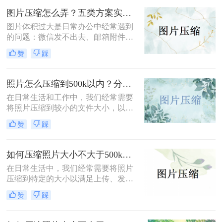
图片压缩到200K以下的有效方法，帮
图片压缩怎么弄？五类方案实测对比，一张表看懂怎么选！
助您轻松完成图片压缩，同时保持较
图片体积过大是日常办公中经常遇到
高的图片质量。
的问题：微信发不出去、邮箱附件超
限、网页上传被拒、本地存储吃紧。
赞
踩
不同压缩方法在压缩率、画质损失、
操作效率方面差异很大——选错方法
可能导致图片模糊到无法使用，或者
照片怎么压缩到500k以内？分享三种实用方法！
压缩后体积几乎没变。
在日常生活和工作中，我们经常需要
将照片压缩到较小的文件大小，以满
足上传、发送或存储的需求。那么照
赞
踩
片怎么压缩到500k以内呢？本文将介
绍三种将照片压缩到500K以内的常用
方法。
如何压缩照片大小不大于500k？学会这2种压缩方法轻松解决！
在日常生活中，我们经常需要将照片
压缩到特定的大小以满足上传、发送
或存储的需求。那么如何压缩照片大
赞
踩
小不大于500k呢？本文将介绍两种将
照片大小压缩至不大于500KB的常用
方法。