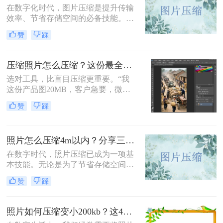
在数字化时代，图片压缩是提升传输
效率、节省存储空间的必备技能。那
么怎么压缩图片大小呢？本文系统梳
赞
踩
理了 5 类主流压缩方法，助你高效平
衡画质与体积。
压缩照片怎么压缩？这份最全压缩指南，小白也能轻松降80%！
选对工具，比盲目压缩更重要。“我
这份产品图20MB，客户急要，微信
死活发不出去！”一位做电商的朋友
赞
踩
半夜给我发来消息。这场景，想必很
多职场人和自媒体创作者都不陌生。
照片怎么压缩4m以内？分享三种实用压缩方法！
在数字时代，照片压缩已成为一项基
本技能。无论是为了节省存储空间，
还是为了加快网页加载速度，将照片
赞
踩
压缩到指定大小都是非常有必要的。
那么照片怎么压缩4m以内呢？本文将
介绍三种常用的照片压缩方法。
照片如何压缩变小200kb？这4种压缩方法请务必学会！