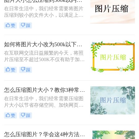
四种将照片压缩到500KB以内的方
在日常生活中，我们经常需要将图片
法。
压缩到较小的文件大小，以满足上
传、发送或存储的需求那么图片大小
赞
踩
怎么压缩到500k以内呢？本文将介绍
四种将图片压缩到500K以内的常用方
法。
如何将图片大小改为500k以下？教你2个不同平台的方法！
在互联网交流日益频繁的今天，将照
片压缩至不超过500K不仅有助于加快
网页加载速度、减少电子邮件附件体
赞
踩
积，还能满足许多平台对上传图片大
小的限制要求。那么如何将图片大小
改为500k以下呢？本文将介绍两种有
怎么压缩图片大小？教你3种常用压缩方法！
效的方法来帮助您轻松实现这一目
标。
在日常生活中，我们经常需要压缩图
片大小以节省存储空间、加快网页加
载速度或方便文件传输。那么怎么压
赞
踩
缩图片大小呢？本文将介绍三种压缩
图片大小的方法，帮助您轻松实现图
片压缩。
怎么压缩图片？学会这4种方法可以轻松压缩大小!