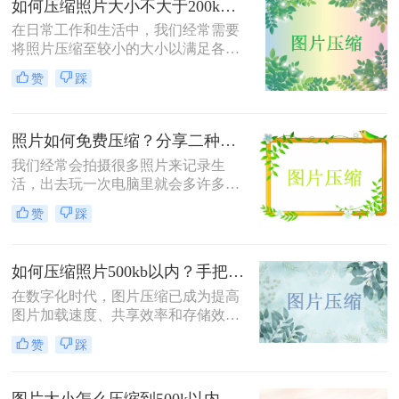
如何压缩照片大小不大于200k？教你二种高效压缩方法！
在日常工作和生活中，我们经常需要
将照片压缩至较小的大小以满足各种
上传、分享或存储的需求。那么如何
赞
踩
压缩照片大小不大于200k呢？本文将
介绍两种高效且免费的方法，帮助您
将照片大小压缩至200K以下。
照片如何免费压缩？分享二种高效压缩方法！
我们经常会拍摄很多照片来记录生
活，出去玩一次电脑里就会多许多旅
游照，而且不知道你们有没有储存好
赞
踩
看图片的习惯呢？这样下来我们电脑
里的图片就更多了，会给我们的电脑
存储空间造成很大的压力。我们借助
如何压缩照片500kb以内？手把手教你4个压缩方法！
软件将图片进行批量压缩，就可以缓
解电脑的内存压力，让它运行更加顺
在数字化时代，图片压缩已成为提高
畅。那么你们知道照片如何免费压缩
图片加载速度、共享效率和存储效率
吗？相信这篇文章可以给你一点参
的重要手段。无论是个人用户还是企
赞
踩
考。
业用户，都经常需要将照片压缩到特
定大小以满足不同的需求。那么如何
压缩照片500kb以内呢？本文将介绍
图片大小怎么压缩到500k以内？分享四种常用压缩方法！