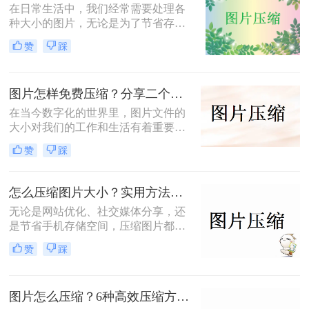
在日常生活中，我们经常需要处理各
种大小的图片，无论是为了节省存储
空间，还是为了加快网页加载速度，
赞
踩
压缩图片都是一个非常实用的技能。
那么怎么压缩图片呢？本文将介绍四
种常见的图片压缩方法。
图片怎样免费压缩？分享二个简单易用的压缩方法！
在当今数字化的世界里，图片文件的
大小对我们的工作和生活有着重要影
响。无论是为了加速网页加载速度、
赞
踩
满足社交媒体平台的上传要求，还是
为了节省存储空间，学会图片怎样免
费压缩是一项不可或缺的技能。本文
怎么压缩图片大小？实用方法分享（覆盖6种场景+参数优化+避坑技巧）！
将介绍两种简单易用的图片压缩方
无论是网站优化、社交媒体分享，还
法。
是节省手机存储空间，压缩图片都是
刚需。那么怎么压缩图片大小呢？本
赞
踩
文从零基础小白到技术开发者，系统
整理图片压缩的实用方法，助你精准
平衡画质与体积。
图片怎么压缩？6种高效压缩方法分享！