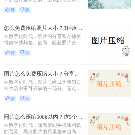
验，但也带来了存储空间占用过多、
赞
踩
网页加载速度慢以及文件传输效率低
下的问题。为了应对这些问题，掌握
图片大小压缩的方法变得尤为重要。
怎么免费压缩照片大小？3种压缩方法推荐！
那么图片大小怎么压缩呢？本文将介
在数字化时代，照片的分享和存储变
绍三种实用且高效的图片压缩方法。
得越来越频繁。然而，随着照片分辨
率的提高，文件大小也随之增加，这
赞
踩
不仅占据了大量存储空间，还在上传
或发送时导致了速度慢的问题。因
此，学会怎么免费压缩照片大小，既
图片怎么免费压缩大小？分享三种高效压缩方法！
能节省存储空间又能保证照片质量，
成为了一项重要的技能。本文将介绍
在数字化时代，图片已经成为我们日
三种实用且高效的免费照片压缩方
常生活中不可或缺的一部分。无论是
法，并详细说明其操作步骤及注意事
社交媒体的分享、网站的建设，还是
赞
踩
项。
个人的照片保存，图片的使用频率都
非常高。然而，随着拍摄和存储的图
片数量不断增加，图片的大小也在不
照片怎么压缩500k以内？这5个压缩方法推荐给你！
断膨胀，导致存储空间不足、上传速
在数字化时代，随着智能手机和相机
度慢以及加载时间延长等一系列问
的普及，高清图片的质量越来越高，
题。因此，掌握图片怎么免费压缩大