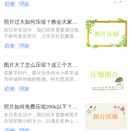
个共同的问题——怎么样压缩图片的
赞
踩
大小。较大的图片文件不仅会占用更
多的存储空间，还会导致网页加载时
间延长，影响用户体验。本文将介绍
照片过大如何压缩？教会大家这4种压缩方法！
三种压缩图片大小的方法。
在日常生活中，我们经常需要通过电
子邮件发送照片、上传至社交媒体或
用于网页设计等。然而，原始照片文
赞
踩
件通常较大，这不仅会占用大量存储
空间，还可能影响上传速度或导致邮
件无法发送。因此，学会照片过大如
图片大了怎么压缩？这三个方法帮你轻松解决！
何压缩变得尤为重要。以下是四种常
用的图片压缩方法，帮助您轻松解决
在数字时代，图片文件的大小常常成
这一问题。
为存储和传输的瓶颈。特别是高质量
的图片，其文件体积往往较大，不仅
赞
踩
占用大量存储空间，还会影响上传速
度和网页加载时间。那么图片大了怎
么压缩呢？以下是四种常用的图片压
照片如何免费压缩200k以下？快来学习这3种压缩方法！
缩方法，帮助您轻松解决这一问题。
在日常生活中，我们经常需要将照片
压缩至较小的大小，以满足各种上
传、分享或存储的需求。那么照片如
赞
踩