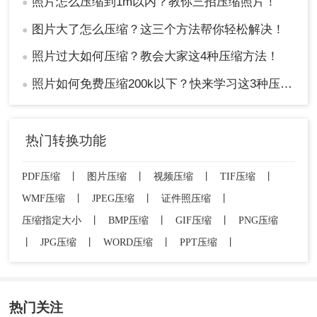
照片怎么压缩到1m以内？教你三招压缩照片！
●
图片大了怎么压缩？这三个方法帮你轻松解决！
●
照片过大如何压缩？教会大家这4种压缩方法！
●
照片如何免费压缩200k以下？快来学习这3种压缩方法！
●
热门转换功能
PDF压缩
丨
图片压缩
丨
视频压缩
丨
TIF压缩
丨
WMF压缩
丨
JPEG压缩
丨
证件照压缩
丨
压缩指定大小
丨
BMP压缩
丨
GIF压缩
丨
PNG压缩
丨
JPG压缩
丨
WORD压缩
丨
PPT压缩
丨
热门关注