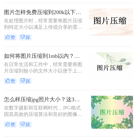
图片压缩100kb以下怎么弄呢？本文
将详细介绍几种实现这一目标的方
图片怎样免费压缩到200k以下？二种压缩方法分享
法。
在处理图片时，经常需要将图片压缩
到特定大小以满足上传或分享的需
求。那么图片怎样免费压缩到200k以
赞
踩
下呢？本文将介绍两种免费将图片压
缩到200k以下的方法。
如何将图片压缩到1mb以内？教你三种压缩方法！
在日常生活和工作中，经常需要将图
片压缩到较小的文件大小以便于上
传、分享或存储。那么如何将图片压
赞
踩
缩到1mb以内呢？本文将详细介绍几
种将图片压缩到1MB以内的方法。
怎么样压缩jpg照片大小？这3种图片压缩方法一定要会！
在数字摄影和互联网时代，JPG格式
因其高效的压缩算法和良好的图像质
量而广受欢迎。然而，有时JPG照片
赞
踩
的大小可能过大，不便于分享、上传
或存储。那么怎么样压缩jpg照片大小