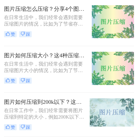
呢？本文将介绍三种压缩JPG照片大
图片压缩怎么压缩？分享4个图片压缩方法！
小的方法，旨在帮助用户根据实际需
求选择合适的压缩方式。
在日常生活中，我们经常会遇到需要
压缩图片的情况，比如为了节省存储
空间、加快网页加载速度或减少文件
赞
踩
传输时间。那么图片压缩怎么压缩
呢？本文将介绍四种压缩图片的有效
方法，帮助您轻松完成图片压缩，同
图片如何压缩大小？这4种压缩方法请务必学会！
时保持较高的图片质量。
在日常生活中，我们经常会遇到需要
压缩图片大小的情况，比如为了节省
存储空间、加快网页加载速度或减少
赞
踩
文件传输时间。那么图片如何压缩大
小呢？本文将介绍四种压缩图片大小
的有效方法，帮助您轻松完成图片压
图片如何压缩到200k以下？这三种方法简单又高效！
缩，同时保持较高的图片质量。
在日常工作中，我们经常需要将图片
压缩到特定的大小，例如200K以下，
以满足电子邮件附件、网站上传或社
赞
踩
交媒体分享的要求。那么图片如何压
缩到200k以下呢？本文将介绍三种将