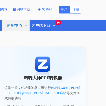
登录
注册
PI咨询
APP下载
客户端
使用技巧
客户端下载
转转大师PDF转换器
这是一款文件转换神器，可进行
PDF转Word
，
PDF转
PPT
，
PDF转Excel
，
PDF转CAD
，
PDF压缩
等文件格
式转换功能