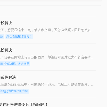
轻松解决
整理图片的时候发现，图片太多太大了，想要压缩小一点，节省点空间，要怎么做呢？图片怎么在线压缩？想要压缩图片很简单，和压缩视频、文档等相比，轻松多了，今天就来给大家整理一个在线图片压缩的方法步骤，保证你很快就能学会。
问题
怎么在线压缩图片？
轻松解决！
相信大家平常一定会遇到这一类问题：想要在网站上传自己的图片，却被提示图片过大不符合要求；几百张图片每张都是十几兆，放在一起太占内存；尤其很着急的时候，因为图片不符合要求，不知道怎么办才好！​别担心！今天来分享一个简单在线压缩方法，让你下次再遇到图片压缩的问题时，不用再手忙脚乱地去找大佬啦。
招轻松解决图片太大问题
法帮你解决！
如今，随着信息技术的发展，电脑已经成为我们生活中不可或缺的一部分。电脑上可以操作图片、文档、办公设备、游戏等。然而，由于图片多、文件大，将文件发送给朋友、亲戚或上级和下属会花费相当长的时间。有时因为时间太长，发送超时，它会给我们的传输文件带来很多不必要的麻烦，这让我们很苦恼。我们可以图片怎么压缩大小，只要体积变小就好办多了，那么如何图片压缩呢？
压缩jpg图片大小的方法
助你轻松解决图片压缩问题！