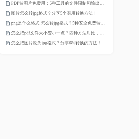
PDF转图片免费用：5种工具的文件限制和输出质量对比！
电脑上怎么压
图片怎么转jpg格式？分享5个实用转换方法！
如何压缩视频
png是什么格式 怎么转jpg格式？5种安全免费转换方法全解析！
怎么把pdf文件大小变小一点？四种方法对比，一看就懂！
视频过大怎么
怎么把图片改为jpg格式？分享6种转换的方法！