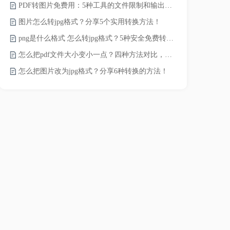
PDF转图片免费用：5种工具的文件限制和输出质量对比！
pdf文件怎
图片怎么转jpg格式？分享5个实用转换方法！
pdf太大了
png是什么格式 怎么转jpg格式？5种安全免费转换方法全解析！
pdf怎么压缩
怎么把pdf文件大小变小一点？四种方法对比，一看就懂！
录的视频太大
怎么把图片改为jpg格式？分享6种转换的方法！