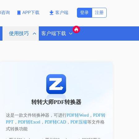
登录
注册
PI咨询
APP下载
客户端
使用技巧
客户端下载
转转大师PDF转换器
这是一款文件转换神器，可进行
PDF转Word
，
PDF转
PPT
，
PDF转Excel
，
PDF转CAD
，
PDF压缩
等文件格
式转换功能