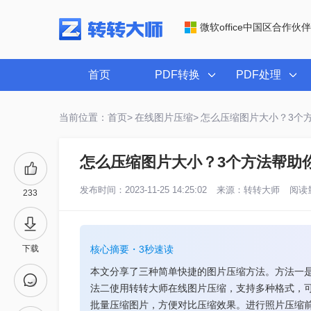
微软office中国区合作伙伴
首页
PDF转换
PDF处理
当前位置：首页>
在线图片压缩>
怎么压缩图片大小？3个
怎么压缩图片大小？3个方法帮助
发布时间：2023-11-25 14:25:02
来源：
转转大师
阅读量
233
下载
核心摘要・3秒速读
本文分享了三种简单快捷的图片压缩方法。方法一
法二使用转转大师在线图片压缩，支持多种格式，
批量压缩图片，方便对比压缩效果。进行照片压缩