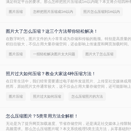
满足特定平台的要求。那么怎样把照片压缩成1m以内呢？本文将介绍四种
缩照片大小，帮助您轻松应对这些需求。
图片压缩
怎样把照片压缩成1m以内
照片怎么压缩到1m以内
图片大了怎么压缩？这三个方法帮你轻松解决！
在数字时代，图片文件的大小常常成为存储和传输的瓶颈。特别是高质量
积往往较大，不仅占用大量存储空间，还会影响上传速度和网页加载时间
么压缩呢？以下是四种常用的图片压缩方法，帮助您轻松解决这一问题。
图片压缩
一招轻松解决图片太大问题
图片大了怎么压缩
照片过大如何压缩？教会大家这4种压缩方法！
在日常生活中，我们经常需要通过电子邮件发送照片、上传至社交媒体或
然而，原始照片文件通常较大，这不仅会占用大量存储空间，还可能影响
件无法发送。因此，学会照片过大如何压缩变得尤为重要。以下是四种常
图片压缩
照片过大如何压缩
怎么压缩照片的方法
法，帮助您轻松解决这一问题。
怎么压缩图片？5类常用方法全解析！
无论是为了提升网页加载速度、节省存储空间，还是满足社交媒体上传限
高频需求。那么怎么压缩图片呢？本文系统梳理5类主流方法，从零基础到