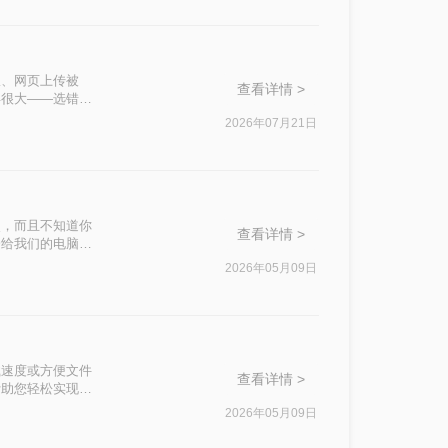
限、网页上传被
查看详情 >
异很大——选错方
2026年07月21日
照，而且不知道你
查看详情 >
会给我们的电脑存
电脑的内存压力，
2026年05月09日
以给你一点参考。
载速度或方便文件
查看详情 >
帮助您轻松实现图
2026年05月09日