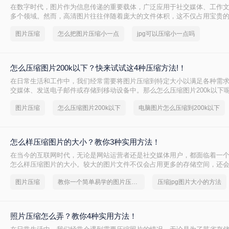
在数字时代，图片作为信息传递的重要载体，广泛应用于社交媒体、工作
多个领域。然而，高清图片往往伴随着庞大的文件体积，这不仅占用宝贵
影响文件传输速度和网页加载效率。无论是制作PPT、上传电商商品图，
图片压缩
怎么把图片压缩小一点
jpg可以压缩小一点吗
件，压缩图片已成为一项必备技能。那么怎么把图片压缩小一点呢？本文
难度、处理速度、隐私安全四个维度，对比四种主流方案，帮助您根据实
择。
怎么压缩图片200k以下？快来试试这4种压缩方法!！
在日常生活和工作中，我们经常需要将图片压缩到特定大小以满足各种需
交媒体、发送电子邮件或存储到移动设备中。那么怎么压缩图片200k以下
四种将图片压缩到200K以下的实用方法。
图片压缩
怎么压缩图片200k以下
电脑图片怎么压缩到200k以下
怎么样压缩图片的大小？教你3种实用方法！
在当今的互联网时代，无论是网站运营者还是社交媒体用户，都面临着一
怎么样压缩图片的大小。较大的图片文件不仅会占用更多的存储空间，还
间延长，影响用户体验。本文将介绍三种压缩图片大小的方法。
图片压缩
教你一个简单易学的图片压缩方法
压缩jpg图片大小的方法
照片压缩怎么弄？教你4种实用方法！