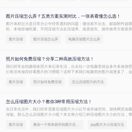
图片压缩怎么弄？五类方案实测对比，一张表看懂怎么选！
图片体积过大是日常办公中经常遇到的问题：微信发不出去、邮箱附件超
拒、本地存储吃紧。不同压缩方法在压缩率、画质损失、操作效率方面差
法可能导致图片模糊到无法使用，或者压缩后体积几乎没变。
图片压缩
图片压缩怎么弄
电脑压缩图片怎么弄
照片如何免费压缩？分享二种高效压缩方法！
我们经常会拍摄很多照片来记录生活，出去玩一次电脑里就会多许多旅游
们有没有储存好看图片的习惯呢？这样下来我们电脑里的图片就更多了，
储空间造成很大的压力。我们借助软件将图片进行批量压缩，就可以缓解
图片压缩
照片如何免费压缩
怎么压缩照片的方法
让它运行更加顺畅。那么你们知道照片如何免费压缩吗？相信这篇文章可
怎么压缩图片大小？教你3种常用压缩方法！
在日常生活中，我们经常需要压缩图片大小以节省存储空间、加快网页加
传输。那么怎么压缩图片大小呢？本文将介绍三种压缩图片大小的方法，
片压缩。
图片压缩
教你一个简单易学的图片压缩方法
jpg图片大小压缩方法