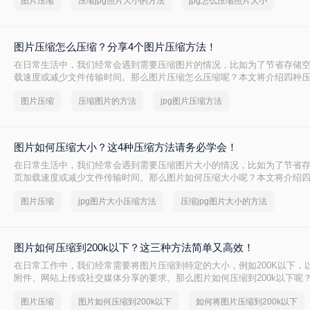
图片压缩
压缩jpg照片大小的方法
jpg怎么压缩照片大小
缩方式。
图片压缩怎么压缩？分享4个图片压缩方法！
在日常生活中，我们经常会遇到需要压缩图片的情况，比如为了节省存储
载速度或减少文件传输时间。那么图片压缩怎么压缩呢？本文将介绍四种
法，帮助您轻松完成图片压缩，同时保持较高的图片质量。
图片压缩
压缩图片的方法
jpg图片压缩方法
图片如何压缩大小？这4种压缩方法请务必学会！
在日常生活中，我们经常会遇到需要压缩图片大小的情况，比如为了节省
页加载速度或减少文件传输时间。那么图片如何压缩大小呢？本文将介绍
的有效方法，帮助您轻松完成图片压缩，同时保持较高的图片质量。
图片压缩
jpg图片大小压缩方法
压缩jpg图片大小的方法
图片如何压缩到200k以下？这三种方法简单又高效！
在日常工作中，我们经常需要将图片压缩到特定的大小，例如200K以下，
附件、网站上传或社交媒体分享的要求。那么图片如何压缩到200k以下呢
种将图片压缩到200K以下的有效方法，帮助您轻松完成图片压缩，同时保
图片压缩
图片如何压缩到200k以下
如何将图片压缩到200k以下
量。