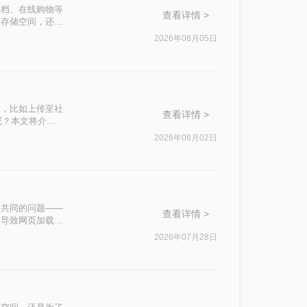
文档、在线购物等
查看详情 >
的存储空间，还会
还是发送邮件附
2026年08月05日
从压缩效果、操作
际需求快速做出选
求，比如上传至社
查看详情 >
呢？本文将介绍
2026年08月02日
个共同的问题——
查看详情 >
会导致网页加载时
2026年07月28日