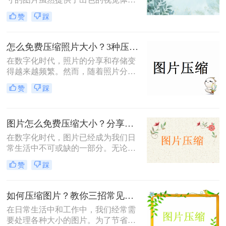
验，但也带来了存储空间占用过多、
赞
踩
网页加载速度慢以及文件传输效率低
下的问题。为了应对这些问题，掌握
图片大小压缩的方法变得尤为重要。
怎么免费压缩照片大小？3种压缩方法推荐！
那么图片大小怎么压缩呢？本文将介
在数字化时代，照片的分享和存储变
绍三种实用且高效的图片压缩方法。
得越来越频繁。然而，随着照片分辨
率的提高，文件大小也随之增加，这
赞
踩
不仅占据了大量存储空间，还在上传
或发送时导致了速度慢的问题。因
此，学会怎么免费压缩照片大小，既
图片怎么免费压缩大小？分享三种高效压缩方法！
能节省存储空间又能保证照片质量，
成为了一项重要的技能。本文将介绍
在数字化时代，图片已经成为我们日
三种实用且高效的免费照片压缩方
常生活中不可或缺的一部分。无论是
法，并详细说明其操作步骤及注意事
社交媒体的分享、网站的建设，还是
赞
踩
项。
个人的照片保存，图片的使用频率都
非常高。然而，随着拍摄和存储的图
片数量不断增加，图片的大小也在不
如何压缩图片？教你三招常见压缩方法！
断膨胀，导致存储空间不足、上传速
在日常生活中和工作中，我们经常需
度慢以及加载时间延长等一系列问
要处理各种大小的图片。为了节省存
题。因此，掌握图片怎么免费压缩大