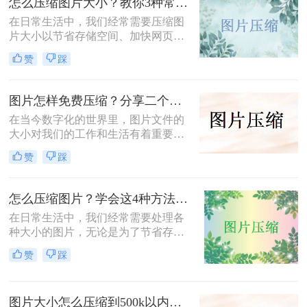
怎么压缩图片大小？教你3种常用压缩方法！
效的方法来帮助您轻松实现这一目
标。
在日常生活中，我们经常需要压缩图
片大小以节省存储空间、加快网页加
载速度或方便文件传输。那么怎么压
赞
踩
缩图片大小呢？本文将介绍三种压缩
图片大小的方法，帮助您轻松实现图
片压缩。
图片怎样免费压缩？分享二个简单易用的压缩方法！
在当今数字化的世界里，图片文件的
大小对我们的工作和生活有着重要影
响。无论是为了加速网页加载速度、
赞
踩
满足社交媒体平台的上传要求，还是
为了节省存储空间，学会图片怎样免
费压缩是一项不可或缺的技能。本文
怎么压缩图片？学会这4种方法可以轻松压缩大小!
将介绍两种简单易用的图片压缩方
在日常生活中，我们经常需要处理各
法。
种大小的图片，无论是为了节省存储
空间，还是为了加快网页加载速度，
赞
踩
压缩图片都是一个非常实用的技能。
那么怎么压缩图片呢？本文将介绍四
种常见的图片压缩方法。
图片大小怎么压缩到500k以内？分享四种常用压缩方法！