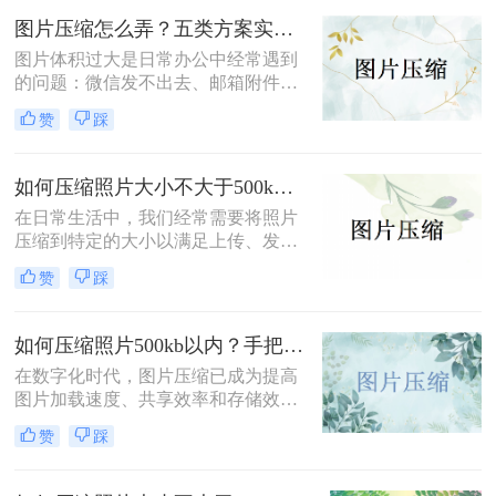
方法，帮助您轻松完成图片压缩，同
图片压缩怎么弄？五类方案实测对比，一张表看懂怎么选！
时保持较高的图片质量。
图片体积过大是日常办公中经常遇到
的问题：微信发不出去、邮箱附件超
限、网页上传被拒、本地存储吃紧。
赞
踩
不同压缩方法在压缩率、画质损失、
操作效率方面差异很大——选错方法
可能导致图片模糊到无法使用，或者
如何压缩照片大小不大于500k？学会这2种压缩方法轻松解决！
压缩后体积几乎没变。
在日常生活中，我们经常需要将照片
压缩到特定的大小以满足上传、发送
或存储的需求。那么如何压缩照片大
赞
踩
小不大于500k呢？本文将介绍两种将
照片大小压缩至不大于500KB的常用
方法。
如何压缩照片500kb以内？手把手教你4个压缩方法！
在数字化时代，图片压缩已成为提高
图片加载速度、共享效率和存储效率
的重要手段。无论是个人用户还是企
赞
踩
业用户，都经常需要将照片压缩到特
定大小以满足不同的需求。那么如何
压缩照片500kb以内呢？本文将介绍