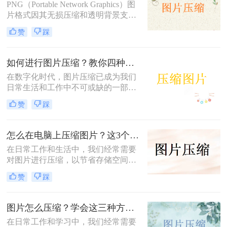
PNG（Portable Network Graphics）图
片格式因其无损压缩和透明背景支持
而广受欢迎，但有时候文件大小可能
赞
踩
会过大，影响网页加载速度或文件传
输效率。那么如何压缩png图片呢？
本文将介绍三种压缩PNG图片的方
如何进行图片压缩？教你四种实用方法！
法，旨在帮助你在保持图像质量的前
在数字化时代，图片压缩已成为我们
提下减小文件大小。
日常生活和工作中不可或缺的一部
分。无论是为了节省存储空间，还是
赞
踩
为了加快图片在网络上的传输速度，
图片压缩都显得尤为重要。那么如何
进行图片压缩呢？本文将为您介绍四
怎么在电脑上压缩图片？这3个压缩方法分享！
种实用的图片压缩方法。
在日常工作和生活中，我们经常需要
对图片进行压缩，以节省存储空间或
加快图片上传速度。那么怎么在电脑
赞
踩
上压缩图片呢？本文将介绍三种在电
脑上压缩图片的方法。
图片怎么压缩？学会这三种方法轻松完成压缩！
在日常工作和学习中，我们经常需要