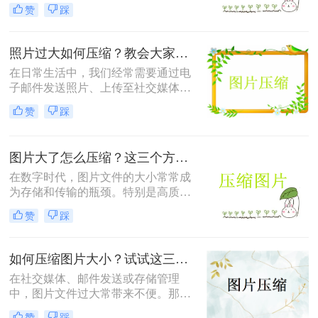
满足特定平台的要求。那么怎么压缩
赞
踩
照片的方法呢？本文将介绍四种有效
的方法来压缩照片，帮助您轻松应对
这些需求。
照片过大如何压缩？教会大家这4种压缩方法！
在日常生活中，我们经常需要通过电
子邮件发送照片、上传至社交媒体或
用于网页设计等。然而，原始照片文
赞
踩
件通常较大，这不仅会占用大量存储
空间，还可能影响上传速度或导致邮
件无法发送。因此，学会照片过大如
图片大了怎么压缩？这三个方法帮你轻松解决！
何压缩变得尤为重要。以下是四种常
用的图片压缩方法，帮助您轻松解决
在数字时代，图片文件的大小常常成
这一问题。
为存储和传输的瓶颈。特别是高质量
的图片，其文件体积往往较大，不仅
赞
踩
占用大量存储空间，还会影响上传速
度和网页加载时间。那么图片大了怎
么压缩呢？以下是四种常用的图片压
如何压缩图片大小？试试这三种简单有效的压缩方法！
缩方法，帮助您轻松解决这一问题。
在社交媒体、邮件发送或存储管理
中，图片文件过大常带来不便。那么
如何压缩图片大小呢？本文整理了三
赞
踩