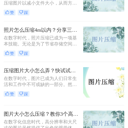
压缩图片以减小文件大小，从而方便
上传、分享或存储。那么图片怎么压
赞
踩
缩呢？本文将介绍三种常用的图片压
缩方法，帮助您轻松实现图片压缩。
照片怎么压缩4m以内？分享三种实用压缩方法！
在数字时代，照片压缩已成为一项基
本技能。无论是为了节省存储空间，
还是为了加快网页加载速度，将照片
赞
踩
压缩到指定大小都是非常有必要的。
那么照片怎么压缩4m以内呢？本文将
介绍三种常用的照片压缩方法。
压缩图片大小怎么弄？快试试这3个压缩方法！
在数字时代，图片已成为人们日常生
活和工作中不可或缺的一部分。然
而，有时我们遇到的图片文件过大，
赞
踩
不仅占用存储空间，还影响上传和分
享的速度。那么压缩图片大小怎么弄
呢？本文将介绍三种有效的图片压缩
图片大小怎么压缩？教你3个高效压缩方法！
方法，帮助用户轻松解决图片大小问
题。
在数字化信息时代，高分辨率和大尺
寸的图片虽然提供了出色的视觉体