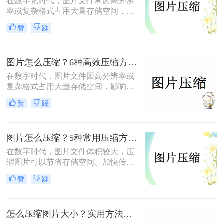
在数字化时代，图片文件常因高分辨
率或复杂格式占用大量存储空间，影
响传输和加载速度。掌握高效压缩方
赞
踩
法不仅能节省空间，还能提升用户体
验。那么怎么压缩图片呢？本文将系
统梳理4类主流压缩方法，助你高效
图片怎么压缩？6种高效压缩方法分享！
平衡画质与体积。
在数字时代，图片文件因高分辨率或
复杂格式占用大量存储空间，影响传
输和加载速度。那么图片怎么压缩
赞
踩
呢？本文总结了6种高效压缩方法，
助你快速掌握压缩技巧。
图片怎么压缩？5种常用压缩方法详解！
在数字时代，图片文件体积较大，压
缩图片可以节省存储空间、加快传输
速度或适应社交媒体、邮件等平台的
赞
踩
文件大小限制。那么图片怎么压缩
呢？本文将介绍5种常用压缩方法，
助您高效压缩图片。
怎么压缩图片大小？实用方法分享（覆盖6种场景+参数优化+避坑技巧）！