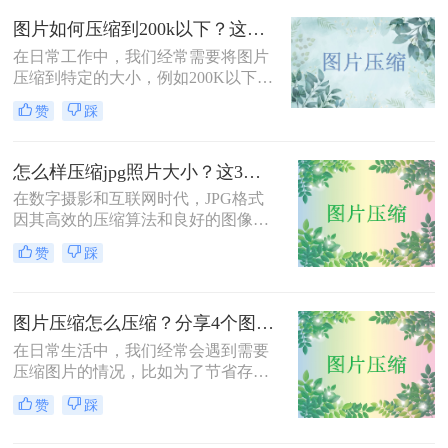
的有效方法，帮助您轻松完成图片压
图片如何压缩到200k以下？这三种方法简单又高效！
缩，同时保持较高的图片质量。
在日常工作中，我们经常需要将图片
压缩到特定的大小，例如200K以下，
以满足电子邮件附件、网站上传或社
赞
踩
交媒体分享的要求。那么图片如何压
缩到200k以下呢？本文将介绍三种将
图片压缩到200K以下的有效方法，帮
怎么样压缩jpg照片大小？这3种图片压缩方法一定要会！
助您轻松完成图片压缩，同时保持较
在数字摄影和互联网时代，JPG格式
高的图片质量。
因其高效的压缩算法和良好的图像质
量而广受欢迎。然而，有时JPG照片
赞
踩
的大小可能过大，不便于分享、上传
或存储。那么怎么样压缩jpg照片大小
呢？本文将介绍三种压缩JPG照片大
图片压缩怎么压缩？分享4个图片压缩方法！
小的方法，旨在帮助用户根据实际需
求选择合适的压缩方式。
在日常生活中，我们经常会遇到需要
压缩图片的情况，比如为了节省存储
空间、加快网页加载速度或减少文件
赞
踩
传输时间。那么图片压缩怎么压缩
呢？本文将介绍四种压缩图片的有效