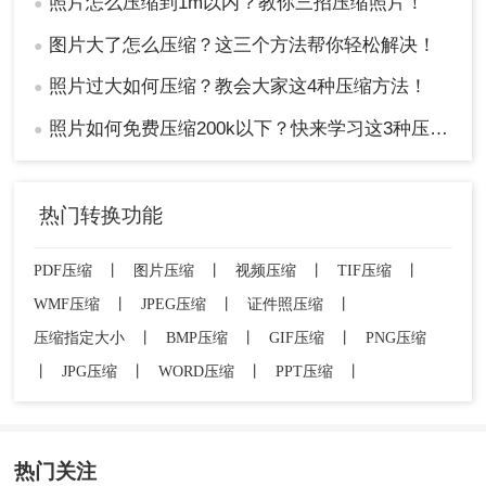
照片怎么压缩到1m以内？教你三招压缩照片！
●
图片大了怎么压缩？这三个方法帮你轻松解决！
●
照片过大如何压缩？教会大家这4种压缩方法！
●
照片如何免费压缩200k以下？快来学习这3种压缩方法！
●
热门转换功能
PDF压缩
丨
图片压缩
丨
视频压缩
丨
TIF压缩
丨
WMF压缩
丨
JPEG压缩
丨
证件照压缩
丨
压缩指定大小
丨
BMP压缩
丨
GIF压缩
丨
PNG压缩
丨
JPG压缩
丨
WORD压缩
丨
PPT压缩
丨
热门关注