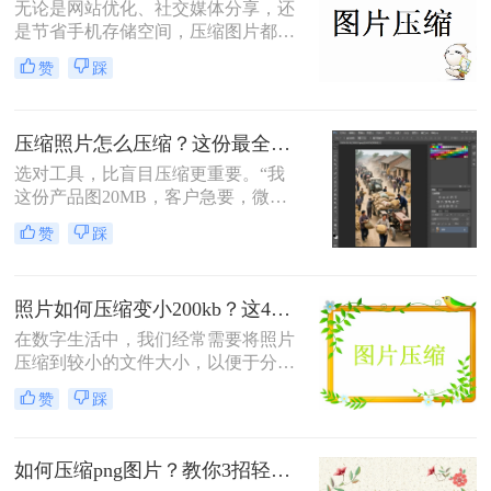
无论是网站优化、社交媒体分享，还
是节省手机存储空间，压缩图片都是
刚需。那么怎么压缩图片大小呢？本
赞
踩
文从零基础小白到技术开发者，系统
整理图片压缩的实用方法，助你精准
平衡画质与体积。
压缩照片怎么压缩？这份最全压缩指南，小白也能轻松降80%！
选对工具，比盲目压缩更重要。“我
这份产品图20MB，客户急要，微信
死活发不出去！”一位做电商的朋友
赞
踩
半夜给我发来消息。这场景，想必很
多职场人和自媒体创作者都不陌生。
照片如何压缩变小200kb？这4种压缩方法请务必学会！
在数字生活中，我们经常需要将照片
压缩到较小的文件大小，以便于分
享、上传或存储。那么照片如何压缩
赞
踩
变小200kb呢？本文将介绍四种将照
片压缩至200KB以下的方法。
如何压缩png图片？教你3招轻松压缩！