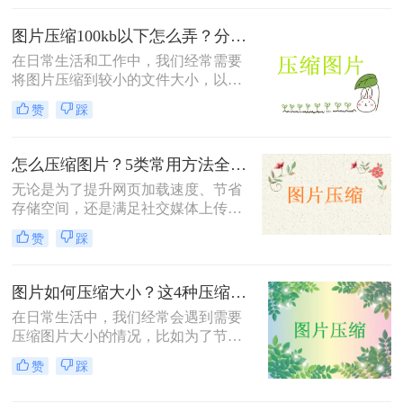
缩到200k以下的方法。
图片压缩100kb以下怎么弄？分享4个高效压缩方法！
在日常生活和工作中，我们经常需要
将图片压缩到较小的文件大小，以便
于上传、发送或存储。将图片压缩到
赞
踩
100KB以下是一个常见的需求。那么
图片压缩100kb以下怎么弄呢？本文
将详细介绍几种实现这一目标的方
怎么压缩图片？5类常用方法全解析！
法。
无论是为了提升网页加载速度、节省
存储空间，还是满足社交媒体上传限
制，图片压缩都是高频需求。那么怎
赞
踩
么压缩图片呢？本文系统梳理5类主
流方法，从零基础到专业级工具，助
你快速掌握压缩技巧。
图片如何压缩大小？这4种压缩方法请务必学会！
在日常生活中，我们经常会遇到需要
压缩图片大小的情况，比如为了节省
存储空间、加快网页加载速度或减少
赞
踩
文件传输时间。那么图片如何压缩大
小呢？本文将介绍四种压缩图片大小