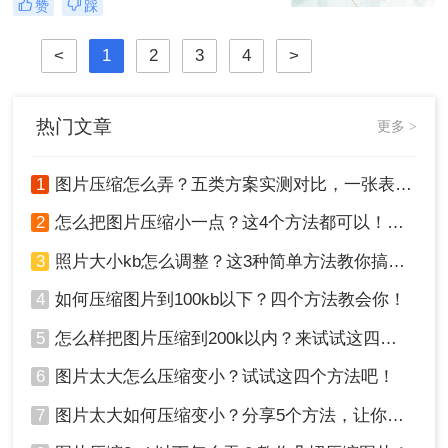
赞
踩
片怎么压缩呢？本文将介绍四种图片
压缩方法，帮助您更好地进行图片压
<
1
2
3
4
>
缩。
热门文章
更多 >
1
图片压缩怎么弄？五类方案实测对比，一张表看懂怎么选！
2
怎么把图片压缩小一点？这4个方法都可以！赶紧试试！
3
照片大小kb怎么调整？这3种简单方法教你搞定！
4
如何压缩图片到100kb以下？四个方法教会你！
5
怎么样把图片压缩到200k以内？来试试这四种压缩方法！
6
图片太大怎么压缩变小？试试这四个方法吧！
7
图片太大如何压缩变小？分享5个方法，让你轻松调整图片大小