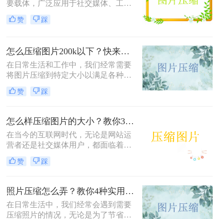
要载体，广泛应用于社交媒体、工作
文档、在线购物等多个领域。然而，
赞
踩
高清图片往往伴随着庞大的文件体
积，这不仅占用宝贵的存储空间，还
会影响文件传输速度和网页加载效
怎么压缩图片200k以下？快来试试这4种压缩方法!！
率。无论是制作PPT、上传电商商品
图，还是发送邮件附件，压缩图片已
在日常生活和工作中，我们经常需要
成为一项必备技能。那么怎么把图片
将图片压缩到特定大小以满足各种需
压缩小一点呢？本文从压缩效果、操
求，比如上传至社交媒体、发送电子
赞
踩
作难度、处理速度、隐私安全四个维
邮件或存储到移动设备中。那么怎么
度，对比四种主流方案，帮助您根据
压缩图片200k以下呢？本文将介绍四
实际需求快速做出选择。
种将图片压缩到200K以下的实用方
怎么样压缩图片的大小？教你3种实用方法！
法。
在当今的互联网时代，无论是网站运
营者还是社交媒体用户，都面临着一
个共同的问题——怎么样压缩图片的
赞
踩
大小。较大的图片文件不仅会占用更
多的存储空间，还会导致网页加载时
间延长，影响用户体验。本文将介绍
照片压缩怎么弄？教你4种实用方法！
三种压缩图片大小的方法。
在日常生活中，我们经常会遇到需要
压缩照片的情况，无论是为了节省存