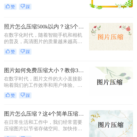
储空间、加快文件传输速度或优化网
小，既能节省存储空间又能保证图片
赞
踩
页加载性能，压缩图片成为了一项必
质量，成为了一项重要的技能。本文
备技能。那么如何压缩图片呢？本文
将介绍三种实用且高效的免费图片压
将介绍三种常见的图片压缩方法。
缩方法。
照片怎么压缩500k以内？这5个压缩方法推荐给你！
在数字化时代，随着智能手机和相机
的普及，高清图片的质量越来越高，
但这也导致了单张图片的文件大小动
赞
踩
辄数兆字节（MB），给存储、传输
带来了不小的挑战。为了满足电子邮
件附件限制、社交媒体上传要求或网
图片如何免费压缩大小？教你3个压缩图片的好方法！
页加载速度优化的需求，将照片压缩
在数字时代，图片文件的大小直接影
至500K以内成为了许多用户迫切需要
响着我们的工作效率和用户体验。无
掌握的一项技能。那么照片怎么压缩
论是为了加快网页加载速度、适应特
500k以内呢？本文将详细介绍五种简
赞
踩
定平台的上传要求还是节省存储空
单易行的照片压缩方法，帮助您轻松
间，掌握图片如何免费压缩大小是一
应对这一需求。
项非常重要的技能。本文将介绍三种
图片怎么压缩？这4个简单压缩方法用起来！
广泛使用的图片压缩方法。
在日常生活和工作中，我们经常需要
压缩图片以节省存储空间、加快传输
速度或满足特定的上传要求。那么图