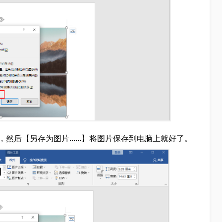
后【另存为图片......】将图片保存到电脑上就好了。