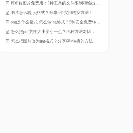
PDF转图片免费用：5种工具的文件限制和输出质量对比！
如何将word
图片怎么转jpg格式？分享5个实用转换方法！
word转换成
png是什么格式 怎么转jpg格式？5种安全免费转换方法全解析！
word如何转
怎么把pdf文件大小变小一点？四种方法对比，一看就懂！
word如何转
怎么把图片改为jpg格式？分享6种转换的方法！
word转pd