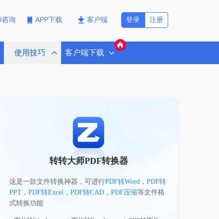
登录
注册
PI咨询
APP下载
客户端
使用技巧
客户端下载
转转大师PDF转换器
这是一款文件转换神器，可进行
PDF转Word
，
PDF转
PPT
，
PDF转Excel
，
PDF转CAD
，
PDF压缩
等文件格
式转换功能