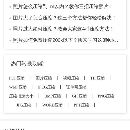
照片怎么压缩到1m以内？教你三招压缩照片！
●
图片大了怎么压缩？这三个方法帮你轻松解决！
●
照片过大如何压缩？教会大家这4种压缩方法！
●
照片如何免费压缩200k以下？快来学习这3种压缩方法！
●
热门转换功能
PDF压缩
丨
图片压缩
丨
视频压缩
丨
TIF压缩
丨
WMF压缩
丨
JPEG压缩
丨
证件照压缩
丨
压缩指定大小
丨
BMP压缩
丨
GIF压缩
丨
PNG压缩
丨
JPG压缩
丨
WORD压缩
丨
PPT压缩
丨