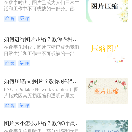
在数字时代，图片已成为人们日常生
活和工作中不可或缺的一部分。然
而，有时我们遇到的图片文件过大，
赞
踩
不仅占用存储空间，还影响上传和分
享的速度。那么压缩图片大小怎么弄
呢？本文将介绍三种有效的图片压缩
如何进行图片压缩？教你四种实用方法！
方法，帮助用户轻松解决图片大小问
题。
在数字化时代，图片压缩已成为我们
日常生活和工作中不可或缺的一部
分。无论是为了节省存储空间，还是
赞
踩
为了加快图片在网络上的传输速度，
图片压缩都显得尤为重要。那么如何
进行图片压缩呢？本文将为您介绍四
如何压缩png图片？教你3招轻松压缩！
种实用的图片压缩方法。
PNG（Portable Network Graphics）图
片格式因其无损压缩和透明背景支持
而广受欢迎，但有时候文件大小可能
赞
踩
会过大，影响网页加载速度或文件传
输效率。那么如何压缩png图片呢？
本文将介绍三种压缩PNG图片的方
图片大小怎么压缩？教你3个高效压缩方法！
法，旨在帮助你在保持图像质量的前
在数字化信息时代，高分辨率和大尺