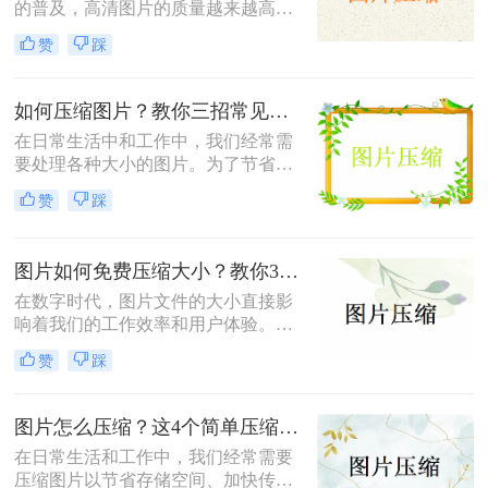
的普及，高清图片的质量越来越高，
题。因此，掌握图片怎么免费压缩大
但这也导致了单张图片的文件大小动
小，既能节省存储空间又能保证图片
赞
踩
辄数兆字节（MB），给存储、传输
质量，成为了一项重要的技能。本文
带来了不小的挑战。为了满足电子邮
将介绍三种实用且高效的免费图片压
件附件限制、社交媒体上传要求或网
缩方法。
如何压缩图片？教你三招常见压缩方法！
页加载速度优化的需求，将照片压缩
在日常生活中和工作中，我们经常需
至500K以内成为了许多用户迫切需要
要处理各种大小的图片。为了节省存
掌握的一项技能。那么照片怎么压缩
储空间、加快文件传输速度或优化网
500k以内呢？本文将详细介绍五种简
赞
踩
页加载性能，压缩图片成为了一项必
单易行的照片压缩方法，帮助您轻松
备技能。那么如何压缩图片呢？本文
应对这一需求。
将介绍三种常见的图片压缩方法。
图片如何免费压缩大小？教你3个压缩图片的好方法！
在数字时代，图片文件的大小直接影
响着我们的工作效率和用户体验。无
论是为了加快网页加载速度、适应特
赞
踩
定平台的上传要求还是节省存储空
间，掌握图片如何免费压缩大小是一
项非常重要的技能。本文将介绍三种
图片怎么压缩？这4个简单压缩方法用起来！
广泛使用的图片压缩方法。
在日常生活和工作中，我们经常需要
压缩图片以节省存储空间、加快传输