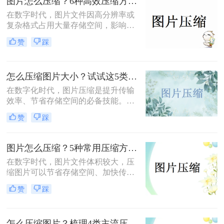
图片怎么压缩？6种高效压缩方法分享！
在数字时代，图片文件因高分辨率或
复杂格式占用大量存储空间，影响传
输和加载速度。那么图片怎么压缩
赞
踩
呢？本文总结了6种高效压缩方法，
助你快速掌握压缩技巧。
怎么压缩图片大小？试试这5类主流压缩方法！
在数字化时代，图片压缩是提升传输
效率、节省存储空间的必备技能。那
么怎么压缩图片大小呢？本文系统梳
赞
踩
理了 5 类主流压缩方法，助你高效平
衡画质与体积。
图片怎么压缩？5种常用压缩方法详解！
在数字时代，图片文件体积较大，压
缩图片可以节省存储空间、加快传输
速度或适应社交媒体、邮件等平台的
赞
踩
文件大小限制。那么图片怎么压缩
呢？本文将介绍5种常用压缩方法，
助您高效压缩图片。
怎么压缩图片？梳理4类主流压缩方法！