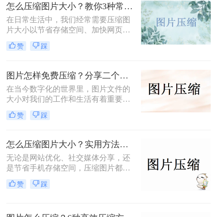
怎么压缩图片大小？教你3种常用压缩方法！
在日常生活中，我们经常需要压缩图
片大小以节省存储空间、加快网页加
载速度或方便文件传输。那么怎么压
赞
踩
缩图片大小呢？本文将介绍三种压缩
图片大小的方法，帮助您轻松实现图
片压缩。
图片怎样免费压缩？分享二个简单易用的压缩方法！
在当今数字化的世界里，图片文件的
大小对我们的工作和生活有着重要影
响。无论是为了加速网页加载速度、
赞
踩
满足社交媒体平台的上传要求，还是
为了节省存储空间，学会图片怎样免
费压缩是一项不可或缺的技能。本文
怎么压缩图片大小？实用方法分享（覆盖6种场景+参数优化+避坑技巧）！
将介绍两种简单易用的图片压缩方
无论是网站优化、社交媒体分享，还
法。
是节省手机存储空间，压缩图片都是
刚需。那么怎么压缩图片大小呢？本
赞
踩
文从零基础小白到技术开发者，系统
整理图片压缩的实用方法，助你精准
平衡画质与体积。