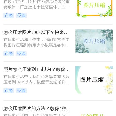
在数字时代，图片作为信息传递的重
要载体，广泛应用于社交媒体、工作
文档、在线购物等多个领域。然而，
赞
踩
高清图片往往伴随着庞大的文件体
积，这不仅占用宝贵的存储空间，还
会影响文件传输速度和网页加载效
怎么压缩图片200k以下？快来试试这4种压缩方法!！
率。无论是制作PPT、上传电商商品
图，还是发送邮件附件，压缩图片已
在日常生活和工作中，我们经常需要
成为一项必备技能。那么怎么把图片
将图片压缩到特定大小以满足各种需
压缩小一点呢？本文从压缩效果、操
求，比如上传至社交媒体、发送电子
赞
踩
作难度、处理速度、隐私安全四个维
邮件或存储到移动设备中。那么怎么
度，对比四种主流方案，帮助您根据
压缩图片200k以下呢？本文将介绍四
实际需求快速做出选择。
种将图片压缩到200K以下的实用方
照片怎么压缩到1m以内？教你三招压缩照片！
法。
在日常生活中，我们经常需要将照片
压缩到1MB以内，以便于发送邮件、
上传到社交媒体或满足特定平台的要
赞
踩
求。那么照片怎么压缩到1m以内呢？
本文将介绍三种有效的方法来压缩照
片大小，帮助您轻松应对这些需求。
怎么压缩照片的方法？教你4种实用方法!！
在日常生活中，我们经常需要压缩照