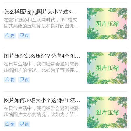
缩到200k以下呢？本文将介绍三种将
图片压缩到200K以下的有效方法，帮
怎么样压缩jpg照片大小？这3种图片压缩方法一定要会！
助您轻松完成图片压缩，同时保持较
在数字摄影和互联网时代，JPG格式
高的图片质量。
因其高效的压缩算法和良好的图像质
量而广受欢迎。然而，有时JPG照片
赞
踩
的大小可能过大，不便于分享、上传
或存储。那么怎么样压缩jpg照片大小
呢？本文将介绍三种压缩JPG照片大
图片压缩怎么压缩？分享4个图片压缩方法！
小的方法，旨在帮助用户根据实际需
求选择合适的压缩方式。
在日常生活中，我们经常会遇到需要
压缩图片的情况，比如为了节省存储
空间、加快网页加载速度或减少文件
赞
踩
传输时间。那么图片压缩怎么压缩
呢？本文将介绍四种压缩图片的有效
方法，帮助您轻松完成图片压缩，同
图片如何压缩大小？这4种压缩方法请务必学会！
时保持较高的图片质量。
在日常生活中，我们经常会遇到需要
压缩图片大小的情况，比如为了节省
存储空间、加快网页加载速度或减少
赞
踩
文件传输时间。那么图片如何压缩大