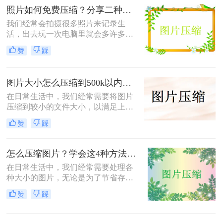
改为500k以下呢？本文将介绍两种有
照片如何免费压缩？分享二种高效压缩方法！
效的方法来帮助您轻松实现这一目
标。
我们经常会拍摄很多照片来记录生
活，出去玩一次电脑里就会多许多旅
游照，而且不知道你们有没有储存好
赞
踩
看图片的习惯呢？这样下来我们电脑
里的图片就更多了，会给我们的电脑
存储空间造成很大的压力。我们借助
图片大小怎么压缩到500k以内？分享四种常用压缩方法！
软件将图片进行批量压缩，就可以缓
解电脑的内存压力，让它运行更加顺
在日常生活中，我们经常需要将图片
畅。那么你们知道照片如何免费压缩
压缩到较小的文件大小，以满足上
吗？相信这篇文章可以给你一点参
传、发送或存储的需求那么图片大小
赞
踩
考。
怎么压缩到500k以内呢？本文将介绍
四种将图片压缩到500K以内的常用方
法。
怎么压缩图片？学会这4种方法可以轻松压缩大小!
在日常生活中，我们经常需要处理各
种大小的图片，无论是为了节省存储
空间，还是为了加快网页加载速度，
赞
踩
压缩图片都是一个非常实用的技能。
那么怎么压缩图片呢？本文将介绍四
种常见的图片压缩方法。