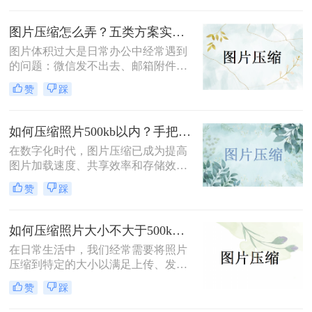
小呢？本文将介绍四种压缩图片大小
的有效方法，帮助您轻松完成图片压
图片压缩怎么弄？五类方案实测对比，一张表看懂怎么选！
缩，同时保持较高的图片质量。
图片体积过大是日常办公中经常遇到
的问题：微信发不出去、邮箱附件超
限、网页上传被拒、本地存储吃紧。
赞
踩
不同压缩方法在压缩率、画质损失、
操作效率方面差异很大——选错方法
可能导致图片模糊到无法使用，或者
如何压缩照片500kb以内？手把手教你4个压缩方法！
压缩后体积几乎没变。
在数字化时代，图片压缩已成为提高
图片加载速度、共享效率和存储效率
的重要手段。无论是个人用户还是企
赞
踩
业用户，都经常需要将照片压缩到特
定大小以满足不同的需求。那么如何
压缩照片500kb以内呢？本文将介绍
如何压缩照片大小不大于500k？学会这2种压缩方法轻松解决！
四种将照片压缩到500KB以内的方
在日常生活中，我们经常需要将照片
法。
压缩到特定的大小以满足上传、发送
或存储的需求。那么如何压缩照片大
赞
踩
小不大于500k呢？本文将介绍两种将
照片大小压缩至不大于500KB的常用