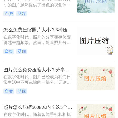
提下减小文件大小。
寸的图片虽然提供了出色的视觉体
验，但也带来了存储空间占用过多、
赞
踩
网页加载速度慢以及文件传输效率低
下的问题。为了应对这些问题，掌握
图片大小压缩的方法变得尤为重要。
怎么免费压缩照片大小？3种压缩方法推荐！
那么图片大小怎么压缩呢？本文将介
在数字化时代，照片的分享和存储变
绍三种实用且高效的图片压缩方法。
得越来越频繁。然而，随着照片分辨
率的提高，文件大小也随之增加，这
赞
踩
不仅占据了大量存储空间，还在上传
或发送时导致了速度慢的问题。因
此，学会怎么免费压缩照片大小，既
图片怎么免费压缩大小？分享三种高效压缩方法！
能节省存储空间又能保证照片质量，
成为了一项重要的技能。本文将介绍
在数字化时代，图片已经成为我们日
三种实用且高效的免费照片压缩方
常生活中不可或缺的一部分。无论是
法，并详细说明其操作步骤及注意事
社交媒体的分享、网站的建设，还是
赞
踩
项。
个人的照片保存，图片的使用频率都
非常高。然而，随着拍摄和存储的图
片数量不断增加，图片的大小也在不
照片怎么压缩500k以内？这5个压缩方法推荐给你！
断膨胀，导致存储空间不足、上传速
在数字化时代，随着智能手机和相机
度慢以及加载时间延长等一系列问