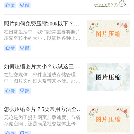
于上传、发送或存储。将图片压缩到
赞
踩
100KB以下是一个常见的需求。那么
图片压缩100kb以下怎么弄呢？本文
将详细介绍几种实现这一目标的方
照片如何免费压缩200k以下？快来学习这3种压缩方法！
法。
在日常生活中，我们经常需要将照片
压缩至较小的大小，以满足各种上
传、分享或存储的需求。那么照片如
赞
踩
何免费压缩200k以下呢？本文将介绍
三种免费将照片压缩至200K以下的方
法。
如何压缩图片大小？试试这三种简单有效的压缩方法！
在社交媒体、邮件发送或存储管理
中，图片文件过大常带来不便。那么
如何压缩图片大小呢？本文整理了三
赞
踩
种简单有效的压缩方法，助您快速压
缩图片大小。
怎么压缩图片？5类常用方法全解析！
无论是为了提升网页加载速度、节省
存储空间，还是满足社交媒体上传限
制，图片压缩都是高频需求。那么怎
赞
踩