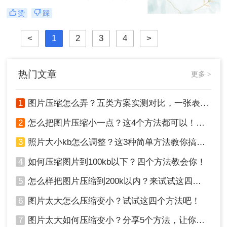
速度或满足特定的上传要求。那么图
赞
踩
片怎么压缩呢？本文将介绍四种图片
压缩方法，帮助您更好地进行图片压
<
1
2
3
4
>
缩。
热门文章
更多 >
1
图片压缩怎么弄？五类方案实测对比，一张表看懂怎么选！
2
怎么把图片压缩小一点？这4个方法都可以！赶紧试试！
3
照片大小kb怎么调整？这3种简单方法教你搞定！
4
如何压缩图片到100kb以下？四个方法教会你！
5
怎么样把图片压缩到200k以内？来试试这四种压缩方法！
6
图片太大怎么压缩变小？试试这四个方法吧！
7
图片太大如何压缩变小？分享5个方法，让你轻松调整图片大小