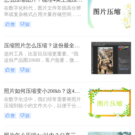
在数字化时代，图片文件常因高分辨
率或复杂格式占用大量存储空间，影
响传输和加载速度。掌握高效压缩方
赞
踩
法不仅能节省空间，还能提升用户体
验。那么怎么压缩图片呢？本文将系
统梳理4类主流压缩方法，助你高效
压缩照片怎么压缩？这份最全压缩指南，小白也能轻松降80%！
平衡画质与体积。
选对工具，比盲目压缩更重要。“我
这份产品图20MB，客户急要，微信
死活发不出去！”一位做电商的朋友
赞
踩
半夜给我发来消息。这场景，想必很
多职场人和自媒体创作者都不陌生。
照片如何压缩变小200kb？这4种压缩方法请务必学会！
在数字生活中，我们经常需要将照片
压缩到较小的文件大小，以便于分
享、上传或存储。那么照片如何压缩
赞
踩
变小200kb呢？本文将介绍四种将照
片压缩至200KB以下的方法。