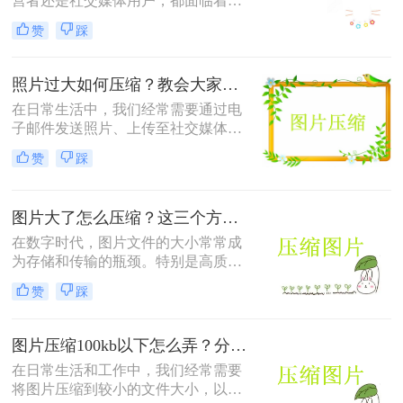
营者还是社交媒体用户，都面临着一
个共同的问题——怎么样压缩图片的
赞
踩
大小。较大的图片文件不仅会占用更
多的存储空间，还会导致网页加载时
间延长，影响用户体验。本文将介绍
照片过大如何压缩？教会大家这4种压缩方法！
三种压缩图片大小的方法。
在日常生活中，我们经常需要通过电
子邮件发送照片、上传至社交媒体或
用于网页设计等。然而，原始照片文
赞
踩
件通常较大，这不仅会占用大量存储
空间，还可能影响上传速度或导致邮
件无法发送。因此，学会照片过大如
图片大了怎么压缩？这三个方法帮你轻松解决！
何压缩变得尤为重要。以下是四种常
用的图片压缩方法，帮助您轻松解决
在数字时代，图片文件的大小常常成
这一问题。
为存储和传输的瓶颈。特别是高质量
的图片，其文件体积往往较大，不仅
赞
踩
占用大量存储空间，还会影响上传速
度和网页加载时间。那么图片大了怎
么压缩呢？以下是四种常用的图片压
图片压缩100kb以下怎么弄？分享4个高效压缩方法！
缩方法，帮助您轻松解决这一问题。
在日常生活和工作中，我们经常需要
将图片压缩到较小的文件大小，以便