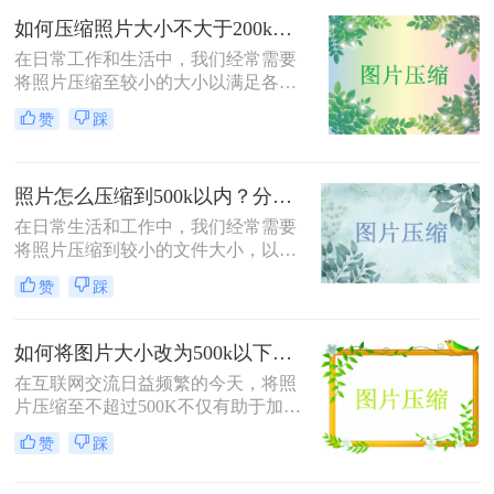
方法。
如何压缩照片大小不大于200k？教你二种高效压缩方法！
在日常工作和生活中，我们经常需要
将照片压缩至较小的大小以满足各种
上传、分享或存储的需求。那么如何
赞
踩
压缩照片大小不大于200k呢？本文将
介绍两种高效且免费的方法，帮助您
将照片大小压缩至200K以下。
照片怎么压缩到500k以内？分享三种实用方法！
在日常生活和工作中，我们经常需要
将照片压缩到较小的文件大小，以满
足上传、发送或存储的需求。那么照
赞
踩
片怎么压缩到500k以内呢？本文将介
绍三种将照片压缩到500K以内的常用
方法。
如何将图片大小改为500k以下？教你2个不同平台的方法！
在互联网交流日益频繁的今天，将照
片压缩至不超过500K不仅有助于加快
网页加载速度、减少电子邮件附件体
赞
踩
积，还能满足许多平台对上传图片大
小的限制要求。那么如何将图片大小