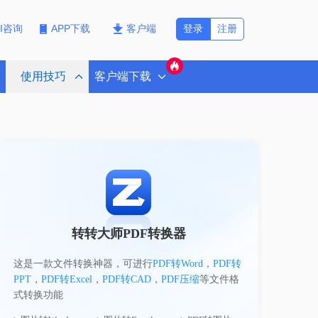
登录
注册
PI咨询
APP下载
客户端
使用技巧
客户端下载
转转大师PDF转换器
这是一款文件转换神器，可进行
PDF转Word
，
PDF转
PPT
，
PDF转Excel
，
PDF转CAD
，
PDF压缩
等文件格
式转换功能