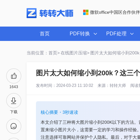
微软office中国区合作伙伴
首页
PDF转换
PDF处理
当前位置：首页>
在线图片压缩>
图片太大如何缩小到200
图片太大如何缩小到200k？这三
发布时间：2024-03-23 11:10:02
来源：
转转大师
阅读量
1643
下载
核心摘要・3秒速读
本文介绍了三种将大图片缩小到200K以下的方法
置来缩小图片大小，这需要一定的学习和操作经验
注意选择可靠网站并保护个人隐私。最后，对于大量