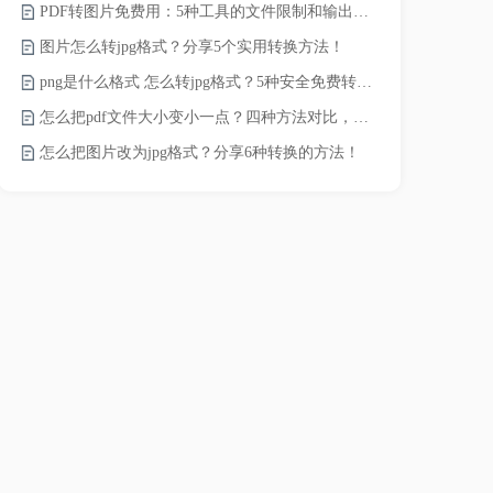
PDF转图片免费用：5种工具的文件限制和输出质量对比！
如何将word
图片怎么转jpg格式？分享5个实用转换方法！
word转换成
png是什么格式 怎么转jpg格式？5种安全免费转换方法全解析！
word如何转
怎么把pdf文件大小变小一点？四种方法对比，一看就懂！
word如何转
怎么把图片改为jpg格式？分享6种转换的方法！
word转pd