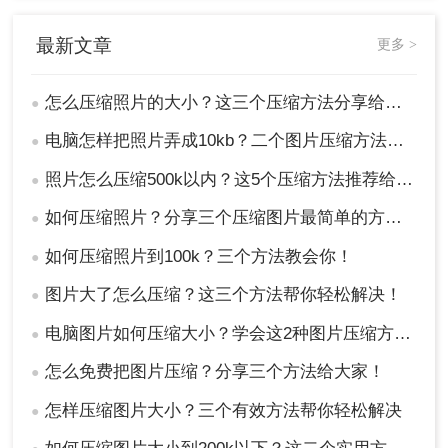
今天给大家介绍了三种压缩工具。不同的压缩方法
各有优缺点，你可以根据自己的需求选择最适合的
最新文章
更多 >
方法。无论你选择哪种压缩方法，都要记得备份原
始文件，以防万一。
怎么压缩照片的大小？这三个压缩方法分享给你！
●
电脑怎样把照片弄成10kb？二个图片压缩方法分享给你！
●
照片怎么压缩500k以内？这5个压缩方法推荐给你！
●
如何压缩照片？分享三个压缩图片最简单的方法！
●
如何压缩照片到100k？三个方法教会你！
●
图片大了怎么压缩？这三个方法帮你轻松解决！
●
电脑图片如何压缩大小？学会这2种图片压缩方法，给你的电脑腾出40%的空间
●
怎么免费把图片压缩？分享三个方法给大家！
●
怎样压缩图片大小？三个有效方法帮你轻松解决
●