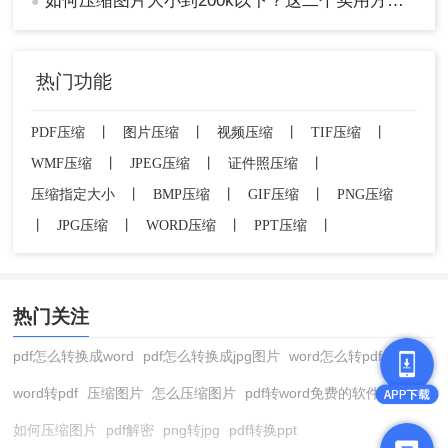
如何压缩图片大小到200k以下？这二个实用方法分享给你！
●
热门功能
PDF压缩
丨
图片压缩
丨
视频压缩
丨
TIF压缩
丨
WMF压缩
丨
JPEG压缩
丨
证件照压缩
丨
压缩指定大小
丨
BMP压缩
丨
GIF压缩
丨
PNG压缩
丨
JPG压缩
丨
WORD压缩
丨
PPT压缩
丨
热门关注
pdf怎么转换成word
pdf怎么转换成jpg图片
word怎么转pdf
word转pdf
压缩图片
怎么压缩图片
pdf转word免费的软件
如何压缩图片
pdf解密
png转jpg
pdf转换ppt