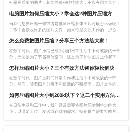
别是高质量的图片，其文件体积往往较大，不仅占用大量存储
客户端下载地址：
空间，还会影响上传速度和网页加载时间。那么图片大了怎么
https://pdftoword.55.la/imgcompress/
电脑图片如何压缩大小？学会这2种图片压缩方法，给你的电脑腾出40%的空间
压缩呢？以下是四种常用的图片压缩方法，帮助您轻松解决这
操作如下：
一问题。
当我们想要压缩一张或者是批量压缩多张图片时该怎么做呢？
工作中会接收许多的图片文件，如果你是文职工作的，那么经
常会需要处理这些文件过大的问题，当你遇到图片很大的情况
怎么免费把图片压缩？分享三个方法给大家！
是怎么解决的呢
在数字时代，图片压缩已成为我们日常生活中不可或缺的一部
分，无论是为了节省存储空间，还是为了加快图片上传和下载
速度，图片压缩都显得尤为重要。那么怎么免费把图片压缩
怎样压缩图片大小？三个有效方法帮你轻松解决
呢？本文将介绍三种免费压缩图片的方法，帮助您轻松实现图
片压缩。
在数字时代，图片是我们日常工作和生活中不可或缺的一部
分。然而，随着图片分辨率和质量的不断提高，图片文件的大
1、选择文件压缩-图片压缩，支持批量添加图片批
小也随之增大，这可能导致存储困难、传输缓慢等问题。因
如何压缩图片大小到200k以下？这二个实用方法分享给你！
此，学会怎样压缩图片大小变得尤为重要。本文将为您介绍几
量压缩哦~
种常见的图片压缩方法，帮助您轻松解决图片过大的问题。
在日常生活和工作中，我们经常需要将图片压缩到特定的大
小，以满足上传、发送或存储的需求。特别是当需要将图片大
小压缩到200K以下时，掌握一些实用的压缩方法就显得尤为重
要。那么如何压缩图片大小到200k以下呢？本文将为您介绍两
种有效的图片压缩方法，帮助您轻松将图片大小压缩到200K以