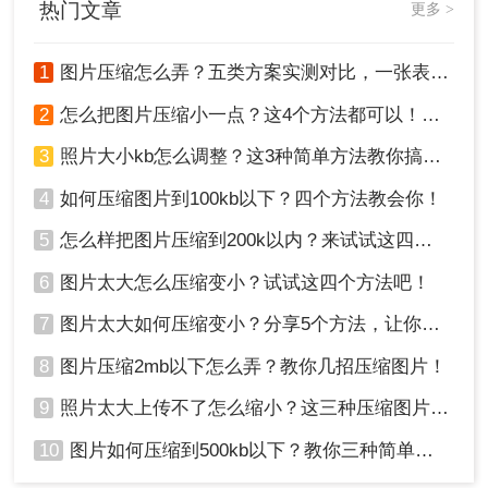
热门文章
更多 >
下。
1
图片压缩怎么弄？五类方案实测对比，一张表看懂怎么选！
2
怎么把图片压缩小一点？这4个方法都可以！赶紧试试！
2、将需要压缩的图片上传上去，然后点击开始转
3
照片大小kb怎么调整？这3种简单方法教你搞定！
换。
4
如何压缩图片到100kb以下？四个方法教会你！
5
怎么样把图片压缩到200k以内？来试试这四种压缩方法！
6
图片太大怎么压缩变小？试试这四个方法吧！
7
图片太大如何压缩变小？分享5个方法，让你轻松调整图片大小
8
图片压缩2mb以下怎么弄？教你几招压缩图片！
9
照片太大上传不了怎么缩小？这三种压缩图片的方法非常实用！
3、压缩完成，可以直接对比压缩前后的大小，是不
10
图片如何压缩到500kb以下？教你三种简单方法！
是小了很多呢。压缩效果也可以打开文件查看哦。