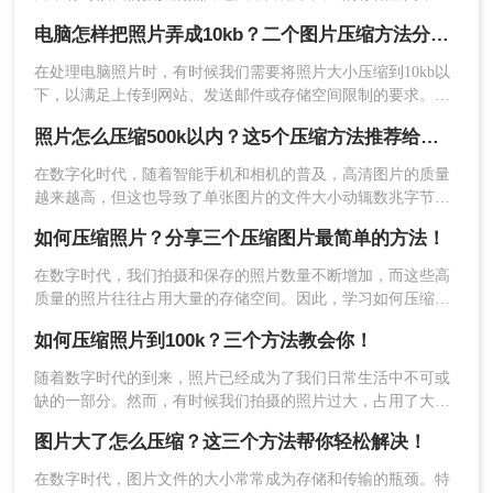
者不符合某些平台的要求，这时我们就需要对照片进行压缩。
一下压缩程度，但是压缩力度越大，图片的画质会
电脑怎样把照片弄成10kb？二个图片压缩方法分享给你！
照片压缩可以减小图片文件的大小，使其更易于存储和传输。
有所影响哦。慎重选择。
下面将介绍几种常用的怎么压缩照片的大小方法。
在处理电脑照片时，有时候我们需要将照片大小压缩到10kb以
下，以满足上传到网站、发送邮件或存储空间限制的要求。那
么电脑怎样把照片弄成10kb呢？下面将介绍三种简单易行的方
照片怎么压缩500k以内？这5个压缩方法推荐给你！
法，帮助你将电脑照片压缩到10kb以下。
在数字化时代，随着智能手机和相机的普及，高清图片的质量
越来越高，但这也导致了单张图片的文件大小动辄数兆字节
（MB），给存储、传输带来了不小的挑战。为了满足电子邮件
如何压缩照片？分享三个压缩图片最简单的方法！
附件限制、社交媒体上传要求或网页加载速度优化的需求，将
照片压缩至500K以内成为了许多用户迫切需要掌握的一项技
在数字时代，我们拍摄和保存的照片数量不断增加，而这些高
能。那么照片怎么压缩500k以内呢？本文将详细介绍五种简单
质量的照片往往占用大量的存储空间。因此，学习如何压缩照
4、压缩成功，点击下载即可。大家也可以看到压缩
易行的照片压缩方法，帮助您轻松应对这一需求。
片变得尤为重要。本文将介绍三种压缩照片的方法，帮助你节
后的体积，对比压缩前是不是小了很多呢~
如何压缩照片到100k？三个方法教会你！
省存储空间，同时保持照片的质量。
三、使用转转大师客户端进行批量图片压缩
随着数字时代的到来，照片已经成为了我们日常生活中不可或
缺的一部分。然而，有时候我们拍摄的照片过大，占用了大量
有时候需要压缩的图片太多，一张张手动压缩太麻
的存储空间，或者不符合某些平台的要求，这时我们就需要对
图片大了怎么压缩？这三个方法帮你轻松解决！
照片进行压缩。那么如何将照片压缩到100k呢？下面将介绍几
烦了，我们可以借助转转大师压缩工具，批量添加
种常用的方法。
图片、批量压缩。
在数字时代，图片文件的大小常常成为存储和传输的瓶颈。特