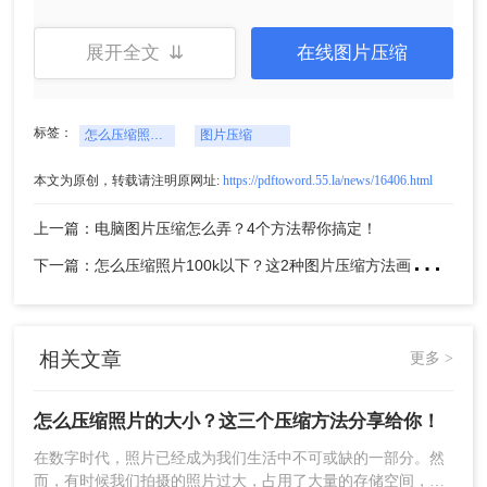
展开全文 ⇊
在线图片压缩
标签：
2、上传要压缩的图片，支持多种图片格式哦~
怎么压缩照片的大小
图片压缩
本文为原创，转载请注明原网址:
https://pdftoword.55.la/news/16406.html
上一篇：电脑图片压缩怎么弄？4个方法帮你搞定！
下
一篇：怎么压缩照片100k以下？这2种图片压缩方法画质无损！
相关文章
更多 >
怎么压缩照片的大小？这三个压缩方法分享给你！
​在数字时代，照片已经成为我们生活中不可或缺的一部分。然
3、在压缩的时候你还可以转换图片的格式哦，选择
而，有时候我们拍摄的照片过大，占用了大量的存储空间，或
输出格式即可，如果想要大力的压缩，也可以调整