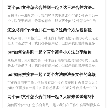
以提高文件的整洁度，还便于分享和存储。那么怎么将两个pdf
2、打开链接进入PDF合并界面，需要注意的是，如
两个pdf文件怎么合并到一起？这三种合并方法超实用！
文件合并在一起呢？以下是几种常用的合并PDF文件的方法。
果有密码保护的话，需要去除密码保护在上传文件
在日常办公和学习中，我们经常需要将多个PDF文件合并为一
哦。
个，以便于阅读、分享或存档。那么两个pdf文件怎么合并到一
起呢？本文将介绍三种常用的PDF合并方法。
怎么将两个pdf合并在一起？这两个方法包你轻松解决
众所周知，PDF格式是一种使我们能够轻松传输的格式，无论
是工作还是学习，我们都将使用它，但如果我们能掌握更多的
PDF操作技巧，这对提高我们的工作效率是一件很有好处的
pdf如何合并到一起？两个简单小方法分享给你
事，因此，今天我们要讲的是，怎么将两个pdf合并在一起，如
果你也想要知道pdf合并这种技巧，就来看看吧！
众所周知，PDF格式是一种使我们能够轻松传输的格式，无论
是工作还是学习，我们都将使用它，但如果我们能掌握更多的
PDF操作技巧，这对提高我们的工作效率是一件很有好处的
pdf如何拼接在一起？两个方法解决多文件的麻烦
事，因此，今天我们要讲的是，pdf如何合并到一起，如果你也
3、上传需要合并的PDF文件，然后点击开始转换即
想要知道pdf合并这种技巧，就来看看吧！
可。
PDF通常用于工作，但如果有两个文件需要同时合并怎么办？
pdf如何拼接在一起？如果你想将多个PDF文件合并成一个PDF
文件，那么你可以使用第三方工具。在这里，我想与大家分享
两个pdf文件怎么合并到一起？大家来试试这3种方法吧！
pdf合并的方法技巧。
如何两个pdf文件怎么合并到一起？我们在工作中会遇到很多难