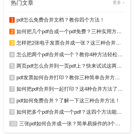
4、在打印对话框中，选择“Microsoft Print to
热门文章
更多 >
PDF”作为打印机。
5、设置其他打印选项（如纸张大小、边距等），但
1
pdf怎么免费合并文档？教你四个方法！
注意这些设置可能不会影响合并结果。
6、点击“打印”按钮，将合并后的PDF文件保存到指
2
如何把几个pdf合成一个pdf免费？三种实用方法分享！
定位置。
3
怎样把2张电子发票合并成一张？这三种合并方法学习一下!
注意：这种方法实际上是将多个PDF文件连续打印
到同一个PDF文件中，可能无法精确控制合并后的
4
怎么把两个pdf合并成一个？教你4种方法轻松完成合并！
页面布局和顺序。
5
两页pdf怎么合并到一页pdf上？快来试试这两种方法吧！
四、使用命令行工具
6
pdf发票如何合并打印？教你三种简单合并方法！
对于熟悉命令行操作的用户来说，还可以使用命令
7
如何把pdf合并到一起打印？这4种合并方法了解一下！
行工具来合并PDF文件。例如，在Windows系统
copy /b
中，可以使用
命令来合并文件。
8
pdf如何免费合并？了解一下这三种合并方法！
操作步骤：
9
如何把多个pdf合并成一个pdf？这四个方法能帮助大家！
1、打开命令行窗口（如CMD）。
2、导航到存放PDF文件的文件夹。
10
三张pdf如何合并成一张？简单易操作的3个方法！
copy /b
copy
3、使用
命令合并文件。例如：