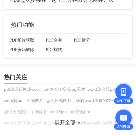
pdf怎么拼接在一起？三分钟教会你两种方法
●
热门功能
PDF图片获取
丨
PDF合并
丨
PDF拆分
丨
PDF密码解除
丨
PDF旋转
丨
热门关注
pdf怎么转换成word
pdf怎么转换成jpg图片
word怎么转pdf
word转pdf
压缩图片
怎么压缩图片
pdf转word免费的软件
如何压缩图片
pdf解密
png转jpg
pdf转换ppt
展开全部 ∨
word如何转换成pdf
图片转换格式
pdf如何转word
pdf格式转换
在线pdf转换成word
pdf转图片
pdf怎么转换成jpg图片
图片转pdf