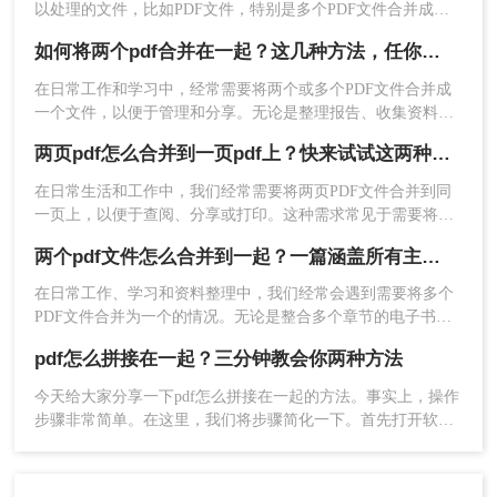
以处理的文件，比如PDF文件，特别是多个PDF文件合并成一
个PDF文件。事实上，大多数人不知道如何合并，盲目地在互
如何将两个pdf合并在一起？这几种方法，任你选择！
联网上找到相关的方法。最后，我们不能达到我们理想的预
期。让我们来看看pdf合并的方法。
在日常工作和学习中，经常需要将两个或多个PDF文件合并成
一个文件，以便于管理和分享。无论是整理报告、收集资料还
是制作演示文稿，PDF合并都是一项非常实用的技能。那么如
两页pdf怎么合并到一页pdf上？快来试试这两种方法吧！
何将两个pdf合并在一起呢？本文将详细介绍几种将两个PDF合
4、合并成功，点击立即下载就完成了。
并在一起的方法。
​在日常生活和工作中，我们经常需要将两页PDF文件合并到同
三、使用操作系统自带功能（以Windows为
一页上，以便于查阅、分享或打印。这种需求常见于需要将两
个较小的PDF页面合并为一个较大的页面，或者将两个相关内
例）
两个pdf文件怎么合并到一起？一篇涵盖所有主流方法的终极指南！
容的页面合并在一起方便浏览。那么两页pdf怎么合并到一页
pdf上呢？下面，我将为您介绍两种常用的将两页PDF合并到一
在Windows操作系统中，虽然自带的文件管理工具
在日常工作、学习和资料整理中，我们经常会遇到需要将多个
页PDF上的方法。
没有直接的PDF合并功能，但可以通过“打印”功能曲
PDF文件合并为一个的情况。无论是整合多个章节的电子书、
线救国。
汇总一份报告的各个部分，还是将扫描的图片合并为一个PDF
pdf怎么拼接在一起？三分钟教会你两种方法
文档，掌握高效、可靠的PDF合并技能至关重要。市面上有许
操作步骤：
多工具可以实现这一功能，但各有优劣。那么两个pdf文件怎么
1、打开文件资源管理器，找到需要合并的PDF文件
今天给大家分享一下pdf怎么拼接在一起的方法。事实上，操作
合并到一起呢？本文将为您详细介绍四种主流且有效的方法，
步骤非常简单。在这里，我们将步骤简化一下。首先打开软件
所在的文件夹。
从在线工具的便捷到专业软件的强大，助您轻松应对各种合并
选择功能，然后添加pdf文件，然后调整合并顺序，最后直接点
2、长按Ctrl键，选中需要合并的PDF文件。
需求。
击转换，就可以完成pdf合并，下面来给大家详细操作一遍。
3、右键点击选中的文件，选择“打印”选项。