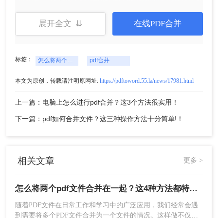
二、使用在线
PDF合并
工具
展开全文 ⇊
在线PDF合并
如果不想安装任何软件，可以选择使用在线PDF合
并工具。这些工具无需下载和安装，只需在浏览器
标签：
怎么将两个pdf文件合并在一起
pdf合并
中打开即可使用，非常便捷。下面以转转大师在线
PDF合并操作为例。
本文为原创，转载请注明原网址:
https://pdftoword.55.la/news/17981.html
操作步骤：
上一篇：电脑上怎么进行pdf合并？这3个方法很实用！
1、打开在线PDF合并：
https://pdftoword.55.la/merge-pdf/
下一篇：pdf如何合并文件？这三种操作方法十分简单!！
相关文章
更多 >
怎么将两个pdf文件合并在一起？这4种方法都特别简单！
随着PDF文件在日常工作和学习中的广泛应用，我们经常会遇
到需要将多个PDF文件合并为一个文件的情况。这样做不仅可